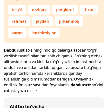
to‘g‘ri
orziquv
pergidrol
tilxat
rahmat
jaydari
jirkanmoq
varaq
hoshimiylar
Dabdurust
so‘zining imlo qoidalariga asosan to‘g‘ri
yozilish tasnifi bilan tanishib chiqamiz. So‘zning o‘zbek
alifbosida lotin va kirillda to‘g‘ri yozilish imlosi, nechta
undosh va unlidan tarkib topgani va bexato bo‘g‘inga
ajratish tartibi hamda kelishiklarda qanday
tuslanishiga oid ma’lumotlar berilgan. O‘ylaymizki,
endi siz
Imlo.uz
saytidan foydalanib,
dabdurust
so‘zini
xatosiz yoza olasiz.
Alifbo bo‘yicha