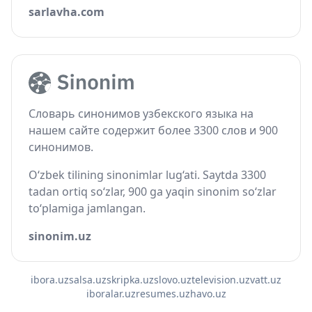
sarlavha.com
Словарь синонимов узбекского языка на
нашем сайте содержит более 3300 слов и 900
синонимов.
O‘zbek tilining sinonimlar lug‘ati. Saytda 3300
tadan ortiq so‘zlar, 900 ga yaqin sinonim so‘zlar
to‘plamiga jamlangan.
sinonim.uz
ibora.uz
salsa.uz
skripka.uz
slovo.uz
television.uz
vatt.uz
iboralar.uz
resumes.uz
havo.uz