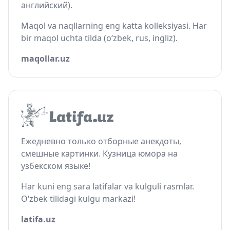
английский).
Maqol va naqllarning eng katta kolleksiyasi. Har
bir maqol uchta tilda (o‘zbek, rus, ingliz).
maqollar.uz
Ежедневно только отборные анекдоты,
смешные картинки. Кузница юмора на
узбекском языке!
Har kuni eng sara latifalar va kulguli rasmlar.
O‘zbek tilidagi kulgu markazi!
latifa.uz