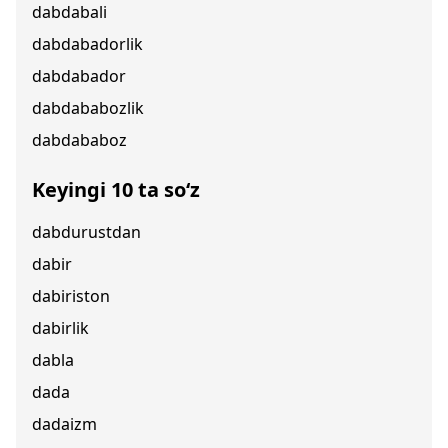
dabdabali
dabdabadorlik
dabdabador
dabdababozlik
dabdababoz
Keyingi 10 ta so‘z
dabdurustdan
dabir
dabiriston
dabirlik
dabla
dada
dadaizm