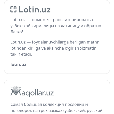
Lotin.uz — поможет транслитерировать с
узбекской кириллицы на латиницу и обратно.
Легко!
Lotin.uz — foydalanuvchilarga berilgan matnni
lotindan kirillga va aksincha o‘girish xizmatini
taklif etadi.
lotin.uz
Самая большая коллекция пословиц и
поговорок на трёх языках (узбекский, русский,