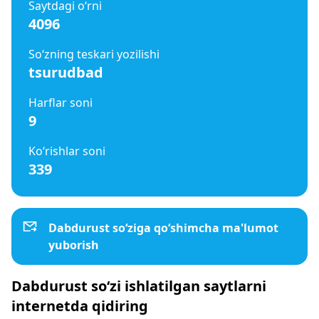
Saytdagi o‘rni
4096
So‘zning teskari yozilishi
tsurudbad
Harflar soni
9
Ko‘rishlar soni
339
Dabdurust so‘ziga qo‘shimcha ma'lumot
yuborish
Dabdurust so‘zi ishlatilgan saytlarni
internetda qidiring