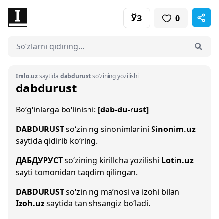
ЎЗ
0
Imlo.uz
saytida
dabdurust
so‘zining yozilishi
dabdurust
Bo‘g‘inlarga bo‘linishi:
[dab-du-rust]
DABDURUST
so‘zining sinonimlarini
Sinonim.uz
saytida qidirib ko‘ring.
ДАБДУРУСТ
so‘zining kirillcha yozilishi
Lotin.uz
sayti tomonidan taqdim qilingan.
DABDURUST
so‘zining ma’nosi va izohi bilan
Izoh.uz
saytida tanishsangiz bo‘ladi.