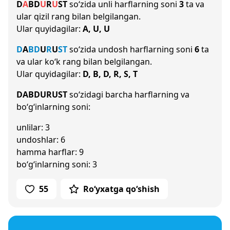
D
A
B
D
U
R
U
S
T
so‘zida unli harflarning soni
3
ta va
ular qizil rang bilan belgilangan.
Ular quyidagilar:
A, U, U
D
A
B
D
U
R
U
S
T
so‘zida undosh harflarning soni
6
ta
va ular ko‘k rang bilan belgilangan.
Ular quyidagilar:
D, B, D, R, S, T
DABDURUST
so‘zidagi barcha harflarning va
bo‘g‘inlarning soni:
unlilar: 3
undoshlar: 6
hamma harflar: 9
bo‘g‘inlarning soni: 3
55
Ro‘yxatga qo‘shish