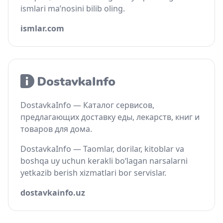
ismlari ma’nosini bilib oling.
ismlar.com
DostavkaInfo — Каталог сервисов,
предлагающих доставку еды, лекарств, книг и
товаров для дома.
DostavkaInfo — Taomlar, dorilar, kitoblar va
boshqa uy uchun kerakli bo‘lagan narsalarni
yetkazib berish xizmatlari bor servislar.
dostavkainfo.uz