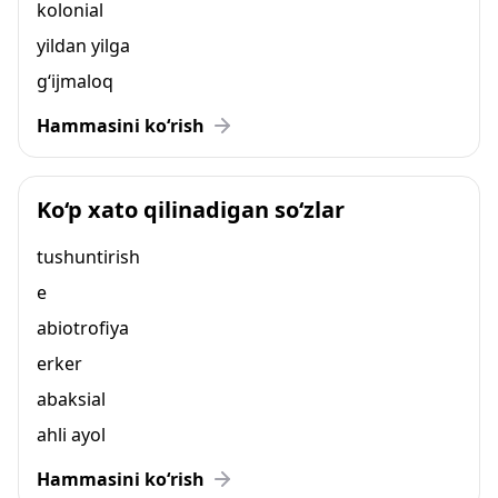
kolonial
yildan yilga
g‘ijmaloq
Hammasini ko‘rish
Ko‘p xato qilinadigan so‘zlar
tushuntirish
e
abiotrofiya
erker
abaksial
ahli ayol
Hammasini ko‘rish