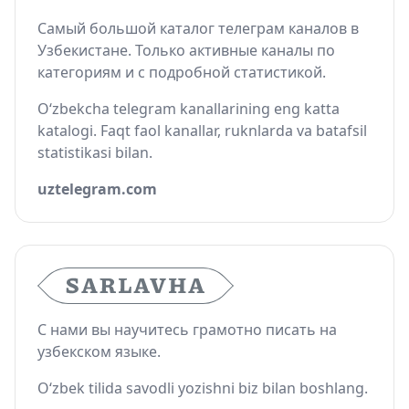
Самый большой каталог телеграм каналов в
Узбекистане. Только активные каналы по
категориям и с подробной статистикой.
O‘zbekcha telegram kanallarining eng katta
katalogi. Faqt faol kanallar, ruknlarda va batafsil
statistikasi bilan.
uztelegram.com
С нами вы научитесь грамотно писать на
узбекском языке.
O‘zbek tilida savodli yozishni biz bilan boshlang.