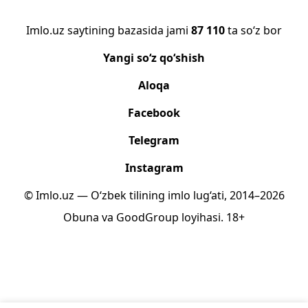
Imlo.uz saytining bazasida jami
87 110
ta so‘z bor
Yangi so‘z qo‘shish
Aloqa
Facebook
Telegram
Instagram
© Imlo.uz — O‘zbek tilining imlo lug‘ati, 2014–2026
Obuna
va
GoodGroup
loyihasi.
18+