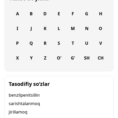
A
B
D
E
F
G
H
I
J
K
L
M
N
O
P
Q
R
S
T
U
V
X
Y
Z
O‘
G‘
SH
CH
Tasodifiy so‘zlar
benzilpenitsillin
sarishtalanmoq
jirillamoq