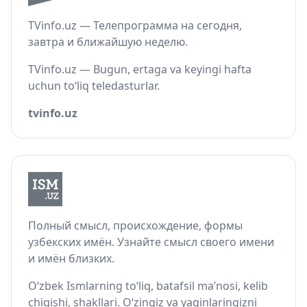
TVinfo.uz — Телепрограмма на сегодня,
завтра и ближайшую неделю.
TVinfo.uz — Bugun, ertaga va keyingi hafta
uchun to‘liq teledasturlar.
tvinfo.uz
Полный смысл, происхождение, формы
узбекских имён. Узнайте смысл своего имени
и имён близких.
O‘zbek Ismlarning to‘liq, batafsil ma’nosi, kelib
chiqishi, shakllari. O‘zingiz va yaqinlaringizni