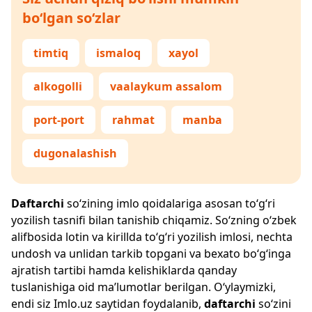
bo‘lgan so‘zlar
timtiq
ismaloq
xayol
alkogolli
vaalaykum assalom
port-port
rahmat
manba
dugonalashish
Daftarchi
so‘zining imlo qoidalariga asosan to‘g‘ri
yozilish tasnifi bilan tanishib chiqamiz. So‘zning o‘zbek
alifbosida lotin va kirillda to‘g‘ri yozilish imlosi, nechta
undosh va unlidan tarkib topgani va bexato bo‘g‘inga
ajratish tartibi hamda kelishiklarda qanday
tuslanishiga oid ma’lumotlar berilgan. O‘ylaymizki,
endi siz
Imlo.uz
saytidan foydalanib,
daftarchi
so‘zini