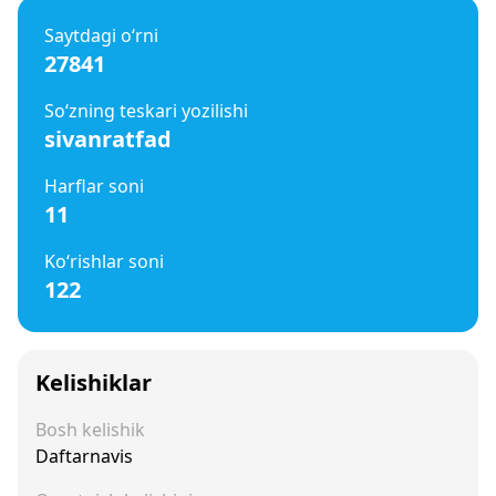
Saytdagi o‘rni
27841
So‘zning teskari yozilishi
sivanratfad
Harflar soni
11
Ko‘rishlar soni
122
Kelishiklar
Bosh kelishik
Daftarnavis