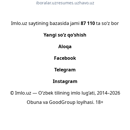
iboralar.uz
resumes.uz
havo.uz
Imlo.uz saytining bazasida jami
87 110
ta so‘z bor
Yangi so‘z qo‘shish
Aloqa
Facebook
Telegram
Instagram
© Imlo.uz — O‘zbek tilining imlo lug‘ati, 2014–2026
Obuna
va
GoodGroup
loyihasi.
18+