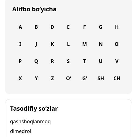
Alifbo bo‘yicha
A
B
D
E
F
G
H
I
J
K
L
M
N
O
P
Q
R
S
T
U
V
X
Y
Z
O‘
G‘
SH
CH
Tasodifiy so‘zlar
qashshoqlanmoq
dimedrol