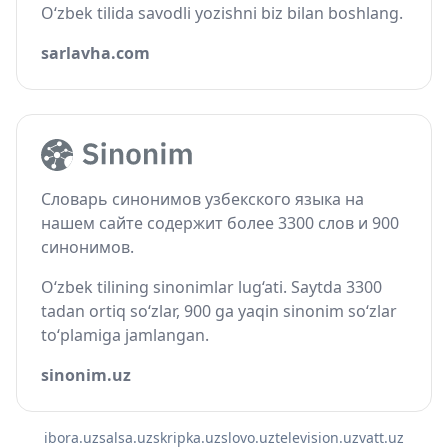
O‘zbek tilida savodli yozishni biz bilan boshlang.
sarlavha.com
Словарь синонимов узбекского языка на
нашем сайте содержит более 3300 слов и 900
синонимов.
O‘zbek tilining sinonimlar lug‘ati. Saytda 3300
tadan ortiq so‘zlar, 900 ga yaqin sinonim so‘zlar
to‘plamiga jamlangan.
sinonim.uz
ibora.uz
salsa.uz
skripka.uz
slovo.uz
television.uz
vatt.uz