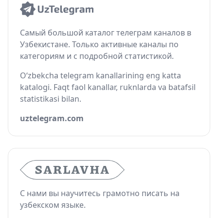
Самый большой каталог телеграм каналов в
Узбекистане. Только активные каналы по
категориям и с подробной статистикой.
O‘zbekcha telegram kanallarining eng katta
katalogi. Faqt faol kanallar, ruknlarda va batafsil
statistikasi bilan.
uztelegram.com
С нами вы научитесь грамотно писать на
узбекском языке.