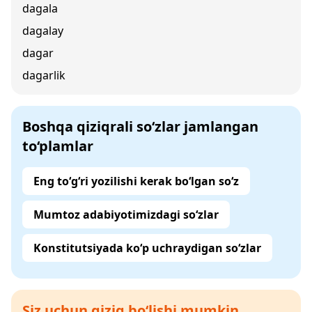
dagala
dagalay
dagar
dagarlik
Boshqa qiziqrali so‘zlar jamlangan
to‘plamlar
Eng to‘g‘ri yozilishi kerak bo‘lgan so‘z
Mumtoz adabiyotimizdagi so‘zlar
Konstitutsiyada ko‘p uchraydigan so‘zlar
Siz uchun qiziq bo‘lishi mumkin