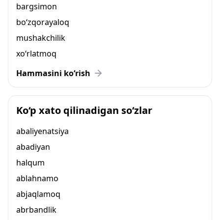
bargsimon
bo‘zqorayaloq
mushakchilik
xo‘rlatmoq
Hammasini ko‘rish
Ko‘p xato qilinadigan so‘zlar
abaliyenatsiya
abadiyan
halqum
ablahnamo
abjaqlamoq
abrbandlik