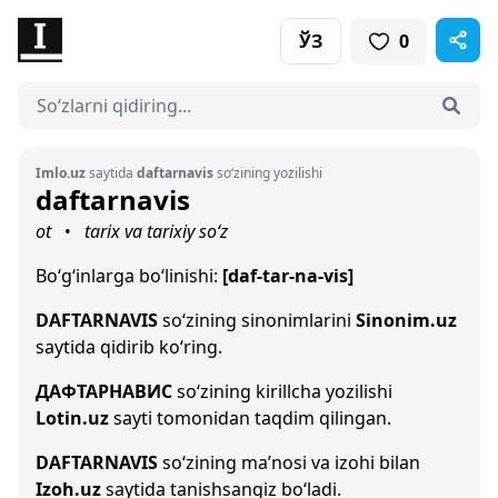
ЎЗ
0
Imlo.uz
saytida
daftarnavis
so‘zining yozilishi
daftarnavis
ot
tarix va tarixiy so‘z
•
Bo‘g‘inlarga bo‘linishi:
[daf-tar-na-vis]
DAFTARNAVIS
so‘zining sinonimlarini
Sinonim.uz
saytida qidirib ko‘ring.
ДАФТАРНАВИС
so‘zining kirillcha yozilishi
Lotin.uz
sayti tomonidan taqdim qilingan.
DAFTARNAVIS
so‘zining ma’nosi va izohi bilan
Izoh.uz
saytida tanishsangiz bo‘ladi.