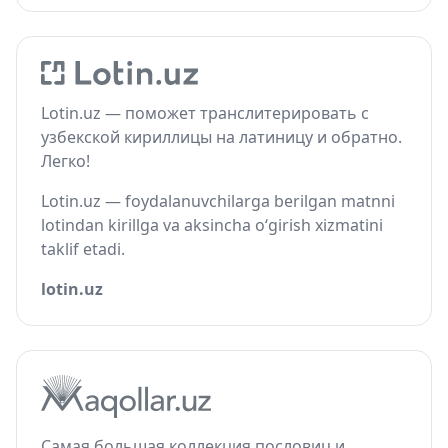
Lotin.uz — поможет транслитерировать с
узбекской кириллицы на латиницу и обратно.
Легко!
Lotin.uz — foydalanuvchilarga berilgan matnni
lotindan kirillga va aksincha o‘girish xizmatini
taklif etadi.
lotin.uz
Самая большая коллекция пословиц и