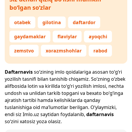
bo‘lgan so‘zlar
otabek
gilotina
daftardor
gaydamaklar
flaviylar
ayoqchi
zemstvo
xorazmshohlar
rabod
Daftarnavis
so‘zining imlo qoidalariga asosan to‘g‘ri
yozilish tasnifi bilan tanishib chiqamiz. So‘zning o‘zbek
alifbosida lotin va kirillda to‘g‘ri yozilish imlosi, nechta
undosh va unlidan tarkib topgani va bexato bo‘g‘inga
ajratish tartibi hamda kelishiklarda qanday
tuslanishiga oid ma’lumotlar berilgan. O‘ylaymizki,
endi siz
Imlo.uz
saytidan foydalanib,
daftarnavis
so‘zini xatosiz yoza olasiz.