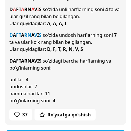
D
A
F
T
A
R
N
A
V
I
S
so‘zida unli harflarning soni
4
ta va
ular qizil rang bilan belgilangan.
Ular quyidagilar:
A, A, A, I
D
A
F
T
A
R
N
A
V
I
S
so‘zida undosh harflarning soni
7
ta va ular ko‘k rang bilan belgilangan.
Ular quyidagilar:
D, F, T, R, N, V, S
DAFTARNAVIS
so‘zidagi barcha harflarning va
bo‘g‘inlarning soni:
unlilar: 4
undoshlar: 7
hamma harflar: 11
bo‘g‘inlarning soni: 4
37
Ro‘yxatga qo‘shish