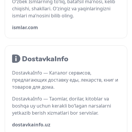
O‘zbek Ismlarning to‘liq, batafsil ma’nosi, kelib
chiqishi, shakllari. O‘zingiz va yaqinlaringizni
ismlari ma’nosini bilib oling.
ismlar.com
DostavkaInfo — Каталог сервисов,
предлагающих доставку еды, лекарств, книг и
товаров для дома.
DostavkaInfo — Taomlar, dorilar, kitoblar va
boshqa uy uchun kerakli bo‘lagan narsalarni
yetkazib berish xizmatlari bor servislar.
dostavkainfo.uz