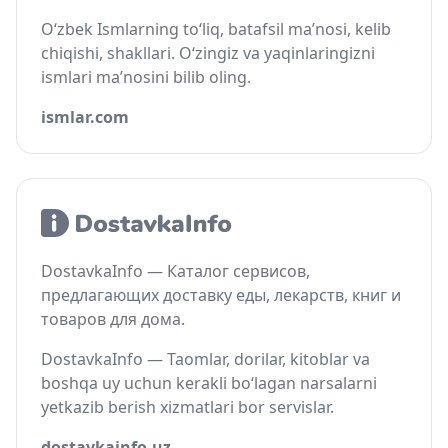
O‘zbek Ismlarning to‘liq, batafsil ma’nosi, kelib
chiqishi, shakllari. O‘zingiz va yaqinlaringizni
ismlari ma’nosini bilib oling.
ismlar.com
DostavkaInfo — Каталог сервисов,
предлагающих доставку еды, лекарств, книг и
товаров для дома.
DostavkaInfo — Taomlar, dorilar, kitoblar va
boshqa uy uchun kerakli bo‘lagan narsalarni
yetkazib berish xizmatlari bor servislar.
dostavkainfo.uz