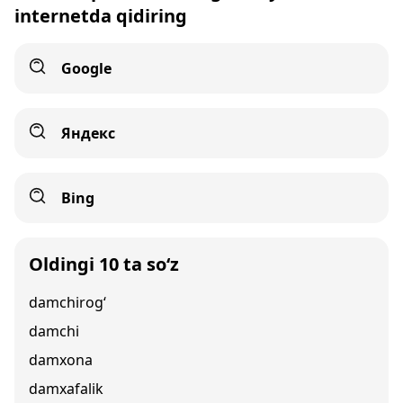
internetda qidiring
Google
Яндекс
Bing
Oldingi 10 ta so‘z
damchirog‘
damchi
damxona
damxafalik