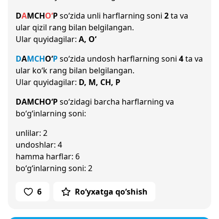
D
A
M
CH
O‘
P
so‘zida unli harflarning soni
2
ta va
ular qizil rang bilan belgilangan.
Ular quyidagilar:
A, O‘
D
A
M
CH
O‘
P
so‘zida undosh harflarning soni
4
ta va
ular ko‘k rang bilan belgilangan.
Ular quyidagilar:
D, M, CH, P
DAMCHO‘P
so‘zidagi barcha harflarning va
bo‘g‘inlarning soni:
unlilar: 2
undoshlar: 4
hamma harflar: 6
bo‘g‘inlarning soni: 2
6
Ro‘yxatga qo‘shish