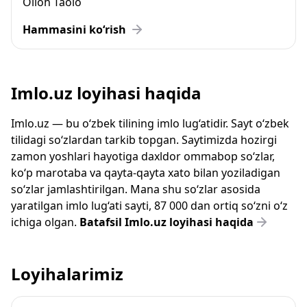
Olloh Taolo
Hammasini ko‘rish
Imlo.uz loyihasi haqida
Imlo.uz — bu o‘zbek tilining imlo lug‘atidir. Sayt o‘zbek
tilidagi so‘zlardan tarkib topgan. Saytimizda hozirgi
zamon yoshlari hayotiga daxldor ommabop so‘zlar,
ko‘p marotaba va qayta-qayta xato bilan yoziladigan
so‘zlar jamlashtirilgan. Mana shu so‘zlar asosida
yaratilgan imlo lug‘ati sayti, 87 000 dan ortiq so‘zni o‘z
ichiga olgan.
Batafsil Imlo.uz loyihasi haqida
Loyihalarimiz