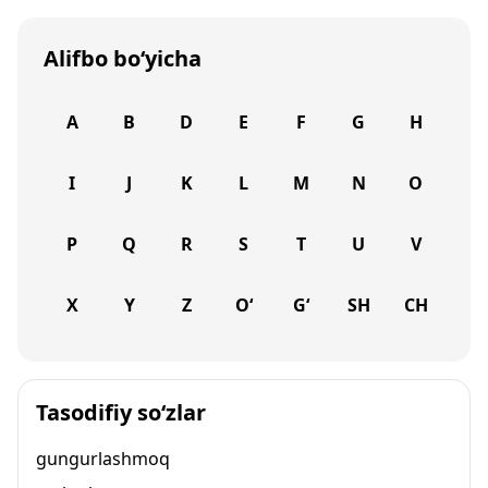
Alifbo bo‘yicha
A
B
D
E
F
G
H
I
J
K
L
M
N
O
P
Q
R
S
T
U
V
X
Y
Z
O‘
G‘
SH
CH
Tasodifiy so‘zlar
gungurlashmoq