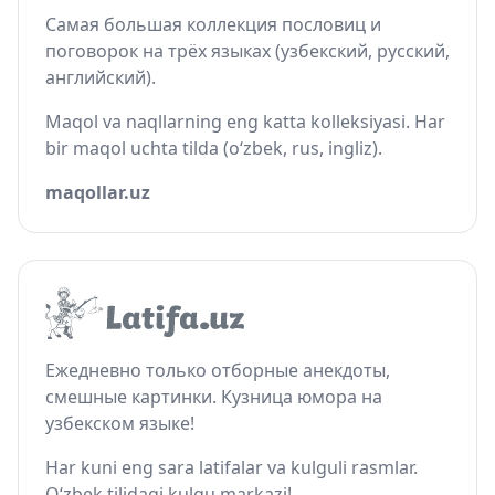
Самая большая коллекция пословиц и
поговорок на трёх языках (узбекский, русский,
английский).
Maqol va naqllarning eng katta kolleksiyasi. Har
bir maqol uchta tilda (o‘zbek, rus, ingliz).
maqollar.uz
Ежедневно только отборные анекдоты,
смешные картинки. Кузница юмора на
узбекском языке!
Har kuni eng sara latifalar va kulguli rasmlar.
O‘zbek tilidagi kulgu markazi!