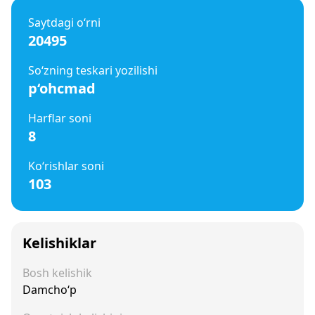
Saytdagi o‘rni
20495
So‘zning teskari yozilishi
p‘ohcmad
Harflar soni
8
Ko‘rishlar soni
103
Kelishiklar
Bosh kelishik
Damcho‘p