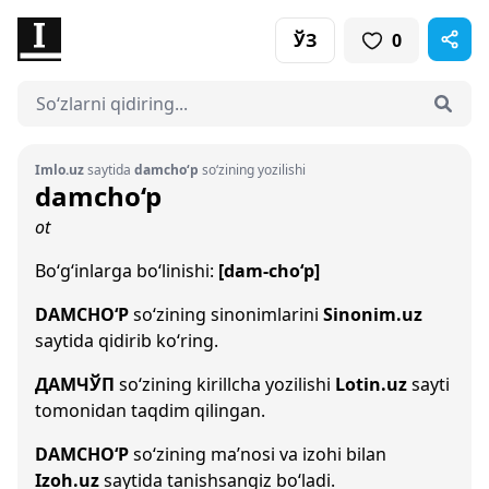
ЎЗ
0
Imlo.uz
saytida
damcho‘p
so‘zining yozilishi
damcho‘p
ot
Bo‘g‘inlarga bo‘linishi:
[dam-cho‘p]
DAMCHO‘P
so‘zining sinonimlarini
Sinonim.uz
saytida qidirib ko‘ring.
ДАМЧЎП
so‘zining kirillcha yozilishi
Lotin.uz
sayti
tomonidan taqdim qilingan.
DAMCHO‘P
so‘zining ma’nosi va izohi bilan
Izoh.uz
saytida tanishsangiz bo‘ladi.