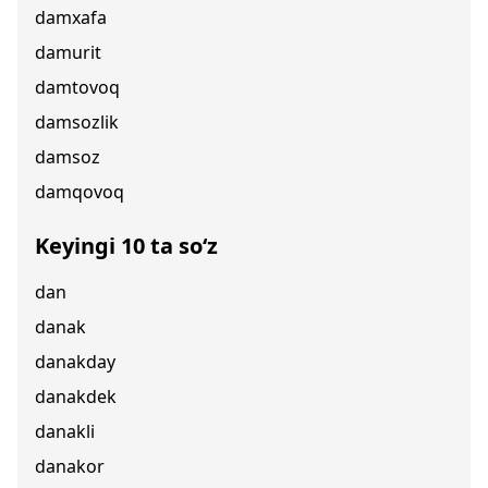
damxafa
damurit
damtovoq
damsozlik
damsoz
damqovoq
Keyingi 10 ta so‘z
dan
danak
danakday
danakdek
danakli
danakor