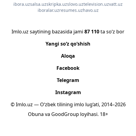
ibora.uz
salsa.uz
skripka.uz
slovo.uz
television.uz
vatt.uz
iboralar.uz
resumes.uz
havo.uz
Imlo.uz saytining bazasida jami
87 110
ta so‘z bor
Yangi so‘z qo‘shish
Aloqa
Facebook
Telegram
Instagram
© Imlo.uz — O‘zbek tilining imlo lug‘ati, 2014–2026
Obuna
va
GoodGroup
loyihasi.
18+