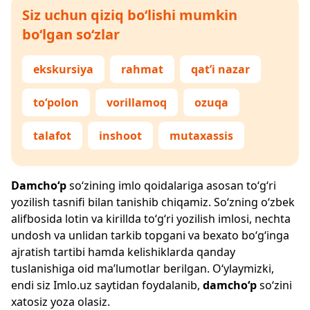
Siz uchun qiziq bo‘lishi mumkin
bo‘lgan so‘zlar
ekskursiya
rahmat
qat’i nazar
to‘polon
vorillamoq
ozuqa
talafot
inshoot
mutaxassis
Damcho‘p
so‘zining imlo qoidalariga asosan to‘g‘ri
yozilish tasnifi bilan tanishib chiqamiz. So‘zning o‘zbek
alifbosida lotin va kirillda to‘g‘ri yozilish imlosi, nechta
undosh va unlidan tarkib topgani va bexato bo‘g‘inga
ajratish tartibi hamda kelishiklarda qanday
tuslanishiga oid ma’lumotlar berilgan. O‘ylaymizki,
endi siz
Imlo.uz
saytidan foydalanib,
damcho‘p
so‘zini
xatosiz yoza olasiz.