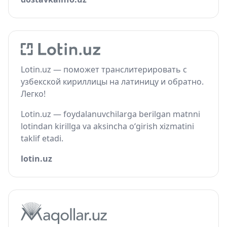
Lotin.uz — поможет транслитерировать с
узбекской кириллицы на латиницу и обратно.
Легко!
Lotin.uz — foydalanuvchilarga berilgan matnni
lotindan kirillga va aksincha o‘girish xizmatini
taklif etadi.
lotin.uz