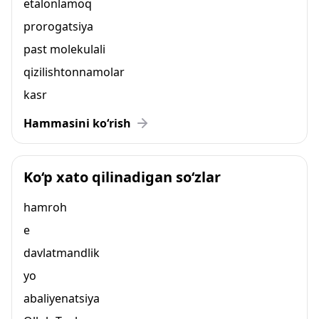
etalonlamoq
prorogatsiya
past molekulali
qizilishtonnamolar
kasr
Hammasini ko‘rish
Ko‘p xato qilinadigan so‘zlar
hamroh
e
davlatmandlik
yo
abaliyenatsiya