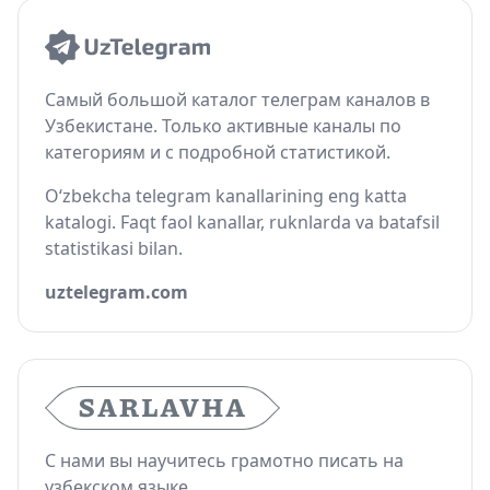
Самый большой каталог телеграм каналов в
Узбекистане. Только активные каналы по
категориям и с подробной статистикой.
O‘zbekcha telegram kanallarining eng katta
katalogi. Faqt faol kanallar, ruknlarda va batafsil
statistikasi bilan.
uztelegram.com
С нами вы научитесь грамотно писать на
узбекском языке.