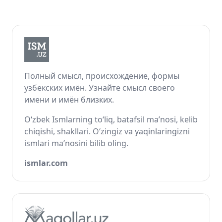
Полный смысл, происхождение, формы
узбекских имён. Узнайте смысл своего
имени и имён близких.
O‘zbek Ismlarning to‘liq, batafsil ma’nosi, kelib
chiqishi, shakllari. O‘zingiz va yaqinlaringizni
ismlari ma’nosini bilib oling.
ismlar.com