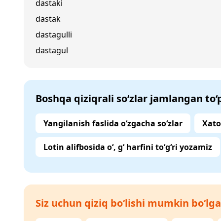
dastaki
dastak
dastagulli
dastagul
Boshqa qiziqrali so‘zlar jamlangan to
Yangilanish faslida o‘zgacha so‘zlar
Xato
Lotin alifbosida o‘, g‘ harfini to‘g‘ri yozamiz
Siz uchun qiziq bo‘lishi mumkin bo‘lga