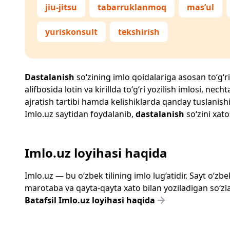
jiu-jitsu
tabarruklanmoq
mas’ul
yuriskonsult
tekshirish
Dastalanish
so‘zining imlo qoidalariga asosan to‘g‘ri
alifbosida lotin va kirillda to‘g‘ri yozilish imlosi, n
ajratish tartibi hamda kelishiklarda qanday tuslanishi
Imlo.uz
saytidan foydalanib,
dastalanish
so‘zini xato
Imlo.uz loyihasi haqida
Imlo.uz — bu o‘zbek tilining imlo lug‘atidir. Sayt o‘
marotaba va qayta-qayta xato bilan yoziladigan so‘zlar
Batafsil Imlo.uz loyihasi haqida