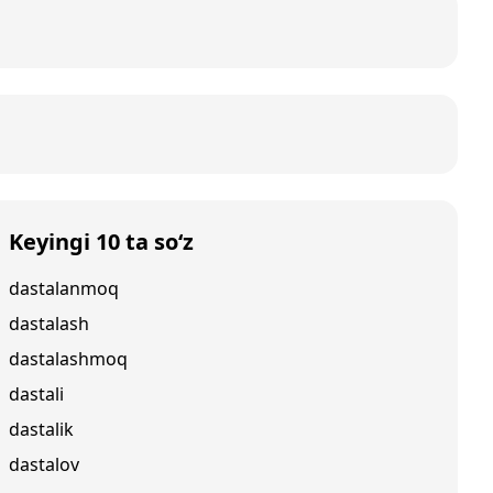
Keyingi 10 ta so‘z
dastalanmoq
dastalash
dastalashmoq
dastali
dastalik
dastalov