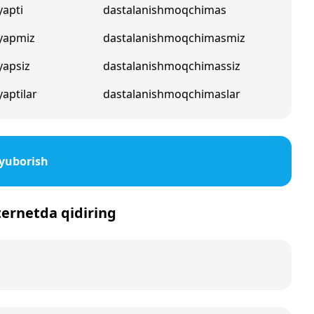
yapti
dastalanishmoqchimas
yapmiz
dastalanishmoqchimasmiz
yapsiz
dastalanishmoqchimassiz
aptilar
dastalanishmoqchimaslar
 yuborish
nternetda qidiring