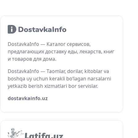
DostavkaInfo — Каталог сервисов,
предлагающих доставку еды, лекарств, книг
и товаров для дома.
DostavkaInfo — Taomlar, dorilar, kitoblar va
boshqa uy uchun kerakli bo‘lagan narsalarni
yetkazib berish xizmatlari bor servislar.
dostavkainfo.uz