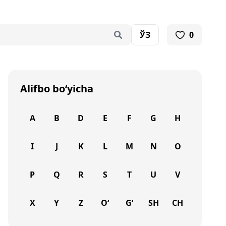
ЎЗ
0
Alifbo bo‘yicha
A
B
D
E
F
G
H
I
J
K
L
M
N
O
P
Q
R
S
T
U
V
X
Y
Z
O‘
G‘
SH
CH