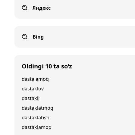
Яндекс
Bing
Oldingi 10 ta so‘z
dastalamoq
dastaklov
dastakli
dastaklatmoq
dastaklatish
dastaklamoq