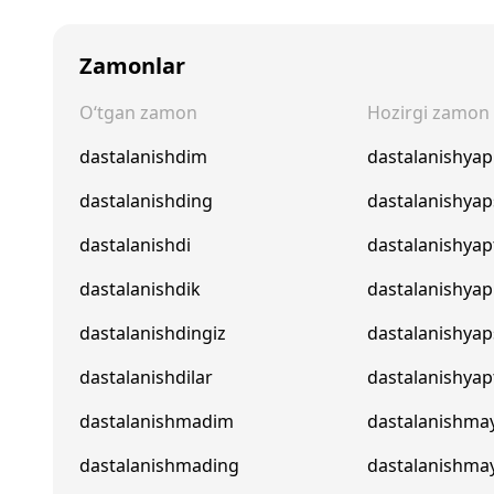
Zamonlar
O‘tgan zamon
Hozirgi zamon
dastalanishdim
dastalanishya
dastalanishding
dastalanishya
dastalanishdi
dastalanishyap
dastalanishdik
dastalanishya
dastalanishdingiz
dastalanishyap
dastalanishdilar
dastalanishyapt
dastalanishmadim
dastalanishm
dastalanishmading
dastalanishma