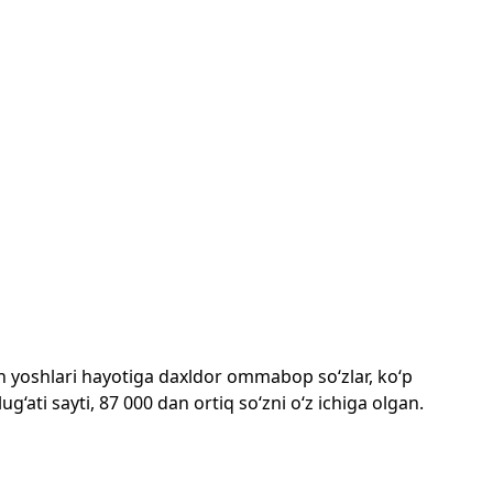
mon yoshlari hayotiga daxldor ommabop so‘zlar, ko‘p
‘ati sayti, 87 000 dan ortiq so‘zni o‘z ichiga olgan.