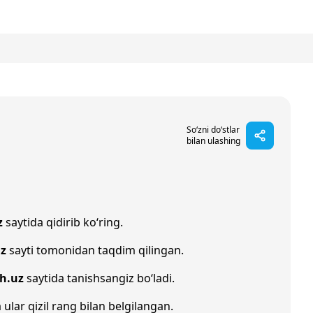
So‘zni do‘stlar
bilan ulashing
z
saytida qidirib ko‘ring.
uz
sayti tomonidan taqdim qilingan.
oh.uz
saytida tanishsangiz bo‘ladi.
 ular qizil rang bilan belgilangan.