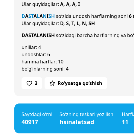
Ular quyidagilar:
A, A, A, I
D
A
S
T
A
L
A
N
I
SH
so‘zida undosh harflarning soni
6
t
Ular quyidagilar:
D, S, T, L, N, SH
DASTALANISH
so‘zidagi barcha harflarning va bo‘
unlilar: 4
undoshlar: 6
hamma harflar: 10
bo‘g‘inlarning soni: 4
3
Ro‘yxatga qo‘shish
Saytdagi o‘rni
So‘zning teskari yozilishi
Harfl
40917
hsinalatsad
11