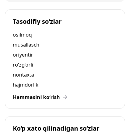
Tasodifiy so‘zlar
osilmoq
musallaschi
oriyentir
ro‘zg‘orli
nontaxta
hajmdorlik
Hammasini ko‘rish
Ko‘p xato qilinadigan so‘zlar