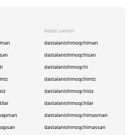
Kelasi zamon
pman
dastalanishmoqchiman
psan
dastalanishmoqchisan
ti
dastalanishmoqchi
pmiz
dastalanishmoqchimiz
siz
dastalanishmoqchisiz
ilar
dastalanishmoqchilar
ayapman
dastalanishmoqchimasman
yapsan
dastalanishmoqchimassan