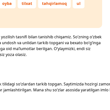
oyba
tilxat
tahqirlamoq
ul
 yozilish tasnifi bilan tanishib chiqamiz. So‘zning o‘zbek
echta undosh va unlidan tarkib topgani va bexato bo‘g‘inga
ga oid ma’lumotlar berilgan. O‘ylaymizki, endi siz
siz yoza olasiz.
zbek tilidagi so‘zlardan tarkib topgan. Saytimizda hozirgi za
 jamlashtirilgan. Mana shu so‘zlar asosida yaratilgan imlo lug