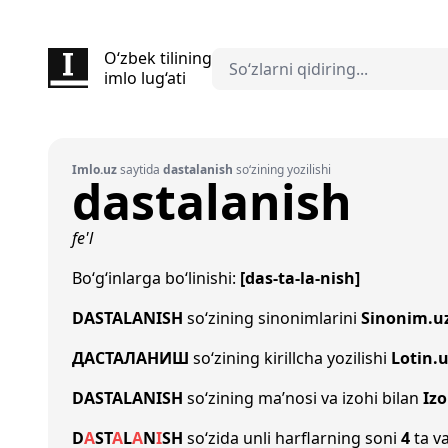
O‘zbek tilining
imlo lug‘ati
Imlo.uz
saytida
dastalanish
so‘zining yozilishi
dastalanish
fe'l
Bo‘g‘inlarga bo‘linishi:
[das-ta-la-nish]
DASTALANISH
so‘zining sinonimlarini
Sinonim.u
ДАСТАЛАНИШ
so‘zining kirillcha yozilishi
Lotin.
DASTALANISH
so‘zining ma’nosi va izohi bilan
Iz
D
A
S
T
A
L
A
N
I
SH
so‘zida unli harflarning soni
4
ta va