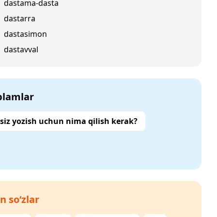
dastama-dasta
dastarra
dastasimon
dastavval
‘plamlar
siz yozish uchun nima qilish kerak?
n so‘zlar