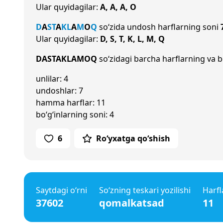
Ular quyidagilar:
A, A, A, O
D
A
S
T
A
K
L
A
M
O
Q
so‘zida undosh harflarning soni
Ular quyidagilar:
D, S, T, K, L, M, Q
DASTAKLAMOQ
so‘zidagi barcha harflarning va bo
unlilar: 4
undoshlar: 7
hamma harflar: 11
bo‘g‘inlarning soni: 4
6
Ro‘yxatga qo‘shish
Saytdagi o‘rni
So‘zning teskari yozilishi
Harfl
37602
qomalkatsad
11