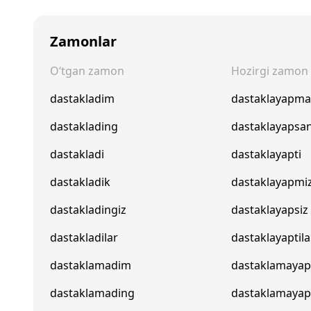
Zamonlar
O‘tgan zamon
Hozirgi zamon
dastakladim
dastaklayapm
dastaklading
dastaklayapsa
dastakladi
dastaklayapti
dastakladik
dastaklayapmi
dastakladingiz
dastaklayapsiz
dastakladilar
dastaklayaptila
dastaklamadim
dastaklamaya
dastaklamading
dastaklamaya