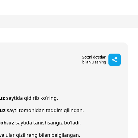
So‘zni do‘stlar
bilan ulashing
uz
saytida qidirib ko‘ring.
.uz
sayti tomonidan taqdim qilingan.
zoh.uz
saytida tanishsangiz bo‘ladi.
va ular qizil rang bilan belgilangan.