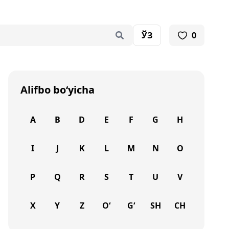
ЎЗ
0
Alifbo bo‘yicha
A
B
D
E
F
G
H
I
J
K
L
M
N
O
P
Q
R
S
T
U
V
X
Y
Z
O‘
G‘
SH
CH