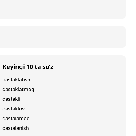
Keyingi 10 ta so‘z
dastaklatish
dastaklatmoq
dastakli
dastaklov
dastalamoq
dastalanish