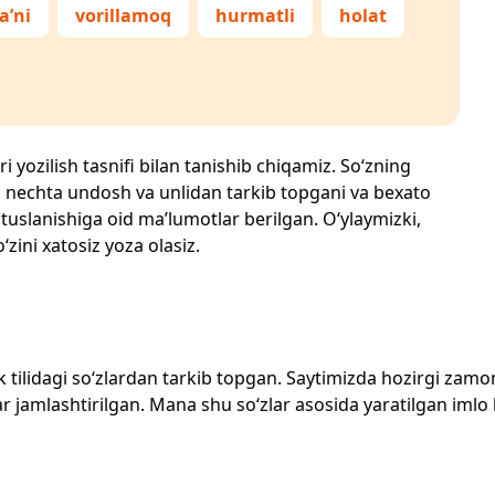
a’ni
vorillamoq
hurmatli
holat
i yozilish tasnifi bilan tanishib chiqamiz. So‘zning
losi, nechta undosh va unlidan tarkib topgani va bexato
 tuslanishiga oid ma’lumotlar berilgan. O‘ylaymizki,
‘zini xatosiz yoza olasiz.
zbek tilidagi so‘zlardan tarkib topgan. Saytimizda hozirgi za
 jamlashtirilgan. Mana shu so‘zlar asosida yaratilgan imlo lug