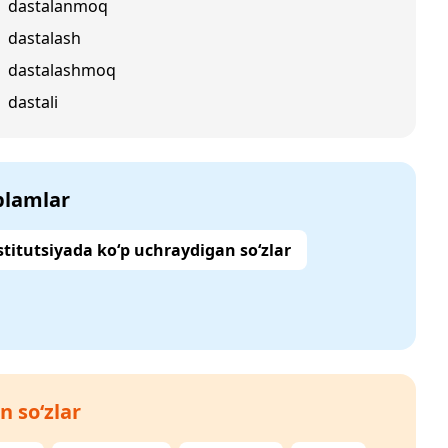
dastalanmoq
dastalash
dastalashmoq
dastali
‘plamlar
titutsiyada ko‘p uchraydigan so‘zlar
n so‘zlar