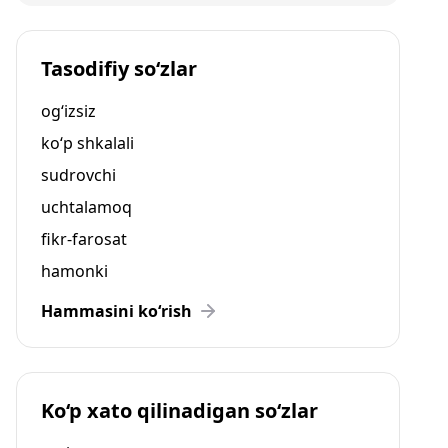
Tasodifiy so‘zlar
og‘izsiz
ko‘p shkalali
sudrovchi
uchtalamoq
fikr-farosat
hamonki
Hammasini ko‘rish
Ko‘p xato qilinadigan so‘zlar