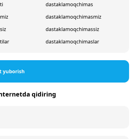
ti
dastaklamoqchimas
pmiz
dastaklamoqchimasmiz
siz
dastaklamoqchimassiz
ilar
dastaklamoqchimaslar
t yuborish
internetda qidiring