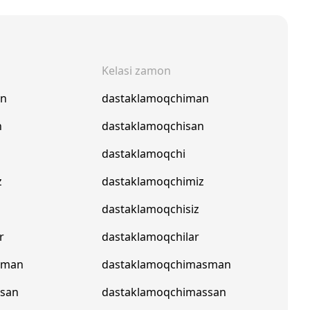
Kelasi zamon
an
dastaklamoqchiman
n
dastaklamoqchisan
dastaklamoqchi
z
dastaklamoqchimiz
dastaklamoqchisiz
r
dastaklamoqchilar
pman
dastaklamoqchimasman
psan
dastaklamoqchimassan