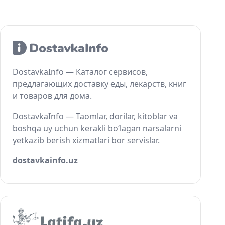
DostavkaInfo — Каталог сервисов,
предлагающих доставку еды, лекарств, книг
и товаров для дома.
DostavkaInfo — Taomlar, dorilar, kitoblar va
boshqa uy uchun kerakli bo‘lagan narsalarni
yetkazib berish xizmatlari bor servislar.
dostavkainfo.uz