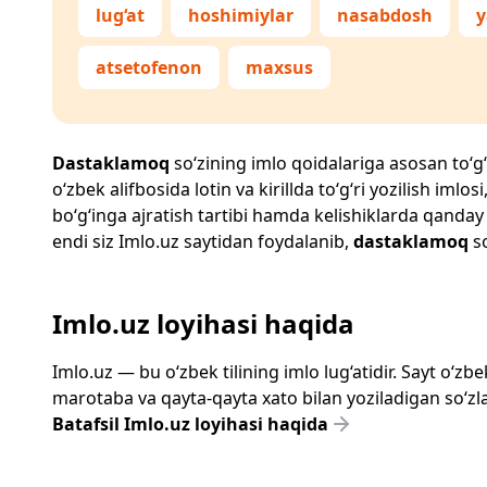
lug‘at
hoshimiylar
nasabdosh
y
atsetofenon
maxsus
Dastaklamoq
so‘zining imlo qoidalariga asosan to‘g‘r
o‘zbek alifbosida lotin va kirillda to‘g‘ri yozilish im
bo‘g‘inga ajratish tartibi hamda kelishiklarda qanday
endi siz
Imlo.uz
saytidan foydalanib,
dastaklamoq
so
Imlo.uz loyihasi haqida
Imlo.uz — bu o‘zbek tilining imlo lug‘atidir. Sayt o‘
marotaba va qayta-qayta xato bilan yoziladigan so‘zlar
Batafsil Imlo.uz loyihasi haqida