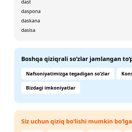
dast
daspona
daskana
dasisa
Boshqa qiziqrali so‘zlar jamlangan to
Nafsoniyatimizga tegadigan so‘zlar
Kons
Bizdagi imkoniyatlar
Siz uchun qiziq bo‘lishi mumkin bo‘lga