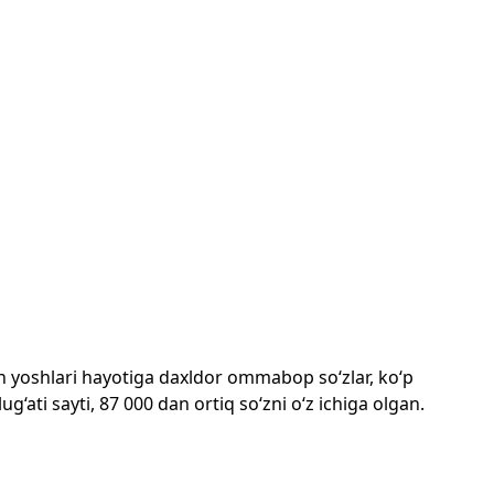
mon yoshlari hayotiga daxldor ommabop so‘zlar, ko‘p
‘ati sayti, 87 000 dan ortiq so‘zni o‘z ichiga olgan.