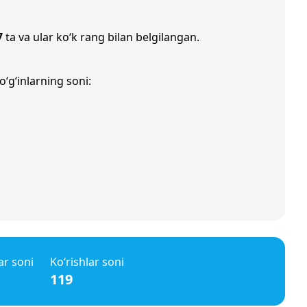
7
ta va ular ko‘k rang bilan belgilangan.
‘g‘inlarning soni:
ar soni
Ko‘rishlar soni
119