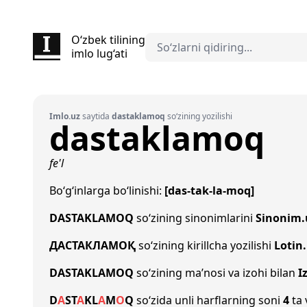
O‘zbek tilining
imlo lug‘ati
Imlo.uz
saytida
dastaklamoq
so‘zining yozilishi
dastaklamoq
fe'l
Bo‘g‘inlarga bo‘linishi:
[das-tak-la-moq]
DASTAKLAMOQ
so‘zining sinonimlarini
Sinonim.
ДАСТАКЛАМОҚ
so‘zining kirillcha yozilishi
Lotin
DASTAKLAMOQ
so‘zining ma’nosi va izohi bilan
I
D
A
S
T
A
K
L
A
M
O
Q
so‘zida unli harflarning soni
4
ta 