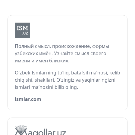
Полный смысл, происхождение, формы
узбекских имён. Узнайте смысл своего
имени и имён близких.
O‘zbek Ismlarning to‘liq, batafsil ma’nosi, kelib
chiqishi, shakllari. O‘zingiz va yaqinlaringizni
ismlari ma’nosini bilib oling.
ismlar.com