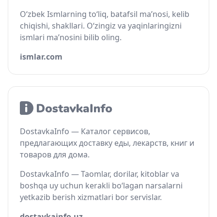
O‘zbek Ismlarning to‘liq, batafsil ma’nosi, kelib
chiqishi, shakllari. O‘zingiz va yaqinlaringizni
ismlari ma’nosini bilib oling.
ismlar.com
DostavkaInfo — Каталог сервисов,
предлагающих доставку еды, лекарств, книг и
товаров для дома.
DostavkaInfo — Taomlar, dorilar, kitoblar va
boshqa uy uchun kerakli bo‘lagan narsalarni
yetkazib berish xizmatlari bor servislar.
dostavkainfo.uz