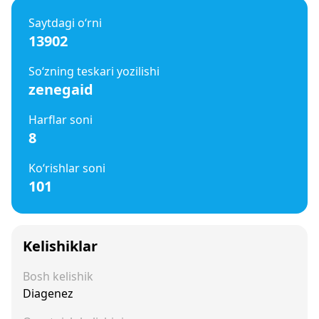
Saytdagi o‘rni
13902
So‘zning teskari yozilishi
zenegaid
Harflar soni
8
Ko‘rishlar soni
101
Kelishiklar
Bosh kelishik
Diagenez