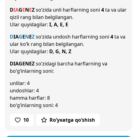
D
I
A
G
E
N
E
Z
so‘zida unli harflarning soni
4
ta va ular
qizil rang bilan belgilangan.
Ular quyidagilar:
I, A, E, E
D
I
A
G
E
N
E
Z
so‘zida undosh harflarning soni
4
ta va
ular ko‘k rang bilan belgilangan.
Ular quyidagilar:
D, G, N, Z
DIAGENEZ
so‘zidagi barcha harflarning va
bo‘g‘inlarning soni:
unlilar: 4
undoshlar: 4
hamma harflar: 8
bo‘g‘inlarning soni: 4
10
Ro‘yxatga qo‘shish