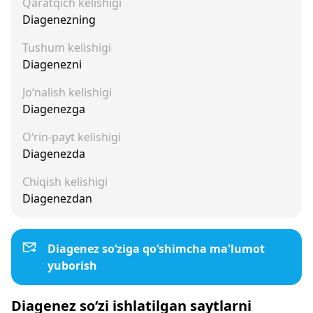
Qaratqich kelishigi
Diagenezning
Tushum kelishigi
Diagenezni
Jo‘nalish kelishigi
Diagenezga
O‘rin-payt kelishigi
Diagenezda
Chiqish kelishigi
Diagenezdan
Diagenez so‘ziga qo‘shimcha ma'lumot
yuborish
Diagenez so‘zi ishlatilgan saytlarni