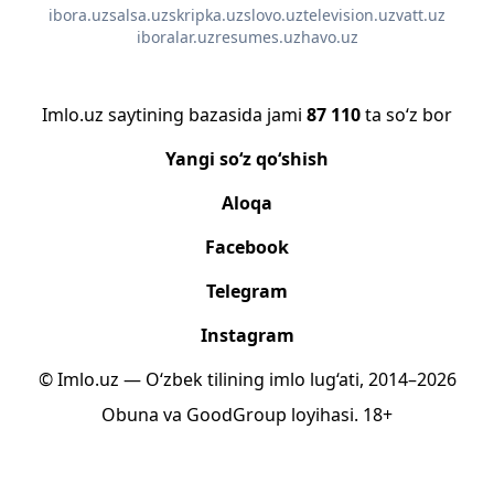
ibora.uz
salsa.uz
skripka.uz
slovo.uz
television.uz
vatt.uz
iboralar.uz
resumes.uz
havo.uz
Imlo.uz saytining bazasida jami
87 110
ta so‘z bor
Yangi so‘z qo‘shish
Aloqa
Facebook
Telegram
Instagram
© Imlo.uz — O‘zbek tilining imlo lug‘ati, 2014–2026
Obuna
va
GoodGroup
loyihasi.
18+