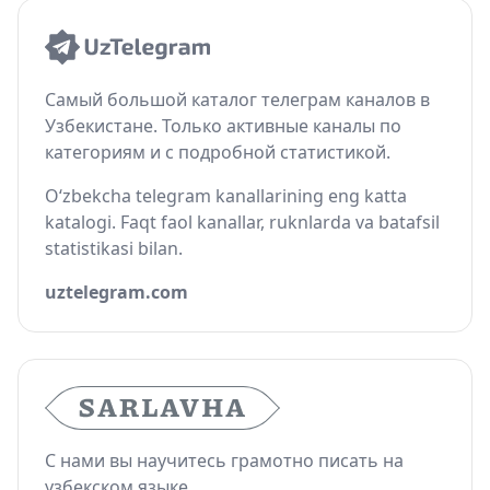
Самый большой каталог телеграм каналов в
Узбекистане. Только активные каналы по
категориям и с подробной статистикой.
O‘zbekcha telegram kanallarining eng katta
katalogi. Faqt faol kanallar, ruknlarda va batafsil
statistikasi bilan.
uztelegram.com
С нами вы научитесь грамотно писать на
узбекском языке.