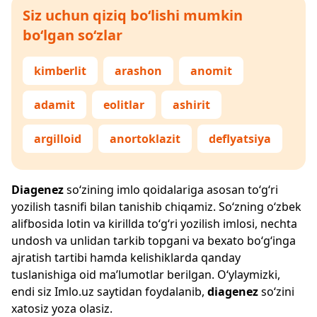
Siz uchun qiziq bo‘lishi mumkin
bo‘lgan so‘zlar
kimberlit
arashon
anomit
adamit
eolitlar
ashirit
argilloid
anortoklazit
deflyatsiya
Diagenez
so‘zining imlo qoidalariga asosan to‘g‘ri
yozilish tasnifi bilan tanishib chiqamiz. So‘zning o‘zbek
alifbosida lotin va kirillda to‘g‘ri yozilish imlosi, nechta
undosh va unlidan tarkib topgani va bexato bo‘g‘inga
ajratish tartibi hamda kelishiklarda qanday
tuslanishiga oid ma’lumotlar berilgan. O‘ylaymizki,
endi siz
Imlo.uz
saytidan foydalanib,
diagenez
so‘zini
xatosiz yoza olasiz.