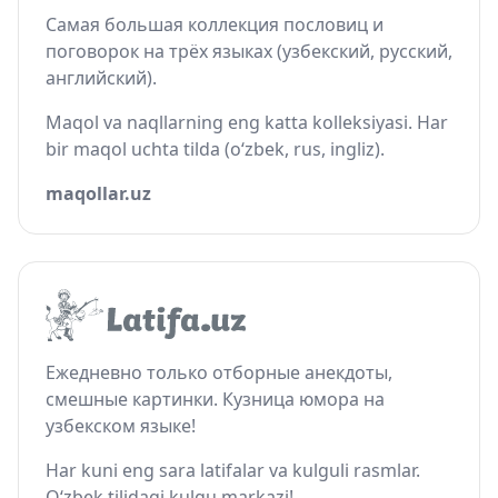
Самая большая коллекция пословиц и
поговорок на трёх языках (узбекский, русский,
английский).
Maqol va naqllarning eng katta kolleksiyasi. Har
bir maqol uchta tilda (o‘zbek, rus, ingliz).
maqollar.uz
Ежедневно только отборные анекдоты,
смешные картинки. Кузница юмора на
узбекском языке!
Har kuni eng sara latifalar va kulguli rasmlar.
O‘zbek tilidagi kulgu markazi!