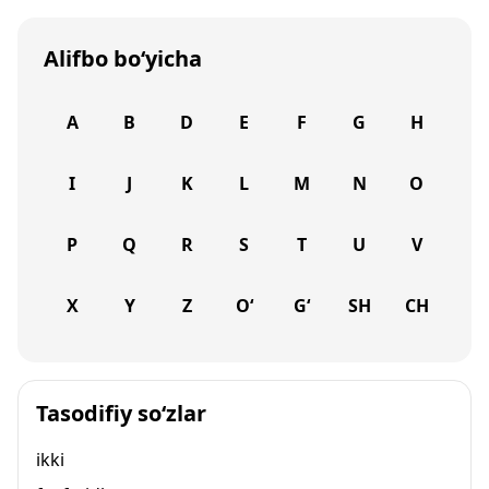
Alifbo bo‘yicha
A
B
D
E
F
G
H
I
J
K
L
M
N
O
P
Q
R
S
T
U
V
X
Y
Z
O‘
G‘
SH
CH
Tasodifiy so‘zlar
ikki