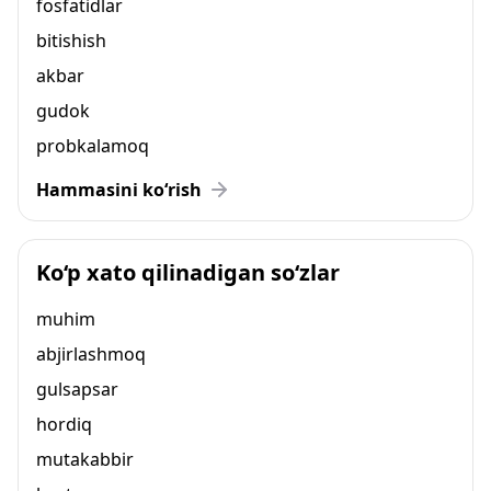
fosfatidlar
bitishish
akbar
gudok
probkalamoq
Hammasini ko‘rish
Ko‘p xato qilinadigan so‘zlar
muhim
abjirlashmoq
gulsapsar
hordiq
mutakabbir