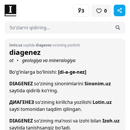
ЎЗ
0
Imlo.uz
saytida
diagenez
so‘zining yozilishi
diagenez
ot
geologiya va mineralogiya
•
Bo‘g‘inlarga bo‘linishi:
[di-a-ge-nez]
DIAGENEZ
so‘zining sinonimlarini
Sinonim.uz
saytida qidirib ko‘ring.
ДИАГЕНЕЗ
so‘zining kirillcha yozilishi
Lotin.uz
sayti tomonidan taqdim qilingan.
DIAGENEZ
so‘zining ma’nosi va izohi bilan
Izoh.uz
saytida tanishsangiz bo‘ladi.