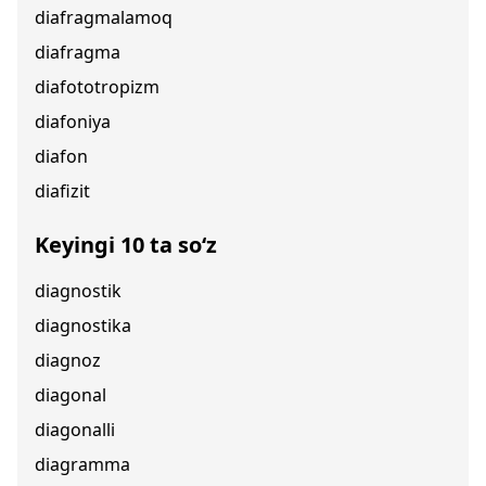
diafragmalamoq
diafragma
diafototropizm
diafoniya
diafon
diafizit
Keyingi 10 ta so‘z
diagnostik
diagnostika
diagnoz
diagonal
diagonalli
diagramma