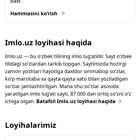
baxt
Hammasini ko‘rish
Imlo.uz loyihasi haqida
Imlo.uz — bu o‘zbek tilining imlo lug‘atidir. Sayt o‘zbek
tilidagi so‘zlardan tarkib topgan. Saytimizda hozirgi
zamon yoshlari hayotiga daxldor ommabop so‘zlar,
ko‘p marotaba va qayta-qayta xato bilan yoziladigan
so‘zlar jamlashtirilgan. Mana shu so‘zlar asosida
yaratilgan imlo lug‘ati sayti, 87 000 dan ortiq so‘zni o‘z
ichiga olgan.
Batafsil Imlo.uz loyihasi haqida
Loyihalarimiz