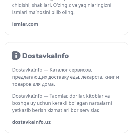
chiqishi, shakllari. O‘zingiz va yaqinlaringizni
ismlari ma’nosini bilib oling.
ismlar.com
DostavkaInfo — Каталог сервисов,
предлагающих доставку еды, лекарств, книг и
товаров для дома.
DostavkaInfo — Taomlar, dorilar, kitoblar va
boshqa uy uchun kerakli bo‘lagan narsalarni
yetkazib berish xizmatlari bor servislar.
dostavkainfo.uz