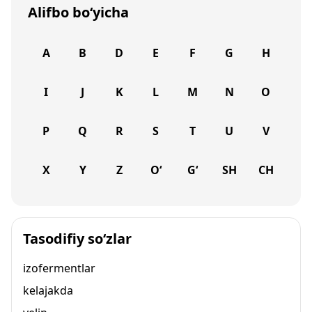
Alifbo bo‘yicha
A
B
D
E
F
G
H
I
J
K
L
M
N
O
P
Q
R
S
T
U
V
X
Y
Z
O‘
G‘
SH
CH
Tasodifiy so‘zlar
izofermentlar
kelajakda