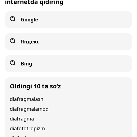
internetda qidiring
Google
Яндекс
Bing
Oldingi 10 ta so‘z
diafragmalash
diafragmalamoq
diafragma
diafototropizm