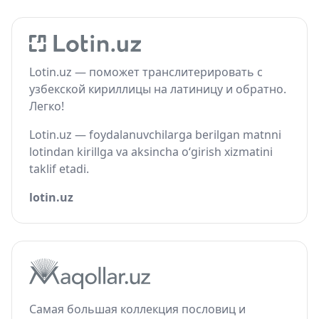
Lotin.uz — поможет транслитерировать с
узбекской кириллицы на латиницу и обратно.
Легко!
Lotin.uz — foydalanuvchilarga berilgan matnni
lotindan kirillga va aksincha o‘girish xizmatini
taklif etadi.
lotin.uz
Самая большая коллекция пословиц и