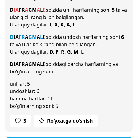
D
I
A
F
R
A
G
M
A
L
I
so‘zida unli harflarning soni
5
ta va
ular qizil rang bilan belgilangan.
Ular quyidagilar:
I, A, A, A, I
D
I
A
F
R
A
G
M
A
L
I
so‘zida undosh harflarning soni
6
ta va ular ko‘k rang bilan belgilangan.
Ular quyidagilar:
D, F, R, G, M, L
DIAFRAGMALI
so‘zidagi barcha harflarning va
bo‘g‘inlarning soni:
unlilar: 5
undoshlar: 6
hamma harflar: 11
bo‘g‘inlarning soni: 5
3
Ro‘yxatga qo‘shish