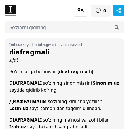
ЎЗ
0
Imlo.uz
saytida
diafragmali
so‘zining yozilishi
diafragmali
sifat
Bo‘g‘inlarga bo‘linishi:
[di-af-rag-ma-li]
DIAFRAGMALI
so‘zining sinonimlarini
Sinonim.uz
saytida qidirib ko‘ring.
ДИАФРАГМАЛИ
so‘zining kirillcha yozilishi
Lotin.uz
sayti tomonidan taqdim qilingan.
DIAFRAGMALI
so‘zining ma’nosi va izohi bilan
Izoh.uz
saytida tanishsangiz bo‘ladi.