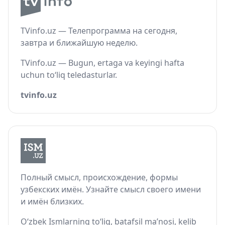
TVinfo.uz — Телепрограмма на сегодня,
завтра и ближайшую неделю.
TVinfo.uz — Bugun, ertaga va keyingi hafta
uchun to‘liq teledasturlar.
tvinfo.uz
Полный смысл, происхождение, формы
узбекских имён. Узнайте смысл своего имени
и имён близких.
O‘zbek Ismlarning to‘liq, batafsil ma’nosi, kelib