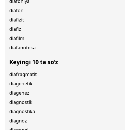
diafoniya
diafon
diafizit
diafiz
diafilm
diafanoteka
Keyingi 10 ta so‘z
diafragmatit
diagenetik
diagenez
diagnostik
diagnostika
diagnoz