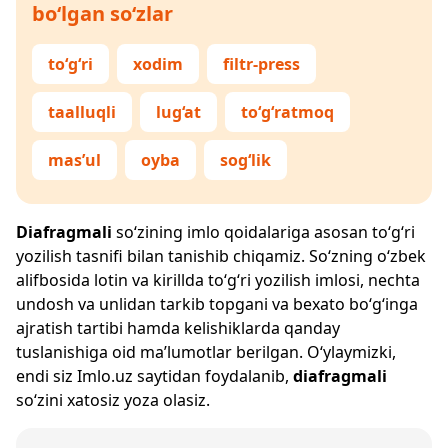
bo‘lgan so‘zlar
to‘g‘ri
xodim
filtr-press
taalluqli
lug‘at
to‘g‘ratmoq
mas’ul
oyba
sog‘lik
Diafragmali
so‘zining imlo qoidalariga asosan to‘g‘ri
yozilish tasnifi bilan tanishib chiqamiz. So‘zning o‘zbek
alifbosida lotin va kirillda to‘g‘ri yozilish imlosi, nechta
undosh va unlidan tarkib topgani va bexato bo‘g‘inga
ajratish tartibi hamda kelishiklarda qanday
tuslanishiga oid ma’lumotlar berilgan. O‘ylaymizki,
endi siz
Imlo.uz
saytidan foydalanib,
diafragmali
so‘zini xatosiz yoza olasiz.