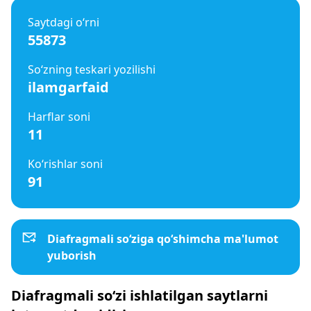
Saytdagi o‘rni
55873
So‘zning teskari yozilishi
ilamgarfaid
Harflar soni
11
Ko‘rishlar soni
91
Diafragmali so‘ziga qo‘shimcha ma'lumot
yuborish
Diafragmali so‘zi ishlatilgan saytlarni