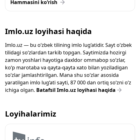
Hammasini ko‘rish
Imlo.uz loyihasi haqida
Imlo.uz — bu o‘zbek tilining imlo lug‘atidir. Sayt o‘zbek
tilidagi so‘zlardan tarkib topgan. Saytimizda hozirgi
zamon yoshlari hayotiga daxldor ommabop so‘zlar,
ko‘p marotaba va qayta-qayta xato bilan yoziladigan
so‘zlar jamlashtirilgan. Mana shu so‘zlar asosida
yaratilgan imlo lug‘ati sayti, 87 000 dan ortiq so‘zni o‘z
ichiga olgan.
Batafsil Imlo.uz loyihasi haqida
Loyihalarimiz