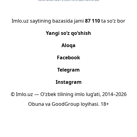
Imlo.uz saytining bazasida jami
87 110
ta so‘z bor
Yangi so‘z qo‘shish
Aloqa
Facebook
Telegram
Instagram
© Imlo.uz — O‘zbek tilining imlo lug‘ati, 2014–2026
Obuna
va
GoodGroup
loyihasi.
18+