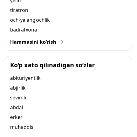
yelin
tiratron
och-yalang‘ochlik
badrafxona
Hammasini ko‘rish
Ko‘p xato qilinadigan so‘zlar
abituriyentlik
abjirlik
sevimli
abdal
erker
muhaddis