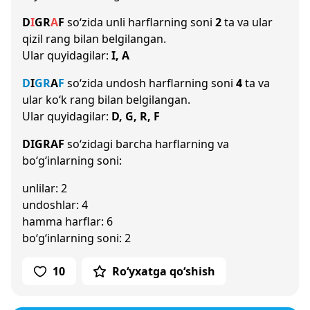
D
I
G
R
A
F
so‘zida unli harflarning soni
2
ta va ular
qizil rang bilan belgilangan.
Ular quyidagilar:
I, A
D
I
G
R
A
F
so‘zida undosh harflarning soni
4
ta va
ular ko‘k rang bilan belgilangan.
Ular quyidagilar:
D, G, R, F
DIGRAF
so‘zidagi barcha harflarning va
bo‘g‘inlarning soni:
unlilar: 2
undoshlar: 4
hamma harflar: 6
bo‘g‘inlarning soni: 2
10
Ro‘yxatga qo‘shish