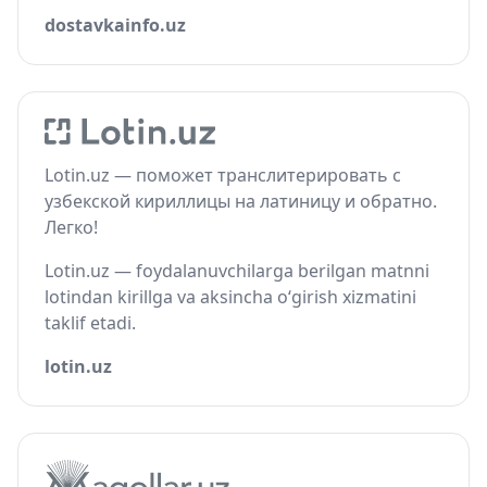
dostavkainfo.uz
Lotin.uz — поможет транслитерировать с
узбекской кириллицы на латиницу и обратно.
Легко!
Lotin.uz — foydalanuvchilarga berilgan matnni
lotindan kirillga va aksincha o‘girish xizmatini
taklif etadi.
lotin.uz