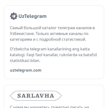
Самый большой каталог телеграм каналов в
Узбекистане. Только активные каналы по
категориям и с подробной статистикой.
O‘zbekcha telegram kanallarining eng katta
katalogi. Faqt faol kanallar, ruknlarda va batafsil
statistikasi bilan.
uztelegram.com
С нами вы научитесь грамотно писать на