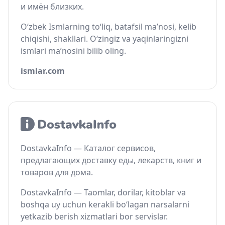
и имён близких.
O‘zbek Ismlarning to‘liq, batafsil ma’nosi, kelib
chiqishi, shakllari. O‘zingiz va yaqinlaringizni
ismlari ma’nosini bilib oling.
ismlar.com
DostavkaInfo — Каталог сервисов,
предлагающих доставку еды, лекарств, книг и
товаров для дома.
DostavkaInfo — Taomlar, dorilar, kitoblar va
boshqa uy uchun kerakli bo‘lagan narsalarni
yetkazib berish xizmatlari bor servislar.