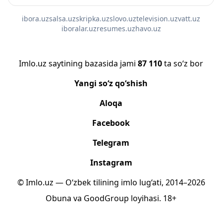
ibora.uz
salsa.uz
skripka.uz
slovo.uz
television.uz
vatt.uz
iboralar.uz
resumes.uz
havo.uz
Imlo.uz saytining bazasida jami
87 110
ta so‘z bor
Yangi so‘z qo‘shish
Aloqa
Facebook
Telegram
Instagram
© Imlo.uz — O‘zbek tilining imlo lug‘ati, 2014–2026
Obuna
va
GoodGroup
loyihasi.
18+