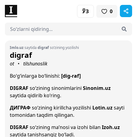
ЎЗ
0
Imlo.uz
saytida
digraf
so‘zining yozilishi
digraf
ot
tilshunoslik
•
Bo‘g‘inlarga bo‘linishi:
[dig-raf]
DIGRAF
so‘zining sinonimlarini
Sinonim.uz
saytida qidirib ko‘ring.
ДИГРАФ
so‘zining kirillcha yozilishi
Lotin.uz
sayti
tomonidan taqdim qilingan.
DIGRAF
so‘zining ma’nosi va izohi bilan
Izoh.uz
saytida tanishsangiz bo‘ladi.