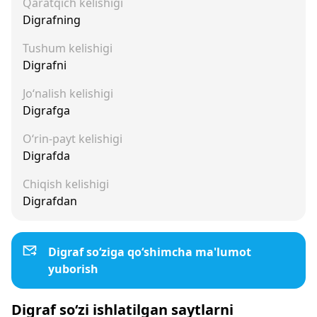
Qaratqich kelishigi
Digrafning
Tushum kelishigi
Digrafni
Jo‘nalish kelishigi
Digrafga
O‘rin-payt kelishigi
Digrafda
Chiqish kelishigi
Digrafdan
Digraf so‘ziga qo‘shimcha ma'lumot
yuborish
Digraf so‘zi ishlatilgan saytlarni