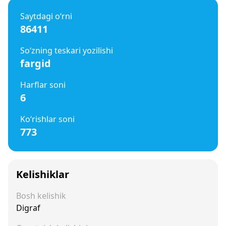
Saytdagi o‘rni
86411
So‘zning teskari yozilishi
fargid
Harflar soni
6
Ko‘rishlar soni
773
Kelishiklar
Bosh kelishik
Digraf