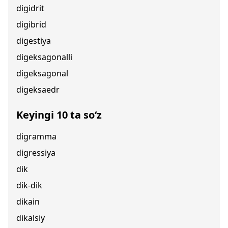
digidrit
digibrid
digestiya
digeksagonalli
digeksagonal
digeksaedr
Keyingi 10 ta so‘z
digramma
digressiya
dik
dik-dik
dikain
dikalsiy