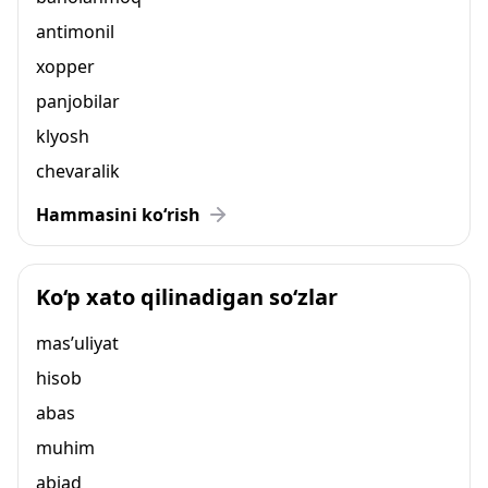
antimonil
xopper
panjobilar
klyosh
chevaralik
Hammasini ko‘rish
Ko‘p xato qilinadigan so‘zlar
mas’uliyat
hisob
abas
muhim
abjad