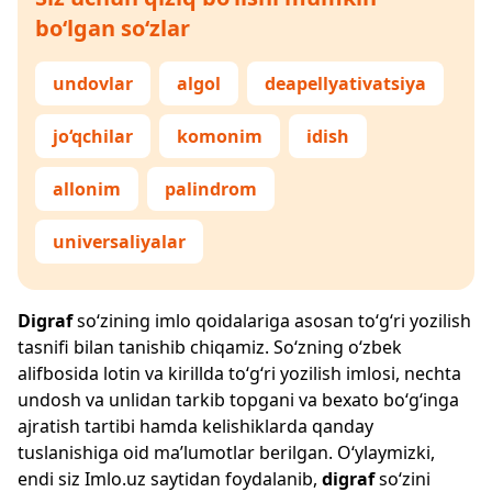
bo‘lgan so‘zlar
undovlar
algol
deapellyativatsiya
jo‘qchilar
komonim
idish
allonim
palindrom
universaliyalar
Digraf
so‘zining imlo qoidalariga asosan to‘g‘ri yozilish
tasnifi bilan tanishib chiqamiz. So‘zning o‘zbek
alifbosida lotin va kirillda to‘g‘ri yozilish imlosi, nechta
undosh va unlidan tarkib topgani va bexato bo‘g‘inga
ajratish tartibi hamda kelishiklarda qanday
tuslanishiga oid ma’lumotlar berilgan. O‘ylaymizki,
endi siz
Imlo.uz
saytidan foydalanib,
digraf
so‘zini