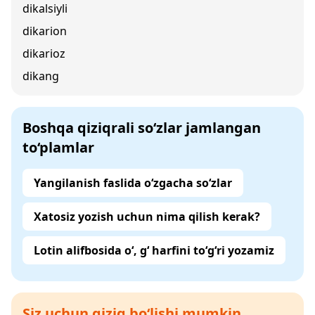
dikalsiyli
dikarion
dikarioz
dikang
Boshqa qiziqrali so‘zlar jamlangan
to‘plamlar
Yangilanish faslida o‘zgacha so‘zlar
Xatosiz yozish uchun nima qilish kerak?
Lotin alifbosida o‘, g‘ harfini to‘g‘ri yozamiz
Siz uchun qiziq bo‘lishi mumkin