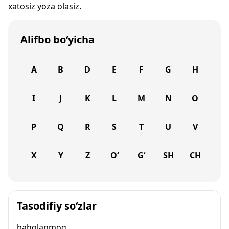
xatosiz yoza olasiz.
Alifbo bo‘yicha
A
B
D
E
F
G
H
I
J
K
L
M
N
O
P
Q
R
S
T
U
V
X
Y
Z
O‘
G‘
SH
CH
Tasodifiy so‘zlar
baholanmoq