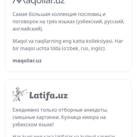
Самая большая коллекция пословиц и
поговорок на трёх языках (узбекский, русский,
английский).
Maqol va naqllarning eng katta kolleksiyasi. Har
bir maqol uchta tilda (o‘zbek, rus, ingliz).
maqollar.uz
Ежедневно только отборные анекдоты,
смешные картинки. Кузница юмора на
узбекском языке!
Har kuni eng sara latifalar va kulguli rasmlar.