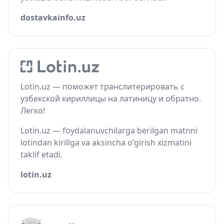
dostavkainfo.uz
Lotin.uz — поможет транслитерировать с
узбекской кириллицы на латиницу и обратно.
Легко!
Lotin.uz — foydalanuvchilarga berilgan matnni
lotindan kirillga va aksincha o‘girish xizmatini
taklif etadi.
lotin.uz