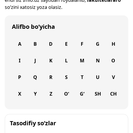
endi siz
Imlo.uz
saytidan foydalanib,
fakultetlararo
so‘zini xatosiz yoza olasiz.
Alifbo bo‘yicha
A
B
D
E
F
G
H
I
J
K
L
M
N
O
P
Q
R
S
T
U
V
X
Y
Z
O‘
G‘
SH
CH
Tasodifiy so‘zlar