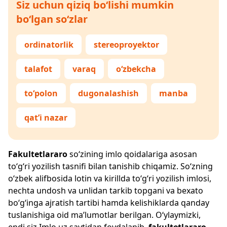
Siz uchun qiziq bo‘lishi mumkin
bo‘lgan so‘zlar
ordinatorlik
stereoproyektor
talafot
varaq
o‘zbekcha
to‘polon
dugonalashish
manba
qat’i nazar
Fakultetlararo
so‘zining imlo qoidalariga asosan
to‘g‘ri yozilish tasnifi bilan tanishib chiqamiz. So‘zning
o‘zbek alifbosida lotin va kirillda to‘g‘ri yozilish imlosi,
nechta undosh va unlidan tarkib topgani va bexato
bo‘g‘inga ajratish tartibi hamda kelishiklarda qanday
tuslanishiga oid ma’lumotlar berilgan. O‘ylaymizki,