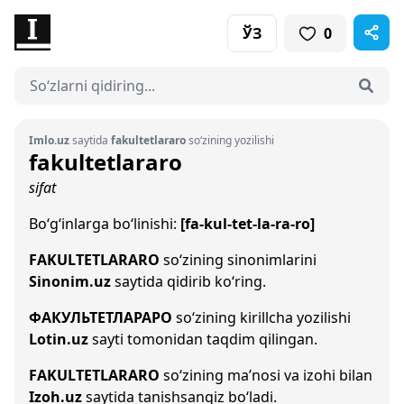
ЎЗ
0
Imlo.uz
saytida
fakultetlararo
so‘zining yozilishi
fakultetlararo
sifat
Bo‘g‘inlarga bo‘linishi:
[fa-kul-tet-la-ra-ro]
FAKULTETLARARO
so‘zining sinonimlarini
Sinonim.uz
saytida qidirib ko‘ring.
ФАКУЛЬТЕТЛАРАРО
so‘zining kirillcha yozilishi
Lotin.uz
sayti tomonidan taqdim qilingan.
FAKULTETLARARO
so‘zining ma’nosi va izohi bilan
Izoh.uz
saytida tanishsangiz bo‘ladi.