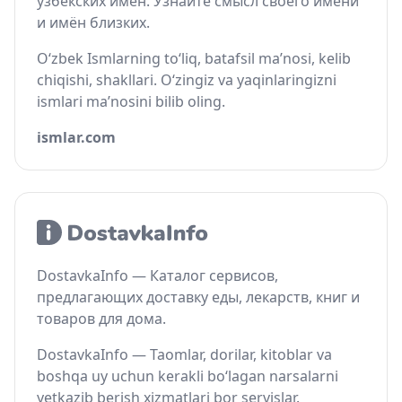
узбекских имён. Узнайте смысл своего имени
и имён близких.
O‘zbek Ismlarning to‘liq, batafsil ma’nosi, kelib
chiqishi, shakllari. O‘zingiz va yaqinlaringizni
ismlari ma’nosini bilib oling.
ismlar.com
DostavkaInfo — Каталог сервисов,
предлагающих доставку еды, лекарств, книг и
товаров для дома.
DostavkaInfo — Taomlar, dorilar, kitoblar va
boshqa uy uchun kerakli bo‘lagan narsalarni
yetkazib berish xizmatlari bor servislar.