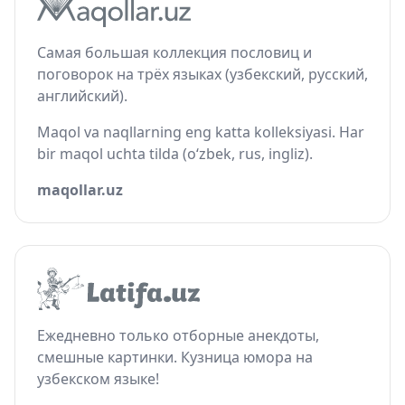
Самая большая коллекция пословиц и
поговорок на трёх языках (узбекский, русский,
английский).
Maqol va naqllarning eng katta kolleksiyasi. Har
bir maqol uchta tilda (o‘zbek, rus, ingliz).
maqollar.uz
Ежедневно только отборные анекдоты,
смешные картинки. Кузница юмора на
узбекском языке!