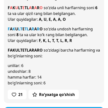
F
A
K
U
L
T
E
T
L
A
R
A
R
O
so‘zida unli harflarning soni
6
ta va ular qizil rang bilan belgilangan.
Ular quyidagilar:
A, U, E, A, A, O
F
A
K
U
L
T
E
T
L
A
R
A
R
O
so‘zida undosh harflarning
soni
8
ta va ular ko‘k rang bilan belgilangan.
Ular quyidagilar:
F, K, L, T, T, L, R, R
FAKULTETLARARO
so‘zidagi barcha harflarning va
bo‘g‘inlarning soni:
unlilar: 6
undoshlar: 8
hamma harflar: 14
bo‘g‘inlarning soni: 6
21
Ro‘yxatga qo‘shish