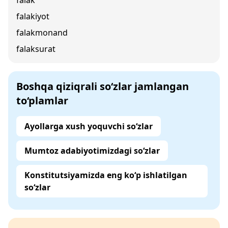
falak
falakiyot
falakmonand
falaksurat
Boshqa qiziqrali so‘zlar jamlangan
to‘plamlar
Ayollarga xush yoquvchi so‘zlar
Mumtoz adabiyotimizdagi so‘zlar
Konstitutsiyamizda eng ko‘p ishlatilgan
so‘zlar