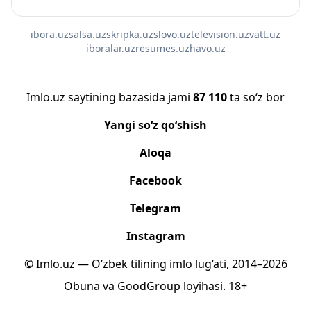
ibora.uz
salsa.uz
skripka.uz
slovo.uz
television.uz
vatt.uz
iboralar.uz
resumes.uz
havo.uz
Imlo.uz saytining bazasida jami
87 110
ta so‘z bor
Yangi so‘z qo‘shish
Aloqa
Facebook
Telegram
Instagram
© Imlo.uz — O‘zbek tilining imlo lug‘ati, 2014–2026
Obuna
va
GoodGroup
loyihasi.
18+