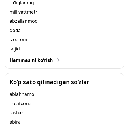
to‘liqlamoq
millivattmetr
abzallanmoq
doda
izoatom
sojid
Hammasini ko‘rish
Ko‘p xato qilinadigan so‘zlar
ablahnamo
hojatxona
tashxis
abira