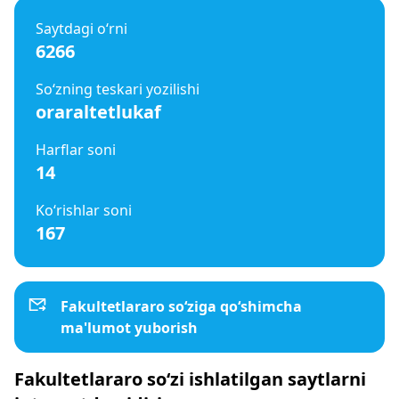
Saytdagi o‘rni
6266
So‘zning teskari yozilishi
oraraltetlukaf
Harflar soni
14
Ko‘rishlar soni
167
Fakultetlararo so‘ziga qo‘shimcha
ma'lumot yuborish
Fakultetlararo so‘zi ishlatilgan saytlarni