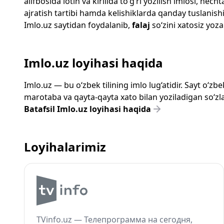
alifbosida lotin va kirillda to‘g‘ri yozilish imlosi, n
ajratish tartibi hamda kelishiklarda qanday tuslanishi
Imlo.uz
saytidan foydalanib,
falaj
so‘zini xatosiz yoza
Imlo.uz loyihasi haqida
Imlo.uz — bu o‘zbek tilining imlo lug‘atidir. Sayt o‘
marotaba va qayta-qayta xato bilan yoziladigan so‘zlar
Batafsil Imlo.uz loyihasi haqida
Loyihalarimiz
TVinfo.uz — Телепрограмма на сегодня,