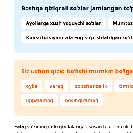
Boshqa qiziqrali so‘zlar jamlangan to
Ayollarga xush yoquvchi so‘zlar
Mumtoz 
Konstitutsiyamizda eng ko‘p ishlatilgan so‘zl
Siz uchun qiziq bo‘lishi mumkin bo‘lga
oyba
varaq
so‘zshunoslik
timti
lippalamoq
bosinqiramoq
Falaj
so‘zining imlo qoidalariga asosan to‘g‘ri yozilis