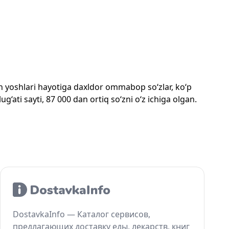
mon yoshlari hayotiga daxldor ommabop so‘zlar, ko‘p
‘ati sayti, 87 000 dan ortiq so‘zni o‘z ichiga olgan.
DostavkaInfo — Каталог сервисов,
предлагающих доставку еды, лекарств, книг