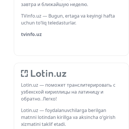
завтра и ближайшую неделю.
TVinfo.uz — Bugun, ertaga va keyingi hafta
uchun to‘liq teledasturlar.
tvinfo.uz
Lotin.uz — поможет транслитерировать с
узбекской кириллицы на латиницу и
обратно. Легко!
Lotin.uz — foydalanuvchilarga berilgan
matnni lotindan kirillga va aksincha o‘girish
xizmatini taklif etadi.