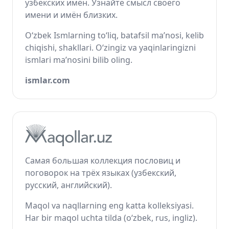
узбекских имён. Узнайте смысл своего
имени и имён близких.
O‘zbek Ismlarning to‘liq, batafsil ma’nosi, kelib
chiqishi, shakllari. O‘zingiz va yaqinlaringizni
ismlari ma’nosini bilib oling.
ismlar.com
Самая большая коллекция пословиц и
поговорок на трёх языках (узбекский,
русский, английский).
Maqol va naqllarning eng katta kolleksiyasi.
Har bir maqol uchta tilda (o‘zbek, rus, ingliz).