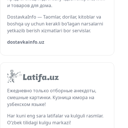
и товаров для дома.
DostavkaInfo — Taomlar, dorilar, kitoblar va
boshqa uy uchun kerakli bo‘lagan narsalarni
yetkazib berish xizmatlari bor servislar.
dostavkainfo.uz
Ежедневно только отборные анекдоты,
смешные картинки. Кузница юмора на
узбекском языке!
Har kuni eng sara latifalar va kulguli rasmlar.
O‘zbek tilidagi kulgu markazi!