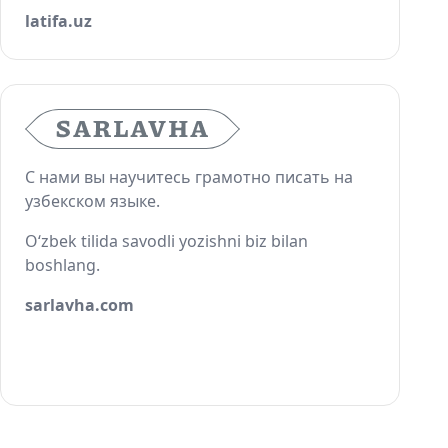
latifa.uz
С нами вы научитесь грамотно писать на
узбекском языке.
O‘zbek tilida savodli yozishni biz bilan
boshlang.
sarlavha.com