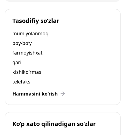
Tasodifiy so‘zlar
mumiyolanmoq
boy-bo‘y
farmoyishxat
qari
kishiko‘rmas
telefaks
Hammasini ko‘rish
Ko‘p xato qilinadigan so‘zlar