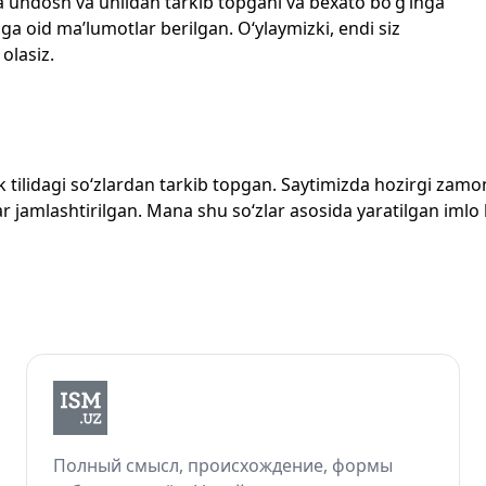
echta undosh va unlidan tarkib topgani va bexato bo‘g‘inga
ga oid ma’lumotlar berilgan. O‘ylaymizki, endi siz
 olasiz.
zbek tilidagi so‘zlardan tarkib topgan. Saytimizda hozirgi za
 jamlashtirilgan. Mana shu so‘zlar asosida yaratilgan imlo lug
Полный смысл, происхождение, формы