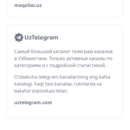
maqollar.uz
Самый большой каталог телеграм каналов
в Узбекистане. Только активные каналы по
категориям и с подробной статистикой.
O‘zbekcha telegram kanallarining eng katta
katalogi. Faqt faol kanallar, ruknlarda va
batafsil statistikasi bilan.
uztelegram.com