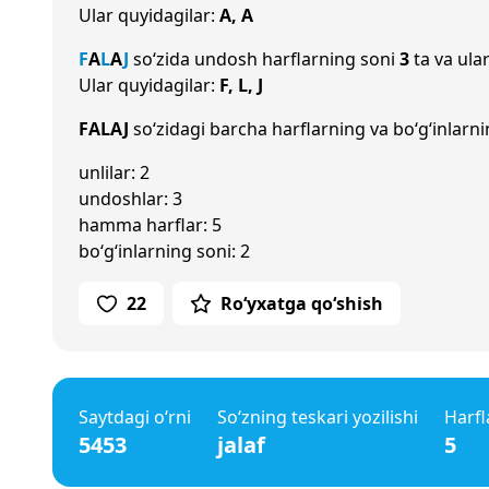
Ular quyidagilar:
A, A
F
A
L
A
J
so‘zida undosh harflarning soni
3
ta va ula
Ular quyidagilar:
F, L, J
FALAJ
so‘zidagi barcha harflarning va bo‘g‘inlarni
unlilar: 2
undoshlar: 3
hamma harflar: 5
bo‘g‘inlarning soni: 2
22
Ro‘yxatga qo‘shish
Saytdagi o‘rni
So‘zning teskari yozilishi
Harfl
5453
jalaf
5