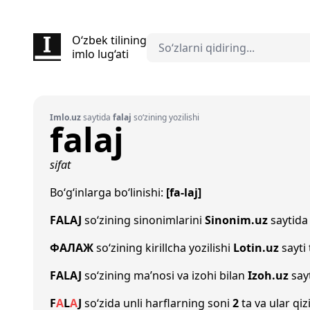
O‘zbek tilining
imlo lug‘ati
Imlo.uz
saytida
falaj
so‘zining yozilishi
falaj
sifat
Bo‘g‘inlarga bo‘linishi:
[fa-laj]
FALAJ
so‘zining sinonimlarini
Sinonim.uz
saytida 
ФАЛАЖ
so‘zining kirillcha yozilishi
Lotin.uz
sayti
FALAJ
so‘zining ma’nosi va izohi bilan
Izoh.uz
sayt
F
A
L
A
J
so‘zida unli harflarning soni
2
ta va ular qiz