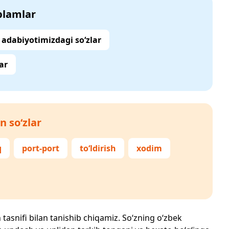
‘plamlar
adabiyotimizdagi so‘zlar
ar
n so‘zlar
q
port-port
to‘ldirish
xodim
h tasnifi bilan tanishib chiqamiz. So‘zning o‘zbek