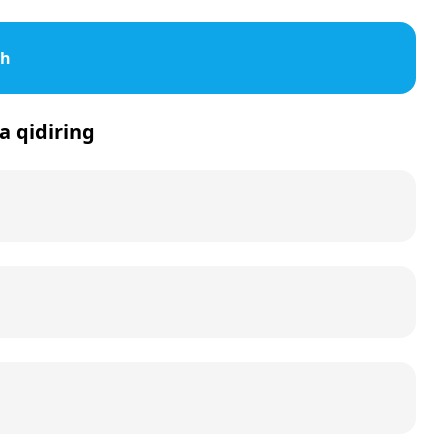
sh
da qidiring