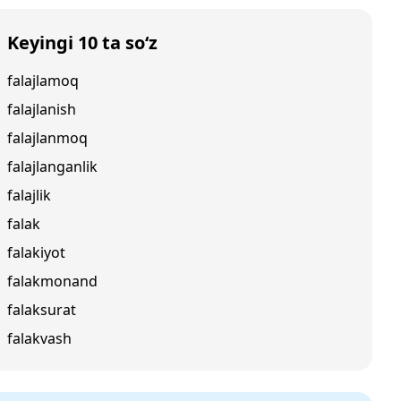
Keyingi 10 ta so‘z
falajlamoq
falajlanish
falajlanmoq
falajlanganlik
falajlik
falak
falakiyot
falakmonand
falaksurat
falakvash