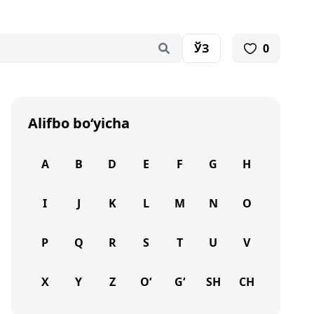
ЎЗ
0
Alifbo bo‘yicha
A
B
D
E
F
G
H
I
J
K
L
M
N
O
P
Q
R
S
T
U
V
X
Y
Z
O‘
G‘
SH
CH