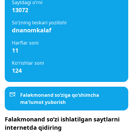
Saytdagi o‘rni
13072
So‘zning teskari yozilishi
dnanomkalaf
Harflar soni
11
Ko‘rishlar soni
124
Falakmonand so‘ziga qo‘shimcha
ma'lumot yuborish
Falakmonand so‘zi ishlatilgan saytlarni
internetda qidiring