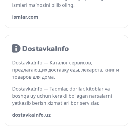
ismlari ma’nosini bilib oling.
ismlar.com
DostavkaInfo — Каталог сервисов,
предлагающих доставку еды, лекарств, книг и
товаров для дома.
DostavkaInfo — Taomlar, dorilar, kitoblar va
boshqa uy uchun kerakli bo‘lagan narsalarni
yetkazib berish xizmatlari bor servislar.
dostavkainfo.uz