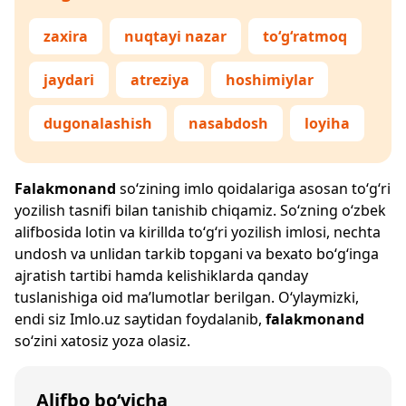
zaxira
nuqtayi nazar
to‘g‘ratmoq
jaydari
atreziya
hoshimiylar
dugonalashish
nasabdosh
loyiha
Falakmonand
so‘zining imlo qoidalariga asosan to‘g‘ri
yozilish tasnifi bilan tanishib chiqamiz. So‘zning o‘zbek
alifbosida lotin va kirillda to‘g‘ri yozilish imlosi, nechta
undosh va unlidan tarkib topgani va bexato bo‘g‘inga
ajratish tartibi hamda kelishiklarda qanday
tuslanishiga oid ma’lumotlar berilgan. O‘ylaymizki,
endi siz
Imlo.uz
saytidan foydalanib,
falakmonand
so‘zini xatosiz yoza olasiz.
Alifbo bo‘yicha