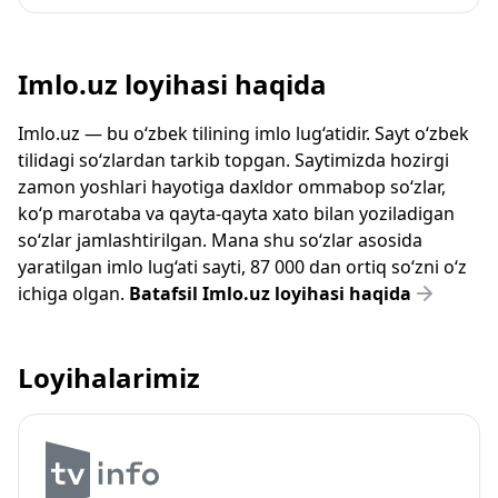
Imlo.uz loyihasi haqida
Imlo.uz — bu o‘zbek tilining imlo lug‘atidir. Sayt o‘zbek
tilidagi so‘zlardan tarkib topgan. Saytimizda hozirgi
zamon yoshlari hayotiga daxldor ommabop so‘zlar,
ko‘p marotaba va qayta-qayta xato bilan yoziladigan
so‘zlar jamlashtirilgan. Mana shu so‘zlar asosida
yaratilgan imlo lug‘ati sayti, 87 000 dan ortiq so‘zni o‘z
ichiga olgan.
Batafsil Imlo.uz loyihasi haqida
Loyihalarimiz