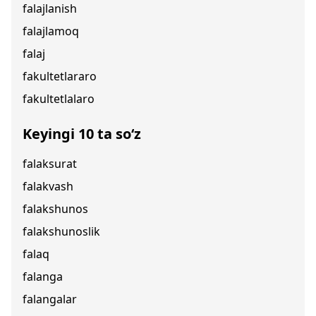
falajlanish
falajlamoq
falaj
fakultetlararo
fakultetlalaro
Keyingi 10 ta so‘z
falaksurat
falakvash
falakshunos
falakshunoslik
falaq
falanga
falangalar