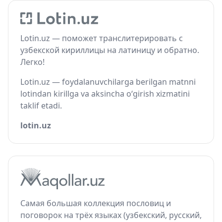
Lotin.uz — поможет транслитерировать с
узбекской кириллицы на латиницу и обратно.
Легко!
Lotin.uz — foydalanuvchilarga berilgan matnni
lotindan kirillga va aksincha o‘girish xizmatini
taklif etadi.
lotin.uz
Самая большая коллекция пословиц и
поговорок на трёх языках (узбекский, русский,