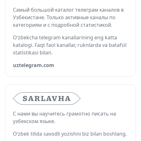
Самый большой каталог телеграм каналов в
Узбекистане. Только активные каналы по
категориям и с подробной статистикой.
O‘zbekcha telegram kanallarining eng katta
katalogi. Faqt faol kanallar, ruknlarda va batafsil
statistikasi bilan.
uztelegram.com
С нами вы научитесь грамотно писать на
узбекском языке.
O‘zbek tilida savodli yozishni biz bilan boshlang.