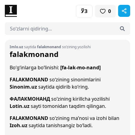
ЎЗ
0
Imlo.uz
saytida
falakmonand
so‘zining yozilishi
falakmonand
Bo‘g‘inlarga bo‘linishi:
[fa-lak-mo-nand]
FALAKMONAND
so‘zining sinonimlarini
Sinonim.uz
saytida qidirib ko‘ring.
ФАЛАКМОНАНД
so‘zining kirillcha yozilishi
Lotin.uz
sayti tomonidan taqdim qilingan.
FALAKMONAND
so‘zining ma’nosi va izohi bilan
Izoh.uz
saytida tanishsangiz bo‘ladi.