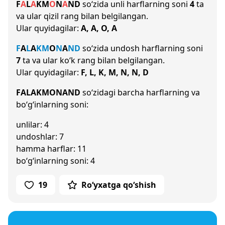
F
A
L
A
K
M
O
N
A
N
D
so‘zida unli harflarning soni
4
ta
va ular qizil rang bilan belgilangan.
Ular quyidagilar:
A, A, O, A
F
A
L
A
K
M
O
N
A
N
D
so‘zida undosh harflarning soni
7
ta va ular ko‘k rang bilan belgilangan.
Ular quyidagilar:
F, L, K, M, N, N, D
FALAKMONAND
so‘zidagi barcha harflarning va
bo‘g‘inlarning soni:
unlilar: 4
undoshlar: 7
hamma harflar: 11
bo‘g‘inlarning soni: 4
19
Ro‘yxatga qo‘shish