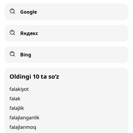
Google
Яндекс
Bing
Oldingi 10 ta so‘z
falakiyot
falak
falajlik
falajlanganlik
falajlanmoq