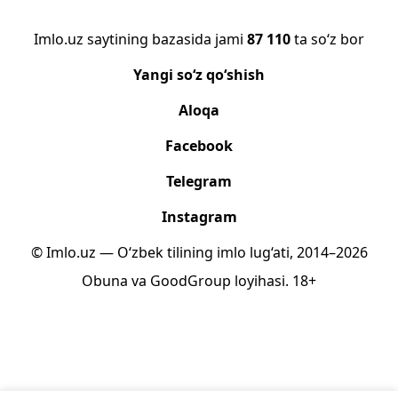
Imlo.uz saytining bazasida jami
87 110
ta so‘z bor
Yangi so‘z qo‘shish
Aloqa
Facebook
Telegram
Instagram
© Imlo.uz — O‘zbek tilining imlo lug‘ati, 2014–2026
Obuna
va
GoodGroup
loyihasi.
18+