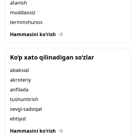
atanish
muddaosiz
terminshunos
Hammasini ko‘rish
Ko‘p xato qilinadigan so‘zlar
abaksial
akroteriy
anfilada
tushuntirish
sevgi-sadoqat
ehtiyot
Hammasini ko‘rish