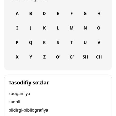
A
B
D
E
F
G
H
I
J
K
L
M
N
O
P
Q
R
S
T
U
V
X
Y
Z
O‘
G‘
SH
CH
Tasodifiy so‘zlar
zoogamiya
sadoli
bildirgi-bibliografiya