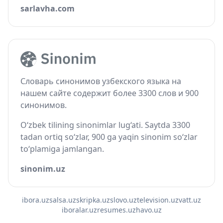
sarlavha.com
Словарь синонимов узбекского языка на
нашем сайте содержит более 3300 слов и 900
синонимов.
O‘zbek tilining sinonimlar lug‘ati. Saytda 3300
tadan ortiq so‘zlar, 900 ga yaqin sinonim so‘zlar
to‘plamiga jamlangan.
sinonim.uz
ibora.uz
salsa.uz
skripka.uz
slovo.uz
television.uz
vatt.uz
iboralar.uz
resumes.uz
havo.uz