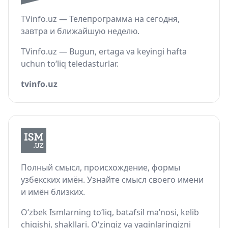
TVinfo.uz — Телепрограмма на сегодня,
завтра и ближайшую неделю.
TVinfo.uz — Bugun, ertaga va keyingi hafta
uchun to‘liq teledasturlar.
tvinfo.uz
Полный смысл, происхождение, формы
узбекских имён. Узнайте смысл своего имени
и имён близких.
O‘zbek Ismlarning to‘liq, batafsil ma’nosi, kelib
chiqishi, shakllari. O‘zingiz va yaqinlaringizni