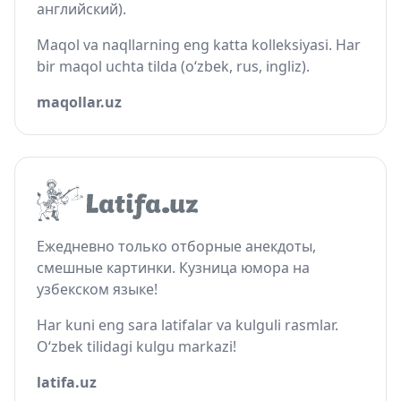
английский).
Maqol va naqllarning eng katta kolleksiyasi. Har
bir maqol uchta tilda (o‘zbek, rus, ingliz).
maqollar.uz
Ежедневно только отборные анекдоты,
смешные картинки. Кузница юмора на
узбекском языке!
Har kuni eng sara latifalar va kulguli rasmlar.
O‘zbek tilidagi kulgu markazi!
latifa.uz