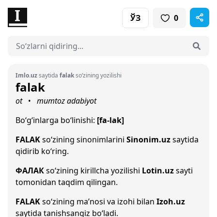
ЎЗ
0
Imlo.uz
saytida
falak
so‘zining yozilishi
falak
ot
mumtoz adabiyot
•
Bo‘g‘inlarga bo‘linishi:
[fa-lak]
FALAK
so‘zining sinonimlarini
Sinonim.uz
saytida
qidirib ko‘ring.
ФАЛАК
so‘zining kirillcha yozilishi
Lotin.uz
sayti
tomonidan taqdim qilingan.
FALAK
so‘zining ma’nosi va izohi bilan
Izoh.uz
saytida tanishsangiz bo‘ladi.