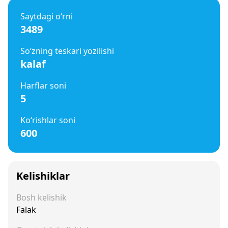
Saytdagi o‘rni
3489
So‘zning teskari yozilishi
kalaf
Harflar soni
5
Ko‘rishlar soni
600
Kelishiklar
Bosh kelishik
Falak