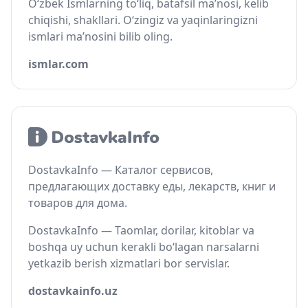
O‘zbek Ismlarning to‘liq, batafsil ma’nosi, kelib
chiqishi, shakllari. O‘zingiz va yaqinlaringizni
ismlari ma’nosini bilib oling.
ismlar.com
DostavkaInfo — Каталог сервисов,
предлагающих доставку еды, лекарств, книг и
товаров для дома.
DostavkaInfo — Taomlar, dorilar, kitoblar va
boshqa uy uchun kerakli bo‘lagan narsalarni
yetkazib berish xizmatlari bor servislar.
dostavkainfo.uz