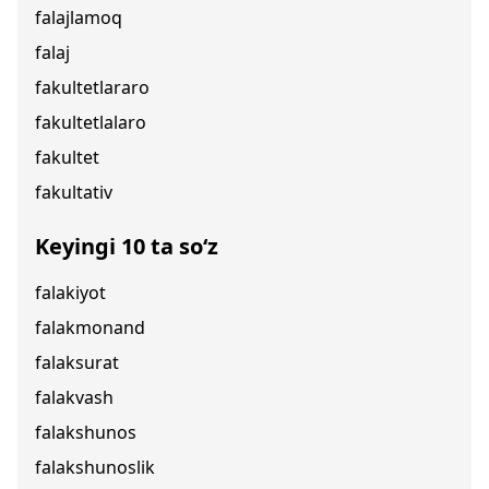
falajlamoq
falaj
fakultetlararo
fakultetlalaro
fakultet
fakultativ
Keyingi 10 ta so‘z
falakiyot
falakmonand
falaksurat
falakvash
falakshunos
falakshunoslik