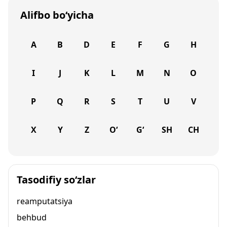
Alifbo bo‘yicha
A
B
D
E
F
G
H
I
J
K
L
M
N
O
P
Q
R
S
T
U
V
X
Y
Z
O‘
G‘
SH
CH
Tasodifiy so‘zlar
reamputatsiya
behbud