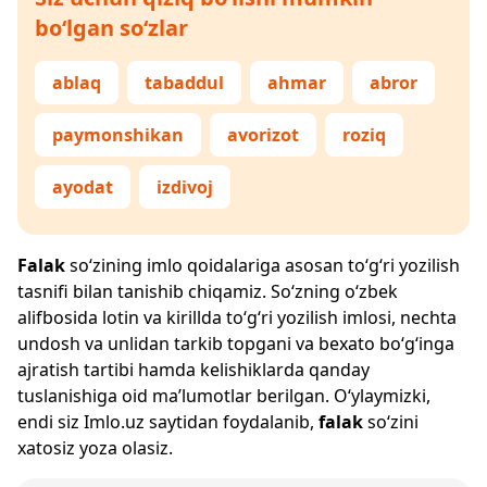
bo‘lgan so‘zlar
ablaq
tabaddul
ahmar
abror
paymonshikan
avorizot
roziq
ayodat
izdivoj
Falak
so‘zining imlo qoidalariga asosan to‘g‘ri yozilish
tasnifi bilan tanishib chiqamiz. So‘zning o‘zbek
alifbosida lotin va kirillda to‘g‘ri yozilish imlosi, nechta
undosh va unlidan tarkib topgani va bexato bo‘g‘inga
ajratish tartibi hamda kelishiklarda qanday
tuslanishiga oid ma’lumotlar berilgan. O‘ylaymizki,
endi siz
Imlo.uz
saytidan foydalanib,
falak
so‘zini
xatosiz yoza olasiz.