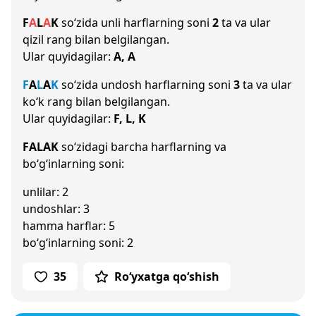
F
A
L
A
K
so‘zida unli harflarning soni
2
ta va ular
qizil rang bilan belgilangan.
Ular quyidagilar:
A, A
F
A
L
A
K
so‘zida undosh harflarning soni
3
ta va ular
ko‘k rang bilan belgilangan.
Ular quyidagilar:
F, L, K
FALAK
so‘zidagi barcha harflarning va
bo‘g‘inlarning soni:
unlilar: 2
undoshlar: 3
hamma harflar: 5
bo‘g‘inlarning soni: 2
35
Ro‘yxatga qo‘shish