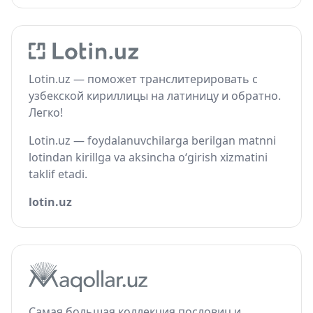
Lotin.uz — поможет транслитерировать с
узбекской кириллицы на латиницу и обратно.
Легко!
Lotin.uz — foydalanuvchilarga berilgan matnni
lotindan kirillga va aksincha o‘girish xizmatini
taklif etadi.
lotin.uz
Самая большая коллекция пословиц и