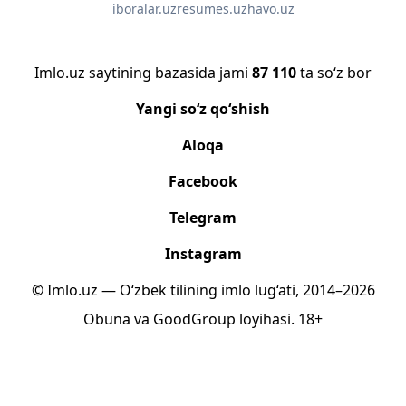
iboralar.uz
resumes.uz
havo.uz
Imlo.uz saytining bazasida jami
87 110
ta so‘z bor
Yangi so‘z qo‘shish
Aloqa
Facebook
Telegram
Instagram
© Imlo.uz — O‘zbek tilining imlo lug‘ati, 2014–2026
Obuna
va
GoodGroup
loyihasi.
18+