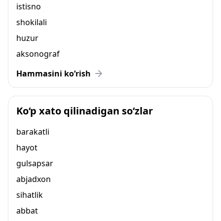
istisno
shokilali
huzur
aksonograf
Hammasini ko‘rish
Ko‘p xato qilinadigan so‘zlar
barakatli
hayot
gulsapsar
abjadxon
sihatlik
abbat