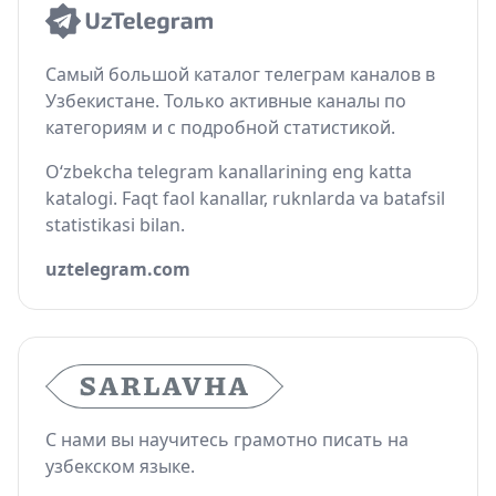
Самый большой каталог телеграм каналов в
Узбекистане. Только активные каналы по
категориям и с подробной статистикой.
O‘zbekcha telegram kanallarining eng katta
katalogi. Faqt faol kanallar, ruknlarda va batafsil
statistikasi bilan.
uztelegram.com
С нами вы научитесь грамотно писать на
узбекском языке.