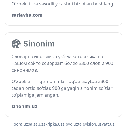
O‘zbek tilida savodli yozishni biz bilan boshlang.
sarlavha.com
Словарь синонимов узбекского языка на
нашем сайте содержит более 3300 слов и 900
синонимов.
O‘zbek tilining sinonimlar lug‘ati. Saytda 3300
tadan ortiq so‘zlar, 900 ga yaqin sinonim so‘zlar
to‘plamiga jamlangan.
sinonim.uz
ibora.uz
salsa.uz
skripka.uz
slovo.uz
television.uz
vatt.uz