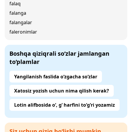
falaq
falanga
falangalar
faleronimlar
Boshqa qiziqrali so‘zlar jamlangan
to‘plamlar
Yangilanish faslida o‘zgacha so‘zlar
Xatosiz yozish uchun nima qilish kerak?
Lotin alifbosida o‘, g‘ harfini to‘g‘ri yozamiz
Siz uchun qiziq bo‘lishi mumkin