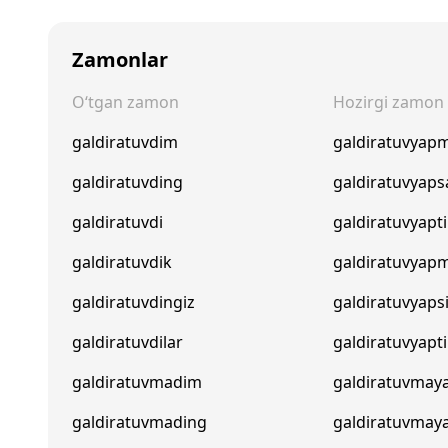
Zamonlar
O‘tgan zamon
Hozirgi zamon
galdiratuvdim
galdiratuvyap
galdiratuvding
galdiratuvyaps
galdiratuvdi
galdiratuvyapti
galdiratuvdik
galdiratuvyapm
galdiratuvdingiz
galdiratuvyaps
galdiratuvdilar
galdiratuvyapti
galdiratuvmadim
galdiratuvma
galdiratuvmading
galdiratuvmay