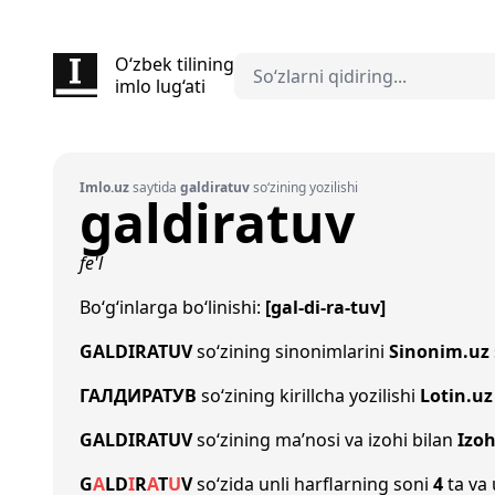
O‘zbek tilining
imlo lug‘ati
Imlo.uz
saytida
galdiratuv
so‘zining yozilishi
galdiratuv
fe'l
Bo‘g‘inlarga bo‘linishi:
[gal-di-ra-tuv]
GALDIRATUV
so‘zining sinonimlarini
Sinonim.uz
ГАЛДИРАТУВ
so‘zining kirillcha yozilishi
Lotin.uz
GALDIRATUV
so‘zining ma’nosi va izohi bilan
Izoh
G
A
L
D
I
R
A
T
U
V
so‘zida unli harflarning soni
4
ta va 