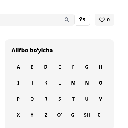
ЎЗ
0
Alifbo bo‘yicha
A
B
D
E
F
G
H
I
J
K
L
M
N
O
P
Q
R
S
T
U
V
X
Y
Z
O‘
G‘
SH
CH