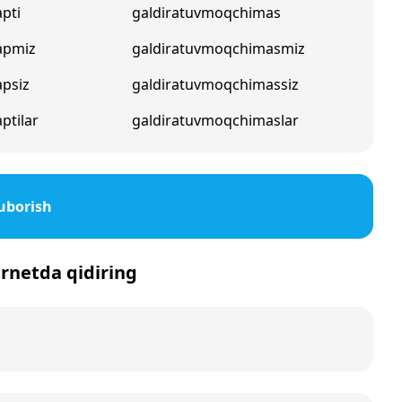
pti
galdiratuvmoqchimas
apmiz
galdiratuvmoqchimasmiz
apsiz
galdiratuvmoqchimassiz
ptilar
galdiratuvmoqchimaslar
uborish
ternetda qidiring