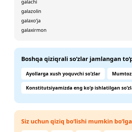
galachi
galazolin
galaxo‘ja
galaxirmon
Boshqa qiziqrali so‘zlar jamlangan to
Ayollarga xush yoquvchi so‘zlar
Mumtoz 
Konstitutsiyamizda eng ko‘p ishlatilgan so‘zl
Siz uchun qiziq bo‘lishi mumkin bo‘lga