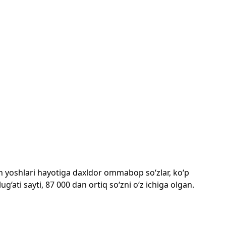
mon yoshlari hayotiga daxldor ommabop so‘zlar, ko‘p
‘ati sayti, 87 000 dan ortiq so‘zni o‘z ichiga olgan.