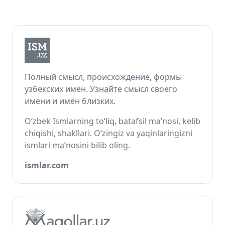
Полный смысл, происхождение, формы
узбекских имён. Узнайте смысл своего
имени и имён близких.
O‘zbek Ismlarning to‘liq, batafsil ma’nosi, kelib
chiqishi, shakllari. O‘zingiz va yaqinlaringizni
ismlari ma’nosini bilib oling.
ismlar.com