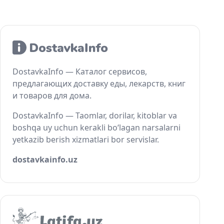
DostavkaInfo — Каталог сервисов,
предлагающих доставку еды, лекарств, книг
и товаров для дома.
DostavkaInfo — Taomlar, dorilar, kitoblar va
boshqa uy uchun kerakli bo‘lagan narsalarni
yetkazib berish xizmatlari bor servislar.
dostavkainfo.uz