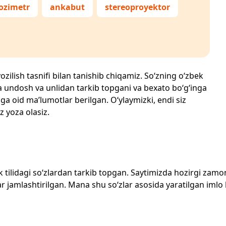
zimetr
ankabut
stereoproyektor
ozilish tasnifi bilan tanishib chiqamiz. So‘zning o‘zbek
echta undosh va unlidan tarkib topgani va bexato bo‘g‘inga
ga oid ma’lumotlar berilgan. O‘ylaymizki, endi siz
z yoza olasiz.
zbek tilidagi so‘zlardan tarkib topgan. Saytimizda hozirgi za
 jamlashtirilgan. Mana shu so‘zlar asosida yaratilgan imlo lug