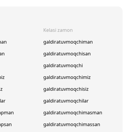
Kelasi zamon
man
galdiratuvmoqchiman
an
galdiratuvmoqchisan
galdiratuvmoqchi
iz
galdiratuvmoqchimiz
iz
galdiratuvmoqchisiz
lar
galdiratuvmoqchilar
yapman
galdiratuvmoqchimasman
apsan
galdiratuvmoqchimassan