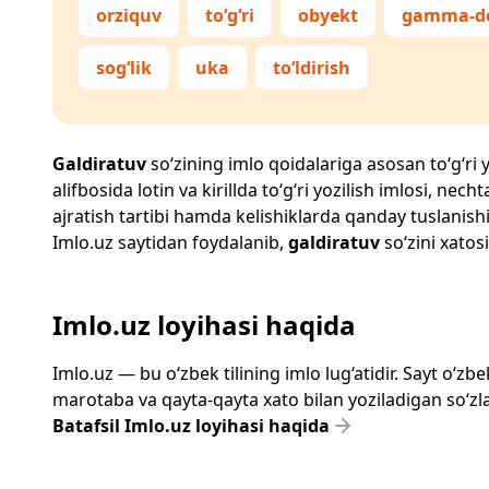
orziquv
to‘g‘ri
obyekt
gamma-do
sog‘lik
uka
to‘ldirish
Galdiratuv
so‘zining imlo qoidalariga asosan to‘g‘ri y
alifbosida lotin va kirillda to‘g‘ri yozilish imlosi, n
ajratish tartibi hamda kelishiklarda qanday tuslanishi
Imlo.uz
saytidan foydalanib,
galdiratuv
so‘zini xatosi
Imlo.uz loyihasi haqida
Imlo.uz — bu o‘zbek tilining imlo lug‘atidir. Sayt o‘
marotaba va qayta-qayta xato bilan yoziladigan so‘zlar
Batafsil Imlo.uz loyihasi haqida