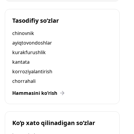
Tasodifiy so‘zlar
chinovnik
ayiqtovondoshlar
kurakfurushlik
kantata
korroziyalantirish
chorrahali
Hammasini ko‘rish
Ko‘p xato qilinadigan so‘zlar