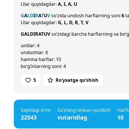
Ular quyidagilar:
A, I, A, U
G
A
L
D
I
R
A
T
U
V
so‘zida undosh harflarning soni
6
ta
Ular quyidagilar:
G, L, D, R, T, V
GALDIRATUV
so‘zidagi barcha harflarning va bo‘g
unlilar: 4
undoshlar: 6
hamma harflar: 10
bo‘g‘inlarning soni: 4
5
Ro‘yxatga qo‘shish
Saytdagi o‘rni
So‘zning teskari yozilishi
Harfl
22543
vutaridlag
10