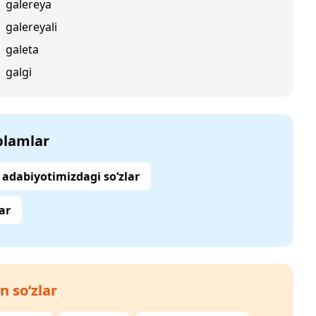
galereya
galereyali
galeta
galgi
‘plamlar
adabiyotimizdagi so‘zlar
ar
n so‘zlar