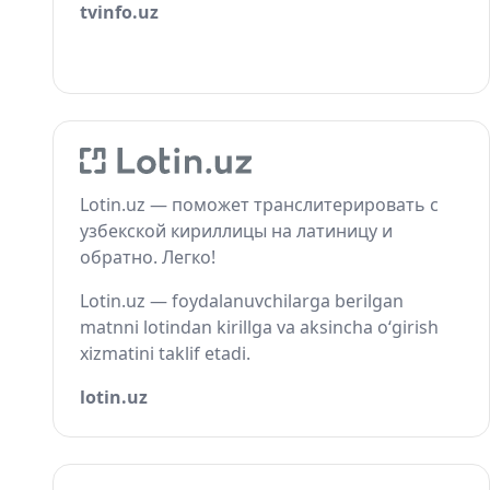
tvinfo.uz
Lotin.uz — поможет транслитерировать с
узбекской кириллицы на латиницу и
обратно. Легко!
Lotin.uz — foydalanuvchilarga berilgan
matnni lotindan kirillga va aksincha o‘girish
xizmatini taklif etadi.
lotin.uz