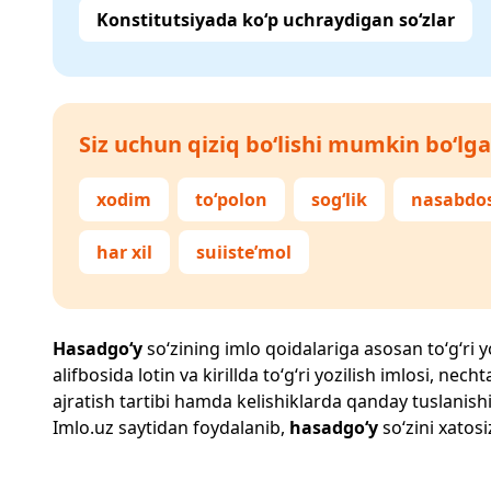
Konstitutsiyada ko‘p uchraydigan so‘zlar
Siz uchun qiziq bo‘lishi mumkin bo‘lga
xodim
to‘polon
sog‘lik
nasabdo
har xil
suiiste’mol
Hasadgo‘y
so‘zining imlo qoidalariga asosan to‘g‘ri y
alifbosida lotin va kirillda to‘g‘ri yozilish imlosi, n
ajratish tartibi hamda kelishiklarda qanday tuslanishi
Imlo.uz
saytidan foydalanib,
hasadgo‘y
so‘zini xatosi