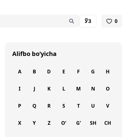
ЎЗ
0
Alifbo bo‘yicha
A
B
D
E
F
G
H
I
J
K
L
M
N
O
P
Q
R
S
T
U
V
X
Y
Z
O‘
G‘
SH
CH