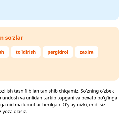
n so‘zlar
sh
to‘ldirish
pergidrol
zaxira
ozilish tasnifi bilan tanishib chiqamiz. So‘zning o‘zbek
echta undosh va unlidan tarkib topgani va bexato bo‘g‘inga
ga oid ma’lumotlar berilgan. O‘ylaymizki, endi siz
z yoza olasiz.