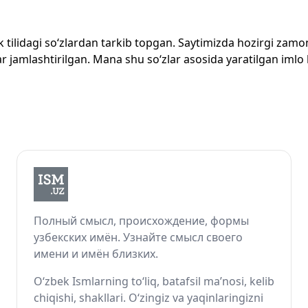
zbek tilidagi so‘zlardan tarkib topgan. Saytimizda hozirgi za
 jamlashtirilgan. Mana shu so‘zlar asosida yaratilgan imlo lug
Полный смысл, происхождение, формы
узбекских имён. Узнайте смысл своего
имени и имён близких.
O‘zbek Ismlarning to‘liq, batafsil ma’nosi, kelib
chiqishi, shakllari. O‘zingiz va yaqinlaringizni