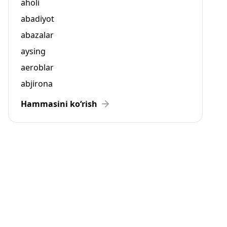
aholi
abadiyot
abazalar
aysing
aeroblar
abjirona
Hammasini ko‘rish