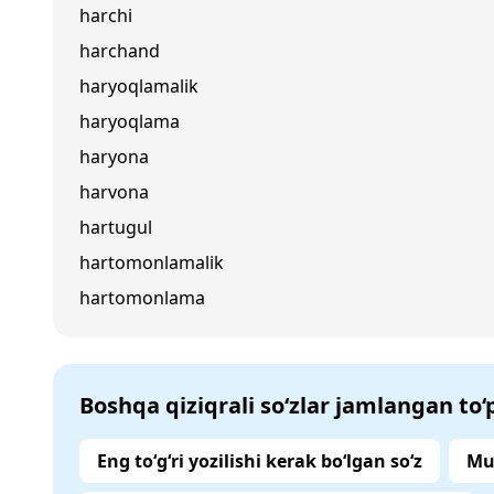
harchi
harchand
haryoqlamalik
haryoqlama
haryona
harvona
hartugul
hartomonlamalik
hartomonlama
Boshqa qiziqrali so‘zlar jamlangan to
Eng to‘g‘ri yozilishi kerak bo‘lgan so‘z
Mu