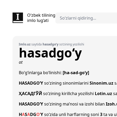
O‘zbek tilining
imlo lug‘ati
Imlo.uz
saytida
hasadgo‘y
so‘zining yozilishi
hasadgo‘y
ot
Bo‘g‘inlarga bo‘linishi:
[ha-sad-go‘y]
HASADGO‘Y
so‘zining sinonimlarini
Sinonim.uz
s
ҲАСАДГЎЙ
so‘zining kirillcha yozilishi
Lotin.uz
sa
HASADGO‘Y
so‘zining ma’nosi va izohi bilan
Izoh.
H
A
S
A
D
G
O‘
Y
so‘zida unli harflarning soni
3
ta va u