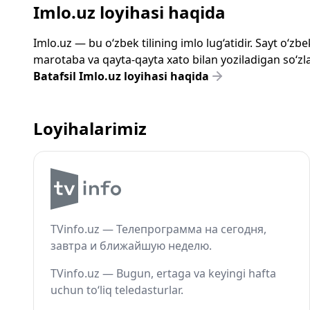
Imlo.uz loyihasi haqida
Imlo.uz — bu o‘zbek tilining imlo lug‘atidir. Sayt o‘
marotaba va qayta-qayta xato bilan yoziladigan so‘zlar
Batafsil Imlo.uz loyihasi haqida
Loyihalarimiz
TVinfo.uz — Телепрограмма на сегодня,
завтра и ближайшую неделю.
TVinfo.uz — Bugun, ertaga va keyingi hafta
uchun to‘liq teledasturlar.