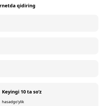
ernetda qidiring
Keyingi 10 ta so‘z
hasadgo‘ylik