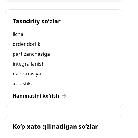
Tasodifiy so‘zlar
ilcha
ordendorlik
partizanchasiga
integrallanish
naqd-nasiya
ablastika
Hammasini ko‘rish
Ko‘p xato qilinadigan so‘zlar