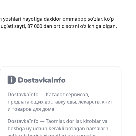
mon yoshlari hayotiga daxldor ommabop so‘zlar, ko‘p
‘ati sayti, 87 000 dan ortiq so‘zni o‘z ichiga olgan.
DostavkaInfo — Каталог сервисов,
предлагающих доставку еды, лекарств, книг
и товаров для дома.
DostavkaInfo — Taomlar, dorilar, kitoblar va
boshqa uy uchun kerakli bo‘lagan narsalarni
yetkazib berish xizmatlari bor servislar.