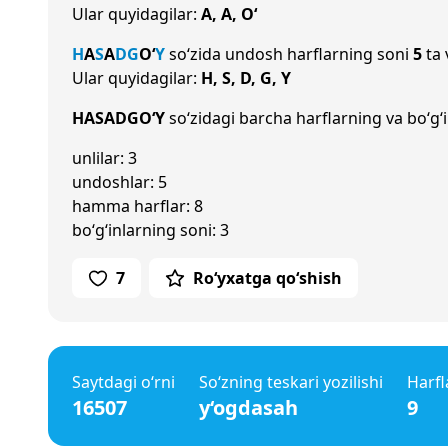
Ular quyidagilar:
A, A, O‘
H
A
S
A
D
G
O‘
Y
so‘zida undosh harflarning soni
5
ta 
Ular quyidagilar:
H, S, D, G, Y
HASADGO‘Y
so‘zidagi barcha harflarning va bo‘g‘i
unlilar: 3
undoshlar: 5
hamma harflar: 8
bo‘g‘inlarning soni: 3
7
Ro‘yxatga qo‘shish
Saytdagi o‘rni
So‘zning teskari yozilishi
Harfl
16507
y‘ogdasah
9