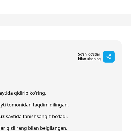
So‘zni do‘stlar
bilan ulashing
aytida qidirib ko‘ring.
yti tomonidan taqdim qilingan.
uz
saytida tanishsangiz bo‘ladi.
lar qizil rang bilan belgilangan.