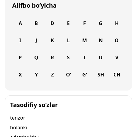
Alifbo bo‘yicha
A
B
D
E
F
G
H
I
J
K
L
M
N
O
P
Q
R
S
T
U
V
X
Y
Z
O‘
G‘
SH
CH
Tasodifiy so‘zlar
tenzor
holanki