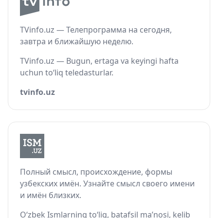
TVinfo.uz — Телепрограмма на сегодня,
завтра и ближайшую неделю.
TVinfo.uz — Bugun, ertaga va keyingi hafta
uchun to‘liq teledasturlar.
tvinfo.uz
Полный смысл, происхождение, формы
узбекских имён. Узнайте смысл своего имени
и имён близких.
O‘zbek Ismlarning to‘liq, batafsil ma’nosi, kelib