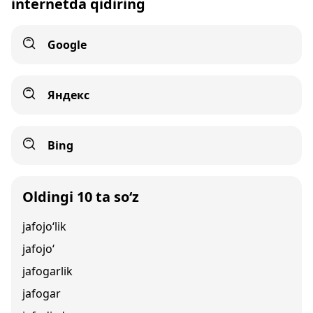
internetda qidiring
Google
Яндекс
Bing
Oldingi 10 ta so‘z
jafojo‘lik
jafojo‘
jafogarlik
jafogar