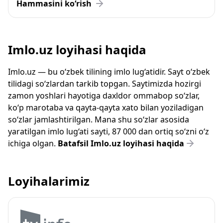
Hammasini ko‘rish
Imlo.uz loyihasi haqida
Imlo.uz — bu o‘zbek tilining imlo lug‘atidir. Sayt o‘zbek
tilidagi so‘zlardan tarkib topgan. Saytimizda hozirgi
zamon yoshlari hayotiga daxldor ommabop so‘zlar,
ko‘p marotaba va qayta-qayta xato bilan yoziladigan
so‘zlar jamlashtirilgan. Mana shu so‘zlar asosida
yaratilgan imlo lug‘ati sayti, 87 000 dan ortiq so‘zni o‘z
ichiga olgan.
Batafsil Imlo.uz loyihasi haqida
Loyihalarimiz