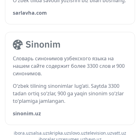
O‘zbek tilida savodli yozishni biz bilan boshlang.
sarlavha.com
Словарь синонимов узбекского языка на
нашем сайте содержит более 3300 слов и 900
синонимов.
O‘zbek tilining sinonimlar lug‘ati. Saytda 3300
tadan ortiq so‘zlar, 900 ga yaqin sinonim so‘zlar
to‘plamiga jamlangan.
sinonim.uz
ibora.uz
salsa.uz
skripka.uz
slovo.uz
television.uz
vatt.uz
iboralar.uz
resumes.uz
havo.uz