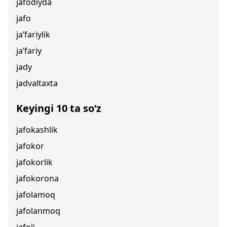
jafodiyda
jafo
ja’fariylik
ja’fariy
jady
jadvaltaxta
Keyingi 10 ta so‘z
jafokashlik
jafokor
jafokorlik
jafokorona
jafolamoq
jafolanmoq