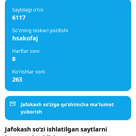
Saytdagi o‘rni
6117
So‘zning teskari yozilishi
hsakofaj
Harflar soni
8
Ko‘rishlar soni
263
Jafokash so‘ziga qo‘shimcha ma'lumot
yuborish
Jafokash so‘zi ishlatilgan saytlarni