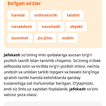
bo‘lgan so‘zlar
hamda
ordinatorlik
talafot
nasabdosh
navshadil
obyekt
xusumat
jiu-jitsu
xodim
Jafokash
so‘zining imlo qoidalariga asosan to‘g‘ri
yozilish tasnifi bilan tanishib chiqamiz. So‘zning o‘zbek
alifbosida lotin va kirillda to‘g‘ri yozilish imlosi, nechta
undosh va unlidan tarkib topgani va bexato bo‘g‘inga
ajratish tartibi hamda kelishiklarda qanday
tuslanishiga oid ma’lumotlar berilgan. O‘ylaymizki,
endi siz
Imlo.uz
saytidan foydalanib,
jafokash
so‘zini
xatosiz yoza olasiz.