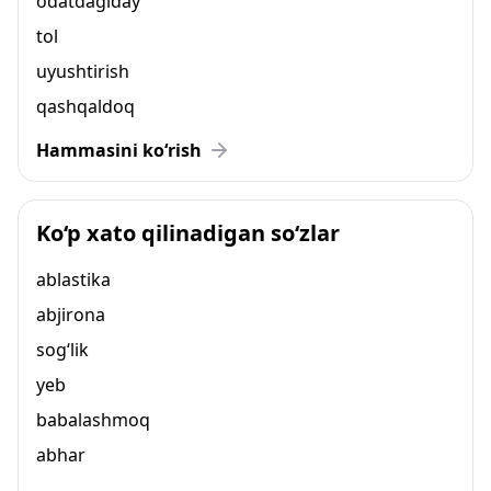
odatdagiday
tol
uyushtirish
qashqaldoq
Hammasini ko‘rish
Ko‘p xato qilinadigan so‘zlar
ablastika
abjirona
sog‘lik
yeb
babalashmoq
abhar