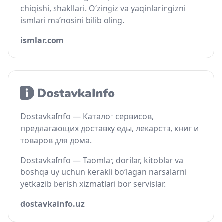
chiqishi, shakllari. O‘zingiz va yaqinlaringizni
ismlari ma’nosini bilib oling.
ismlar.com
DostavkaInfo — Каталог сервисов,
предлагающих доставку еды, лекарств, книг и
товаров для дома.
DostavkaInfo — Taomlar, dorilar, kitoblar va
boshqa uy uchun kerakli bo‘lagan narsalarni
yetkazib berish xizmatlari bor servislar.
dostavkainfo.uz