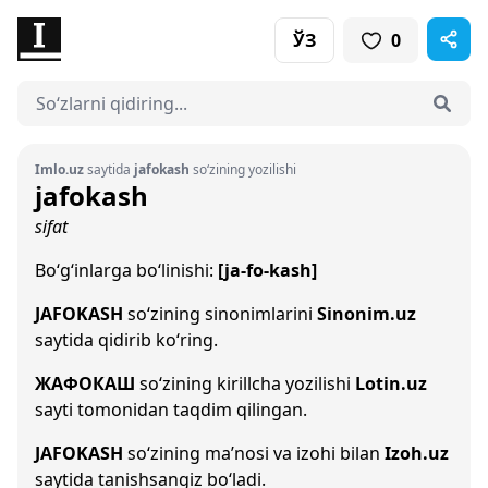
ЎЗ
0
Imlo.uz
saytida
jafokash
so‘zining yozilishi
jafokash
sifat
Bo‘g‘inlarga bo‘linishi:
[ja-fo-kash]
JAFOKASH
so‘zining sinonimlarini
Sinonim.uz
saytida qidirib ko‘ring.
ЖАФОКАШ
so‘zining kirillcha yozilishi
Lotin.uz
sayti tomonidan taqdim qilingan.
JAFOKASH
so‘zining ma’nosi va izohi bilan
Izoh.uz
saytida tanishsangiz bo‘ladi.