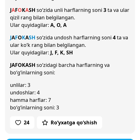
J
A
F
O
K
A
SH
so‘zida unli harflarning soni
3
ta va ular
qizil rang bilan belgilangan.
Ular quyidagilar:
A, O, A
J
A
F
O
K
A
SH
so‘zida undosh harflarning soni
4
ta va
ular ko‘k rang bilan belgilangan.
Ular quyidagilar:
J, F, K, SH
JAFOKASH
so‘zidagi barcha harflarning va
bo‘g‘inlarning soni:
unlilar: 3
undoshlar: 4
hamma harflar: 7
bo‘g‘inlarning soni: 3
24
Ro‘yxatga qo‘shish