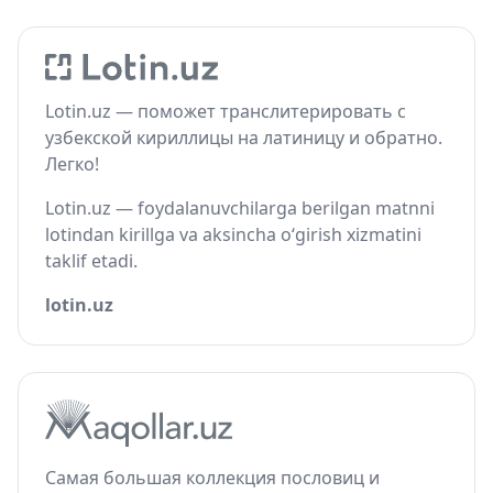
Lotin.uz — поможет транслитерировать с
узбекской кириллицы на латиницу и обратно.
Легко!
Lotin.uz — foydalanuvchilarga berilgan matnni
lotindan kirillga va aksincha o‘girish xizmatini
taklif etadi.
lotin.uz
Самая большая коллекция пословиц и