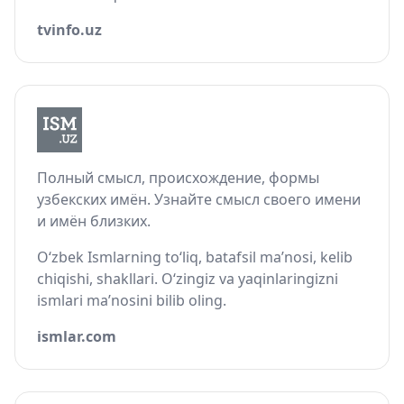
tvinfo.uz
Полный смысл, происхождение, формы
узбекских имён. Узнайте смысл своего имени
и имён близких.
O‘zbek Ismlarning to‘liq, batafsil ma’nosi, kelib
chiqishi, shakllari. O‘zingiz va yaqinlaringizni
ismlari ma’nosini bilib oling.
ismlar.com