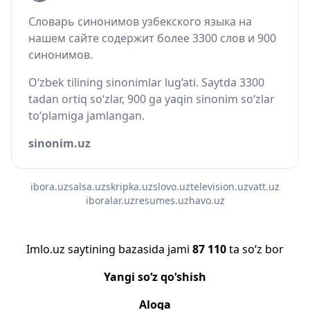
Словарь синонимов узбекского языка на
нашем сайте содержит более 3300 слов и 900
синонимов.
O‘zbek tilining sinonimlar lug‘ati. Saytda 3300
tadan ortiq so‘zlar, 900 ga yaqin sinonim so‘zlar
to‘plamiga jamlangan.
sinonim.uz
ibora.uz
salsa.uz
skripka.uz
slovo.uz
television.uz
vatt.uz
iboralar.uz
resumes.uz
havo.uz
Imlo.uz saytining bazasida jami
87 110
ta so‘z bor
Yangi so‘z qo‘shish
Aloqa