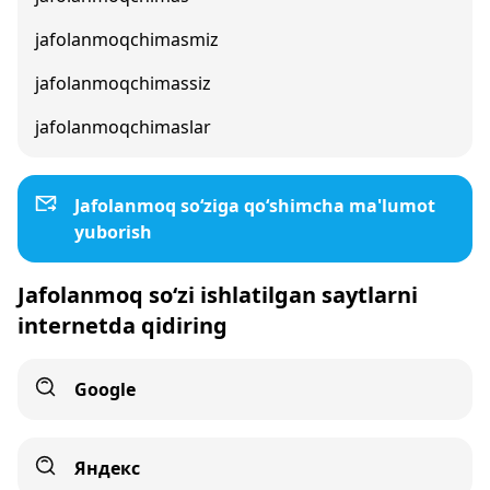
jafolanmoqchimasmiz
jafolanmoqchimassiz
jafolanmoqchimaslar
Jafolanmoq so‘ziga qo‘shimcha ma'lumot
yuborish
Jafolanmoq so‘zi ishlatilgan saytlarni
internetda qidiring
Google
Яндекс