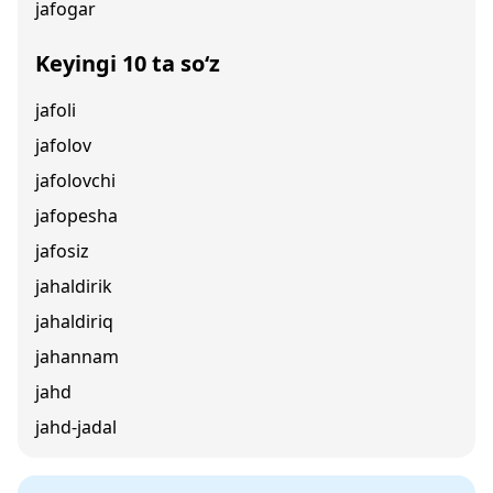
jafogar
Keyingi 10 ta so‘z
jafoli
jafolov
jafolovchi
jafopesha
jafosiz
jahaldirik
jahaldiriq
jahannam
jahd
jahd-jadal