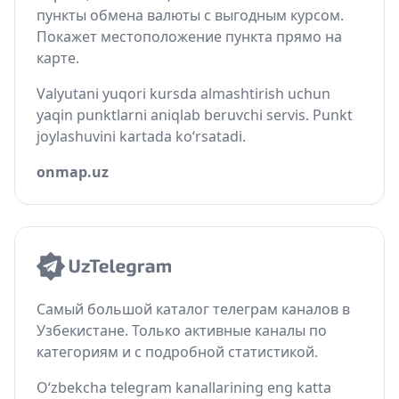
пункты обмена валюты с выгодным курсом.
Покажет местоположение пункта прямо на
карте.
Valyutani yuqori kursda almashtirish uchun
yaqin punktlarni aniqlab beruvchi servis. Punkt
joylashuvini kartada ko‘rsatadi.
onmap.uz
Самый большой каталог телеграм каналов в
Узбекистане. Только активные каналы по
категориям и с подробной статистикой.
O‘zbekcha telegram kanallarining eng katta