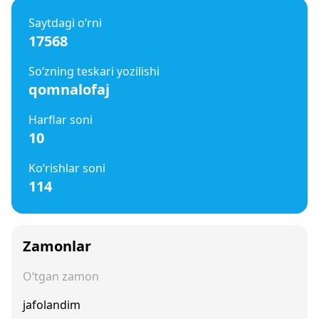
Saytdagi o‘rni
17568
So‘zning teskari yozilishi
qomnalofaj
Harflar soni
10
Ko‘rishlar soni
114
Zamonlar
O‘tgan zamon
jafolandim