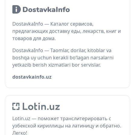
DostavkaInfo — Каталог сервисов,
предлагающих доставку еды, лекарств, книг и
товаров для дома.
DostavkaInfo — Taomlar, dorilar, kitoblar va
boshqa uy uchun kerakli bo‘lagan narsalarni
yetkazib berish xizmatlari bor servislar.
dostavkainfo.uz
Lotin.uz — поможет транслитерировать с
узбекской кириллицы на латиницу и обратно.
Легко!