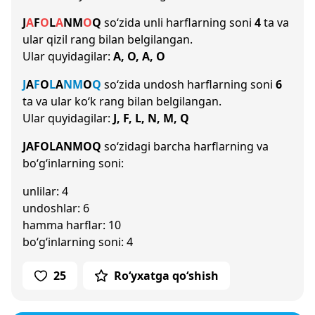
J
A
F
O
L
A
N
M
O
Q
so‘zida unli harflarning soni
4
ta va
ular qizil rang bilan belgilangan.
Ular quyidagilar:
A, O, A, O
J
A
F
O
L
A
N
M
O
Q
so‘zida undosh harflarning soni
6
ta va ular ko‘k rang bilan belgilangan.
Ular quyidagilar:
J, F, L, N, M, Q
JAFOLANMOQ
so‘zidagi barcha harflarning va
bo‘g‘inlarning soni:
unlilar: 4
undoshlar: 6
hamma harflar: 10
bo‘g‘inlarning soni: 4
25
Ro‘yxatga qo‘shish