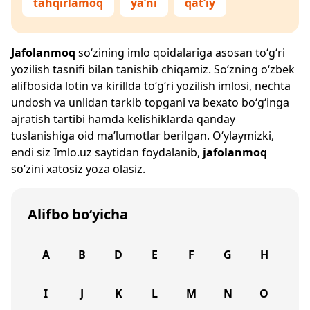
tahqirlamoq
ya’ni
qat’iy
Jafolanmoq
so‘zining imlo qoidalariga asosan to‘g‘ri
yozilish tasnifi bilan tanishib chiqamiz. So‘zning o‘zbek
alifbosida lotin va kirillda to‘g‘ri yozilish imlosi, nechta
undosh va unlidan tarkib topgani va bexato bo‘g‘inga
ajratish tartibi hamda kelishiklarda qanday
tuslanishiga oid ma’lumotlar berilgan. O‘ylaymizki,
endi siz
Imlo.uz
saytidan foydalanib,
jafolanmoq
so‘zini xatosiz yoza olasiz.
Alifbo bo‘yicha
A
B
D
E
F
G
H
I
J
K
L
M
N
O