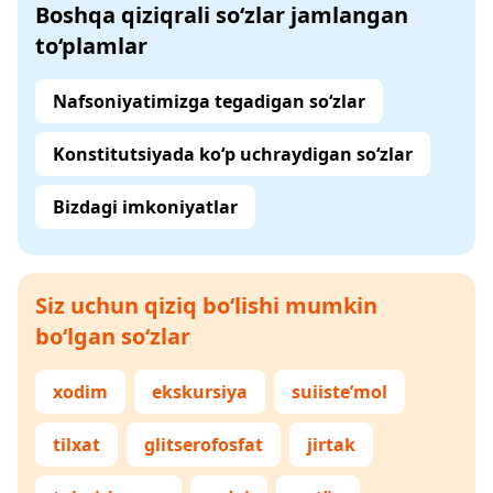
Boshqa qiziqrali so‘zlar jamlangan
to‘plamlar
Nafsoniyatimizga tegadigan so‘zlar
Konstitutsiyada ko‘p uchraydigan so‘zlar
Bizdagi imkoniyatlar
Siz uchun qiziq bo‘lishi mumkin
bo‘lgan so‘zlar
xodim
ekskursiya
suiiste’mol
tilxat
glitserofosfat
jirtak