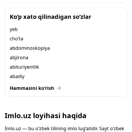
Ko‘p xato qilinadigan so‘zlar
yeb
cho‘ta
abdominoskopiya
abjirona
abituriyentlik
abadiy
Hammasini ko‘rish
Imlo.uz loyihasi haqida
Imlo.uz — bu o‘zbek tilining imlo lug‘atidir. Sayt o‘zbek