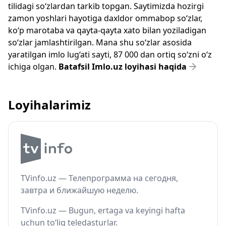
tilidagi so‘zlardan tarkib topgan. Saytimizda hozirgi
zamon yoshlari hayotiga daxldor ommabop so‘zlar,
ko‘p marotaba va qayta-qayta xato bilan yoziladigan
so‘zlar jamlashtirilgan. Mana shu so‘zlar asosida
yaratilgan imlo lug‘ati sayti, 87 000 dan ortiq so‘zni o‘z
ichiga olgan.
Batafsil Imlo.uz loyihasi haqida
Loyihalarimiz
TVinfo.uz — Телепрограмма на сегодня,
завтра и ближайшую неделю.
TVinfo.uz — Bugun, ertaga va keyingi hafta
uchun to‘liq teledasturlar.