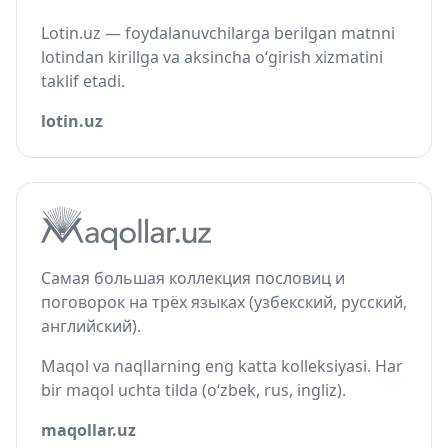
Lotin.uz — foydalanuvchilarga berilgan matnni
lotindan kirillga va aksincha o‘girish xizmatini
taklif etadi.
lotin.uz
Самая большая коллекция пословиц и
поговорок на трёх языках (узбекский, русский,
английский).
Maqol va naqllarning eng katta kolleksiyasi. Har
bir maqol uchta tilda (o‘zbek, rus, ingliz).
maqollar.uz