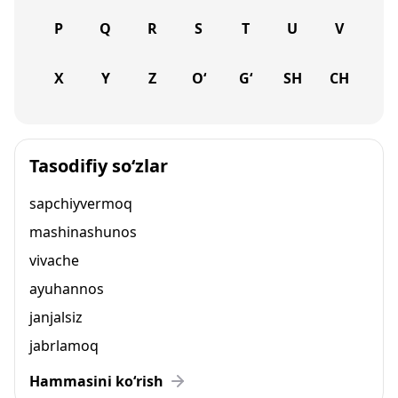
P
Q
R
S
T
U
V
X
Y
Z
O‘
G‘
SH
CH
Tasodifiy so‘zlar
sapchiyvermoq
mashinashunos
vivache
ayuhannos
janjalsiz
jabrlamoq
Hammasini ko‘rish