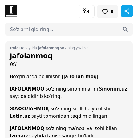
ЎЗ
0
Imlo.uz
saytida
jafolanmoq
so‘zining yozilishi
jafolanmoq
fe'l
Bo‘g‘inlarga bo‘linishi:
[ja-fo-lan-moq]
JAFOLANMOQ
so‘zining sinonimlarini
Sinonim.uz
saytida qidirib ko‘ring.
ЖАФОЛАНМОҚ
so‘zining kirillcha yozilishi
Lotin.uz
sayti tomonidan taqdim qilingan.
JAFOLANMOQ
so‘zining ma’nosi va izohi bilan
Izoh.uz
saytida tanishsangiz bo‘ladi.