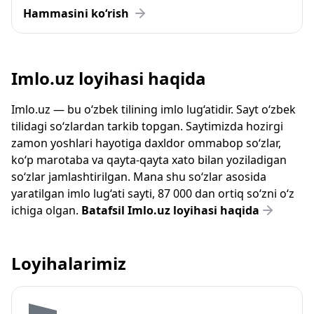
Hammasini ko‘rish
Imlo.uz loyihasi haqida
Imlo.uz — bu o‘zbek tilining imlo lug‘atidir. Sayt o‘zbek
tilidagi so‘zlardan tarkib topgan. Saytimizda hozirgi
zamon yoshlari hayotiga daxldor ommabop so‘zlar,
ko‘p marotaba va qayta-qayta xato bilan yoziladigan
so‘zlar jamlashtirilgan. Mana shu so‘zlar asosida
yaratilgan imlo lug‘ati sayti, 87 000 dan ortiq so‘zni o‘z
ichiga olgan.
Batafsil Imlo.uz loyihasi haqida
Loyihalarimiz