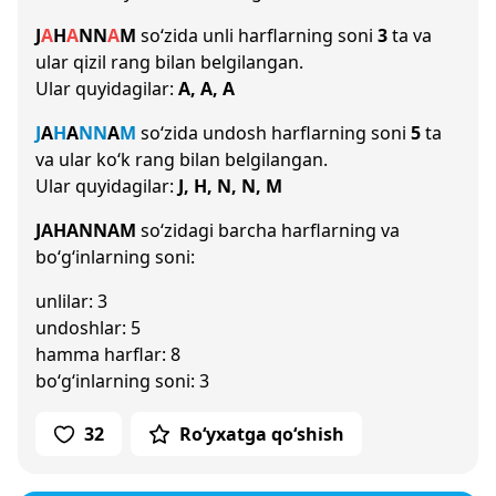
J
A
H
A
N
N
A
M
so‘zida unli harflarning soni
3
ta va
ular qizil rang bilan belgilangan.
Ular quyidagilar:
A, A, A
J
A
H
A
N
N
A
M
so‘zida undosh harflarning soni
5
ta
va ular ko‘k rang bilan belgilangan.
Ular quyidagilar:
J, H, N, N, M
JAHANNAM
so‘zidagi barcha harflarning va
bo‘g‘inlarning soni:
unlilar: 3
undoshlar: 5
hamma harflar: 8
bo‘g‘inlarning soni: 3
32
Ro‘yxatga qo‘shish