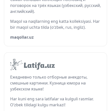
поговорок на трёх языках (узбекский, русский,
английский).
Maqol va naqllarning eng katta kolleksiyasi. Har
bir maqol uchta tilda (o‘zbek, rus, ingliz).
maqollar.uz
Ежедневно только отборные анекдоты,
смешные картинки. Кузница юмора на
узбекском языке!
Har kuni eng sara latifalar va kulguli rasmlar.
O‘zbek tilidagi kulgu markazi!