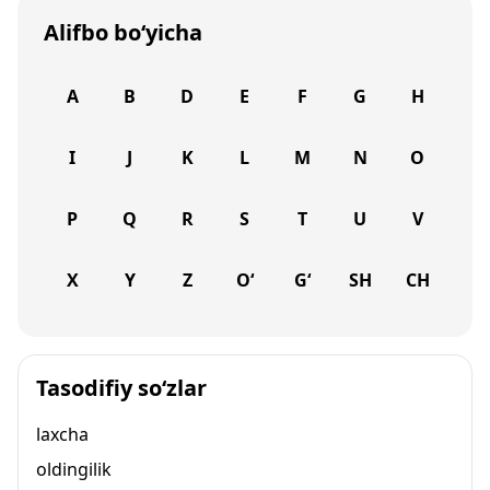
Alifbo bo‘yicha
A
B
D
E
F
G
H
I
J
K
L
M
N
O
P
Q
R
S
T
U
V
X
Y
Z
O‘
G‘
SH
CH
Tasodifiy so‘zlar
laxcha
oldingilik