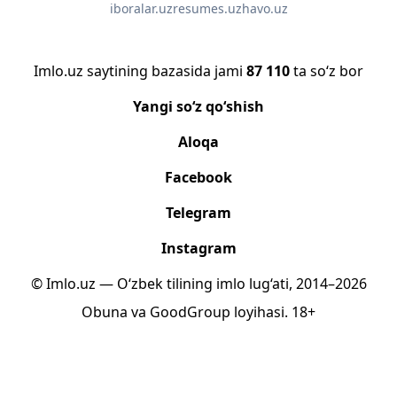
iboralar.uz
resumes.uz
havo.uz
Imlo.uz saytining bazasida jami
87 110
ta so‘z bor
Yangi so‘z qo‘shish
Aloqa
Facebook
Telegram
Instagram
© Imlo.uz — O‘zbek tilining imlo lug‘ati, 2014–2026
Obuna
va
GoodGroup
loyihasi.
18+