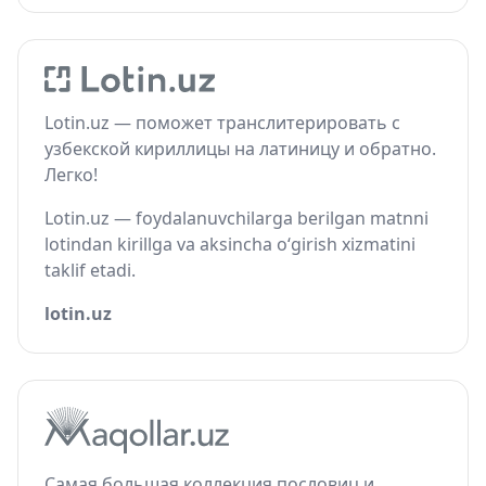
Lotin.uz — поможет транслитерировать с
узбекской кириллицы на латиницу и обратно.
Легко!
Lotin.uz — foydalanuvchilarga berilgan matnni
lotindan kirillga va aksincha o‘girish xizmatini
taklif etadi.
lotin.uz
Самая большая коллекция пословиц и