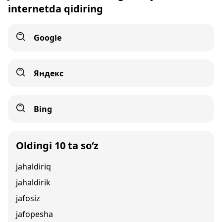
internetda qidiring
Google
Яндекс
Bing
Oldingi 10 ta so‘z
jahaldiriq
jahaldirik
jafosiz
jafopesha