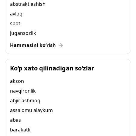
abstraktlashish
avloq
spot
jugansozlik
Hammasini ko‘rish
Ko‘p xato qilinadigan so‘zlar
akson
navqironlik
abjirlashmoq
assalomu alaykum
abas
barakatli