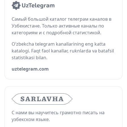
Самый большой каталог телеграм каналов в
Узбекистане. Только активные каналы по
категориям и с подробной статистикой.
O‘zbekcha telegram kanallarining eng katta
katalogi. Faqt faol kanallar, ruknlarda va batafsil
statistikasi bilan.
uztelegram.com
С нами вы научитесь грамотно писать на
узбекском языке.