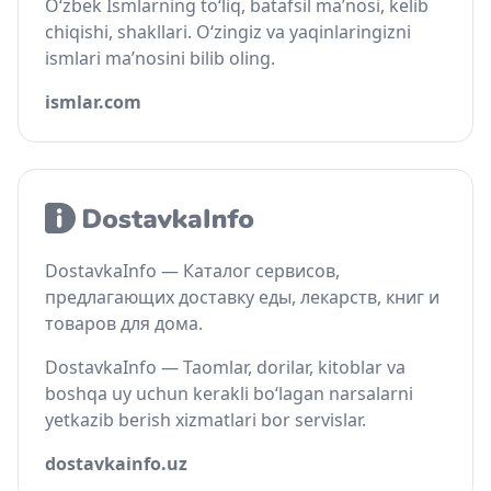
O‘zbek Ismlarning to‘liq, batafsil ma’nosi, kelib
chiqishi, shakllari. O‘zingiz va yaqinlaringizni
ismlari ma’nosini bilib oling.
ismlar.com
DostavkaInfo — Каталог сервисов,
предлагающих доставку еды, лекарств, книг и
товаров для дома.
DostavkaInfo — Taomlar, dorilar, kitoblar va
boshqa uy uchun kerakli bo‘lagan narsalarni
yetkazib berish xizmatlari bor servislar.
dostavkainfo.uz