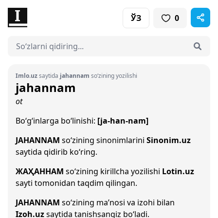
ЎЗ
0
Imlo.uz
saytida
jahannam
so‘zining yozilishi
jahannam
ot
Bo‘g‘inlarga bo‘linishi:
[ja-han-nam]
JAHANNAM
so‘zining sinonimlarini
Sinonim.uz
saytida qidirib ko‘ring.
ЖАҲАННАМ
so‘zining kirillcha yozilishi
Lotin.uz
sayti tomonidan taqdim qilingan.
JAHANNAM
so‘zining ma’nosi va izohi bilan
Izoh.uz
saytida tanishsangiz bo‘ladi.