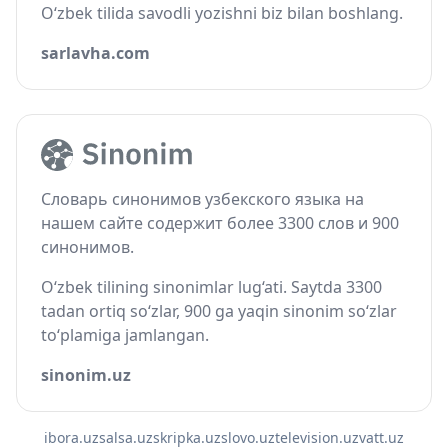
O‘zbek tilida savodli yozishni biz bilan boshlang.
sarlavha.com
Словарь синонимов узбекского языка на
нашем сайте содержит более 3300 слов и 900
синонимов.
O‘zbek tilining sinonimlar lug‘ati. Saytda 3300
tadan ortiq so‘zlar, 900 ga yaqin sinonim so‘zlar
to‘plamiga jamlangan.
sinonim.uz
ibora.uz
salsa.uz
skripka.uz
slovo.uz
television.uz
vatt.uz