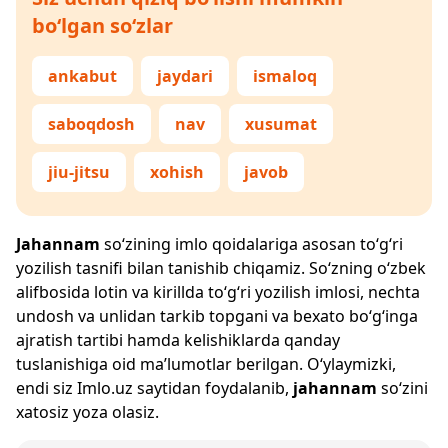
bo‘lgan so‘zlar
ankabut
jaydari
ismaloq
saboqdosh
nav
xusumat
jiu-jitsu
xohish
javob
Jahannam
so‘zining imlo qoidalariga asosan to‘g‘ri
yozilish tasnifi bilan tanishib chiqamiz. So‘zning o‘zbek
alifbosida lotin va kirillda to‘g‘ri yozilish imlosi, nechta
undosh va unlidan tarkib topgani va bexato bo‘g‘inga
ajratish tartibi hamda kelishiklarda qanday
tuslanishiga oid ma’lumotlar berilgan. O‘ylaymizki,
endi siz
Imlo.uz
saytidan foydalanib,
jahannam
so‘zini
xatosiz yoza olasiz.