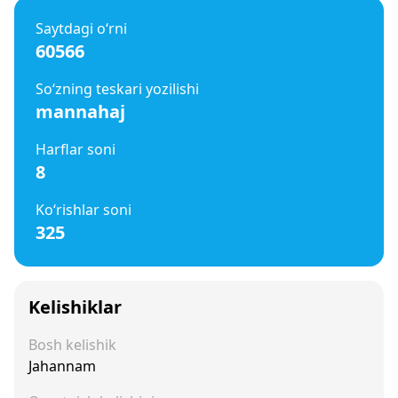
Saytdagi o‘rni
60566
So‘zning teskari yozilishi
mannahaj
Harflar soni
8
Ko‘rishlar soni
325
Kelishiklar
Bosh kelishik
Jahannam