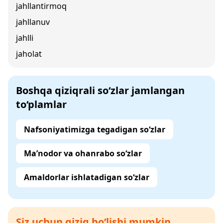
jahllantirmoq
jahllanuv
jahlli
jaholat
Boshqa qiziqrali so‘zlar jamlangan
to‘plamlar
Nafsoniyatimizga tegadigan so‘zlar
Ma’nodor va ohanrabo so‘zlar
Amaldorlar ishlatadigan so‘zlar
Siz uchun qiziq bo‘lishi mumkin