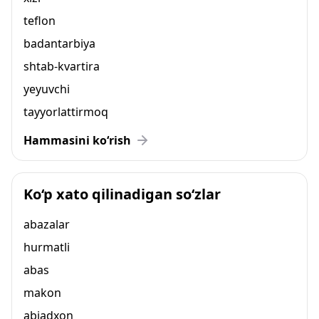
teflon
badantarbiya
shtab-kvartira
yeyuvchi
tayyorlattirmoq
Hammasini ko‘rish
Ko‘p xato qilinadigan so‘zlar
abazalar
hurmatli
abas
makon
abjadxon