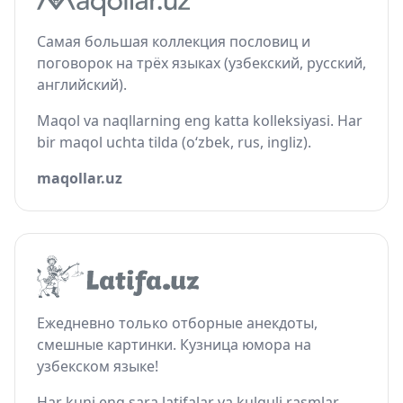
Самая большая коллекция пословиц и
поговорок на трёх языках (узбекский, русский,
английский).
Maqol va naqllarning eng katta kolleksiyasi. Har
bir maqol uchta tilda (o‘zbek, rus, ingliz).
maqollar.uz
Ежедневно только отборные анекдоты,
смешные картинки. Кузница юмора на
узбекском языке!
Har kuni eng sara latifalar va kulguli rasmlar.