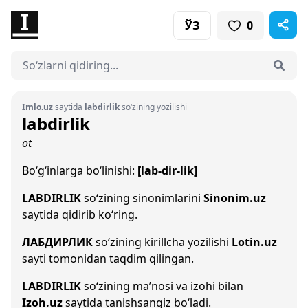
ЎЗ
0
Imlo.uz
saytida
labdirlik
so‘zining yozilishi
labdirlik
ot
Bo‘g‘inlarga bo‘linishi:
[lab-dir-lik]
LABDIRLIK
so‘zining sinonimlarini
Sinonim.uz
saytida qidirib ko‘ring.
ЛАБДИРЛИК
so‘zining kirillcha yozilishi
Lotin.uz
sayti tomonidan taqdim qilingan.
LABDIRLIK
so‘zining ma’nosi va izohi bilan
Izoh.uz
saytida tanishsangiz bo‘ladi.