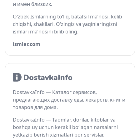
и имён близких.
O‘zbek Ismlarning to‘liq, batafsil ma’nosi, kelib
chiqishi, shakllari. O‘zingiz va yaqinlaringizni
ismlari ma’nosini bilib oling.
ismlar.com
DostavkaInfo — Каталог сервисов,
предлагающих доставку еды, лекарств, книг и
товаров для дома.
DostavkaInfo — Taomlar, dorilar, kitoblar va
boshqa uy uchun kerakli bo‘lagan narsalarni
yetkazib berish xizmatlari bor servislar.