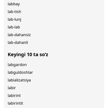
labbay
lab-tish
lab-lunj
lab-lab
lab-dahansiz
lab-dahanli
Keyingi 10 ta so‘z
labgardon
labguldoshlar
labializatsiya
labir
labirint
labirintit