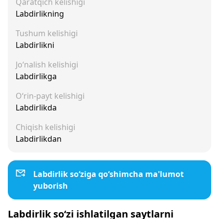
Qaratqich kelishigi
Labdirlikning
Tushum kelishigi
Labdirlikni
Jo‘nalish kelishigi
Labdirlikga
O‘rin-payt kelishigi
Labdirlikda
Chiqish kelishigi
Labdirlikdan
Labdirlik so‘ziga qo‘shimcha ma'lumot
yuborish
Labdirlik so‘zi ishlatilgan saytlarni