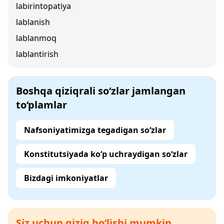
labirintopatiya
lablanish
lablanmoq
lablantirish
Boshqa qiziqrali so‘zlar jamlangan
to‘plamlar
Nafsoniyatimizga tegadigan so‘zlar
Konstitutsiyada ko‘p uchraydigan so‘zlar
Bizdagi imkoniyatlar
Siz uchun qiziq bo‘lishi mumkin