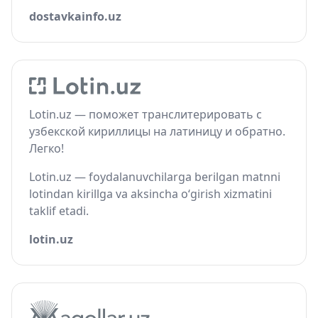
dostavkainfo.uz
Lotin.uz — поможет транслитерировать с
узбекской кириллицы на латиницу и обратно.
Легко!
Lotin.uz — foydalanuvchilarga berilgan matnni
lotindan kirillga va aksincha o‘girish xizmatini
taklif etadi.
lotin.uz