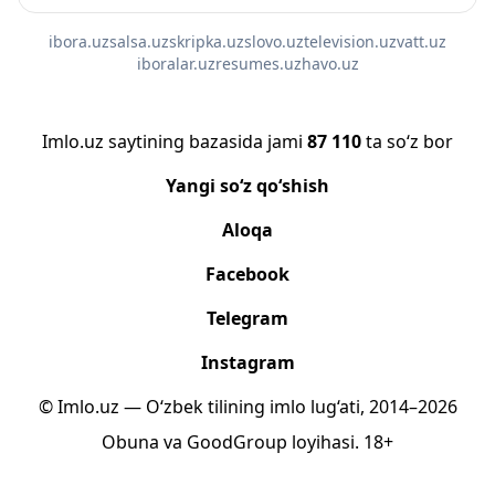
ibora.uz
salsa.uz
skripka.uz
slovo.uz
television.uz
vatt.uz
iboralar.uz
resumes.uz
havo.uz
Imlo.uz saytining bazasida jami
87 110
ta so‘z bor
Yangi so‘z qo‘shish
Aloqa
Facebook
Telegram
Instagram
© Imlo.uz — O‘zbek tilining imlo lug‘ati, 2014–2026
Obuna
va
GoodGroup
loyihasi.
18+