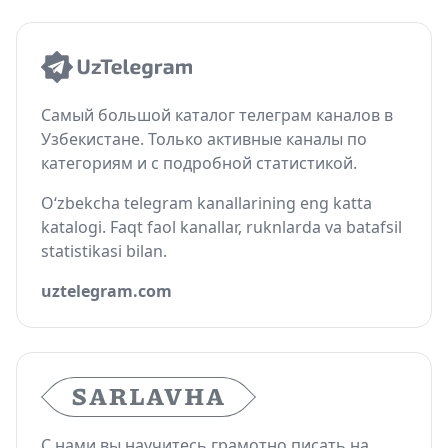
Самый большой каталог телеграм каналов в
Узбекистане. Только активные каналы по
категориям и с подробной статистикой.
O‘zbekcha telegram kanallarining eng katta
katalogi. Faqt faol kanallar, ruknlarda va batafsil
statistikasi bilan.
uztelegram.com
С нами вы научитесь грамотно писать на