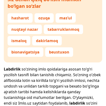
bo‘lgan so‘zlar
hasharot
ozuqa
mas’ul
nuqtayi nazar
tabarruklanmoq
ismaloq
dakirlamoq
bionavigatsiya
beustuxon
Labdirlik
so‘zining imlo qoidalariga asosan to‘g‘ri
yozilish tasnifi bilan tanishib chiqamiz. So‘zning o‘zbek
alifbosida lotin va kirillda to‘g‘ri yozilish imlosi, nechta
undosh va unlidan tarkib topgani va bexato bo‘g‘inga
ajratish tartibi hamda kelishiklarda qanday
tuslanishiga oid ma’lumotlar berilgan. O‘ylaymizki,
endi siz
Imlo.uz
saytidan foydalanib,
labdirlik
so‘zini