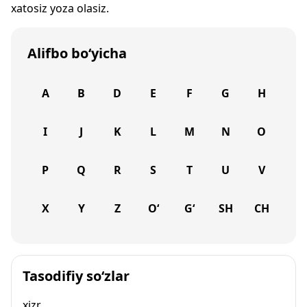
xatosiz yoza olasiz.
Alifbo bo‘yicha
A
B
D
E
F
G
H
I
J
K
L
M
N
O
P
Q
R
S
T
U
V
X
Y
Z
O‘
G‘
SH
CH
Tasodifiy so‘zlar
xizr