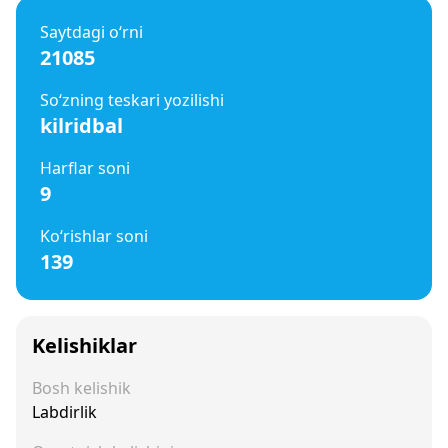
Saytdagi o‘rni
21085
So‘zning teskari yozilishi
kilridbal
Harflar soni
9
Ko‘rishlar soni
139
Kelishiklar
Bosh kelishik
Labdirlik