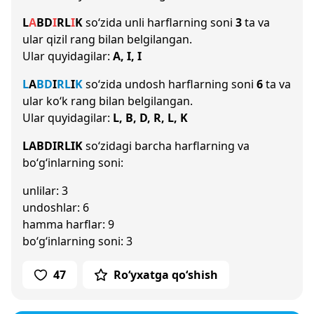
L
A
B
D
I
R
L
I
K
so‘zida unli harflarning soni
3
ta va
ular qizil rang bilan belgilangan.
Ular quyidagilar:
A, I, I
L
A
B
D
I
R
L
I
K
so‘zida undosh harflarning soni
6
ta va
ular ko‘k rang bilan belgilangan.
Ular quyidagilar:
L, B, D, R, L, K
LABDIRLIK
so‘zidagi barcha harflarning va
bo‘g‘inlarning soni:
unlilar: 3
undoshlar: 6
hamma harflar: 9
bo‘g‘inlarning soni: 3
47
Ro‘yxatga qo‘shish