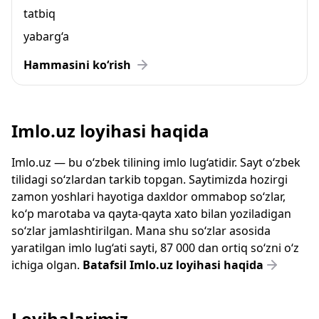
tatbiq
yabarg‘a
Hammasini ko‘rish
Imlo.uz loyihasi haqida
Imlo.uz — bu o‘zbek tilining imlo lug‘atidir. Sayt o‘zbek
tilidagi so‘zlardan tarkib topgan. Saytimizda hozirgi
zamon yoshlari hayotiga daxldor ommabop so‘zlar,
ko‘p marotaba va qayta-qayta xato bilan yoziladigan
so‘zlar jamlashtirilgan. Mana shu so‘zlar asosida
yaratilgan imlo lug‘ati sayti, 87 000 dan ortiq so‘zni o‘z
ichiga olgan.
Batafsil Imlo.uz loyihasi haqida
Loyihalarimiz