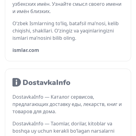
узбекских имён. Узнайте смысл своего имени
и имён близких.
O‘zbek Ismlarning to‘liq, batafsil ma’nosi, kelib
chiqishi, shakllari. O‘zingiz va yaqinlaringizni
ismlari ma’nosini bilib oling.
ismlar.com
DostavkaInfo — Каталог сервисов,
предлагающих доставку еды, лекарств, книг и
товаров для дома.
DostavkaInfo — Taomlar, dorilar, kitoblar va
boshqa uy uchun kerakli bo‘lagan narsalarni