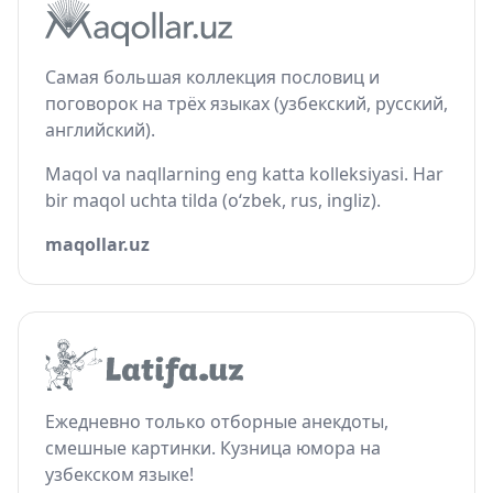
Самая большая коллекция пословиц и
поговорок на трёх языках (узбекский, русский,
английский).
Maqol va naqllarning eng katta kolleksiyasi. Har
bir maqol uchta tilda (o‘zbek, rus, ingliz).
maqollar.uz
Ежедневно только отборные анекдоты,
смешные картинки. Кузница юмора на
узбекском языке!