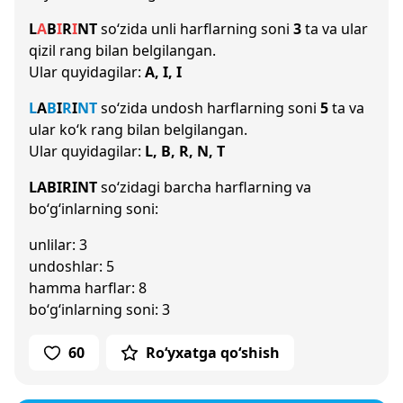
L
A
B
I
R
I
N
T
so‘zida unli harflarning soni
3
ta va ular
qizil rang bilan belgilangan.
Ular quyidagilar:
A, I, I
L
A
B
I
R
I
N
T
so‘zida undosh harflarning soni
5
ta va
ular ko‘k rang bilan belgilangan.
Ular quyidagilar:
L, B, R, N, T
LABIRINT
so‘zidagi barcha harflarning va
bo‘g‘inlarning soni:
unlilar: 3
undoshlar: 5
hamma harflar: 8
bo‘g‘inlarning soni: 3
60
Ro‘yxatga qo‘shish