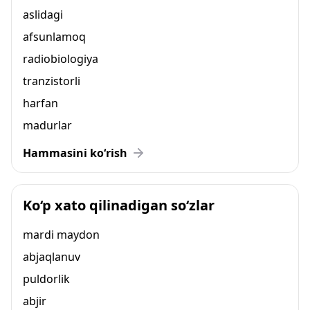
aslidagi
afsunlamoq
radiobiologiya
tranzistorli
harfan
madurlar
Hammasini ko‘rish
Ko‘p xato qilinadigan so‘zlar
mardi maydon
abjaqlanuv
puldorlik
abjir