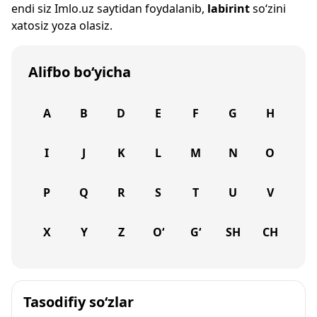
endi siz
Imlo.uz
saytidan foydalanib,
labirint
so‘zini
xatosiz yoza olasiz.
Alifbo bo‘yicha
A
B
D
E
F
G
H
I
J
K
L
M
N
O
P
Q
R
S
T
U
V
X
Y
Z
O‘
G‘
SH
CH
Tasodifiy so‘zlar