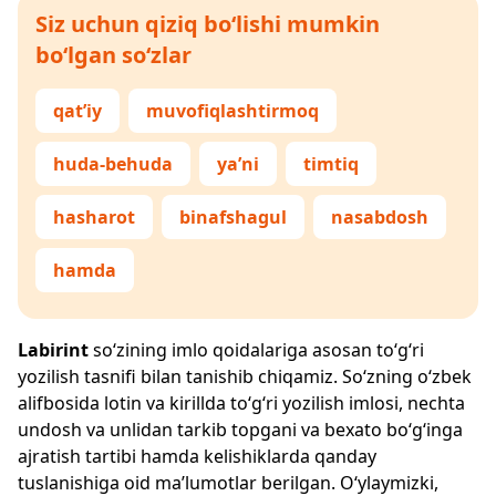
Siz uchun qiziq bo‘lishi mumkin
bo‘lgan so‘zlar
qat’iy
muvofiqlashtirmoq
huda-behuda
ya’ni
timtiq
hasharot
binafshagul
nasabdosh
hamda
Labirint
so‘zining imlo qoidalariga asosan to‘g‘ri
yozilish tasnifi bilan tanishib chiqamiz. So‘zning o‘zbek
alifbosida lotin va kirillda to‘g‘ri yozilish imlosi, nechta
undosh va unlidan tarkib topgani va bexato bo‘g‘inga
ajratish tartibi hamda kelishiklarda qanday
tuslanishiga oid ma’lumotlar berilgan. O‘ylaymizki,