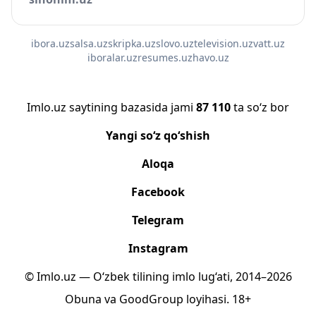
ibora.uz
salsa.uz
skripka.uz
slovo.uz
television.uz
vatt.uz
iboralar.uz
resumes.uz
havo.uz
Imlo.uz saytining bazasida jami
87 110
ta so‘z bor
Yangi so‘z qo‘shish
Aloqa
Facebook
Telegram
Instagram
© Imlo.uz — O‘zbek tilining imlo lug‘ati, 2014–2026
Obuna
va
GoodGroup
loyihasi.
18+