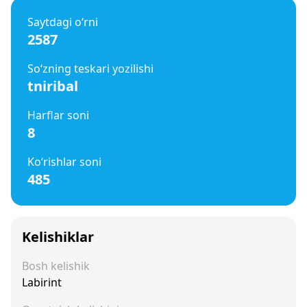
Saytdagi o‘rni
2587
So‘zning teskari yozilishi
tniribal
Harflar soni
8
Ko‘rishlar soni
485
Kelishiklar
Bosh kelishik
Labirint