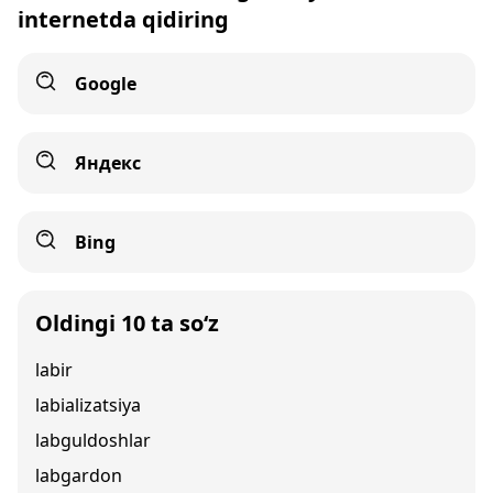
internetda qidiring
Google
Яндекс
Bing
Oldingi 10 ta so‘z
labir
labializatsiya
labguldoshlar
labgardon