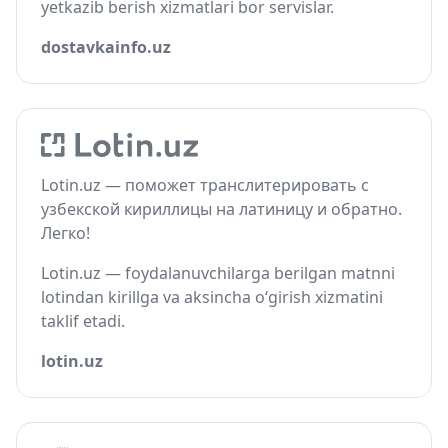
yetkazib berish xizmatlari bor servislar.
dostavkainfo.uz
Lotin.uz — поможет транслитерировать с
узбекской кириллицы на латиницу и обратно.
Легко!
Lotin.uz — foydalanuvchilarga berilgan matnni
lotindan kirillga va aksincha o‘girish xizmatini
taklif etadi.
lotin.uz