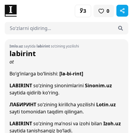
ЎЗ
0
Imlo.uz
saytida
labirint
so‘zining yozilishi
labirint
ot
Bo‘g‘inlarga bo‘linishi:
[la-bi-rint]
LABIRINT
so‘zining sinonimlarini
Sinonim.uz
saytida qidirib ko‘ring.
ЛАБИРИНТ
so‘zining kirillcha yozilishi
Lotin.uz
sayti tomonidan taqdim qilingan.
LABIRINT
so‘zining ma’nosi va izohi bilan
Izoh.uz
saytida tanishsangiz bo‘ladi.