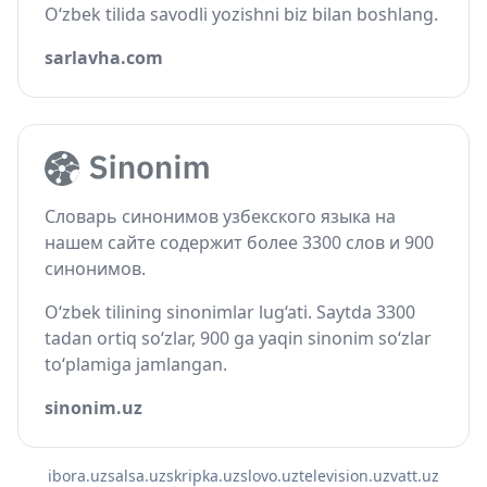
O‘zbek tilida savodli yozishni biz bilan boshlang.
sarlavha.com
Словарь синонимов узбекского языка на
нашем сайте содержит более 3300 слов и 900
синонимов.
O‘zbek tilining sinonimlar lug‘ati. Saytda 3300
tadan ortiq so‘zlar, 900 ga yaqin sinonim so‘zlar
to‘plamiga jamlangan.
sinonim.uz
ibora.uz
salsa.uz
skripka.uz
slovo.uz
television.uz
vatt.uz