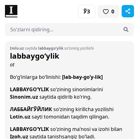
ЎЗ
0
Imlo.uz
saytida
labbaygo‘ylik
so‘zining yozilishi
labbaygo‘ylik
ot
Bo‘g‘inlarga bo‘linishi:
[lab-bay-go‘y-lik]
LABBAYGO‘YLIK
so‘zining sinonimlarini
Sinonim.uz
saytida qidirib ko‘ring.
ЛАББАЙГЎЙЛИК
so‘zining kirillcha yozilishi
Lotin.uz
sayti tomonidan taqdim qilingan.
LABBAYGO‘YLIK
so‘zining ma’nosi va izohi bilan
Izoh.uz
saytida tanishsangiz bo‘ladi.