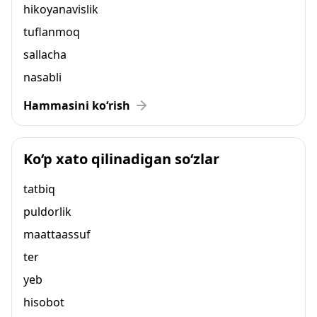
hikoyanavislik
tuflanmoq
sallacha
nasabli
Hammasini ko‘rish
Ko‘p xato qilinadigan so‘zlar
tatbiq
puldorlik
maattaassuf
ter
yeb
hisobot