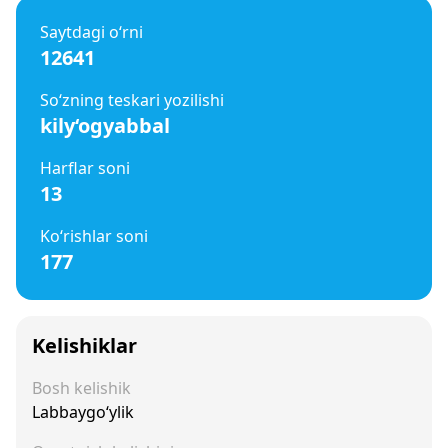
Saytdagi o‘rni
12641
So‘zning teskari yozilishi
kily‘ogyabbal
Harflar soni
13
Ko‘rishlar soni
177
Kelishiklar
Bosh kelishik
Labbaygo‘ylik