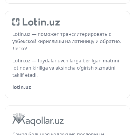
Lotin.uz — поможет транслитерировать с
узбекской кириллицы на латиницу и обратно.
Легко!
Lotin.uz — foydalanuvchilarga berilgan matnni
lotindan kirillga va aksincha o‘girish xizmatini
taklif etadi.
lotin.uz
Самая большая коллекция пословиц и