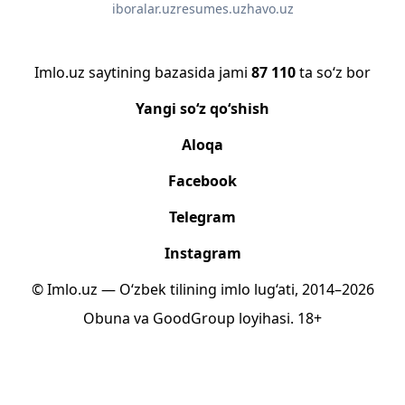
iboralar.uz
resumes.uz
havo.uz
Imlo.uz saytining bazasida jami
87 110
ta so‘z bor
Yangi so‘z qo‘shish
Aloqa
Facebook
Telegram
Instagram
© Imlo.uz — O‘zbek tilining imlo lug‘ati, 2014–2026
Obuna
va
GoodGroup
loyihasi.
18+