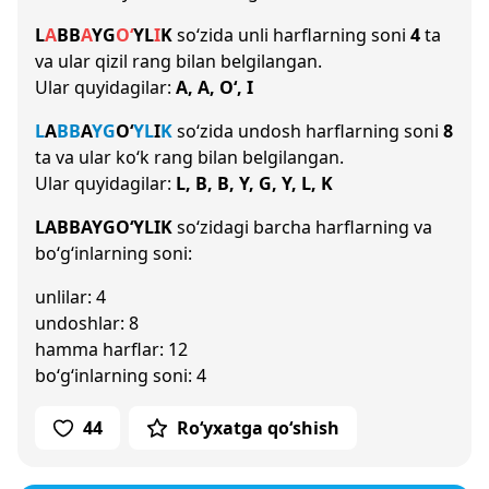
L
A
B
B
A
Y
G
O‘
Y
L
I
K
so‘zida unli harflarning soni
4
ta
va ular qizil rang bilan belgilangan.
Ular quyidagilar:
A, A, O‘, I
L
A
B
B
A
Y
G
O‘
Y
L
I
K
so‘zida undosh harflarning soni
8
ta va ular ko‘k rang bilan belgilangan.
Ular quyidagilar:
L, B, B, Y, G, Y, L, K
LABBAYGO‘YLIK
so‘zidagi barcha harflarning va
bo‘g‘inlarning soni:
unlilar: 4
undoshlar: 8
hamma harflar: 12
bo‘g‘inlarning soni: 4
44
Ro‘yxatga qo‘shish