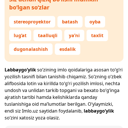
bo‘lgan so‘zlar
stereoproyektor
batash
oyba
lug‘at
taalluqli
ya’ni
taxlit
dugonalashish
esdalik
Labbaygo‘ylik
so‘zining imlo qoidalariga asosan to‘g‘ri
yozilish tasnifi bilan tanishib chiqamiz. So‘zning o‘zbek
alifbosida lotin va kirillda to‘g‘ri yozilish imlosi, nechta
undosh va unlidan tarkib topgani va bexato bo‘g‘inga
ajratish tartibi hamda kelishiklarda qanday
tuslanishiga oid ma’lumotlar berilgan. O‘ylaymizki,
endi siz
Imlo.uz
saytidan foydalanib,
labbaygo‘ylik
so‘zini xatosiz yoza olasiz.