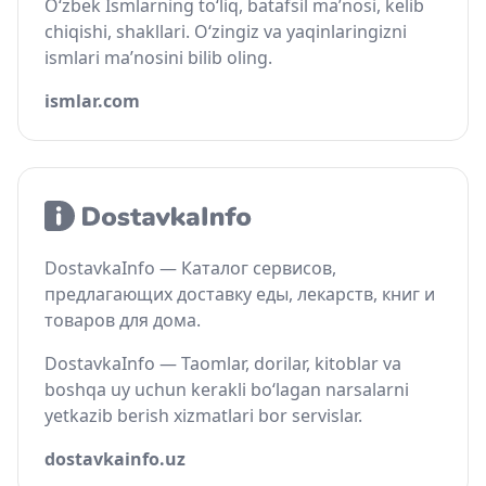
O‘zbek Ismlarning to‘liq, batafsil ma’nosi, kelib
chiqishi, shakllari. O‘zingiz va yaqinlaringizni
ismlari ma’nosini bilib oling.
ismlar.com
DostavkaInfo — Каталог сервисов,
предлагающих доставку еды, лекарств, книг и
товаров для дома.
DostavkaInfo — Taomlar, dorilar, kitoblar va
boshqa uy uchun kerakli bo‘lagan narsalarni
yetkazib berish xizmatlari bor servislar.
dostavkainfo.uz