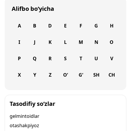
Alifbo bo‘yicha
A
B
D
E
F
G
H
I
J
K
L
M
N
O
P
Q
R
S
T
U
V
X
Y
Z
O‘
G‘
SH
CH
Tasodifiy so‘zlar
gelmintoidlar
otashakpiyoz