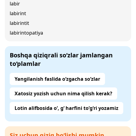
labir
labirint
labirintit
labirintopatiya
Boshqa qiziqrali so‘zlar jamlangan
to‘plamlar
Yangilanish faslida o‘zgacha so‘zlar
Xatosiz yozish uchun nima qilish kerak?
Lotin alifbosida o‘, g‘ harfini to‘g‘ri yozamiz
Siz uchun qiziq bo‘lishi mumkin