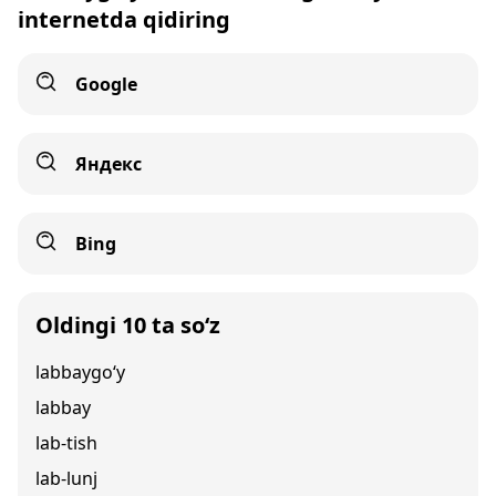
internetda qidiring
Google
Яндекс
Bing
Oldingi 10 ta so‘z
labbaygo‘y
labbay
lab-tish
lab-lunj