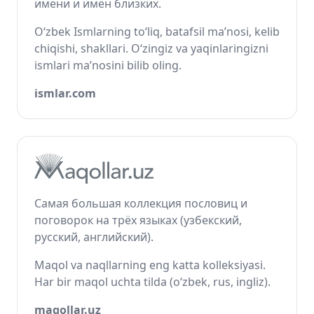
имени и имён близких.
O‘zbek Ismlarning to‘liq, batafsil ma’nosi, kelib
chiqishi, shakllari. O‘zingiz va yaqinlaringizni
ismlari ma’nosini bilib oling.
ismlar.com
Самая большая коллекция пословиц и
поговорок на трёх языках (узбекский,
русский, английский).
Maqol va naqllarning eng katta kolleksiyasi.
Har bir maqol uchta tilda (o‘zbek, rus, ingliz).
maqollar.uz