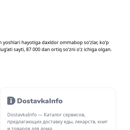
mon yoshlari hayotiga daxldor ommabop so‘zlar, ko‘p
‘ati sayti, 87 000 dan ortiq so‘zni o‘z ichiga olgan.
DostavkaInfo — Каталог сервисов,
предлагающих доставку еды, лекарств, книг
и товаров для дома.