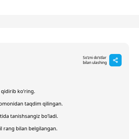
So‘zni do‘stlar
bilan ulashing
qidirib ko‘ring.
tomonidan taqdim qilingan.
tida tanishsangiz bo‘ladi.
il rang bilan belgilangan.