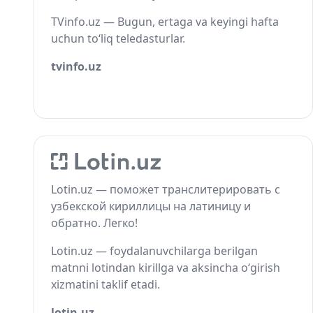
TVinfo.uz — Bugun, ertaga va keyingi hafta
uchun to‘liq teledasturlar.
tvinfo.uz
Lotin.uz — поможет транслитерировать с
узбекской кириллицы на латиницу и
обратно. Легко!
Lotin.uz — foydalanuvchilarga berilgan
matnni lotindan kirillga va aksincha o‘girish
xizmatini taklif etadi.
lotin.uz