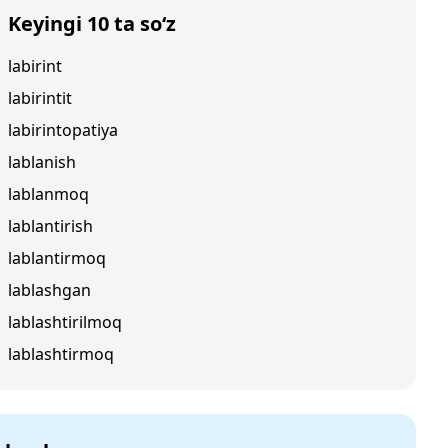
Keyingi 10 ta so‘z
labirint
labirintit
labirintopatiya
lablanish
lablanmoq
lablantirish
lablantirmoq
lablashgan
lablashtirilmoq
lablashtirmoq