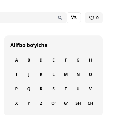
ЎЗ
0
Alifbo bo‘yicha
A
B
D
E
F
G
H
I
J
K
L
M
N
O
P
Q
R
S
T
U
V
X
Y
Z
O‘
G‘
SH
CH