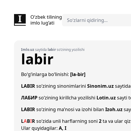
O‘zbek tilining
imlo lug‘ati
Imlo.uz
saytida
labir
so‘zining yozilishi
labir
Bo‘g‘inlarga bo‘linishi:
[la-bir]
LABIR
so‘zining sinonimlarini
Sinonim.uz
saytida 
ЛАБИР
so‘zining kirillcha yozilishi
Lotin.uz
sayti 
LABIR
so‘zining ma’nosi va izohi bilan
Izoh.uz
say
L
A
B
I
R
so‘zida unli harflarning soni
2
ta va ular qiz
Ular quyidagilar:
A, I