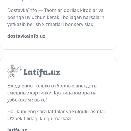
DostavkaInfo — Taomlar, dorilar, kitoblar va
boshqa uy uchun kerakli bo‘lagan narsalarni
yetkazib berish xizmatlari bor servislar.
dostavkainfo.uz
Ежедневно только отборные анекдоты,
смешные картинки. Кузница юмора на
узбекском языке!
Har kuni eng sara latifalar va kulguli rasmlar.
O‘zbek tilidagi kulgu markazi!
latifa.uz