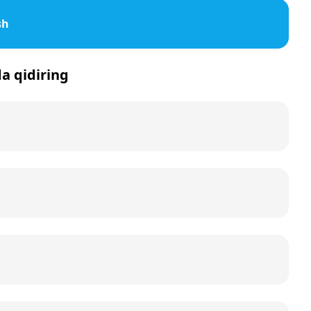
sh
da qidiring