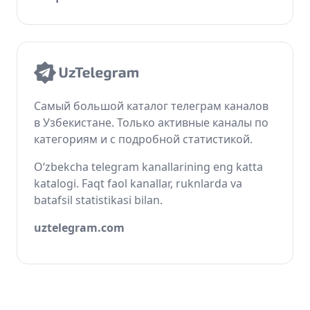
Самый большой каталог телеграм каналов
в Узбекистане. Только активные каналы по
категориям и с подробной статистикой.
O‘zbekcha telegram kanallarining eng katta
katalogi. Faqt faol kanallar, ruknlarda va
batafsil statistikasi bilan.
uztelegram.com