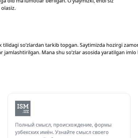
ga oid ma’lumotlar berilgan. O‘ylaymizki, endi siz
 olasiz.
zbek tilidagi so‘zlardan tarkib topgan. Saytimizda hozirgi za
 jamlashtirilgan. Mana shu so‘zlar asosida yaratilgan imlo lug
Полный смысл, происхождение, формы
узбекских имён. Узнайте смысл своего