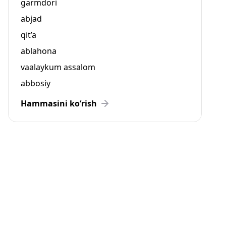
garmdori
abjad
qit’a
ablahona
vaalaykum assalom
abbosiy
Hammasini ko‘rish