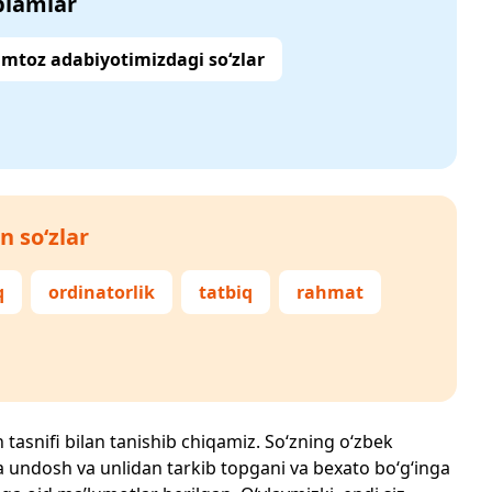
‘plamlar
mtoz adabiyotimizdagi so‘zlar
n so‘zlar
q
ordinatorlik
tatbiq
rahmat
h tasnifi bilan tanishib chiqamiz. So‘zning o‘zbek
echta undosh va unlidan tarkib topgani va bexato bo‘g‘inga