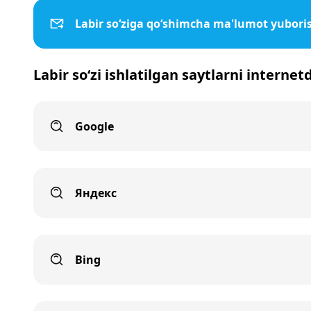
Labir so‘ziga qo‘shimcha ma'lumot yubori
Labir so‘zi ishlatilgan saytlarni internet
Google
Яндекс
Bing