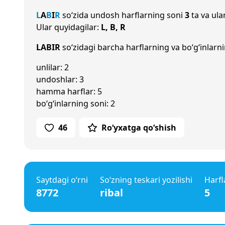
L
A
B
I
R
so‘zida undosh harflarning soni
3
ta va ula
Ular quyidagilar:
L, B, R
LABIR
so‘zidagi barcha harflarning va bo‘g‘inlarni
unlilar: 2
undoshlar: 3
hamma harflar: 5
bo‘g‘inlarning soni: 2
46
Ro‘yxatga qo‘shish
Saytdagi o‘rni
So‘zning teskari yozilishi
Harfl
8772
ribal
5