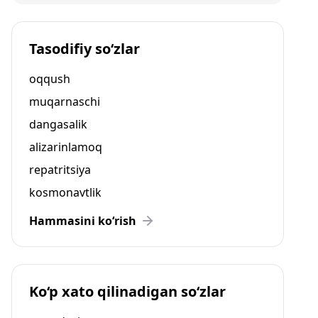
Tasodifiy so‘zlar
oqqush
muqarnaschi
dangasalik
alizarinlamoq
repatritsiya
kosmonavtlik
Hammasini ko‘rish
Ko‘p xato qilinadigan so‘zlar