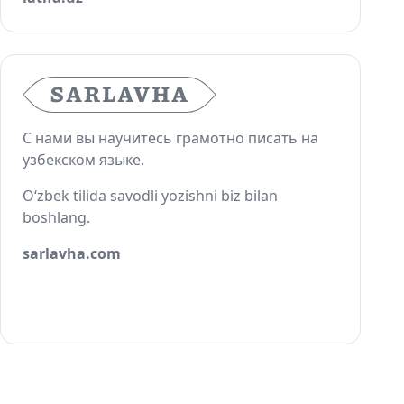
С нами вы научитесь грамотно писать на
узбекском языке.
O‘zbek tilida savodli yozishni biz bilan
boshlang.
sarlavha.com