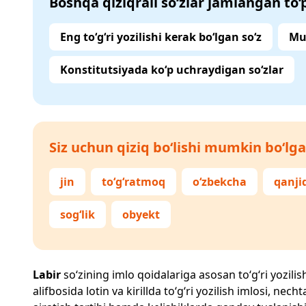
Boshqa qiziqrali so‘zlar jamlangan to
Eng to‘g‘ri yozilishi kerak bo‘lgan so‘z
Mu
Konstitutsiyada ko‘p uchraydigan so‘zlar
Siz uchun qiziq bo‘lishi mumkin bo‘lga
jin
to‘g‘ratmoq
o‘zbekcha
qanji
sog‘lik
obyekt
Labir
so‘zining imlo qoidalariga asosan to‘g‘ri yozilis
alifbosida lotin va kirillda to‘g‘ri yozilish imlosi, n