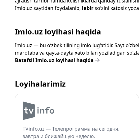
ajratish tartibi hamda kelishiklarda qanday tuslanishi
Imlo.uz
saytidan foydalanib,
labir
so‘zini xatosiz yoza
Imlo.uz loyihasi haqida
Imlo.uz — bu o‘zbek tilining imlo lug‘atidir. Sayt o‘
marotaba va qayta-qayta xato bilan yoziladigan so‘zlar
Batafsil Imlo.uz loyihasi haqida
Loyihalarimiz
TVinfo.uz — Телепрограмма на сегодня,
завтра и ближайшую неделю.