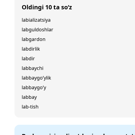
Oldingi 10 ta so‘z
labializatsiya
labguldoshlar
labgardon
labdirlik
labdir
labbaychi
labbaygo‘ylik
labbaygo‘y
labbay
lab-tish