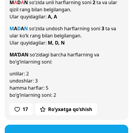
M
A
D
A
N
so‘zida unli harflarning soni
2
ta va ular
qizil rang bilan belgilangan.
Ular quyidagilar:
A, A
M
A
D
A
N
so‘zida undosh harflarning soni
3
ta va
ular ko‘k rang bilan belgilangan.
Ular quyidagilar:
M, D, N
MA’DAN
so‘zidagi barcha harflarning va
bo‘g‘inlarning soni:
unlilar: 2
undoshlar: 3
hamma harflar: 5
bo‘g‘inlarning soni: 2
17
Ro‘yxatga qo‘shish