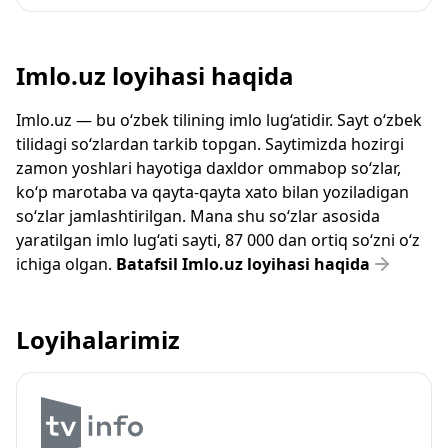
Imlo.uz loyihasi haqida
Imlo.uz — bu o‘zbek tilining imlo lug‘atidir. Sayt o‘zbek
tilidagi so‘zlardan tarkib topgan. Saytimizda hozirgi
zamon yoshlari hayotiga daxldor ommabop so‘zlar,
ko‘p marotaba va qayta-qayta xato bilan yoziladigan
so‘zlar jamlashtirilgan. Mana shu so‘zlar asosida
yaratilgan imlo lug‘ati sayti, 87 000 dan ortiq so‘zni o‘z
ichiga olgan.
Batafsil Imlo.uz loyihasi haqida
Loyihalarimiz