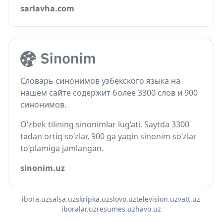
sarlavha.com
Словарь синонимов узбекского языка на
нашем сайте содержит более 3300 слов и 900
синонимов.
O‘zbek tilining sinonimlar lug‘ati. Saytda 3300
tadan ortiq so‘zlar, 900 ga yaqin sinonim so‘zlar
to‘plamiga jamlangan.
sinonim.uz
ibora.uz
salsa.uz
skripka.uz
slovo.uz
television.uz
vatt.uz
iboralar.uz
resumes.uz
havo.uz