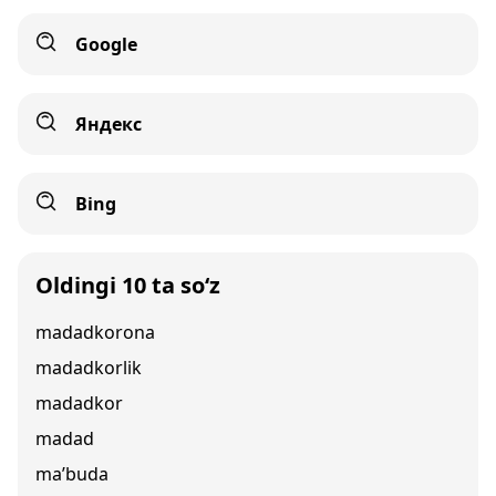
Google
Яндекс
Bing
Oldingi 10 ta so‘z
madadkorona
madadkorlik
madadkor
madad
ma’buda