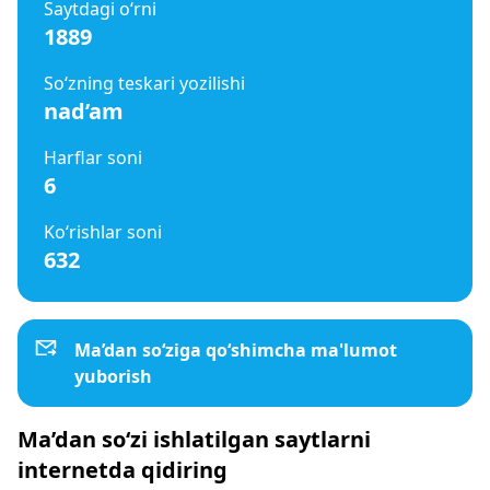
Saytdagi o‘rni
1889
So‘zning teskari yozilishi
nad’am
Harflar soni
6
Ko‘rishlar soni
632
Ma’dan so‘ziga qo‘shimcha ma'lumot
yuborish
Ma’dan so‘zi ishlatilgan saytlarni
internetda qidiring