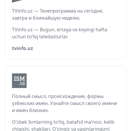
TVinfo.uz — Телепрограмма на сегодня,
завтра и ближайшую неделю.
TVinfo.uz — Bugun, ertaga va keyingi hafta
uchun to‘liq teledasturlar.
tvinfo.uz
Полный смысл, происхождение, формы
узбекских имён. Узнайте смысл своего имени
и имён близких.
O‘zbek Ismlarning to‘liq, batafsil ma’nosi, kelib
chiqishi, shakllari. O‘zingiz va yaqinlaringizni