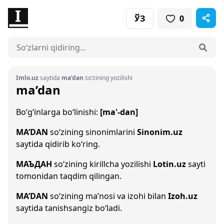
ЎЗ
0
Imlo.uz
saytida
ma’dan
so‘zining yozilishi
ma’dan
Bo‘g‘inlarga bo‘linishi:
[ma'-dan]
MA’DAN
so‘zining sinonimlarini
Sinonim.uz
saytida qidirib ko‘ring.
МАЪДАН
so‘zining kirillcha yozilishi
Lotin.uz
sayti
tomonidan taqdim qilingan.
MA’DAN
so‘zining ma’nosi va izohi bilan
Izoh.uz
saytida tanishsangiz bo‘ladi.