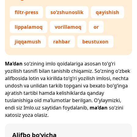
filtr-press
so‘zshunoslik
qayishish
lippalamoq
vorillamoq
or
jiqqamush
rahbar
beustuxon
Ma’dan
so‘zining imlo qoidalariga asosan to‘g‘ri
yozilish tasnifi bilan tanishib chiqamiz. So‘zning o‘zbek
alifbosida lotin va kirillda to‘g‘ri yozilish imlosi, nechta
undosh va unlidan tarkib topgani va bexato bo‘g‘inga
ajratish tartibi hamda kelishiklarda qanday
tuslanishiga oid ma’lumotlar berilgan. O‘ylaymizki,
endi siz
Imlo.uz
saytidan foydalanib,
ma’dan
so‘zini
xatosiz yoza olasiz.
Alifbo bo‘yicha