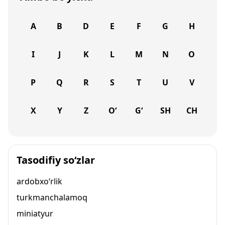
A
B
D
E
F
G
H
I
J
K
L
M
N
O
P
Q
R
S
T
U
V
X
Y
Z
O‘
G‘
SH
CH
Tasodifiy so‘zlar
ardobxo‘rlik
turkmanchalamoq
miniatyur