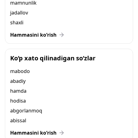
mamnunlik
jadallov
shaxli
Hammasini ko‘rish
Ko‘p xato qilinadigan so‘zlar
mabodo
abadiy
hamda
hodisa
abgorlanmoq
abissal
Hammasini ko‘rish