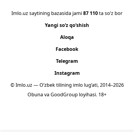
Imlo.uz saytining bazasida jami
87 110
ta so‘z bor
Yangi so‘z qo‘shish
Aloqa
Facebook
Telegram
Instagram
© Imlo.uz — O‘zbek tilining imlo lug‘ati, 2014–2026
Obuna
va
GoodGroup
loyihasi.
18+