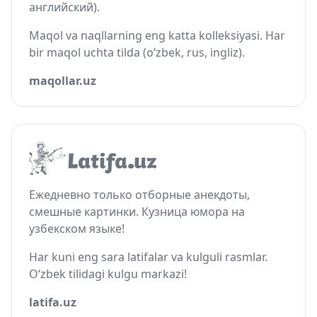
английский).
Maqol va naqllarning eng katta kolleksiyasi. Har
bir maqol uchta tilda (o‘zbek, rus, ingliz).
maqollar.uz
Ежедневно только отборные анекдоты,
смешные картинки. Кузница юмора на
узбекском языке!
Har kuni eng sara latifalar va kulguli rasmlar.
O‘zbek tilidagi kulgu markazi!
latifa.uz