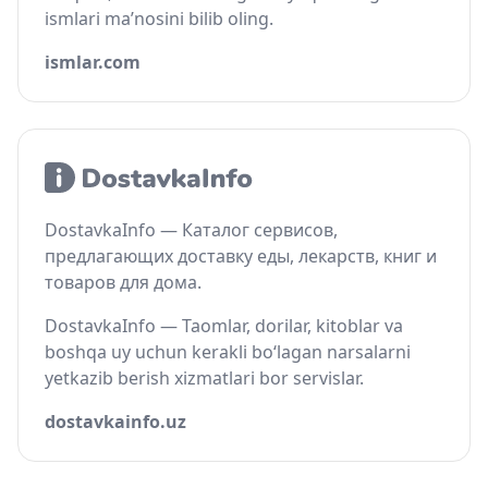
ismlari ma’nosini bilib oling.
ismlar.com
DostavkaInfo — Каталог сервисов,
предлагающих доставку еды, лекарств, книг и
товаров для дома.
DostavkaInfo — Taomlar, dorilar, kitoblar va
boshqa uy uchun kerakli bo‘lagan narsalarni
yetkazib berish xizmatlari bor servislar.
dostavkainfo.uz