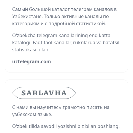
Самый большой каталог телеграм каналов в
Узбекистане. Только активные каналы по
категориям и с подробной статистикой.
O‘zbekcha telegram kanallarining eng katta
katalogi. Faqt faol kanallar, ruknlarda va batafsil
statistikasi bilan.
uztelegram.com
С нами вы научитесь грамотно писать на
узбекском языке.
O‘zbek tilida savodli yozishni biz bilan boshlang.