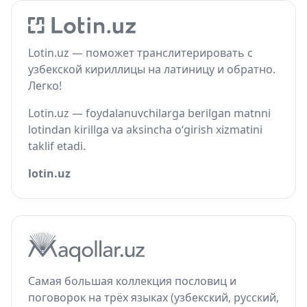
Lotin.uz — поможет транслитерировать с
узбекской кириллицы на латиницу и обратно.
Легко!
Lotin.uz — foydalanuvchilarga berilgan matnni
lotindan kirillga va aksincha o‘girish xizmatini
taklif etadi.
lotin.uz
Самая большая коллекция пословиц и
поговорок на трёх языках (узбекский, русский,