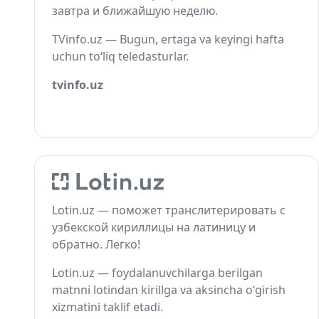
завтра и ближайшую неделю.
TVinfo.uz — Bugun, ertaga va keyingi hafta
uchun to‘liq teledasturlar.
tvinfo.uz
Lotin.uz — поможет транслитерировать с
узбекской кириллицы на латиницу и
обратно. Легко!
Lotin.uz — foydalanuvchilarga berilgan
matnni lotindan kirillga va aksincha o‘girish
xizmatini taklif etadi.