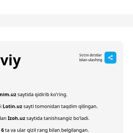
viy
So‘zni do‘stlar
bilan ulashing
onim.uz
saytida qidirib ko‘ring.
hi
Lotin.uz
sayti tomonidan taqdim qilingan.
ilan
Izoh.uz
saytida tanishsangiz bo‘ladi.
i
6
ta va ular qizil rang bilan belgilangan.