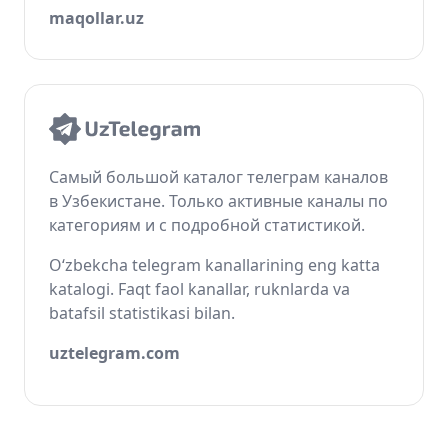
maqollar.uz
Самый большой каталог телеграм каналов
в Узбекистане. Только активные каналы по
категориям и с подробной статистикой.
O‘zbekcha telegram kanallarining eng katta
katalogi. Faqt faol kanallar, ruknlarda va
batafsil statistikasi bilan.
uztelegram.com