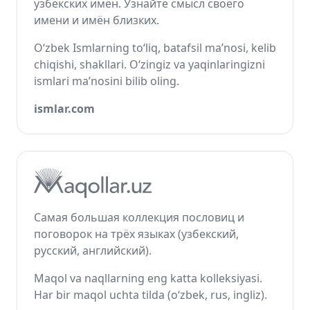
узбекских имён. Узнайте смысл своего
имени и имён близких.
O‘zbek Ismlarning to‘liq, batafsil ma’nosi, kelib
chiqishi, shakllari. O‘zingiz va yaqinlaringizni
ismlari ma’nosini bilib oling.
ismlar.com
Самая большая коллекция пословиц и
поговорок на трёх языках (узбекский,
русский, английский).
Maqol va naqllarning eng katta kolleksiyasi.
Har bir maqol uchta tilda (o‘zbek, rus, ingliz).