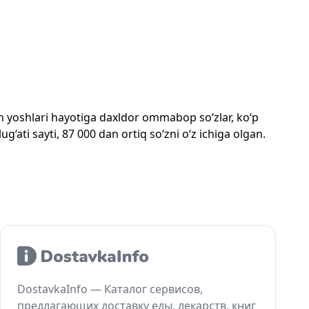
mon yoshlari hayotiga daxldor ommabop so‘zlar, ko‘p
‘ati sayti, 87 000 dan ortiq so‘zni o‘z ichiga olgan.
DostavkaInfo — Каталог сервисов,
предлагающих доставку еды, лекарств, книг