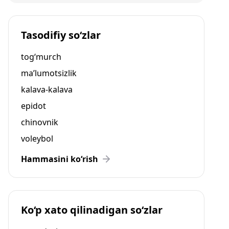
Tasodifiy so‘zlar
tog‘murch
ma’lumotsizlik
kalava-kalava
epidot
chinovnik
voleybol
Hammasini ko‘rish
Ko‘p xato qilinadigan so‘zlar