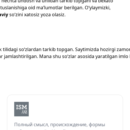
losi, nechta undosh va unlidan tarkib topgani va bexato
 tuslanishiga oid ma’lumotlar berilgan. O‘ylaymizki,
viy
so‘zini xatosiz yoza olasiz.
zbek tilidagi so‘zlardan tarkib topgan. Saytimizda hozirgi za
 jamlashtirilgan. Mana shu so‘zlar asosida yaratilgan imlo lug
Полный смысл, происхождение, формы