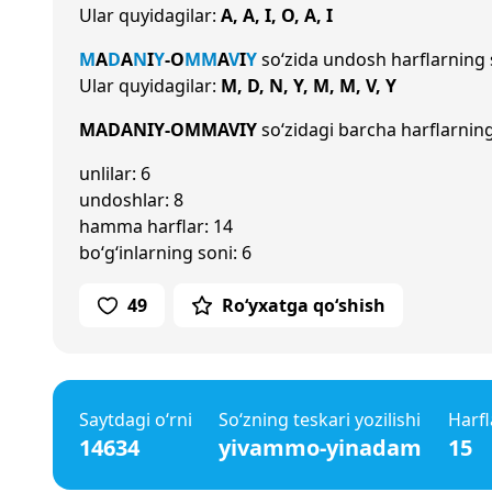
Ular quyidagilar:
A, A, I, O, A, I
M
A
D
A
N
I
Y
-
O
M
M
A
V
I
Y
so‘zida undosh harflarning
Ular quyidagilar:
M, D, N, Y, M, M, V, Y
MADANIY-OMMAVIY
so‘zidagi barcha harflarning
unlilar: 6
undoshlar: 8
hamma harflar: 14
bo‘g‘inlarning soni: 6
49
Ro‘yxatga qo‘shish
Saytdagi o‘rni
So‘zning teskari yozilishi
Harfl
14634
yivammo-yinadam
15