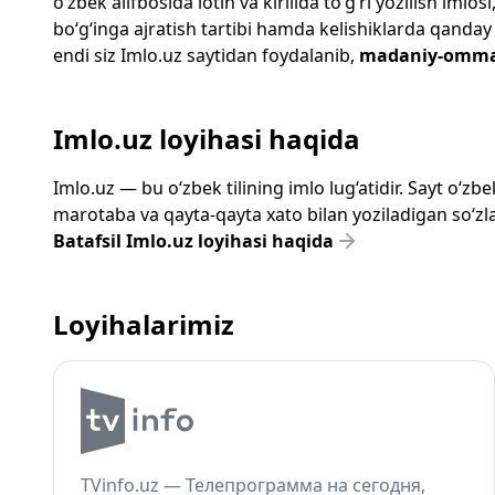
o‘zbek alifbosida lotin va kirillda to‘g‘ri yozilish im
bo‘g‘inga ajratish tartibi hamda kelishiklarda qanday
endi siz
Imlo.uz
saytidan foydalanib,
madaniy-omma
Imlo.uz loyihasi haqida
Imlo.uz — bu o‘zbek tilining imlo lug‘atidir. Sayt o‘
marotaba va qayta-qayta xato bilan yoziladigan so‘zlar
Batafsil Imlo.uz loyihasi haqida
Loyihalarimiz
TVinfo.uz — Телепрограмма на сегодня,