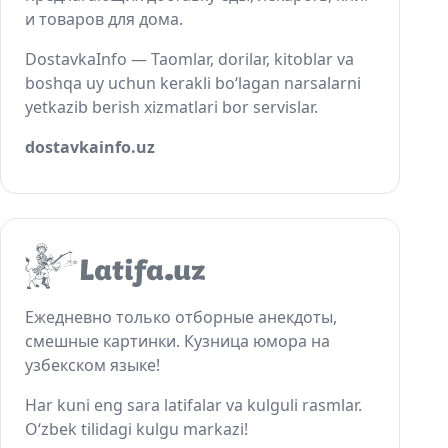
и товаров для дома.
DostavkaInfo — Taomlar, dorilar, kitoblar va
boshqa uy uchun kerakli bo‘lagan narsalarni
yetkazib berish xizmatlari bor servislar.
dostavkainfo.uz
Ежедневно только отборные анекдоты,
смешные картинки. Кузница юмора на
узбекском языке!
Har kuni eng sara latifalar va kulguli rasmlar.
O‘zbek tilidagi kulgu markazi!