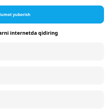
lumot yuborish
arni internetda qidiring