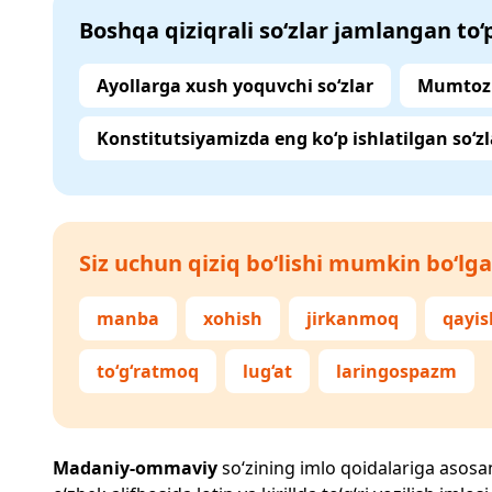
Boshqa qiziqrali so‘zlar jamlangan to
Ayollarga xush yoquvchi so‘zlar
Mumtoz 
Konstitutsiyamizda eng ko‘p ishlatilgan so‘zl
Siz uchun qiziq bo‘lishi mumkin bo‘lga
manba
xohish
jirkanmoq
qayis
to‘g‘ratmoq
lug‘at
laringospazm
Madaniy-ommaviy
so‘zining imlo qoidalariga asosan 