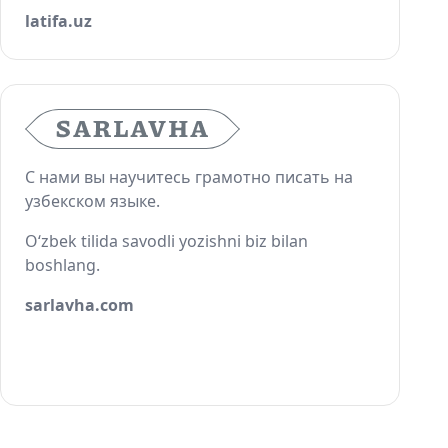
latifa.uz
С нами вы научитесь грамотно писать на
узбекском языке.
O‘zbek tilida savodli yozishni biz bilan
boshlang.
sarlavha.com