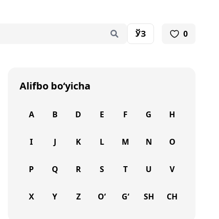
ЎЗ
0
Alifbo bo‘yicha
A
B
D
E
F
G
H
I
J
K
L
M
N
O
P
Q
R
S
T
U
V
X
Y
Z
O‘
G‘
SH
CH