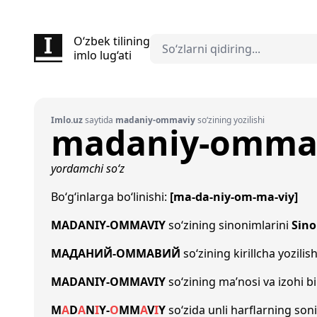
O‘zbek tilining
imlo lug‘ati
Imlo.uz
saytida
madaniy-ommaviy
so‘zining yozilishi
madaniy-omma
yordamchi so‘z
Bo‘g‘inlarga bo‘linishi:
[ma-da-niy-om-ma-viy]
MADANIY-OMMAVIY
so‘zining sinonimlarini
Sin
МАДАНИЙ-ОММАВИЙ
so‘zining kirillcha yozilis
MADANIY-OMMAVIY
so‘zining ma’nosi va izohi b
M
A
D
A
N
I
Y
-
O
M
M
A
V
I
Y
so‘zida unli harflarning son