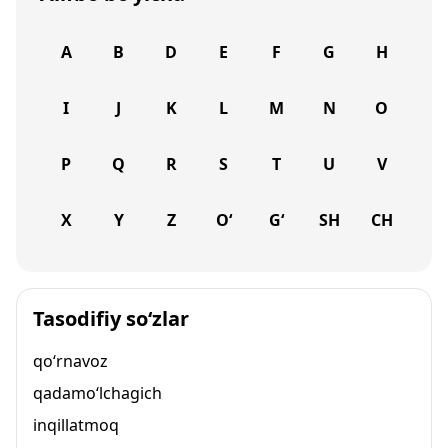
A
B
D
E
F
G
H
I
J
K
L
M
N
O
P
Q
R
S
T
U
V
X
Y
Z
O‘
G‘
SH
CH
Tasodifiy so‘zlar
qo‘rnavoz
qadamo‘lchagich
inqillatmoq