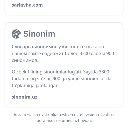
sarlavha.com
Словарь синонимов узбекского языка на
нашем сайте содержит более 3300 слов и 900
синонимов.
O‘zbek tilining sinonimlar lug‘ati. Saytda 3300
tadan ortiq so‘zlar, 900 ga yaqin sinonim so‘zlar
to‘plamiga jamlangan.
sinonim.uz
ibora.uz
salsa.uz
skripka.uz
slovo.uz
television.uz
vatt.uz
iboralar.uz
resumes.uz
havo.uz