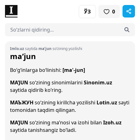
ЎЗ
0
Imlo.uz
saytida
ma’jun
so‘zining yozilishi
ma’jun
Bo‘g‘inlarga bo‘linishi:
[ma'-jun]
MA’JUN
so‘zining sinonimlarini
Sinonim.uz
saytida qidirib ko‘ring.
МАЪЖУН
so‘zining kirillcha yozilishi
Lotin.uz
sayti
tomonidan taqdim qilingan.
MA’JUN
so‘zining ma’nosi va izohi bilan
Izoh.uz
saytida tanishsangiz bo‘ladi.