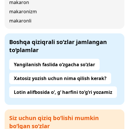
makaron
makaronizm
makaronli
Boshqa qiziqrali so‘zlar jamlangan
to‘plamlar
Yangilanish faslida o‘zgacha so‘zlar
Xatosiz yozish uchun nima qilish kerak?
Lotin alifbosida o‘, g‘ harfini to‘g‘ri yozamiz
Siz uchun qiziq bo‘lishi mumkin
bo‘lgan so‘zlar