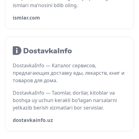
ismlari ma’nosini bilib oling.
ismlar.com
DostavkaInfo — Каталог сервисов,
предлагающих доставку еды, лекарств, книг и
товаров для дома.
DostavkaInfo — Taomlar, dorilar, kitoblar va
boshqa uy uchun kerakli bo‘lagan narsalarni
yetkazib berish xizmatlari bor servislar.
dostavkainfo.uz