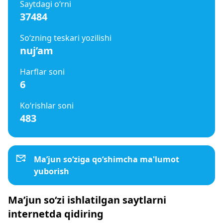
Saytdagi o‘rni
37484
So‘zning teskari yozilishi
nuj’am
Harflar soni
6
Ko‘rishlar soni
483
Ma’jun so‘ziga qo‘shimcha ma'lumot
yuborish
Ma’jun so‘zi ishlatilgan saytlarni
internetda qidiring