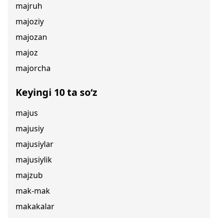
majruh
majoziy
majozan
majoz
majorcha
Keyingi 10 ta so‘z
majus
majusiy
majusiylar
majusiylik
majzub
mak-mak
makakalar