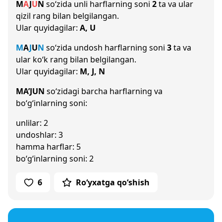
M
A
J
U
N
so‘zida unli harflarning soni
2
ta va ular
qizil rang bilan belgilangan.
Ular quyidagilar:
A, U
M
A
J
U
N
so‘zida undosh harflarning soni
3
ta va
ular ko‘k rang bilan belgilangan.
Ular quyidagilar:
M, J, N
MA’JUN
so‘zidagi barcha harflarning va
bo‘g‘inlarning soni:
unlilar: 2
undoshlar: 3
hamma harflar: 5
bo‘g‘inlarning soni: 2
6
Ro‘yxatga qo‘shish