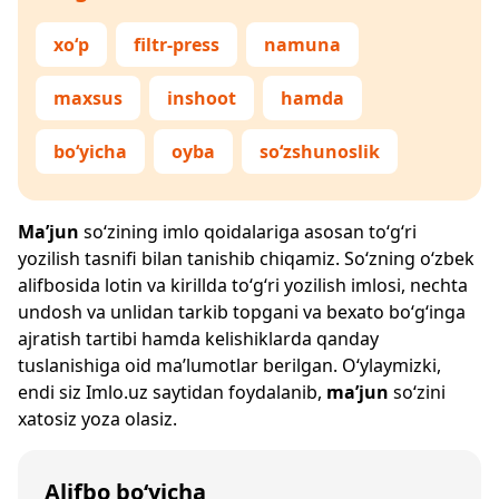
xo‘p
filtr-press
namuna
maxsus
inshoot
hamda
bo‘yicha
oyba
so‘zshunoslik
Ma’jun
so‘zining imlo qoidalariga asosan to‘g‘ri
yozilish tasnifi bilan tanishib chiqamiz. So‘zning o‘zbek
alifbosida lotin va kirillda to‘g‘ri yozilish imlosi, nechta
undosh va unlidan tarkib topgani va bexato bo‘g‘inga
ajratish tartibi hamda kelishiklarda qanday
tuslanishiga oid ma’lumotlar berilgan. O‘ylaymizki,
endi siz
Imlo.uz
saytidan foydalanib,
ma’jun
so‘zini
xatosiz yoza olasiz.
Alifbo bo‘yicha