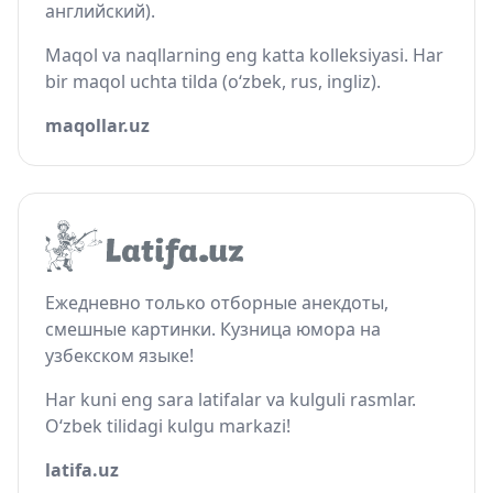
английский).
Maqol va naqllarning eng katta kolleksiyasi. Har
bir maqol uchta tilda (o‘zbek, rus, ingliz).
maqollar.uz
Ежедневно только отборные анекдоты,
смешные картинки. Кузница юмора на
узбекском языке!
Har kuni eng sara latifalar va kulguli rasmlar.
O‘zbek tilidagi kulgu markazi!
latifa.uz