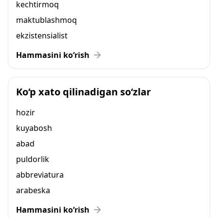
kechtirmoq
maktublashmoq
ekzistensialist
Hammasini ko‘rish
Ko‘p xato qilinadigan so‘zlar
hozir
kuyabosh
abad
puldorlik
abbreviatura
arabeska
Hammasini ko‘rish