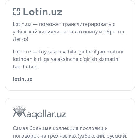
Lotin.uz — поможет транслитерировать с
узбекской кириллицы на латиницу и обратно.
Легко!
Lotin.uz — foydalanuvchilarga berilgan matnni
lotindan kirillga va aksincha o‘girish xizmatini
taklif etadi.
lotin.uz
Самая большая коллекция пословиц и
поговорок на трёх языках (узбекский, русский,