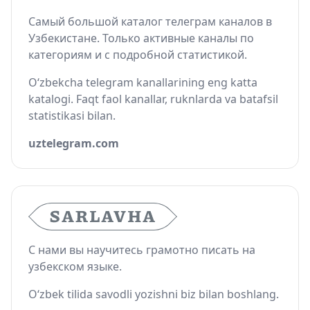
Самый большой каталог телеграм каналов в
Узбекистане. Только активные каналы по
категориям и с подробной статистикой.
O‘zbekcha telegram kanallarining eng katta
katalogi. Faqt faol kanallar, ruknlarda va batafsil
statistikasi bilan.
uztelegram.com
С нами вы научитесь грамотно писать на
узбекском языке.
O‘zbek tilida savodli yozishni biz bilan boshlang.