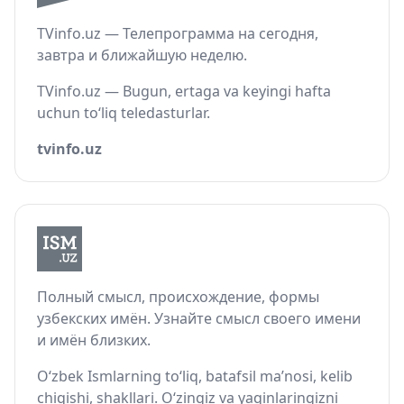
TVinfo.uz — Телепрограмма на сегодня,
завтра и ближайшую неделю.
TVinfo.uz — Bugun, ertaga va keyingi hafta
uchun to‘liq teledasturlar.
tvinfo.uz
Полный смысл, происхождение, формы
узбекских имён. Узнайте смысл своего имени
и имён близких.
O‘zbek Ismlarning to‘liq, batafsil ma’nosi, kelib
chiqishi, shakllari. O‘zingiz va yaqinlaringizni