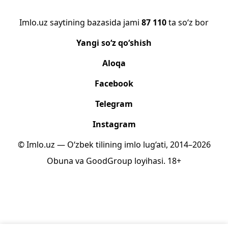
Imlo.uz saytining bazasida jami
87 110
ta so‘z bor
Yangi so‘z qo‘shish
Aloqa
Facebook
Telegram
Instagram
© Imlo.uz — O‘zbek tilining imlo lug‘ati, 2014–2026
Obuna
va
GoodGroup
loyihasi.
18+