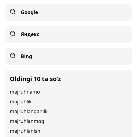
Google
Яндекс
Bing
Oldingi 10 ta so‘z
majruhnamo
majruhlik
majruhlanganlik
majruhlanmoq
majruhlanish