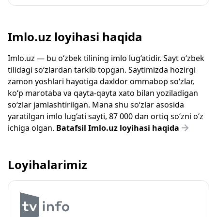
Imlo.uz loyihasi haqida
Imlo.uz — bu o‘zbek tilining imlo lug‘atidir. Sayt o‘zbek
tilidagi so‘zlardan tarkib topgan. Saytimizda hozirgi
zamon yoshlari hayotiga daxldor ommabop so‘zlar,
ko‘p marotaba va qayta-qayta xato bilan yoziladigan
so‘zlar jamlashtirilgan. Mana shu so‘zlar asosida
yaratilgan imlo lug‘ati sayti, 87 000 dan ortiq so‘zni o‘z
ichiga olgan.
Batafsil Imlo.uz loyihasi haqida
Loyihalarimiz