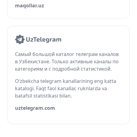
maqollar.uz
Самый большой каталог телеграм каналов
в Узбекистане. Только активные каналы по
категориям и с подробной статистикой.
O‘zbekcha telegram kanallarining eng katta
katalogi. Faqt faol kanallar, ruknlarda va
batafsil statistikasi bilan.
uztelegram.com