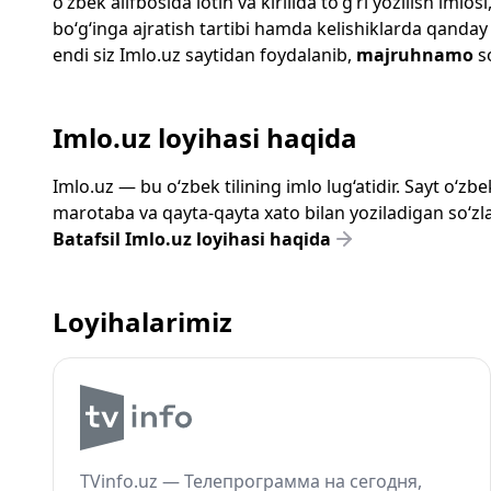
o‘zbek alifbosida lotin va kirillda to‘g‘ri yozilish im
bo‘g‘inga ajratish tartibi hamda kelishiklarda qanday
endi siz
Imlo.uz
saytidan foydalanib,
majruhnamo
so
Imlo.uz loyihasi haqida
Imlo.uz — bu o‘zbek tilining imlo lug‘atidir. Sayt o‘
marotaba va qayta-qayta xato bilan yoziladigan so‘zlar
Batafsil Imlo.uz loyihasi haqida
Loyihalarimiz
TVinfo.uz — Телепрограмма на сегодня,