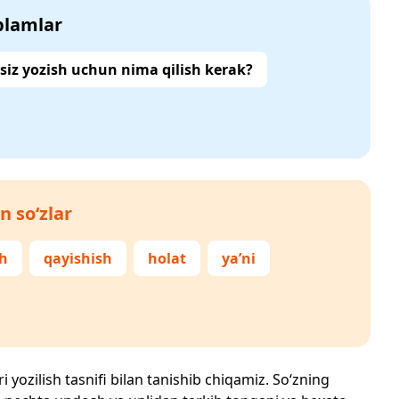
‘plamlar
siz yozish uchun nima qilish kerak?
n so‘zlar
h
qayishish
holat
ya’ni
i yozilish tasnifi bilan tanishib chiqamiz. So‘zning