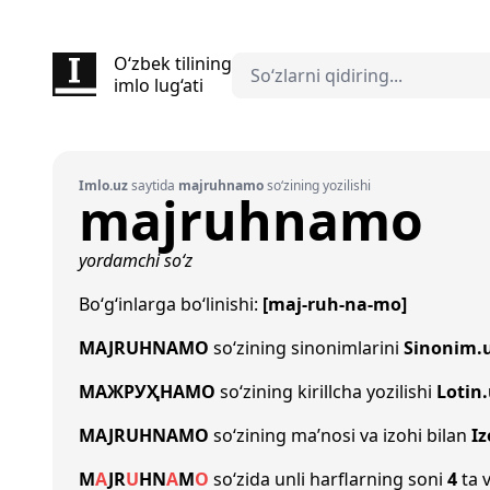
O‘zbek tilining
imlo lug‘ati
Imlo.uz
saytida
majruhnamo
so‘zining yozilishi
majruhnamo
yordamchi so‘z
Bo‘g‘inlarga bo‘linishi:
[maj-ruh-na-mo]
MAJRUHNAMO
so‘zining sinonimlarini
Sinonim.
МАЖРУҲНАМО
so‘zining kirillcha yozilishi
Lotin
MAJRUHNAMO
so‘zining ma’nosi va izohi bilan
Iz
M
A
J
R
U
H
N
A
M
O
so‘zida unli harflarning soni
4
ta v