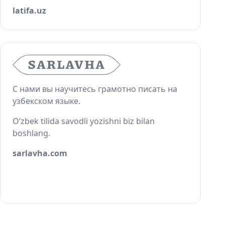
latifa.uz
С нами вы научитесь грамотно писать на
узбекском языке.
O‘zbek tilida savodli yozishni biz bilan
boshlang.
sarlavha.com