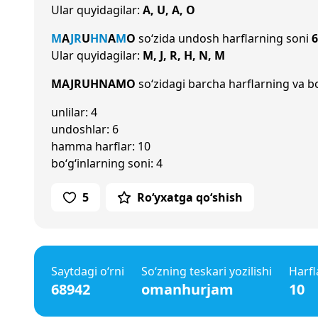
Ular quyidagilar:
A, U, A, O
M
A
J
R
U
H
N
A
M
O
so‘zida undosh harflarning soni
6
Ular quyidagilar:
M, J, R, H, N, M
MAJRUHNAMO
so‘zidagi barcha harflarning va bo
unlilar: 4
undoshlar: 6
hamma harflar: 10
bo‘g‘inlarning soni: 4
5
Ro‘yxatga qo‘shish
Saytdagi o‘rni
So‘zning teskari yozilishi
Harfl
68942
omanhurjam
10