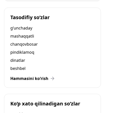
Tasodifiy so‘zlar
g‘unchaday
mashaqqatli
chanqovbosar
pindiklamoq
dinatlar
beshbel
Hammasini ko‘rish
Ko‘p xato qilinadigan so‘zlar