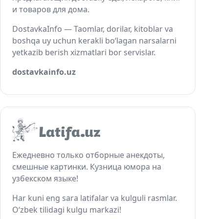
и товаров для дома.
DostavkaInfo — Taomlar, dorilar, kitoblar va
boshqa uy uchun kerakli bo‘lagan narsalarni
yetkazib berish xizmatlari bor servislar.
dostavkainfo.uz
Ежедневно только отборные анекдоты,
смешные картинки. Кузница юмора на
узбекском языке!
Har kuni eng sara latifalar va kulguli rasmlar.
O‘zbek tilidagi kulgu markazi!