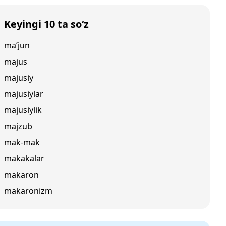
Keyingi 10 ta so‘z
ma’jun
majus
majusiy
majusiylar
majusiylik
majzub
mak-mak
makakalar
makaron
makaronizm