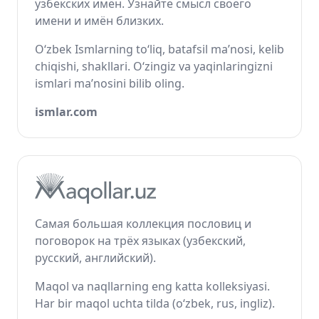
узбекских имён. Узнайте смысл своего
имени и имён близких.
O‘zbek Ismlarning to‘liq, batafsil ma’nosi, kelib
chiqishi, shakllari. O‘zingiz va yaqinlaringizni
ismlari ma’nosini bilib oling.
ismlar.com
Самая большая коллекция пословиц и
поговорок на трёх языках (узбекский,
русский, английский).
Maqol va naqllarning eng katta kolleksiyasi.
Har bir maqol uchta tilda (o‘zbek, rus, ingliz).