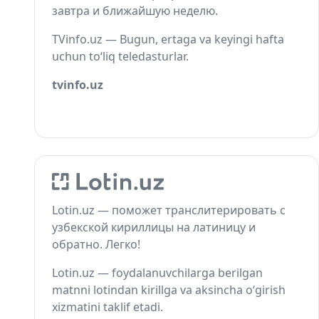
завтра и ближайшую неделю.
TVinfo.uz — Bugun, ertaga va keyingi hafta
uchun to‘liq teledasturlar.
tvinfo.uz
Lotin.uz — поможет транслитерировать с
узбекской кириллицы на латиницу и
обратно. Легко!
Lotin.uz — foydalanuvchilarga berilgan
matnni lotindan kirillga va aksincha o‘girish
xizmatini taklif etadi.