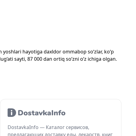
mon yoshlari hayotiga daxldor ommabop so‘zlar, ko‘p
‘ati sayti, 87 000 dan ortiq so‘zni o‘z ichiga olgan.
DostavkaInfo — Каталог сервисов,
предлагающих доставку еды, лекарств, книг