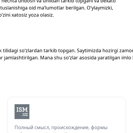
losi, nechta undosh va unlidan tarkib topgani va bexato
 tuslanishiga oid ma’lumotlar berilgan. O‘ylaymizki,
‘zini xatosiz yoza olasiz.
zbek tilidagi so‘zlardan tarkib topgan. Saytimizda hozirgi za
 jamlashtirilgan. Mana shu so‘zlar asosida yaratilgan imlo lug
Полный смысл, происхождение, формы