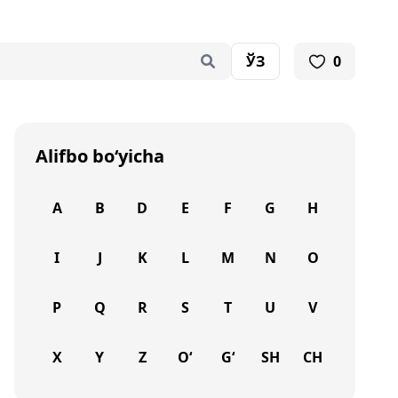
ЎЗ
0
Alifbo bo‘yicha
A
B
D
E
F
G
H
I
J
K
L
M
N
O
P
Q
R
S
T
U
V
X
Y
Z
O‘
G‘
SH
CH