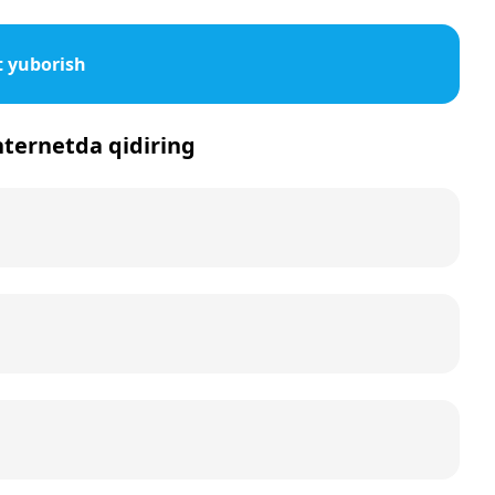
 yuborish
nternetda qidiring