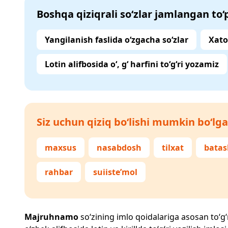
Boshqa qiziqrali so‘zlar jamlangan to
Yangilanish faslida o‘zgacha so‘zlar
Xato
Lotin alifbosida o‘, g‘ harfini to‘g‘ri yozamiz
Siz uchun qiziq bo‘lishi mumkin bo‘lga
maxsus
nasabdosh
tilxat
batas
rahbar
suiiste’mol
Majruhnamo
so‘zining imlo qoidalariga asosan to‘g‘r