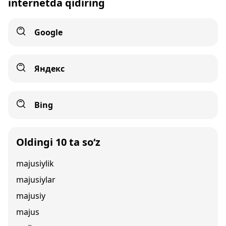
internetda qidiring
Google
Яндекс
Bing
Oldingi 10 ta so‘z
majusiylik
majusiylar
majusiy
majus