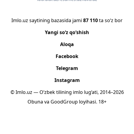
Imlo.uz saytining bazasida jami
87 110
ta so‘z bor
Yangi so‘z qo‘shish
Aloqa
Facebook
Telegram
Instagram
© Imlo.uz — O‘zbek tilining imlo lug‘ati, 2014–2026
Obuna
va
GoodGroup
loyihasi.
18+