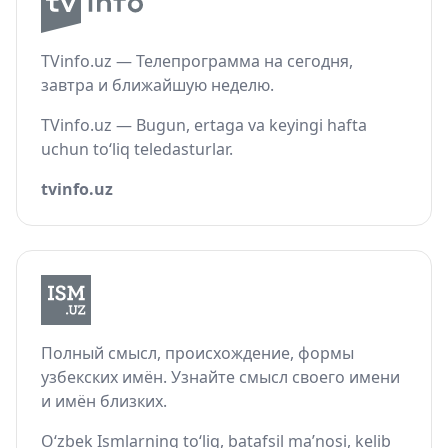
TVinfo.uz — Телепрограмма на сегодня,
завтра и ближайшую неделю.
TVinfo.uz — Bugun, ertaga va keyingi hafta
uchun to‘liq teledasturlar.
tvinfo.uz
Полный смысл, происхождение, формы
узбекских имён. Узнайте смысл своего имени
и имён близких.
O‘zbek Ismlarning to‘liq, batafsil ma’nosi, kelib