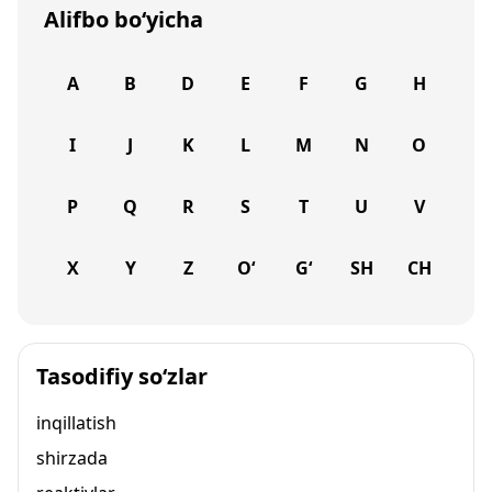
Alifbo bo‘yicha
A
B
D
E
F
G
H
I
J
K
L
M
N
O
P
Q
R
S
T
U
V
X
Y
Z
O‘
G‘
SH
CH
Tasodifiy so‘zlar
inqillatish
shirzada