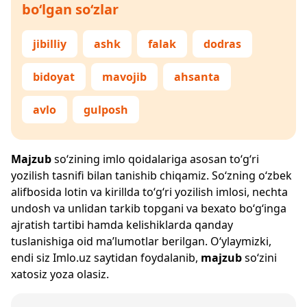
bo‘lgan so‘zlar
jibilliy
ashk
falak
dodras
bidoyat
mavojib
ahsanta
avlo
gulposh
Majzub
so‘zining imlo qoidalariga asosan to‘g‘ri
yozilish tasnifi bilan tanishib chiqamiz. So‘zning o‘zbek
alifbosida lotin va kirillda to‘g‘ri yozilish imlosi, nechta
undosh va unlidan tarkib topgani va bexato bo‘g‘inga
ajratish tartibi hamda kelishiklarda qanday
tuslanishiga oid ma’lumotlar berilgan. O‘ylaymizki,
endi siz
Imlo.uz
saytidan foydalanib,
majzub
so‘zini
xatosiz yoza olasiz.