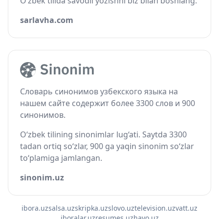
O‘zbek tilida savodli yozishni biz bilan boshlang.
sarlavha.com
Словарь синонимов узбекского языка на
нашем сайте содержит более 3300 слов и 900
синонимов.
O‘zbek tilining sinonimlar lug‘ati. Saytda 3300
tadan ortiq so‘zlar, 900 ga yaqin sinonim so‘zlar
to‘plamiga jamlangan.
sinonim.uz
ibora.uz
salsa.uz
skripka.uz
slovo.uz
television.uz
vatt.uz
iboralar.uz
resumes.uz
havo.uz