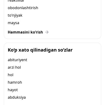
reaktivlar
obodonlashtirish
to‘njiyak
maysa
Hammasini ko‘rish
Ko‘p xato qilinadigan so‘zlar
abituriyent
arzi hol
hol
hamroh
hayot
abduksiya