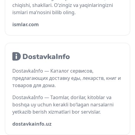
chiqishi, shakllari. O‘zingiz va yaqinlaringizni
ismlari ma’nosini bilib oling.
ismlar.com
DostavkaInfo — Каталог сервисов,
предлагающих доставку еды, лекарств, книг и
товаров для дома.
DostavkaInfo — Taomlar, dorilar, kitoblar va
boshqa uy uchun kerakli bo‘lagan narsalarni
yetkazib berish xizmatlari bor servislar.
dostavkainfo.uz