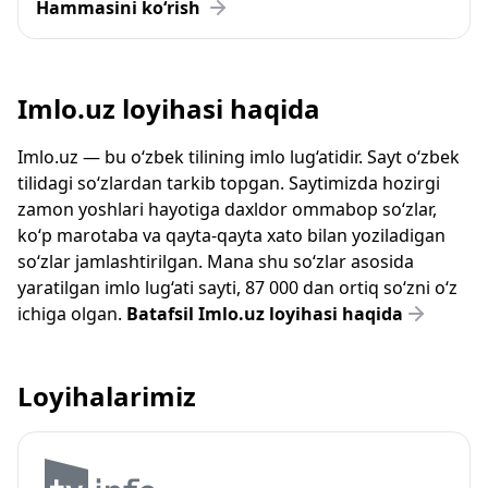
Hammasini ko‘rish
Imlo.uz loyihasi haqida
Imlo.uz — bu o‘zbek tilining imlo lug‘atidir. Sayt o‘zbek
tilidagi so‘zlardan tarkib topgan. Saytimizda hozirgi
zamon yoshlari hayotiga daxldor ommabop so‘zlar,
ko‘p marotaba va qayta-qayta xato bilan yoziladigan
so‘zlar jamlashtirilgan. Mana shu so‘zlar asosida
yaratilgan imlo lug‘ati sayti, 87 000 dan ortiq so‘zni o‘z
ichiga olgan.
Batafsil Imlo.uz loyihasi haqida
Loyihalarimiz