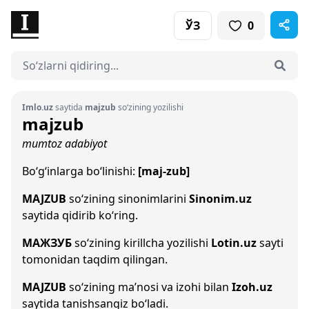
ЎЗ
0
Imlo.uz
saytida
majzub
so‘zining yozilishi
majzub
mumtoz adabiyot
Bo‘g‘inlarga bo‘linishi:
[maj-zub]
MAJZUB
so‘zining sinonimlarini
Sinonim.uz
saytida qidirib ko‘ring.
МАЖЗУБ
so‘zining kirillcha yozilishi
Lotin.uz
sayti
tomonidan taqdim qilingan.
MAJZUB
so‘zining ma’nosi va izohi bilan
Izoh.uz
saytida tanishsangiz bo‘ladi.