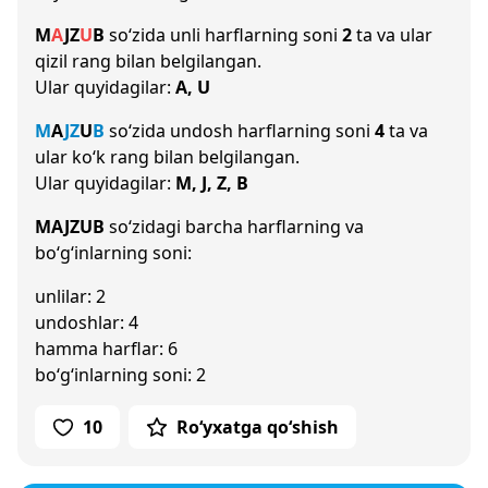
M
A
J
Z
U
B
so‘zida unli harflarning soni
2
ta va ular
qizil rang bilan belgilangan.
Ular quyidagilar:
A, U
M
A
J
Z
U
B
so‘zida undosh harflarning soni
4
ta va
ular ko‘k rang bilan belgilangan.
Ular quyidagilar:
M, J, Z, B
MAJZUB
so‘zidagi barcha harflarning va
bo‘g‘inlarning soni:
unlilar: 2
undoshlar: 4
hamma harflar: 6
bo‘g‘inlarning soni: 2
10
Ro‘yxatga qo‘shish