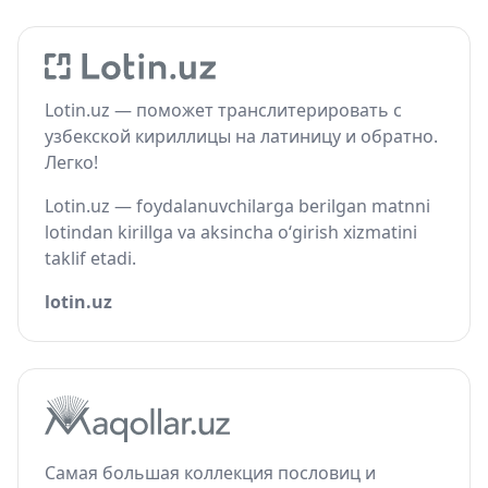
Lotin.uz — поможет транслитерировать с
узбекской кириллицы на латиницу и обратно.
Легко!
Lotin.uz — foydalanuvchilarga berilgan matnni
lotindan kirillga va aksincha o‘girish xizmatini
taklif etadi.
lotin.uz
Самая большая коллекция пословиц и