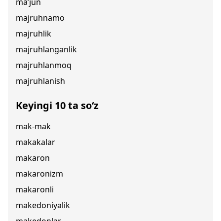
ma’jun
majruhnamo
majruhlik
majruhlanganlik
majruhlanmoq
majruhlanish
Keyingi 10 ta so‘z
mak-mak
makakalar
makaron
makaronizm
makaronli
makedoniyalik