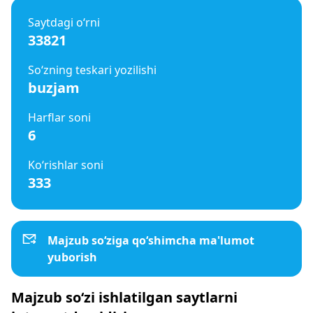
Saytdagi o‘rni
33821
So‘zning teskari yozilishi
buzjam
Harflar soni
6
Ko‘rishlar soni
333
Majzub so‘ziga qo‘shimcha ma'lumot
yuborish
Majzub so‘zi ishlatilgan saytlarni