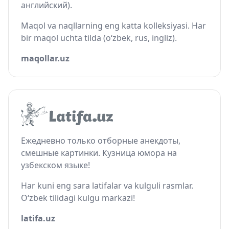
английский).
Maqol va naqllarning eng katta kolleksiyasi. Har
bir maqol uchta tilda (o‘zbek, rus, ingliz).
maqollar.uz
Ежедневно только отборные анекдоты,
смешные картинки. Кузница юмора на
узбекском языке!
Har kuni eng sara latifalar va kulguli rasmlar.
O‘zbek tilidagi kulgu markazi!
latifa.uz