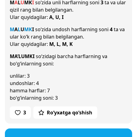
M
A
L
U
M
K
I
so‘zida unli harflarning soni
3
ta va ular
qizil rang bilan belgilangan.
Ular quyidagilar:
A, U, I
M
A
L
U
M
K
I
so‘zida undosh harflarning soni
4
ta va
ular ko‘k rang bilan belgilangan.
Ular quyidagilar:
M, L, M, K
MA’LUMKI
so‘zidagi barcha harflarning va
bo‘g‘inlarning soni:
unlilar: 3
undoshlar: 4
hamma harflar: 7
bo‘g‘inlarning soni: 3
3
Ro‘yxatga qo‘shish