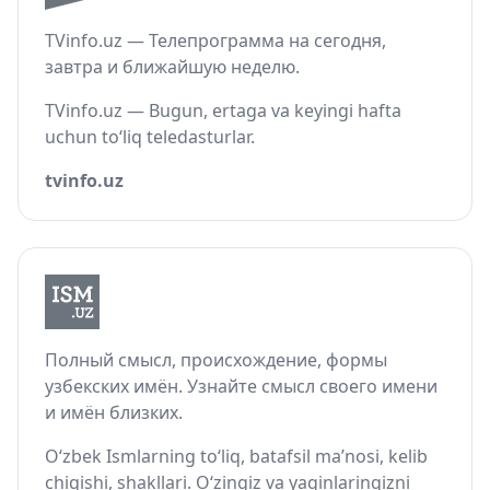
TVinfo.uz — Телепрограмма на сегодня,
завтра и ближайшую неделю.
TVinfo.uz — Bugun, ertaga va keyingi hafta
uchun to‘liq teledasturlar.
tvinfo.uz
Полный смысл, происхождение, формы
узбекских имён. Узнайте смысл своего имени
и имён близких.
O‘zbek Ismlarning to‘liq, batafsil ma’nosi, kelib
chiqishi, shakllari. O‘zingiz va yaqinlaringizni