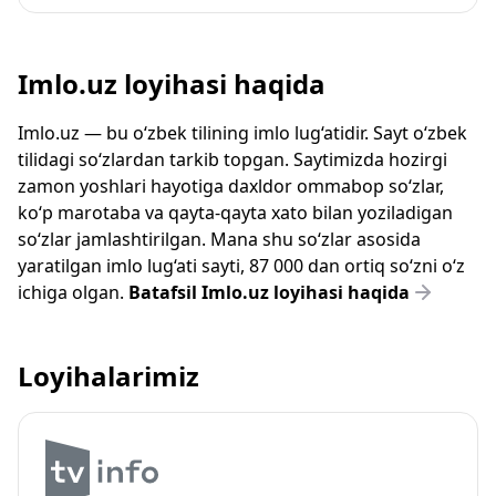
Imlo.uz loyihasi haqida
Imlo.uz — bu o‘zbek tilining imlo lug‘atidir. Sayt o‘zbek
tilidagi so‘zlardan tarkib topgan. Saytimizda hozirgi
zamon yoshlari hayotiga daxldor ommabop so‘zlar,
ko‘p marotaba va qayta-qayta xato bilan yoziladigan
so‘zlar jamlashtirilgan. Mana shu so‘zlar asosida
yaratilgan imlo lug‘ati sayti, 87 000 dan ortiq so‘zni o‘z
ichiga olgan.
Batafsil Imlo.uz loyihasi haqida
Loyihalarimiz