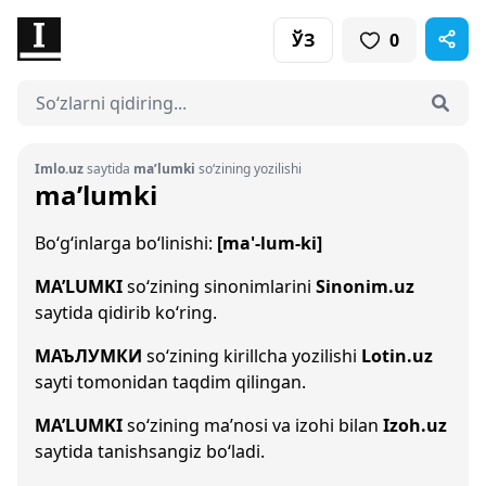
ЎЗ
0
Imlo.uz
saytida
ma’lumki
so‘zining yozilishi
ma’lumki
Bo‘g‘inlarga bo‘linishi:
[ma'-lum-ki]
MA’LUMKI
so‘zining sinonimlarini
Sinonim.uz
saytida qidirib ko‘ring.
МАЪЛУМКИ
so‘zining kirillcha yozilishi
Lotin.uz
sayti tomonidan taqdim qilingan.
MA’LUMKI
so‘zining ma’nosi va izohi bilan
Izoh.uz
saytida tanishsangiz bo‘ladi.