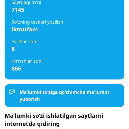
Saytdagi o‘rni
7145
So‘zning teskari yozilishi
ikmul’am
Harflar soni
8
Ko‘rishlar soni
866
Ma’lumki so‘ziga qo‘shimcha ma'lumot
yuborish
Ma’lumki so‘zi ishlatilgan saytlarni
internetda qidiring