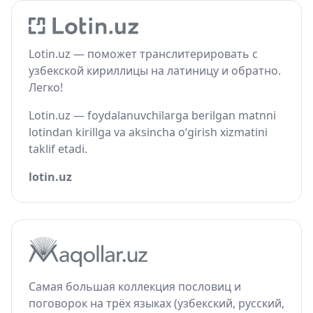
Lotin.uz — поможет транслитерировать с
узбекской кириллицы на латиницу и обратно.
Легко!
Lotin.uz — foydalanuvchilarga berilgan matnni
lotindan kirillga va aksincha o‘girish xizmatini
taklif etadi.
lotin.uz
Самая большая коллекция пословиц и
поговорок на трёх языках (узбекский, русский,