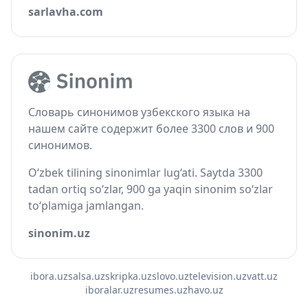
sarlavha.com
Словарь синонимов узбекского языка на
нашем сайте содержит более 3300 слов и 900
синонимов.
O‘zbek tilining sinonimlar lug‘ati. Saytda 3300
tadan ortiq so‘zlar, 900 ga yaqin sinonim so‘zlar
to‘plamiga jamlangan.
sinonim.uz
ibora.uz
salsa.uz
skripka.uz
slovo.uz
television.uz
vatt.uz
iboralar.uz
resumes.uz
havo.uz