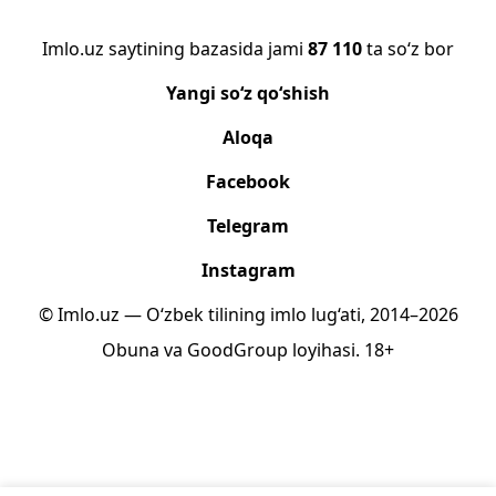
Imlo.uz saytining bazasida jami
87 110
ta so‘z bor
Yangi so‘z qo‘shish
Aloqa
Facebook
Telegram
Instagram
© Imlo.uz — O‘zbek tilining imlo lug‘ati, 2014–2026
Obuna
va
GoodGroup
loyihasi.
18+