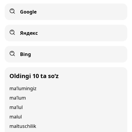
Google
Яндекс
Bing
Oldingi 10 ta so‘z
ma’lumingiz
ma’lum
ma’lul
malul
maltuschilik