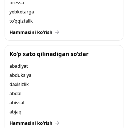
pressa
yebketarga
to‘qqiztalik
Hammasini ko‘rish
Ko‘p xato qilinadigan so‘zlar
abadiyat
abduksiya
daxlsizlik
abdal
abissal
abjaq
Hammasini ko‘rish