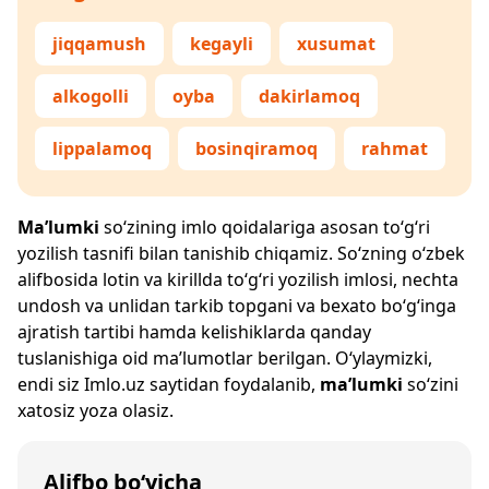
jiqqamush
kegayli
xusumat
alkogolli
oyba
dakirlamoq
lippalamoq
bosinqiramoq
rahmat
Ma’lumki
so‘zining imlo qoidalariga asosan to‘g‘ri
yozilish tasnifi bilan tanishib chiqamiz. So‘zning o‘zbek
alifbosida lotin va kirillda to‘g‘ri yozilish imlosi, nechta
undosh va unlidan tarkib topgani va bexato bo‘g‘inga
ajratish tartibi hamda kelishiklarda qanday
tuslanishiga oid ma’lumotlar berilgan. O‘ylaymizki,
endi siz
Imlo.uz
saytidan foydalanib,
ma’lumki
so‘zini
xatosiz yoza olasiz.
Alifbo bo‘yicha