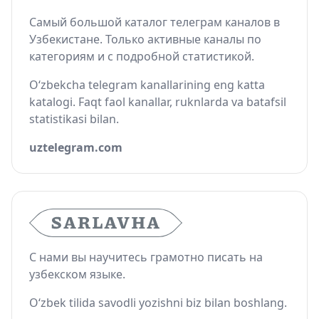
Самый большой каталог телеграм каналов в
Узбекистане. Только активные каналы по
категориям и с подробной статистикой.
O‘zbekcha telegram kanallarining eng katta
katalogi. Faqt faol kanallar, ruknlarda va batafsil
statistikasi bilan.
uztelegram.com
С нами вы научитесь грамотно писать на
узбекском языке.
O‘zbek tilida savodli yozishni biz bilan boshlang.