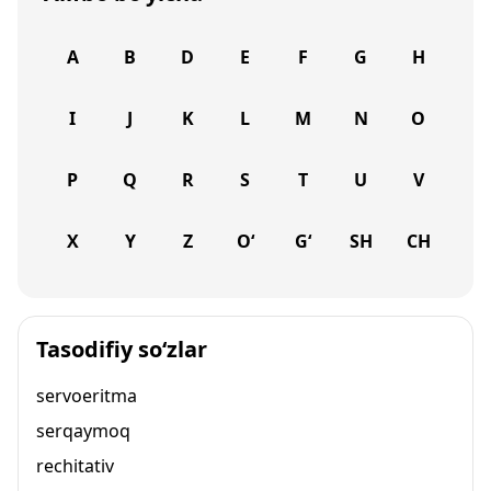
A
B
D
E
F
G
H
I
J
K
L
M
N
O
P
Q
R
S
T
U
V
X
Y
Z
O‘
G‘
SH
CH
Tasodifiy so‘zlar
servoeritma
serqaymoq
rechitativ