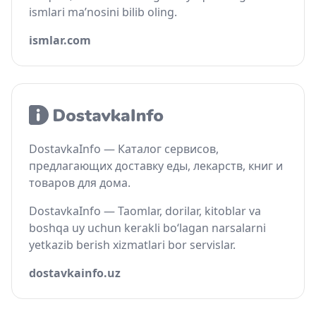
ismlari ma’nosini bilib oling.
ismlar.com
DostavkaInfo — Каталог сервисов,
предлагающих доставку еды, лекарств, книг и
товаров для дома.
DostavkaInfo — Taomlar, dorilar, kitoblar va
boshqa uy uchun kerakli bo‘lagan narsalarni
yetkazib berish xizmatlari bor servislar.
dostavkainfo.uz