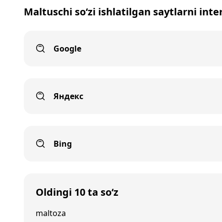
Maltuschi so‘zi ishlatilgan saytlarni int
Google
Яндекс
Bing
Oldingi 10 ta so‘z
maltoza