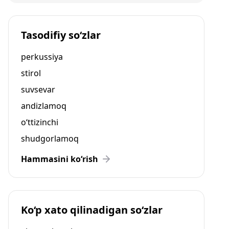
Tasodifiy so‘zlar
perkussiya
stirol
suvsevar
andizlamoq
o‘ttizinchi
shudgorlamoq
Hammasini ko‘rish
Ko‘p xato qilinadigan so‘zlar