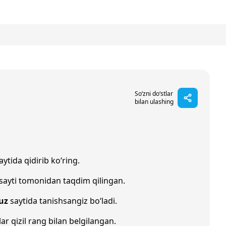
So‘zni do‘stlar
bilan ulashing
aytida qidirib ko‘ring.
sayti tomonidan taqdim qilingan.
uz
saytida tanishsangiz bo‘ladi.
lar qizil rang bilan belgilangan.