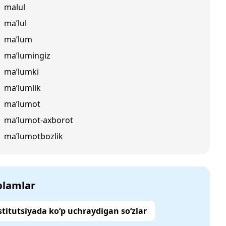
malul
ma’lul
ma’lum
ma’lumingiz
ma’lumki
ma’lumlik
ma’lumot
ma’lumot-axborot
ma’lumotbozlik
‘plamlar
titutsiyada ko‘p uchraydigan so‘zlar