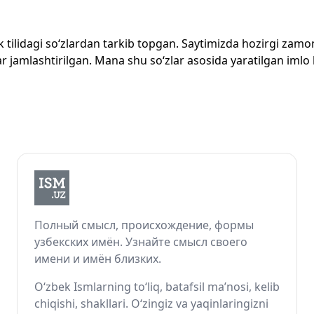
zbek tilidagi so‘zlardan tarkib topgan. Saytimizda hozirgi za
 jamlashtirilgan. Mana shu so‘zlar asosida yaratilgan imlo lug
Полный смысл, происхождение, формы
узбекских имён. Узнайте смысл своего
имени и имён близких.
O‘zbek Ismlarning to‘liq, batafsil ma’nosi, kelib
chiqishi, shakllari. O‘zingiz va yaqinlaringizni