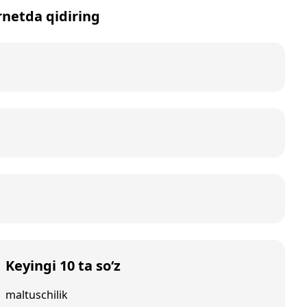
ernetda qidiring
Keyingi 10 ta so‘z
maltuschilik