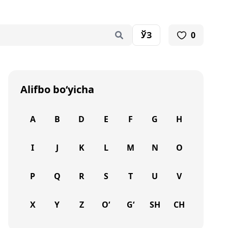
ЎЗ
0
Alifbo bo‘yicha
A
B
D
E
F
G
H
I
J
K
L
M
N
O
P
Q
R
S
T
U
V
X
Y
Z
O‘
G‘
SH
CH