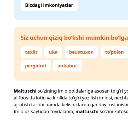
Bizdagi imkoniyatlar
Siz uchun qiziq bo‘lishi mumkin bo‘lga
taxlit
uka
beustuxon
to‘polon
pergidrol
ankabut
Maltuschi
so‘zining imlo qoidalariga asosan to‘g‘ri yo
alifbosida lotin va kirillda to‘g‘ri yozilish imlosi, n
ajratish tartibi hamda kelishiklarda qanday tuslanishi
Imlo.uz
saytidan foydalanib,
maltuschi
so‘zini xatosi