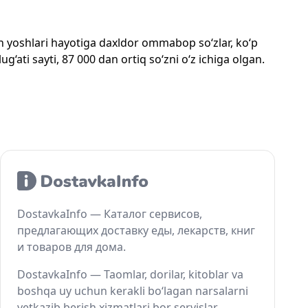
mon yoshlari hayotiga daxldor ommabop so‘zlar, ko‘p
‘ati sayti, 87 000 dan ortiq so‘zni o‘z ichiga olgan.
DostavkaInfo — Каталог сервисов,
предлагающих доставку еды, лекарств, книг
и товаров для дома.
DostavkaInfo — Taomlar, dorilar, kitoblar va
boshqa uy uchun kerakli bo‘lagan narsalarni
yetkazib berish xizmatlari bor servislar.