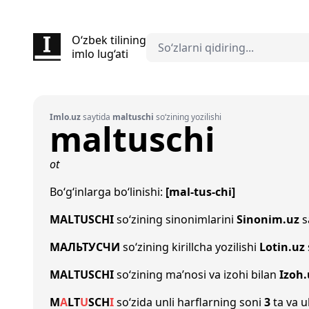
O‘zbek tilining
imlo lug‘ati
Imlo.uz
saytida
maltuschi
so‘zining yozilishi
maltuschi
ot
Bo‘g‘inlarga bo‘linishi:
[mal-tus-chi]
MALTUSCHI
so‘zining sinonimlarini
Sinonim.uz
s
МАЛЬТУСЧИ
so‘zining kirillcha yozilishi
Lotin.uz
MALTUSCHI
so‘zining ma’nosi va izohi bilan
Izoh.
M
A
L
T
U
S
CH
I
so‘zida unli harflarning soni
3
ta va u