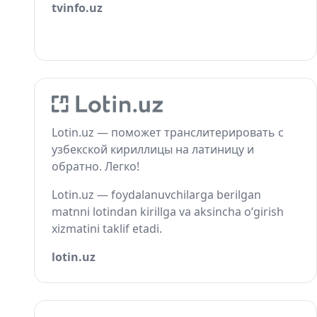
tvinfo.uz
Lotin.uz — поможет транслитерировать с
узбекской кириллицы на латиницу и
обратно. Легко!
Lotin.uz — foydalanuvchilarga berilgan
matnni lotindan kirillga va aksincha o‘girish
xizmatini taklif etadi.
lotin.uz