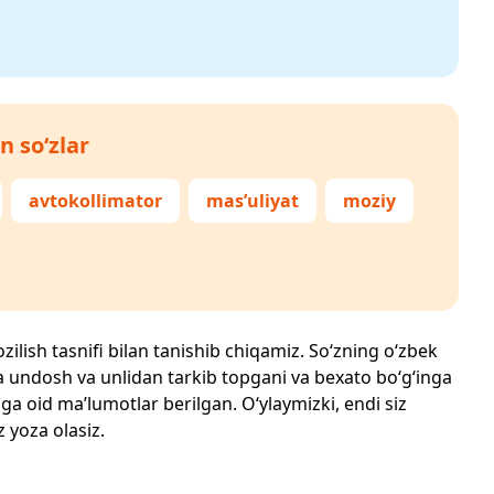
n so‘zlar
avtokollimator
mas’uliyat
moziy
zilish tasnifi bilan tanishib chiqamiz. So‘zning o‘zbek
echta undosh va unlidan tarkib topgani va bexato bo‘g‘inga
ga oid ma’lumotlar berilgan. O‘ylaymizki, endi siz
z yoza olasiz.