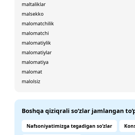
maltaliklar
malsekko
malomatchilik
malomatchi
malomatiylik
malomatiylar
malomatiya
malomat
malolsiz
Boshqa qiziqrali so‘zlar jamlangan to
Nafsoniyatimizga tegadigan so‘zlar
Kons