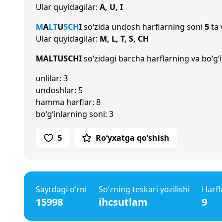
Ular quyidagilar:
A, U, I
M
A
L
T
U
S
CH
I
so‘zida undosh harflarning soni
5
ta 
Ular quyidagilar:
M, L, T, S, CH
MALTUSCHI
so‘zidagi barcha harflarning va bo‘g‘i
unlilar: 3
undoshlar: 5
hamma harflar: 8
bo‘g‘inlarning soni: 3
5
Ro‘yxatga qo‘shish
Saytdagi o‘rni
So‘zning teskari yozilishi
Harfl
15998
ihcsutlam
9