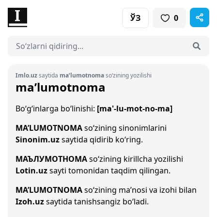
ЎЗ
0
Imlo.uz
saytida
ma’lumotnoma
so‘zining yozilishi
ma’lumotnoma
Bo‘g‘inlarga bo‘linishi:
[ma'-lu-mot-no-ma]
MA’LUMOTNOMA
so‘zining sinonimlarini
Sinonim.uz
saytida qidirib ko‘ring.
МАЪЛУМОТНОМА
so‘zining kirillcha yozilishi
Lotin.uz
sayti tomonidan taqdim qilingan.
MA’LUMOTNOMA
so‘zining ma’nosi va izohi bilan
Izoh.uz
saytida tanishsangiz bo‘ladi.