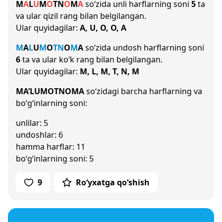
M
A
L
U
M
O
T
N
O
M
A
so‘zida unli harflarning soni
5
ta
va ular qizil rang bilan belgilangan.
Ular quyidagilar:
A, U, O, O, A
M
A
L
U
M
O
T
N
O
M
A
so‘zida undosh harflarning soni
6
ta va ular ko‘k rang bilan belgilangan.
Ular quyidagilar:
M, L, M, T, N, M
MA’LUMOTNOMA
so‘zidagi barcha harflarning va
bo‘g‘inlarning soni:
unlilar: 5
undoshlar: 6
hamma harflar: 11
bo‘g‘inlarning soni: 5
9
Ro‘yxatga qo‘shish