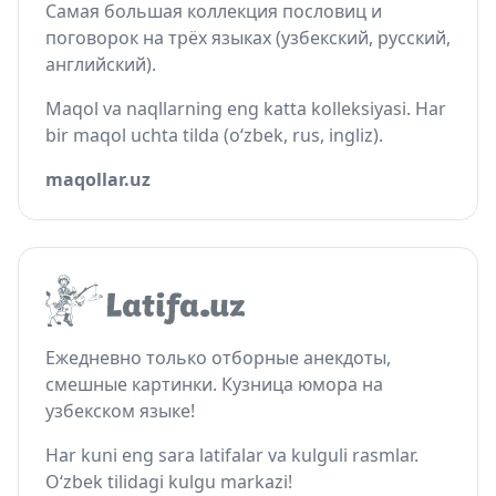
Самая большая коллекция пословиц и
поговорок на трёх языках (узбекский, русский,
английский).
Maqol va naqllarning eng katta kolleksiyasi. Har
bir maqol uchta tilda (o‘zbek, rus, ingliz).
maqollar.uz
Ежедневно только отборные анекдоты,
смешные картинки. Кузница юмора на
узбекском языке!
Har kuni eng sara latifalar va kulguli rasmlar.
O‘zbek tilidagi kulgu markazi!