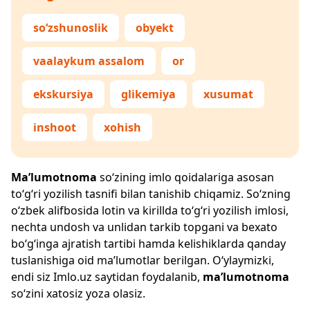
so‘zshunoslik
obyekt
vaalaykum assalom
or
ekskursiya
glikemiya
xusumat
inshoot
xohish
Ma’lumotnoma
so‘zining imlo qoidalariga asosan
to‘g‘ri yozilish tasnifi bilan tanishib chiqamiz. So‘zning
o‘zbek alifbosida lotin va kirillda to‘g‘ri yozilish imlosi,
nechta undosh va unlidan tarkib topgani va bexato
bo‘g‘inga ajratish tartibi hamda kelishiklarda qanday
tuslanishiga oid ma’lumotlar berilgan. O‘ylaymizki,
endi siz
Imlo.uz
saytidan foydalanib,
ma’lumotnoma
so‘zini xatosiz yoza olasiz.