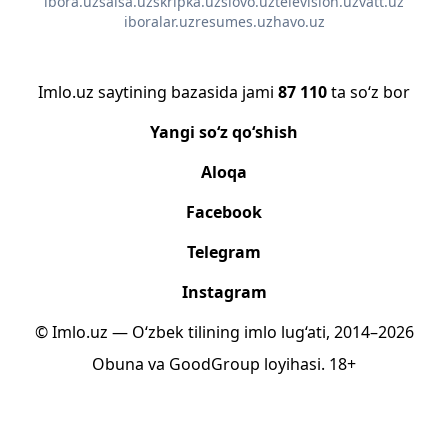
ibora.uz
salsa.uz
skripka.uz
slovo.uz
television.uz
vatt.uz
iboralar.uz
resumes.uz
havo.uz
Imlo.uz saytining bazasida jami
87 110
ta so‘z bor
Yangi so‘z qo‘shish
Aloqa
Facebook
Telegram
Instagram
© Imlo.uz — O‘zbek tilining imlo lug‘ati, 2014–2026
Obuna
va
GoodGroup
loyihasi.
18+