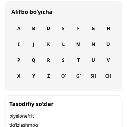
Alifbo bo‘yicha
A
B
D
E
F
G
H
I
J
K
L
M
N
O
P
Q
R
S
T
U
V
X
Y
Z
O‘
G‘
SH
CH
Tasodifiy so‘zlar
piyelonefrit
tig‘izlashmoq