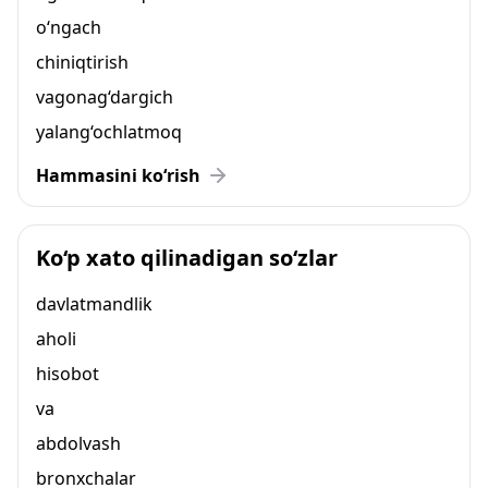
o‘ngach
chiniqtirish
vagonag‘dargich
yalang‘ochlatmoq
Hammasini ko‘rish
Ko‘p xato qilinadigan so‘zlar
davlatmandlik
aholi
hisobot
va
abdolvash
bronxchalar