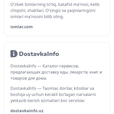
O‘zbek Ismlarning to‘liq, batafsil ma’nosi, kelib
chiqishi, shakllari. O‘zingiz va yaqinlaringizni
ismlari ma’nosini bilib oling.
ismlar.com
DostavkaInfo — Каталог сервисов,
предлагающих доставку еды, лекарств, книг и
товаров для дома.
DostavkaInfo — Taomlar, dorilar, kitoblar va
boshqa uy uchun kerakli bo‘lagan narsalarni
yetkazib berish xizmatlari bor servislar.
dostavkainfo.uz