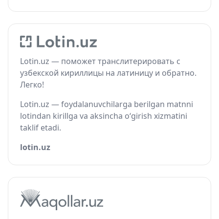
Lotin.uz — поможет транслитерировать с
узбекской кириллицы на латиницу и обратно.
Легко!
Lotin.uz — foydalanuvchilarga berilgan matnni
lotindan kirillga va aksincha o‘girish xizmatini
taklif etadi.
lotin.uz