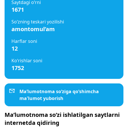
Saytdagi o‘rni
1671
So‘zning teskari yozilishi
amontomul’am
Harflar soni
12
Ko‘rishlar soni
1752
Ma’lumotnoma so‘ziga qo‘shimcha
ma'lumot yuborish
Ma’lumotnoma so‘zi ishlatilgan saytlarni
internetda qidiring