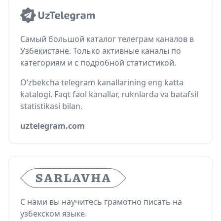
Самый большой каталог телеграм каналов в
Узбекистане. Только активные каналы по
категориям и с подробной статистикой.
O‘zbekcha telegram kanallarining eng katta
katalogi. Faqt faol kanallar, ruknlarda va batafsil
statistikasi bilan.
uztelegram.com
С нами вы научитесь грамотно писать на
узбекском языке.