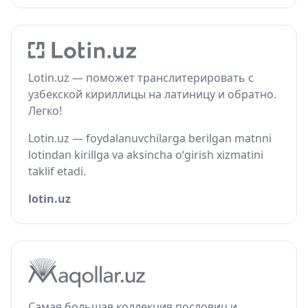
Lotin.uz — поможет транслитерировать с
узбекской кириллицы на латиницу и обратно.
Легко!
Lotin.uz — foydalanuvchilarga berilgan matnni
lotindan kirillga va aksincha o‘girish xizmatini
taklif etadi.
lotin.uz
Самая большая коллекция пословиц и