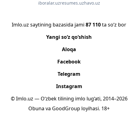
iboralar.uz
resumes.uz
havo.uz
Imlo.uz saytining bazasida jami
87 110
ta so‘z bor
Yangi so‘z qo‘shish
Aloqa
Facebook
Telegram
Instagram
© Imlo.uz — O‘zbek tilining imlo lug‘ati, 2014–2026
Obuna
va
GoodGroup
loyihasi.
18+