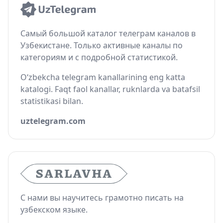
Самый большой каталог телеграм каналов в
Узбекистане. Только активные каналы по
категориям и с подробной статистикой.
O‘zbekcha telegram kanallarining eng katta
katalogi. Faqt faol kanallar, ruknlarda va batafsil
statistikasi bilan.
uztelegram.com
С нами вы научитесь грамотно писать на
узбекском языке.