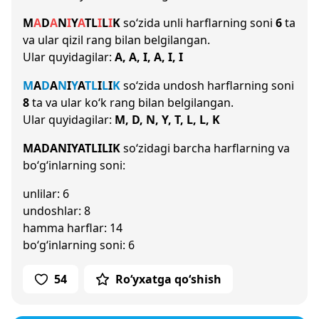
M
A
D
A
N
I
Y
A
T
L
I
L
I
K
so‘zida unli harflarning soni
6
ta
va ular qizil rang bilan belgilangan.
Ular quyidagilar:
A, A, I, A, I, I
M
A
D
A
N
I
Y
A
T
L
I
L
I
K
so‘zida undosh harflarning soni
8
ta va ular ko‘k rang bilan belgilangan.
Ular quyidagilar:
M, D, N, Y, T, L, L, K
MADANIYATLILIK
so‘zidagi barcha harflarning va
bo‘g‘inlarning soni:
unlilar: 6
undoshlar: 8
hamma harflar: 14
bo‘g‘inlarning soni: 6
54
Ro‘yxatga qo‘shish