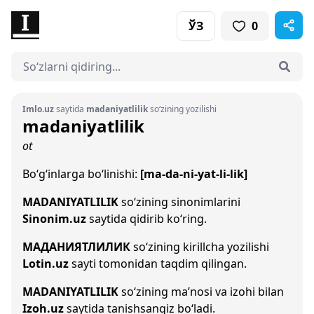
ЎЗ
0
Imlo.uz
saytida
madaniyatlilik
so‘zining yozilishi
madaniyatlilik
ot
Bo‘g‘inlarga bo‘linishi:
[ma-da-ni-yat-li-lik]
MADANIYATLILIK
so‘zining sinonimlarini
Sinonim.uz
saytida qidirib ko‘ring.
МАДАНИЯТЛИЛИК
so‘zining kirillcha yozilishi
Lotin.uz
sayti tomonidan taqdim qilingan.
MADANIYATLILIK
so‘zining ma’nosi va izohi bilan
Izoh.uz
saytida tanishsangiz bo‘ladi.