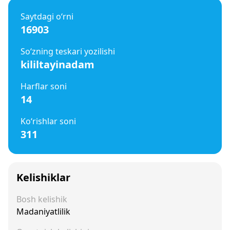
Saytdagi o‘rni
16903
So‘zning teskari yozilishi
kililtayinadam
Harflar soni
14
Ko‘rishlar soni
311
Kelishiklar
Bosh kelishik
Madaniyatlilik