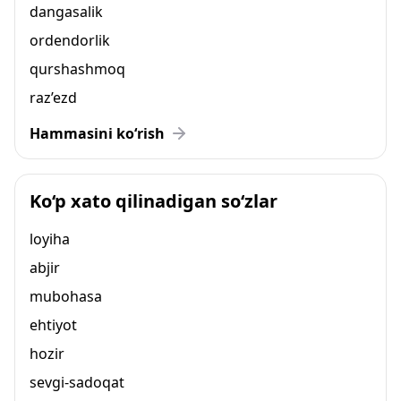
dangasalik
ordendorlik
qurshashmoq
raz’ezd
Hammasini ko‘rish
Ko‘p xato qilinadigan so‘zlar
loyiha
abjir
mubohasa
ehtiyot
hozir
sevgi-sadoqat