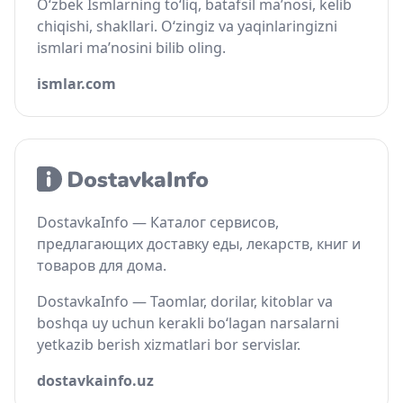
O‘zbek Ismlarning to‘liq, batafsil ma’nosi, kelib
chiqishi, shakllari. O‘zingiz va yaqinlaringizni
ismlari ma’nosini bilib oling.
ismlar.com
DostavkaInfo — Каталог сервисов,
предлагающих доставку еды, лекарств, книг и
товаров для дома.
DostavkaInfo — Taomlar, dorilar, kitoblar va
boshqa uy uchun kerakli bo‘lagan narsalarni
yetkazib berish xizmatlari bor servislar.
dostavkainfo.uz