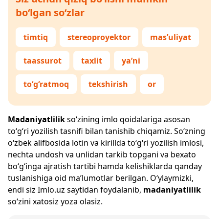
bo‘lgan so‘zlar
timtiq
stereoproyektor
mas’uliyat
taassurot
taxlit
ya’ni
to‘g‘ratmoq
tekshirish
or
Madaniyatlilik
so‘zining imlo qoidalariga asosan
to‘g‘ri yozilish tasnifi bilan tanishib chiqamiz. So‘zning
o‘zbek alifbosida lotin va kirillda to‘g‘ri yozilish imlosi,
nechta undosh va unlidan tarkib topgani va bexato
bo‘g‘inga ajratish tartibi hamda kelishiklarda qanday
tuslanishiga oid ma’lumotlar berilgan. O‘ylaymizki,
endi siz
Imlo.uz
saytidan foydalanib,
madaniyatlilik
so‘zini xatosiz yoza olasiz.