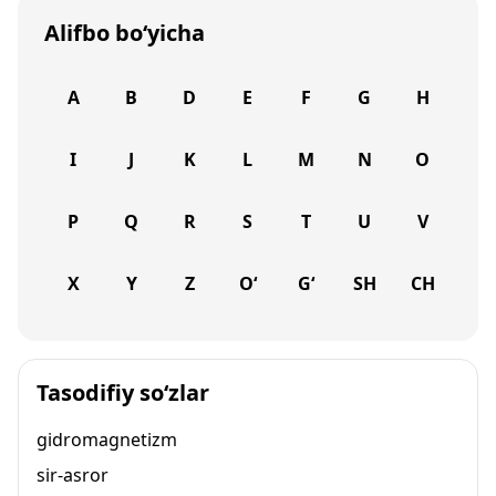
Alifbo bo‘yicha
A
B
D
E
F
G
H
I
J
K
L
M
N
O
P
Q
R
S
T
U
V
X
Y
Z
O‘
G‘
SH
CH
Tasodifiy so‘zlar
gidromagnetizm
sir-asror