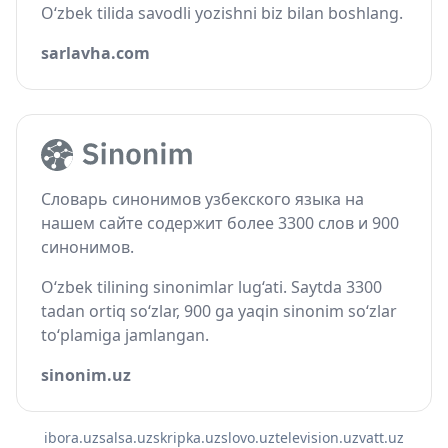
O‘zbek tilida savodli yozishni biz bilan boshlang.
sarlavha.com
Словарь синонимов узбекского языка на
нашем сайте содержит более 3300 слов и 900
синонимов.
O‘zbek tilining sinonimlar lug‘ati. Saytda 3300
tadan ortiq so‘zlar, 900 ga yaqin sinonim so‘zlar
to‘plamiga jamlangan.
sinonim.uz
ibora.uz
salsa.uz
skripka.uz
slovo.uz
television.uz
vatt.uz