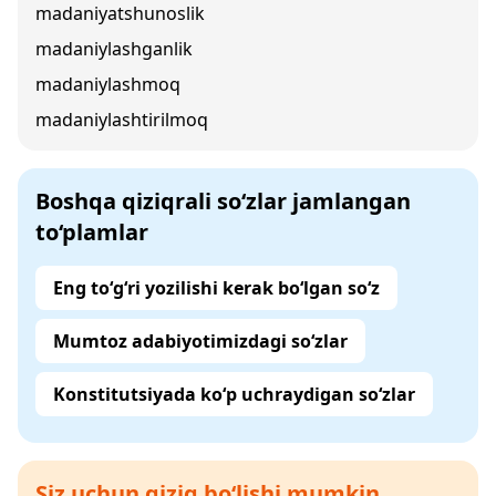
madaniyatshunoslik
madaniylashganlik
madaniylashmoq
madaniylashtirilmoq
Boshqa qiziqrali so‘zlar jamlangan
to‘plamlar
Eng to‘g‘ri yozilishi kerak bo‘lgan so‘z
Mumtoz adabiyotimizdagi so‘zlar
Konstitutsiyada ko‘p uchraydigan so‘zlar
Siz uchun qiziq bo‘lishi mumkin