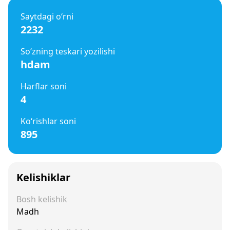
Saytdagi o‘rni
2232
So‘zning teskari yozilishi
hdam
Harflar soni
4
Ko‘rishlar soni
895
Kelishiklar
Bosh kelishik
Madh