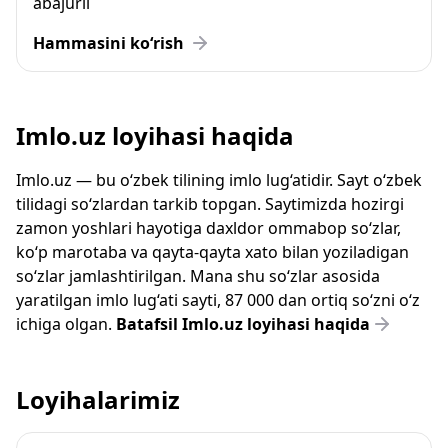
abajurli
Hammasini ko‘rish
Imlo.uz loyihasi haqida
Imlo.uz — bu o‘zbek tilining imlo lug‘atidir. Sayt o‘zbek
tilidagi so‘zlardan tarkib topgan. Saytimizda hozirgi
zamon yoshlari hayotiga daxldor ommabop so‘zlar,
ko‘p marotaba va qayta-qayta xato bilan yoziladigan
so‘zlar jamlashtirilgan. Mana shu so‘zlar asosida
yaratilgan imlo lug‘ati sayti, 87 000 dan ortiq so‘zni o‘z
ichiga olgan.
Batafsil Imlo.uz loyihasi haqida
Loyihalarimiz