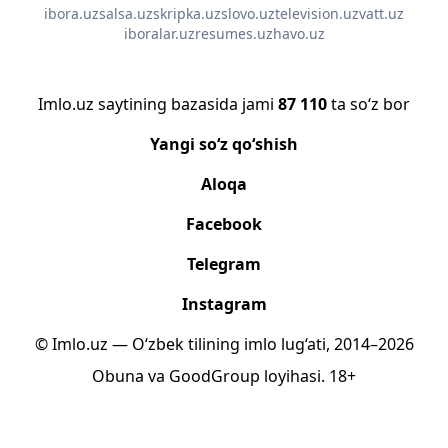
ibora.uz
salsa.uz
skripka.uz
slovo.uz
television.uz
vatt.uz
iboralar.uz
resumes.uz
havo.uz
Imlo.uz saytining bazasida jami
87 110
ta so‘z bor
Yangi so‘z qo‘shish
Aloqa
Facebook
Telegram
Instagram
© Imlo.uz — O‘zbek tilining imlo lug‘ati, 2014–2026
Obuna
va
GoodGroup
loyihasi.
18+