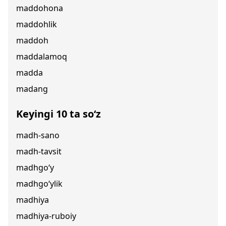
maddohona
maddohlik
maddoh
maddalamoq
madda
madang
Keyingi 10 ta so‘z
madh-sano
madh-tavsit
madhgo‘y
madhgo‘ylik
madhiya
madhiya-ruboiy