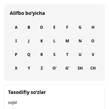
Alifbo bo‘yicha
A
B
D
E
F
G
H
I
J
K
L
M
N
O
P
Q
R
S
T
U
V
X
Y
Z
O‘
G‘
SH
CH
Tasodifiy so‘zlar
sojid