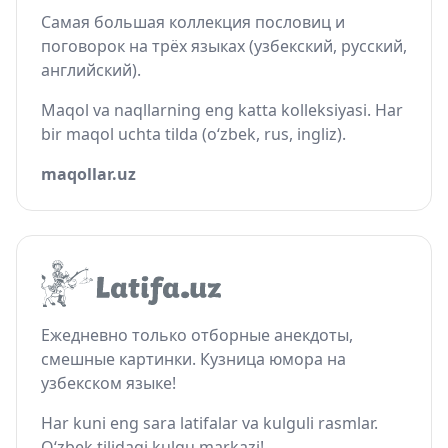
Самая большая коллекция пословиц и
поговорок на трёх языках (узбекский, русский,
английский).
Maqol va naqllarning eng katta kolleksiyasi. Har
bir maqol uchta tilda (o‘zbek, rus, ingliz).
maqollar.uz
Ежедневно только отборные анекдоты,
смешные картинки. Кузница юмора на
узбекском языке!
Har kuni eng sara latifalar va kulguli rasmlar.
O‘zbek tilidagi kulgu markazi!