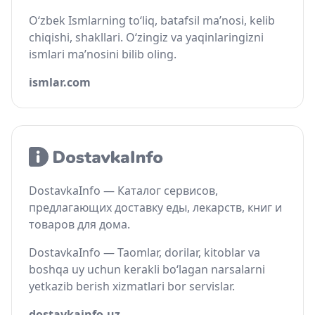
O‘zbek Ismlarning to‘liq, batafsil ma’nosi, kelib
chiqishi, shakllari. O‘zingiz va yaqinlaringizni
ismlari ma’nosini bilib oling.
ismlar.com
DostavkaInfo — Каталог сервисов,
предлагающих доставку еды, лекарств, книг и
товаров для дома.
DostavkaInfo — Taomlar, dorilar, kitoblar va
boshqa uy uchun kerakli bo‘lagan narsalarni
yetkazib berish xizmatlari bor servislar.
dostavkainfo.uz