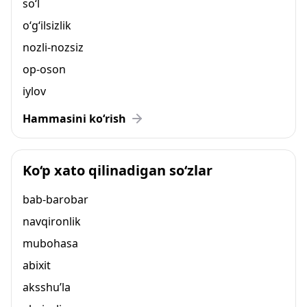
so‘l
o‘g‘ilsizlik
nozli-nozsiz
op-oson
iylov
Hammasini ko‘rish
Ko‘p xato qilinadigan so‘zlar
bab-barobar
navqironlik
mubohasa
abixit
aksshu’la