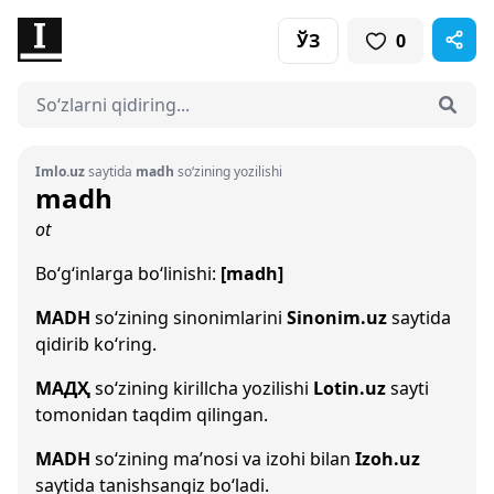
ЎЗ
0
Imlo.uz
saytida
madh
so‘zining yozilishi
madh
ot
Bo‘g‘inlarga bo‘linishi:
[madh]
MADH
so‘zining sinonimlarini
Sinonim.uz
saytida
qidirib ko‘ring.
МАДҲ
so‘zining kirillcha yozilishi
Lotin.uz
sayti
tomonidan taqdim qilingan.
MADH
so‘zining ma’nosi va izohi bilan
Izoh.uz
saytida tanishsangiz bo‘ladi.