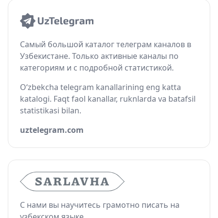
Самый большой каталог телеграм каналов в
Узбекистане. Только активные каналы по
категориям и с подробной статистикой.
O‘zbekcha telegram kanallarining eng katta
katalogi. Faqt faol kanallar, ruknlarda va batafsil
statistikasi bilan.
uztelegram.com
С нами вы научитесь грамотно писать на
узбекском языке.