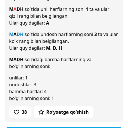
M
A
D
H
so‘zida unli harflarning soni
1
ta va ular
qizil rang bilan belgilangan.
Ular quyidagilar:
A
M
A
D
H
so‘zida undosh harflarning soni
3
ta va ular
ko‘k rang bilan belgilangan.
Ular quyidagilar:
M, D, H
MADH
so‘zidagi barcha harflarning va
bo‘g‘inlarning soni:
unlilar: 1
undoshlar: 3
hamma harflar: 4
bo‘g‘inlarning soni: 1
38
Ro‘yxatga qo‘shish