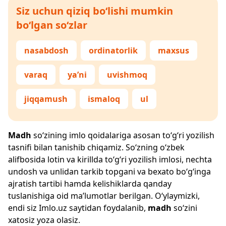
Siz uchun qiziq bo‘lishi mumkin
bo‘lgan so‘zlar
nasabdosh
ordinatorlik
maxsus
varaq
ya’ni
uvishmoq
jiqqamush
ismaloq
ul
Madh
so‘zining imlo qoidalariga asosan to‘g‘ri yozilish
tasnifi bilan tanishib chiqamiz. So‘zning o‘zbek
alifbosida lotin va kirillda to‘g‘ri yozilish imlosi, nechta
undosh va unlidan tarkib topgani va bexato bo‘g‘inga
ajratish tartibi hamda kelishiklarda qanday
tuslanishiga oid ma’lumotlar berilgan. O‘ylaymizki,
endi siz
Imlo.uz
saytidan foydalanib,
madh
so‘zini
xatosiz yoza olasiz.