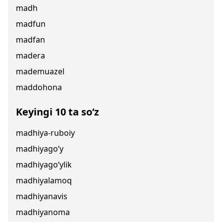
madh
madfun
madfan
madera
mademuazel
maddohona
Keyingi 10 ta so‘z
madhiya-ruboiy
madhiyago‘y
madhiyago‘ylik
madhiyalamoq
madhiyanavis
madhiyanoma