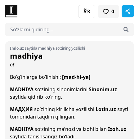
ЎЗ
0
Imlo.uz
saytida
madhiya
so‘zining yozilishi
madhiya
ot
Bo‘g‘inlarga bo‘linishi:
[mad-hi-ya]
MADHIYA
so‘zining sinonimlarini
Sinonim.uz
saytida qidirib ko‘ring.
МАДҲИЯ
so‘zining kirillcha yozilishi
Lotin.uz
sayti
tomonidan taqdim qilingan.
MADHIYA
so‘zining ma’nosi va izohi bilan
Izoh.uz
saytida tanishsangiz bo‘ladi.