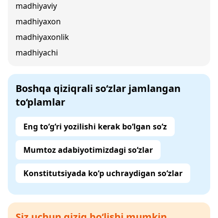
madhiyaviy
madhiyaxon
madhiyaxonlik
madhiyachi
Boshqa qiziqrali so‘zlar jamlangan
to‘plamlar
Eng to‘g‘ri yozilishi kerak bo‘lgan so‘z
Mumtoz adabiyotimizdagi so‘zlar
Konstitutsiyada ko‘p uchraydigan so‘zlar
Siz uchun qiziq bo‘lishi mumkin