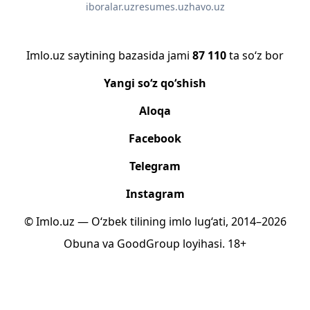
iboralar.uz
resumes.uz
havo.uz
Imlo.uz saytining bazasida jami
87 110
ta so‘z bor
Yangi so‘z qo‘shish
Aloqa
Facebook
Telegram
Instagram
© Imlo.uz — O‘zbek tilining imlo lug‘ati, 2014–2026
Obuna
va
GoodGroup
loyihasi.
18+