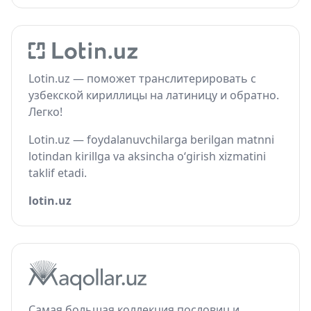
Lotin.uz — поможет транслитерировать с
узбекской кириллицы на латиницу и обратно.
Легко!
Lotin.uz — foydalanuvchilarga berilgan matnni
lotindan kirillga va aksincha o‘girish xizmatini
taklif etadi.
lotin.uz
Самая большая коллекция пословиц и