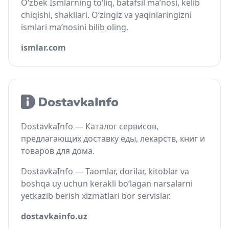
O‘zbek Ismlarning to‘liq, batafsil ma’nosi, kelib
chiqishi, shakllari. O‘zingiz va yaqinlaringizni
ismlari ma’nosini bilib oling.
ismlar.com
DostavkaInfo — Каталог сервисов,
предлагающих доставку еды, лекарств, книг и
товаров для дома.
DostavkaInfo — Taomlar, dorilar, kitoblar va
boshqa uy uchun kerakli bo‘lagan narsalarni
yetkazib berish xizmatlari bor servislar.
dostavkainfo.uz