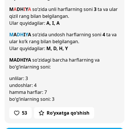
M
A
D
H
I
Y
A
so‘zida unli harflarning soni
3
ta va ular
qizil rang bilan belgilangan.
Ular quyidagilar:
A, I, A
M
A
D
H
I
Y
A
so‘zida undosh harflarning soni
4
ta va
ular ko‘k rang bilan belgilangan.
Ular quyidagilar:
M, D, H, Y
MADHIYA
so‘zidagi barcha harflarning va
bo‘g‘inlarning soni:
unlilar: 3
undoshlar: 4
hamma harflar: 7
bo‘g‘inlarning soni: 3
53
Ro‘yxatga qo‘shish