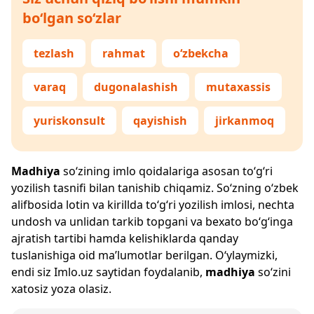
bo‘lgan so‘zlar
tezlash
rahmat
o‘zbekcha
varaq
dugonalashish
mutaxassis
yuriskonsult
qayishish
jirkanmoq
Madhiya
so‘zining imlo qoidalariga asosan to‘g‘ri
yozilish tasnifi bilan tanishib chiqamiz. So‘zning o‘zbek
alifbosida lotin va kirillda to‘g‘ri yozilish imlosi, nechta
undosh va unlidan tarkib topgani va bexato bo‘g‘inga
ajratish tartibi hamda kelishiklarda qanday
tuslanishiga oid ma’lumotlar berilgan. O‘ylaymizki,
endi siz
Imlo.uz
saytidan foydalanib,
madhiya
so‘zini
xatosiz yoza olasiz.