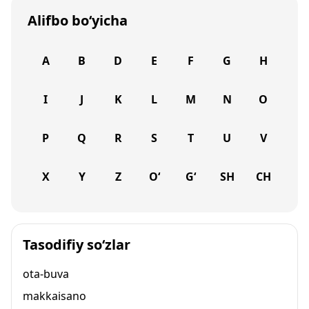
Alifbo bo‘yicha
A
B
D
E
F
G
H
I
J
K
L
M
N
O
P
Q
R
S
T
U
V
X
Y
Z
O‘
G‘
SH
CH
Tasodifiy so‘zlar
ota-buva
makkaisano