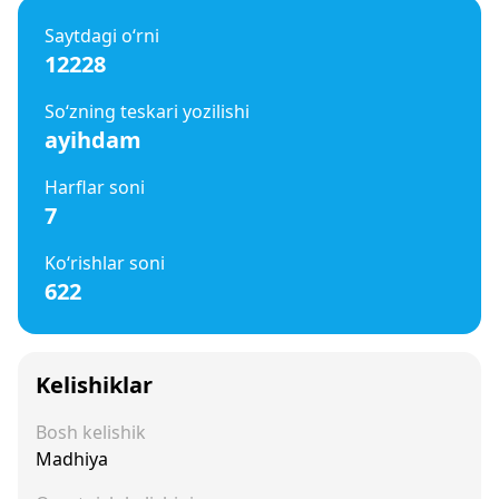
Saytdagi o‘rni
12228
So‘zning teskari yozilishi
ayihdam
Harflar soni
7
Ko‘rishlar soni
622
Kelishiklar
Bosh kelishik
Madhiya