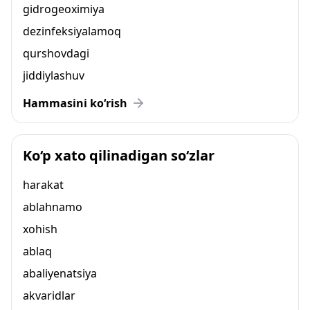
gidrogeoximiya
dezinfeksiyalamoq
qurshovdagi
jiddiylashuv
Hammasini ko‘rish
Ko‘p xato qilinadigan so‘zlar
harakat
ablahnamo
xohish
ablaq
abaliyenatsiya
akvaridlar