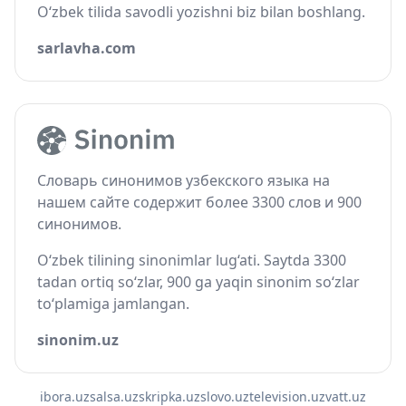
O‘zbek tilida savodli yozishni biz bilan boshlang.
sarlavha.com
Словарь синонимов узбекского языка на
нашем сайте содержит более 3300 слов и 900
синонимов.
O‘zbek tilining sinonimlar lug‘ati. Saytda 3300
tadan ortiq so‘zlar, 900 ga yaqin sinonim so‘zlar
to‘plamiga jamlangan.
sinonim.uz
ibora.uz
salsa.uz
skripka.uz
slovo.uz
television.uz
vatt.uz