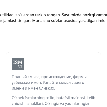
zbek tilidagi so‘zlardan tarkib topgan. Saytimizda hozirgi za
 jamlashtirilgan. Mana shu so‘zlar asosida yaratilgan imlo lug
Полный смысл, происхождение, формы
узбекских имён. Узнайте смысл своего
имени и имён близких.
O‘zbek Ismlarning to‘liq, batafsil ma’nosi, kelib
chiqishi, shakllari. O‘zingiz va yaqinlaringizni