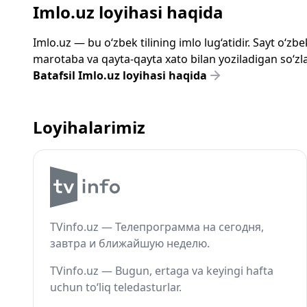
Imlo.uz loyihasi haqida
Imlo.uz — bu o‘zbek tilining imlo lug‘atidir. Sayt o‘
marotaba va qayta-qayta xato bilan yoziladigan so‘zlar
Batafsil Imlo.uz loyihasi haqida
Loyihalarimiz
TVinfo.uz — Телепрограмма на сегодня,
завтра и ближайшую неделю.
TVinfo.uz — Bugun, ertaga va keyingi hafta
uchun to‘liq teledasturlar.