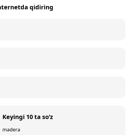
nternetda qidiring
Keyingi 10 ta so‘z
madera