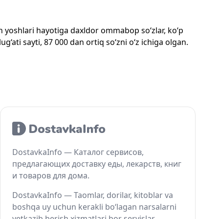
mon yoshlari hayotiga daxldor ommabop so‘zlar, ko‘p
‘ati sayti, 87 000 dan ortiq so‘zni o‘z ichiga olgan.
DostavkaInfo — Каталог сервисов,
предлагающих доставку еды, лекарств, книг
и товаров для дома.
DostavkaInfo — Taomlar, dorilar, kitoblar va
boshqa uy uchun kerakli bo‘lagan narsalarni
yetkazib berish xizmatlari bor servislar.