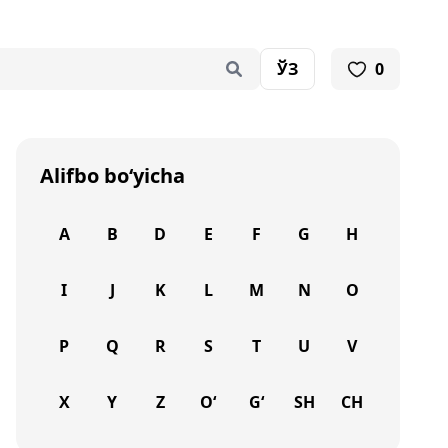
ЎЗ
0
Alifbo bo‘yicha
A
B
D
E
F
G
H
I
J
K
L
M
N
O
P
Q
R
S
T
U
V
X
Y
Z
O‘
G‘
SH
CH