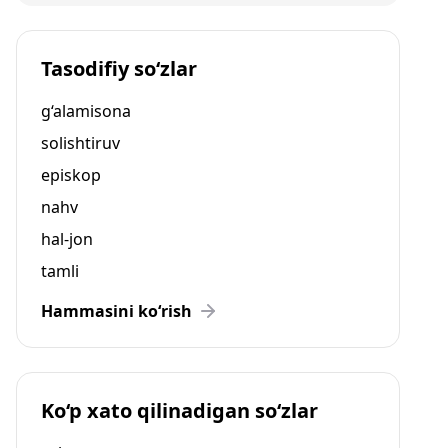
Tasodifiy so‘zlar
g‘alamisona
solishtiruv
episkop
nahv
hal-jon
tamli
Hammasini ko‘rish
Ko‘p xato qilinadigan so‘zlar