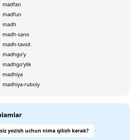
madfan
madfun
madh
madh-sano
madh-tavsit
madhgo‘y
madhgo‘ylik
madhiya
madhiya-ruboiy
‘plamlar
siz yozish uchun nima qilish kerak?