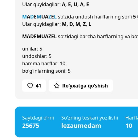
Ular quyidagilar:
A, E, U, A, E
M
A
D
E
M
U
A
Z
E
L
so‘zida undosh harflarning soni
5
Ular quyidagilar:
M, D, M, Z, L
MADEMUAZEL
so‘zidagi barcha harflarning va bo‘
unlilar: 5
undoshlar: 5
hamma harflar: 10
bo‘g‘inlarning soni: 5
41
Ro‘yxatga qo‘shish
Saytdagi o‘rni
So‘zning teskari yozilishi
Harfl
25675
lezaumedam
10