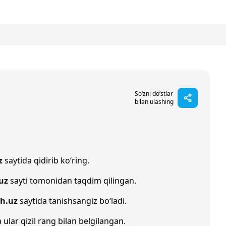
So‘zni do‘stlar
bilan ulashing
z
saytida qidirib ko‘ring.
uz
sayti tomonidan taqdim qilingan.
oh.uz
saytida tanishsangiz bo‘ladi.
 ular qizil rang bilan belgilangan.