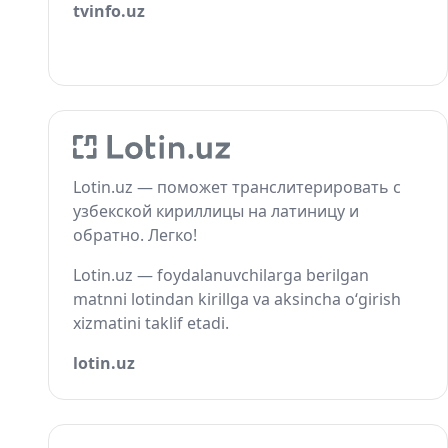
tvinfo.uz
Lotin.uz — поможет транслитерировать с
узбекской кириллицы на латиницу и
обратно. Легко!
Lotin.uz — foydalanuvchilarga berilgan
matnni lotindan kirillga va aksincha o‘girish
xizmatini taklif etadi.
lotin.uz