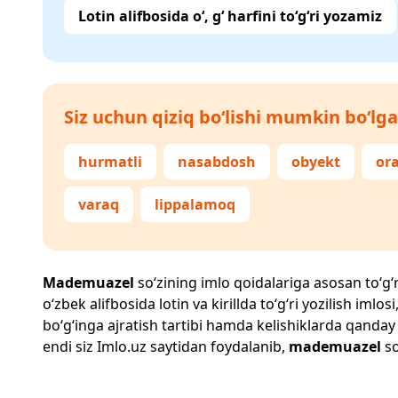
Lotin alifbosida o‘, g‘ harfini to‘g‘ri yozamiz
Siz uchun qiziq bo‘lishi mumkin bo‘lga
hurmatli
nasabdosh
obyekt
or
varaq
lippalamoq
Mademuazel
so‘zining imlo qoidalariga asosan to‘g‘ri
o‘zbek alifbosida lotin va kirillda to‘g‘ri yozilish im
bo‘g‘inga ajratish tartibi hamda kelishiklarda qanday
endi siz
Imlo.uz
saytidan foydalanib,
mademuazel
so