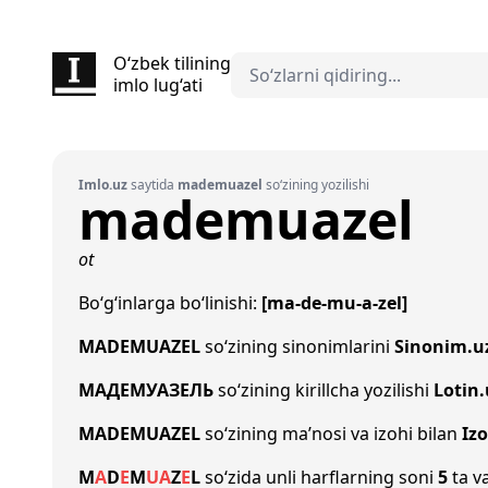
O‘zbek tilining
imlo lug‘ati
Imlo.uz
saytida
mademuazel
so‘zining yozilishi
mademuazel
ot
Bo‘g‘inlarga bo‘linishi:
[ma-de-mu-a-zel]
MADEMUAZEL
so‘zining sinonimlarini
Sinonim.u
МАДЕМУАЗЕЛЬ
so‘zining kirillcha yozilishi
Lotin.
MADEMUAZEL
so‘zining ma’nosi va izohi bilan
Iz
M
A
D
E
M
U
A
Z
E
L
so‘zida unli harflarning soni
5
ta va