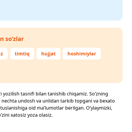
n so‘zlar
az
timtiq
hujjat
hoshimiylar
 yozilish tasnifi bilan tanishib chiqamiz. So‘zning
losi, nechta undosh va unlidan tarkib topgani va bexato
 tuslanishiga oid ma’lumotlar berilgan. O‘ylaymizki,
‘zini xatosiz yoza olasiz.