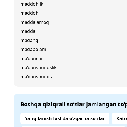
maddohlik
maddoh
maddalamoq
madda
madang
madapolam
ma’danchi
ma’danshunoslik
ma’danshunos
Boshqa qiziqrali so‘zlar jamlangan to
Yangilanish faslida o‘zgacha so‘zlar
Xato