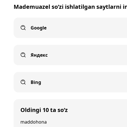
Mademuazel so‘zi ishlatilgan saytlarni i
Google
Яндекс
Bing
Oldingi 10 ta so‘z
maddohona