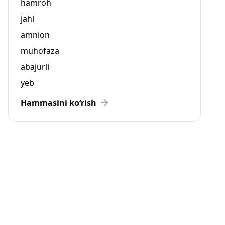
hamroh
jahl
amnion
muhofaza
abajurli
yeb
Hammasini ko‘rish