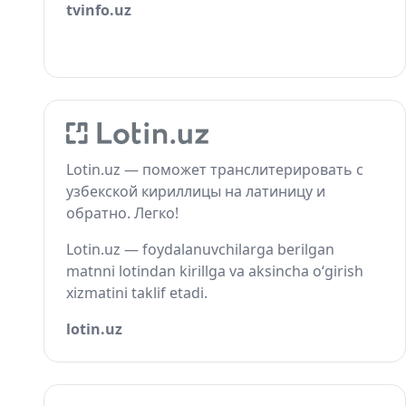
tvinfo.uz
Lotin.uz — поможет транслитерировать с
узбекской кириллицы на латиницу и
обратно. Легко!
Lotin.uz — foydalanuvchilarga berilgan
matnni lotindan kirillga va aksincha o‘girish
xizmatini taklif etadi.
lotin.uz