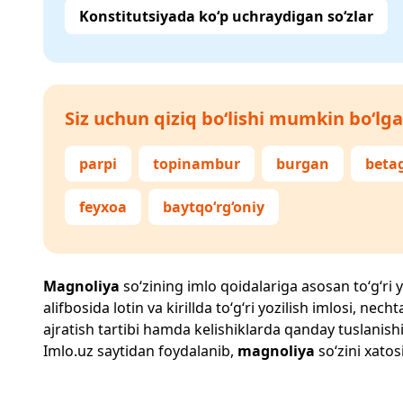
Konstitutsiyada ko‘p uchraydigan so‘zlar
Siz uchun qiziq bo‘lishi mumkin bo‘lga
parpi
topinambur
burgan
beta
feyxoa
baytqo‘rg‘oniy
Magnoliya
so‘zining imlo qoidalariga asosan to‘g‘ri y
alifbosida lotin va kirillda to‘g‘ri yozilish imlosi, n
ajratish tartibi hamda kelishiklarda qanday tuslanishi
Imlo.uz
saytidan foydalanib,
magnoliya
so‘zini xatos