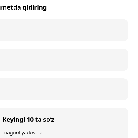
ernetda qidiring
Keyingi 10 ta so‘z
magnoliyadoshlar