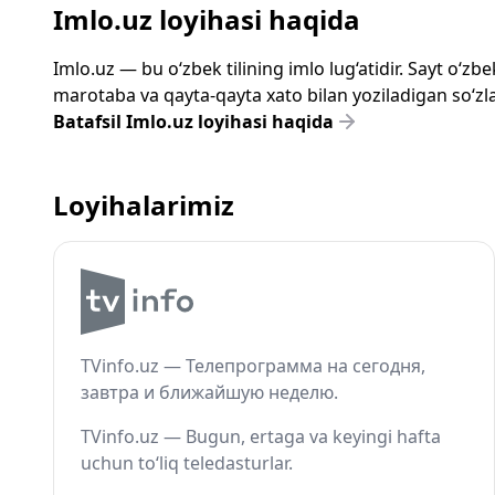
Imlo.uz loyihasi haqida
Imlo.uz — bu o‘zbek tilining imlo lug‘atidir. Sayt o‘
marotaba va qayta-qayta xato bilan yoziladigan so‘zlar
Batafsil Imlo.uz loyihasi haqida
Loyihalarimiz
TVinfo.uz — Телепрограмма на сегодня,
завтра и ближайшую неделю.
TVinfo.uz — Bugun, ertaga va keyingi hafta
uchun to‘liq teledasturlar.