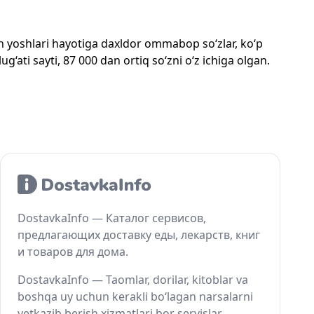
mon yoshlari hayotiga daxldor ommabop so‘zlar, ko‘p
‘ati sayti, 87 000 dan ortiq so‘zni o‘z ichiga olgan.
DostavkaInfo — Каталог сервисов,
предлагающих доставку еды, лекарств, книг
и товаров для дома.
DostavkaInfo — Taomlar, dorilar, kitoblar va
boshqa uy uchun kerakli bo‘lagan narsalarni
yetkazib berish xizmatlari bor servislar.