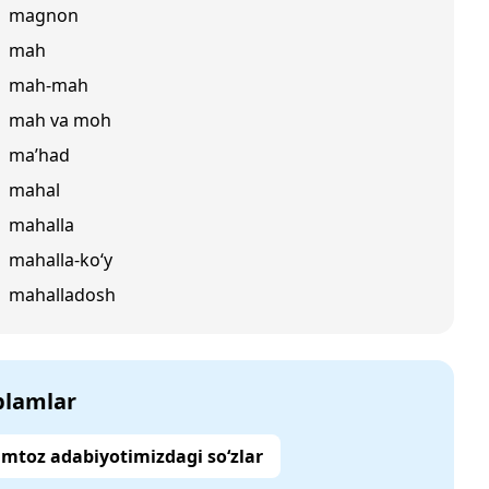
magnon
mah
mah-mah
mah va moh
ma’had
mahal
mahalla
mahalla-ko‘y
mahalladosh
‘plamlar
mtoz adabiyotimizdagi so‘zlar