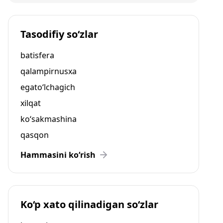
Tasodifiy so‘zlar
batisfera
qalampirnusxa
egato‘lchagich
xilqat
ko‘sakmashina
qasqon
Hammasini ko‘rish
Ko‘p xato qilinadigan so‘zlar