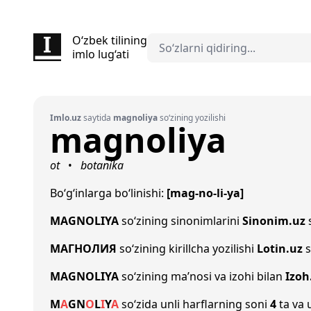
O‘zbek tilining
imlo lug‘ati
Imlo.uz
saytida
magnoliya
so‘zining yozilishi
magnoliya
ot
botanika
•
Bo‘g‘inlarga bo‘linishi:
[mag-no-li-ya]
MAGNOLIYA
so‘zining sinonimlarini
Sinonim.uz
s
МАГНОЛИЯ
so‘zining kirillcha yozilishi
Lotin.uz
s
MAGNOLIYA
so‘zining ma’nosi va izohi bilan
Izoh
M
A
G
N
O
L
I
Y
A
so‘zida unli harflarning soni
4
ta va 