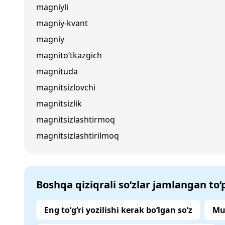
magniyli
magniy-kvant
magniy
magnito‘tkazgich
magnituda
magnitsizlovchi
magnitsizlik
magnitsizlashtirmoq
magnitsizlashtirilmoq
Boshqa qiziqrali so‘zlar jamlangan to
Eng to‘g‘ri yozilishi kerak bo‘lgan so‘z
Mu