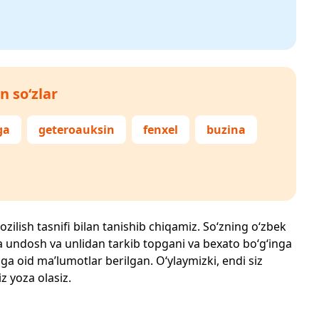
n so‘zlar
ga
geteroauksin
fenxel
buzina
ozilish tasnifi bilan tanishib chiqamiz. So‘zning o‘zbek
echta undosh va unlidan tarkib topgani va bexato bo‘g‘inga
ga oid ma’lumotlar berilgan. O‘ylaymizki, endi siz
iz yoza olasiz.