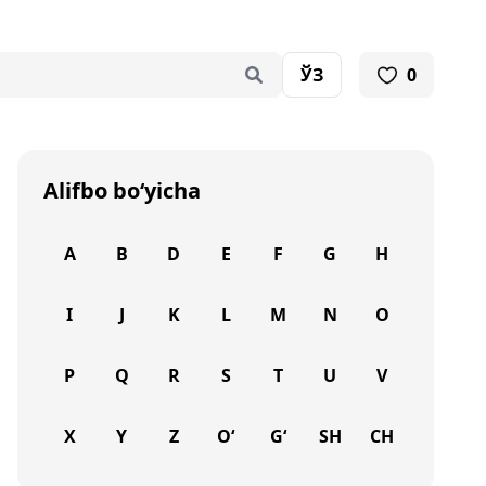
ЎЗ
0
Alifbo bo‘yicha
A
B
D
E
F
G
H
I
J
K
L
M
N
O
P
Q
R
S
T
U
V
X
Y
Z
O‘
G‘
SH
CH