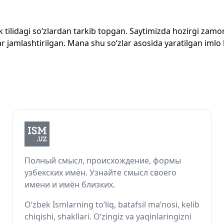
zbek tilidagi so‘zlardan tarkib topgan. Saytimizda hozirgi za
 jamlashtirilgan. Mana shu so‘zlar asosida yaratilgan imlo lug
Полный смысл, происхождение, формы
узбекских имён. Узнайте смысл своего
имени и имён близких.
O‘zbek Ismlarning to‘liq, batafsil ma’nosi, kelib
chiqishi, shakllari. O‘zingiz va yaqinlaringizni