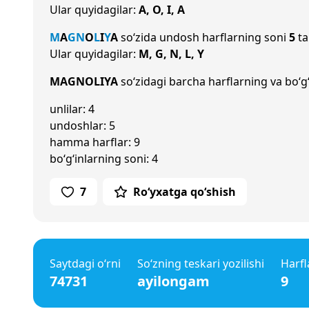
Ular quyidagilar:
A, O, I, A
M
A
G
N
O
L
I
Y
A
so‘zida undosh harflarning soni
5
ta
Ular quyidagilar:
M, G, N, L, Y
MAGNOLIYA
so‘zidagi barcha harflarning va bo‘g‘
unlilar: 4
undoshlar: 5
hamma harflar: 9
bo‘g‘inlarning soni: 4
7
Ro‘yxatga qo‘shish
Saytdagi o‘rni
So‘zning teskari yozilishi
Harfl
74731
ayilongam
9