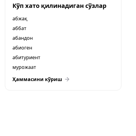
Кўп хато қилинадиган сўзлар
абжақ
аббат
абандон
абиоген
абитуриент
мурожаат
Ҳаммасини кўриш