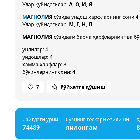
Улар қуйидагилар:
А, О, И, Я
М
А
Г
Н
О
Л
И
Я
сўзида ундош ҳарфларнинг сони
4
Улар қуйидагилар:
М, Г, Н, Л
МАГНОЛИЯ
сўзидаги барча ҳарфларнинг ва бў
унлилар: 4
ундошлар: 4
ҳамма ҳарфлар: 8
бўғинларнинг сони: 4
7
Рўйхатга қўшиш
Сайтдаги ўрни
Сўзнинг тескари ёзилиши
Ҳ
74489
яилонгам
8