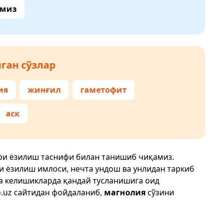
амиз
ган сўзлар
ия
жинғил
гаметофит
аск
ғри ёзилиш таснифи билан танишиб чиқамиз.
ри ёзилиш имлоси, нечта ундош ва унлидан таркиб
да келишикларда қандай тусланишига оид
.uz
сайтидан фойдаланиб,
магнолия
сўзини