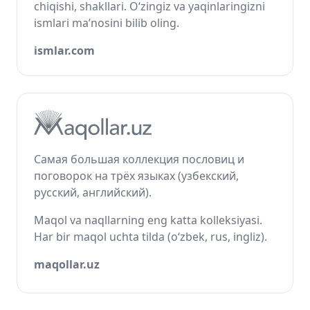
chiqishi, shakllari. O‘zingiz va yaqinlaringizni
ismlari ma’nosini bilib oling.
ismlar.com
Самая большая коллекция пословиц и
поговорок на трёх языках (узбекский,
русский, английский).
Maqol va naqllarning eng katta kolleksiyasi.
Har bir maqol uchta tilda (o‘zbek, rus, ingliz).
maqollar.uz