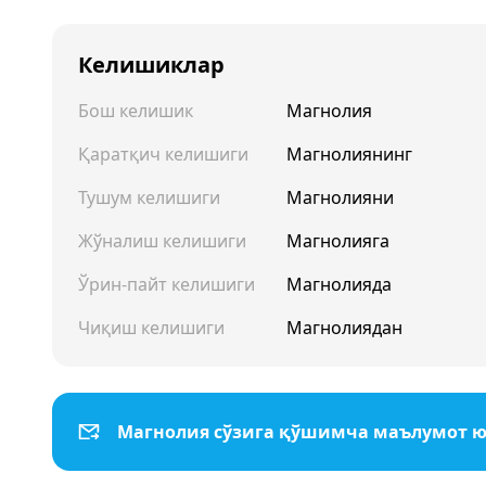
Келишиклар
Бош келишик
Магнолия
Қаратқич келишиги
Магнолиянинг
Тушум келишиги
Магнолияни
Жўналиш келишиги
Магнолияга
Ўрин-пайт келишиги
Магнолияда
Чиқиш келишиги
Магнолиядан
Магнолия сўзига қўшимча маълумот 