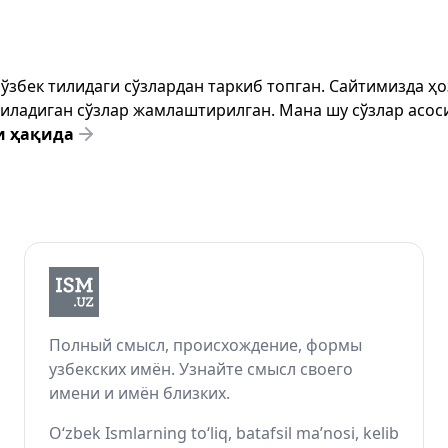
т ўзбек тилидаги сўзлардан таркиб топган. Сайтимизда 
ёзиладиган сўзлар жамлаштирилган. Мана шу сўзлар асоси
и ҳақида
Полный смысл, происхождение, формы
узбекских имён. Узнайте смысл своего
имени и имён близких.
O‘zbek Ismlarning to‘liq, batafsil ma’nosi, kelib