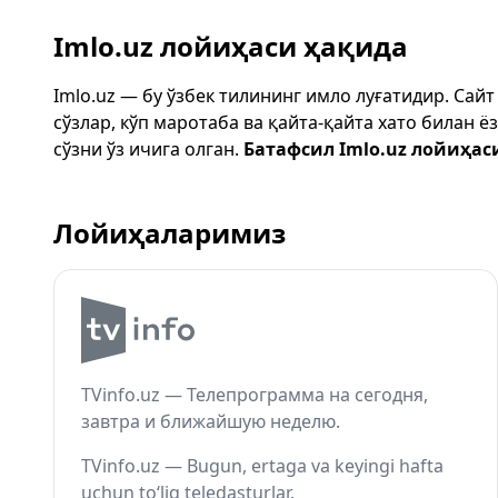
Imlo.uz лойиҳаси ҳақида
Imlo.uz — бу ўзбек тилининг имло луғатидир. Сай
сўзлар, кўп маротаба ва қайта-қайта хато билан 
сўзни ўз ичига олган.
Батафсил Imlo.uz лойиҳас
Лойиҳаларимиз
TVinfo.uz — Телепрограмма на сегодня,
завтра и ближайшую неделю.
TVinfo.uz — Bugun, ertaga va keyingi hafta
uchun to‘liq teledasturlar.