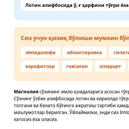
Лотин алифбосида ў, ғ ҳарфини тўғри ёз
Сиз учун қизиқ бўлиши мумкин бўл
лепидолофа
аблактировка
гипат
аэрофитлар
говсаған
эспарцет
Магнолия
сўзининг имло қоидаларига асосан тў
Сўзнинг ўзбек алифбосида лотин ва кириллда тўғ
топгани ва бехато бўғинга ажратиш тартиби ҳам
маълумотлар берилган. Ўйлаймизки, энди сиз
Imlo
хатосиз ёза оласиз.