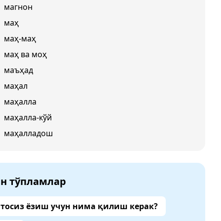
магнон
маҳ
маҳ-маҳ
маҳ ва моҳ
маъҳад
маҳал
маҳалла
маҳалла-кўй
маҳалладош
ан тўпламлар
тосиз ёзиш учун нима қилиш керак?