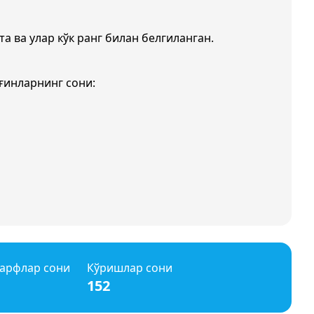
та ва улар кўк ранг билан белгиланган.
ғинларнинг сони:
арфлар сони
Кўришлар сони
152