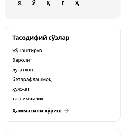
Я
Ў
Қ
Ғ
Ҳ
Тасодифий сўзлар
жўнаштирув
баролит
луғатхон
бетарафлашмоқ
ҳужжат
тақсимчилик
Ҳаммасини кўриш