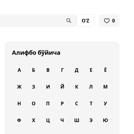
O‘Z
0
Алифбо бўйича
А
Б
В
Г
Д
Е
Ё
Ж
З
И
Й
К
Л
М
Н
О
П
Р
С
Т
У
Ф
Х
Ц
Ч
Ш
Э
Ю