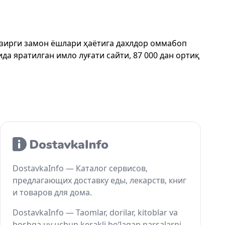
ҳозирги замон ёшлари ҳаётига дахлдор оммабоп
да яратилган имло луғати сайти, 87 000 дан ортиқ
DostavkaInfo — Каталог сервисов,
предлагающих доставку еды, лекарств, книг
и товаров для дома.
DostavkaInfo — Taomlar, dorilar, kitoblar va
boshqa uy uchun kerakli bo‘lagan narsalarni