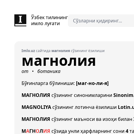
Ўзбек тилининг
имло луғати
Imlo.uz
сайтида
магнолия
сўзининг ёзилиши
магнолия
от
ботаника
•
Бўғинларга бўлиниши:
[маг-но-ли-я]
МАГНОЛИЯ
сўзининг синонимларини
Sinonim
MAGNOLIYA
сўзининг лотинча ёзилиши
Lotin.
МАГНОЛИЯ
сўзининг маъноси ва изоҳи билан
М
А
Г
Н
О
Л
И
Я
сўзида унли ҳарфларнинг сони
4
та