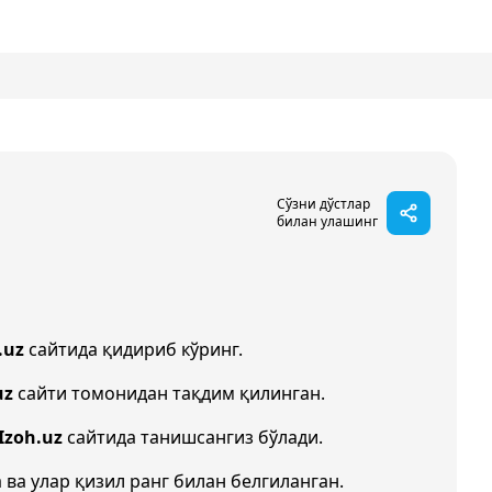
Сўзни дўстлар
билан улашинг
.uz
сайтида қидириб кўринг.
uz
сайти томонидан тақдим қилинган.
Izoh.uz
сайтида танишсангиз бўлади.
 ва улар қизил ранг билан белгиланган.