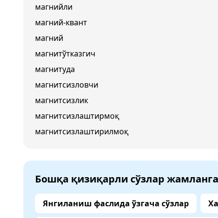
магнийли
магний-квант
магний
магнитўтказгич
магнитуда
магнитсизловчи
магнитсизлик
магнитсизлаштирмоқ
магнитсизлаштирилмоқ
Бошқа қизиқарли сўзлар жамланг
Янгиланиш фаслида ўзгача сўзлар
Ха