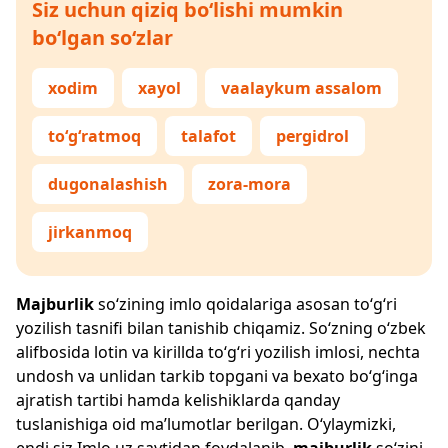
Siz uchun qiziq bo‘lishi mumkin
bo‘lgan so‘zlar
xodim
xayol
vaalaykum assalom
to‘g‘ratmoq
talafot
pergidrol
dugonalashish
zora-mora
jirkanmoq
Majburlik
so‘zining imlo qoidalariga asosan to‘g‘ri
yozilish tasnifi bilan tanishib chiqamiz. So‘zning o‘zbek
alifbosida lotin va kirillda to‘g‘ri yozilish imlosi, nechta
undosh va unlidan tarkib topgani va bexato bo‘g‘inga
ajratish tartibi hamda kelishiklarda qanday
tuslanishiga oid ma’lumotlar berilgan. O‘ylaymizki,