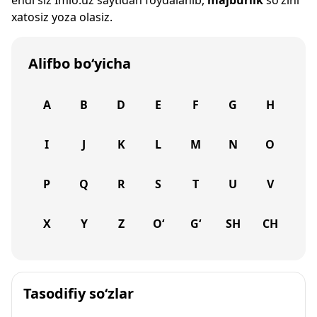
endi siz
Imlo.uz
saytidan foydalanib,
majburlik
so‘zini
xatosiz yoza olasiz.
Alifbo bo‘yicha
A
B
D
E
F
G
H
I
J
K
L
M
N
O
P
Q
R
S
T
U
V
X
Y
Z
O‘
G‘
SH
CH
Tasodifiy so‘zlar