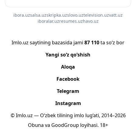
ibora.uz
salsa.uz
skripka.uz
slovo.uz
television.uz
vatt.uz
iboralar.uz
resumes.uz
havo.uz
Imlo.uz saytining bazasida jami
87 110
ta so‘z bor
Yangi so‘z qo‘shish
Aloqa
Facebook
Telegram
Instagram
© Imlo.uz — O‘zbek tilining imlo lug‘ati, 2014–2026
Obuna
va
GoodGroup
loyihasi.
18+