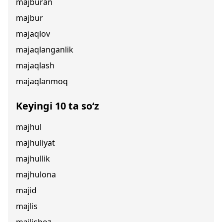
majburan
majbur
majaqlov
majaqlanganlik
majaqlash
majaqlanmoq
Keyingi 10 ta so‘z
majhul
majhuliyat
majhullik
majhulona
majid
majlis