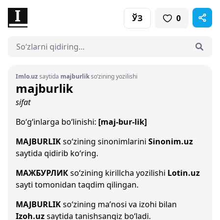
ЎЗ
0
Imlo.uz
saytida
majburlik
so‘zining yozilishi
majburlik
sifat
Bo‘g‘inlarga bo‘linishi:
[maj-bur-lik]
MAJBURLIK
so‘zining sinonimlarini
Sinonim.uz
saytida qidirib ko‘ring.
МАЖБУРЛИК
so‘zining kirillcha yozilishi
Lotin.uz
sayti tomonidan taqdim qilingan.
MAJBURLIK
so‘zining ma’nosi va izohi bilan
Izoh.uz
saytida tanishsangiz bo‘ladi.