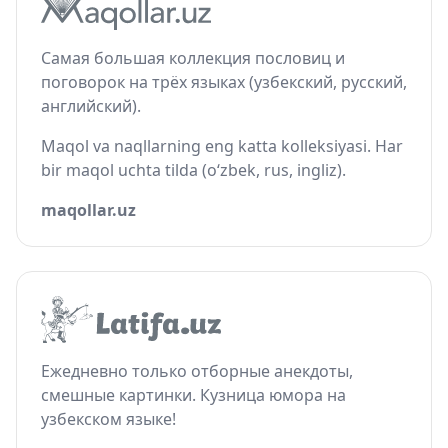
Самая большая коллекция пословиц и
поговорок на трёх языках (узбекский, русский,
английский).
Maqol va naqllarning eng katta kolleksiyasi. Har
bir maqol uchta tilda (o‘zbek, rus, ingliz).
maqollar.uz
Ежедневно только отборные анекдоты,
смешные картинки. Кузница юмора на
узбекском языке!