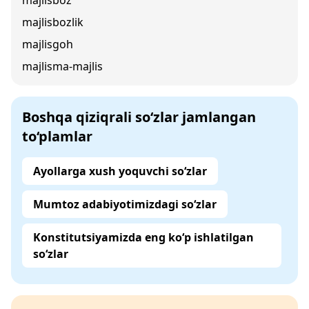
majlisboz
majlisbozlik
majlisgoh
majlisma-majlis
Boshqa qiziqrali so‘zlar jamlangan
to‘plamlar
Ayollarga xush yoquvchi so‘zlar
Mumtoz adabiyotimizdagi so‘zlar
Konstitutsiyamizda eng ko‘p ishlatilgan
so‘zlar