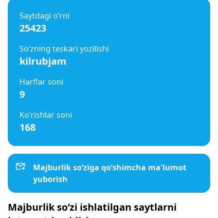
Saytdagi o‘rni
25423
So‘zning teskari yozilishi
kilrubjam
Harflar soni
9
Ko‘rishlar soni
168
Majburlik so‘ziga qo‘shimcha ma'lumot
yuborish
Majburlik so‘zi ishlatilgan saytlarni