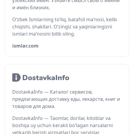
узбекских имён. Узнайте смысл своего имени
и имён близких.
O‘zbek Ismlarning to‘liq, batafsil ma’nosi, kelib
chiqishi, shakllari. O‘zingiz va yaqinlaringizni
ismlari ma’nosini bilib oling.
ismlar.com
DostavkaInfo — Каталог сервисов,
предлагающих доставку еды, лекарств, книг и
товаров для дома.
DostavkaInfo — Taomlar, dorilar, kitoblar va
boshqa uy uchun kerakli bo‘lagan narsalarni
yetkazib berish xizmatlari bor servislar.