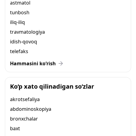
astmatol
tunbosh
iliq-iliq
travmatologiya
idish-qovoq
telefaks
Hammasini ko‘rish
Ko‘p xato qilinadigan so‘zlar
akrotsefaliya
abdominoskopiya
bronxchalar
baxt