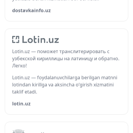
dostavkainfo.uz
Lotin.uz — поможет транслитерировать с
узбекской кириллицы на латиницу и обратно.
Легко!
Lotin.uz — foydalanuvchilarga berilgan matnni
lotindan kirillga va aksincha o‘girish xizmatini
taklif etadi.
lotin.uz