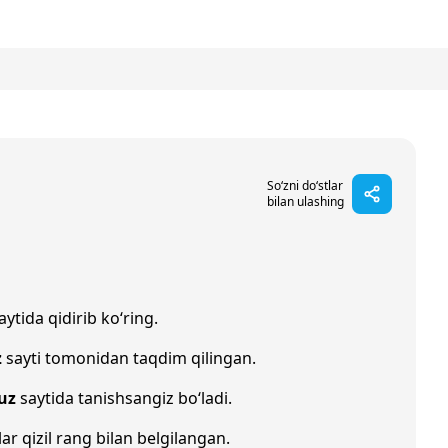
So‘zni do‘stlar
bilan ulashing
aytida qidirib ko‘ring.
z
sayti tomonidan taqdim qilingan.
uz
saytida tanishsangiz bo‘ladi.
lar qizil rang bilan belgilangan.