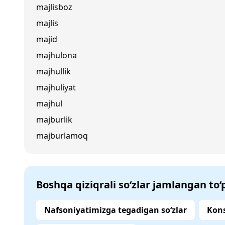
majlisboz
majlis
majid
majhulona
majhullik
majhuliyat
majhul
majburlik
majburlamoq
Boshqa qiziqrali so‘zlar jamlangan to
Nafsoniyatimizga tegadigan so‘zlar
Kons