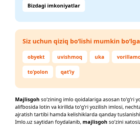
Bizdagi imkoniyatlar
Siz uchun qiziq bo‘lishi mumkin bo‘lga
obyekt
uvishmoq
uka
vorillam
to‘polon
qat’iy
Majlisgoh
so‘zining imlo qoidalariga asosan to‘g‘ri yo
alifbosida lotin va kirillda to‘g‘ri yozilish imlosi, n
ajratish tartibi hamda kelishiklarda qanday tuslanishi
Imlo.uz
saytidan foydalanib,
majlisgoh
so‘zini xatosi