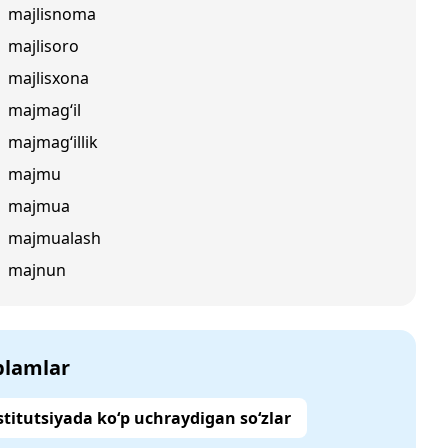
majlisnoma
majlisoro
majlisxona
majmag‘il
majmag‘illik
majmu
majmua
majmualash
majnun
‘plamlar
titutsiyada ko‘p uchraydigan so‘zlar