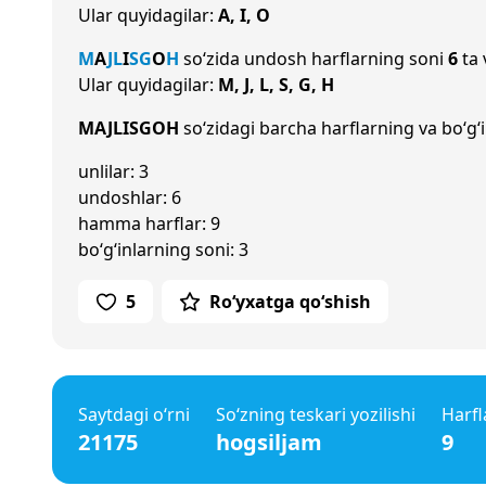
Ular quyidagilar:
A, I, O
M
A
J
L
I
S
G
O
H
so‘zida undosh harflarning soni
6
ta 
Ular quyidagilar:
M, J, L, S, G, H
MAJLISGOH
so‘zidagi barcha harflarning va bo‘g‘i
unlilar: 3
undoshlar: 6
hamma harflar: 9
bo‘g‘inlarning soni: 3
5
Ro‘yxatga qo‘shish
Saytdagi o‘rni
So‘zning teskari yozilishi
Harfl
21175
hogsiljam
9