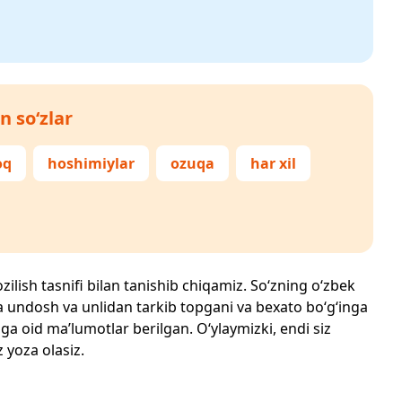
n so‘zlar
oq
hoshimiylar
ozuqa
har xil
zilish tasnifi bilan tanishib chiqamiz. So‘zning o‘zbek
echta undosh va unlidan tarkib topgani va bexato bo‘g‘inga
ga oid ma’lumotlar berilgan. O‘ylaymizki, endi siz
z yoza olasiz.