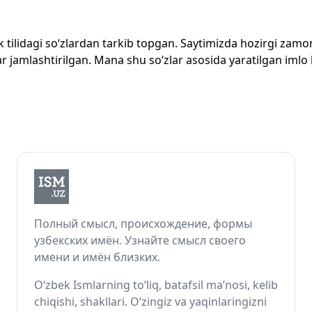
zbek tilidagi so‘zlardan tarkib topgan. Saytimizda hozirgi za
 jamlashtirilgan. Mana shu so‘zlar asosida yaratilgan imlo lug
Полный смысл, происхождение, формы
узбекских имён. Узнайте смысл своего
имени и имён близких.
O‘zbek Ismlarning to‘liq, batafsil ma’nosi, kelib
chiqishi, shakllari. O‘zingiz va yaqinlaringizni