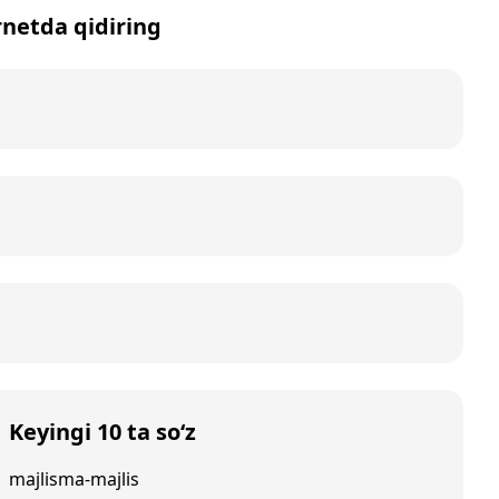
ernetda qidiring
Keyingi 10 ta so‘z
majlisma-majlis