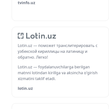
tvinfo.uz
Lotin.uz — поможет транслитерировать с
узбекской кириллицы на латиницу и
обратно. Легко!
Lotin.uz — foydalanuvchilarga berilgan
matnni lotindan kirillga va aksincha o‘girish
xizmatini taklif etadi.
lotin.uz