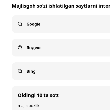
Majlisgoh so‘zi ishlatilgan saytlarni int
Google
Яндекс
Bing
Oldingi 10 ta so‘z
majlisbozlik