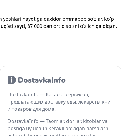
mon yoshlari hayotiga daxldor ommabop so‘zlar, ko‘p
‘ati sayti, 87 000 dan ortiq so‘zni o‘z ichiga olgan.
DostavkaInfo — Каталог сервисов,
предлагающих доставку еды, лекарств, книг
и товаров для дома.
DostavkaInfo — Taomlar, dorilar, kitoblar va
boshqa uy uchun kerakli bo‘lagan narsalarni
yetkazib berish xizmatlari bor servislar.