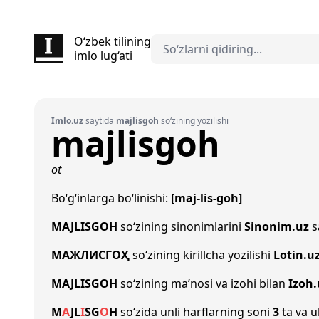
O‘zbek tilining
imlo lug‘ati
Imlo.uz
saytida
majlisgoh
so‘zining yozilishi
majlisgoh
ot
Bo‘g‘inlarga bo‘linishi:
[maj-lis-goh]
MAJLISGOH
so‘zining sinonimlarini
Sinonim.uz
s
МАЖЛИСГОҲ
so‘zining kirillcha yozilishi
Lotin.u
MAJLISGOH
so‘zining ma’nosi va izohi bilan
Izoh.
M
A
J
L
I
S
G
O
H
so‘zida unli harflarning soni
3
ta va u