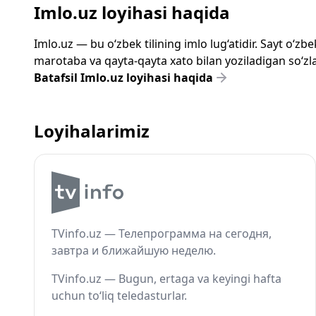
Imlo.uz loyihasi haqida
Imlo.uz — bu o‘zbek tilining imlo lug‘atidir. Sayt o‘
marotaba va qayta-qayta xato bilan yoziladigan so‘zlar
Batafsil Imlo.uz loyihasi haqida
Loyihalarimiz
TVinfo.uz — Телепрограмма на сегодня,
завтра и ближайшую неделю.
TVinfo.uz — Bugun, ertaga va keyingi hafta
uchun to‘liq teledasturlar.