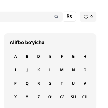
ЎЗ
0
Alifbo bo‘yicha
A
B
D
E
F
G
H
I
J
K
L
M
N
O
P
Q
R
S
T
U
V
X
Y
Z
O‘
G‘
SH
CH