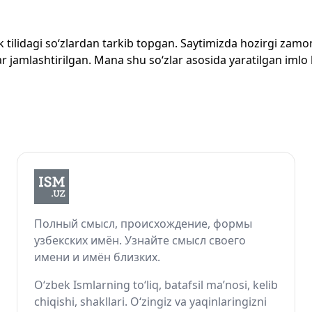
zbek tilidagi so‘zlardan tarkib topgan. Saytimizda hozirgi za
 jamlashtirilgan. Mana shu so‘zlar asosida yaratilgan imlo lug
Полный смысл, происхождение, формы
узбекских имён. Узнайте смысл своего
имени и имён близких.
O‘zbek Ismlarning to‘liq, batafsil ma’nosi, kelib
chiqishi, shakllari. O‘zingiz va yaqinlaringizni