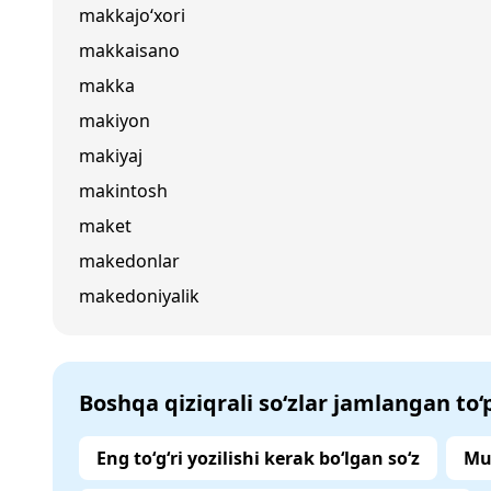
makkajo‘xori
makkaisano
makka
makiyon
makiyaj
makintosh
maket
makedonlar
makedoniyalik
Boshqa qiziqrali so‘zlar jamlangan to
Eng to‘g‘ri yozilishi kerak bo‘lgan so‘z
Mu