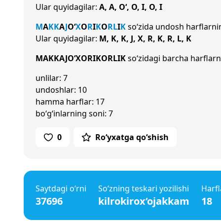
Ular quyidagilar:
A, A, O‘, O, I, O, I
M
A
K
K
A
J
O‘
X
O
R
I
K
O
R
L
I
K
so‘zida undosh harflarni
Ular quyidagilar:
M, K, K, J, X, R, K, R, L, K
MAKKAJO‘XORIKORLIK
so‘zidagi barcha harflarni
unlilar: 7
undoshlar: 10
hamma harflar: 17
bo‘g‘inlarning soni: 7
0
Ro‘yxatga qo‘shish
Saytdagi o‘rni
So‘zning teskari yozilishi
Harfl
37696
kilrokirox‘ojakkam
18