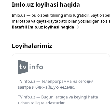
Imlo.uz loyihasi haqida
Imlo.uz — bu o‘zbek tilining imlo lug‘atidir. Sayt o‘
marotaba va qayta-qayta xato bilan yoziladigan so‘zlar
Batafsil Imlo.uz loyihasi haqida
Loyihalarimiz
TVinfo.uz — Телепрограмма на сегодня,
завтра и ближайшую неделю.
TVinfo.uz — Bugun, ertaga va keyingi hafta
uchun to‘liq teledasturlar.