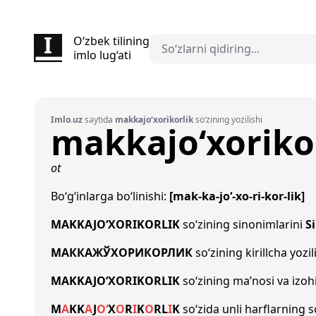
O‘zbek tilining
imlo lug‘ati
Imlo.uz
saytida
makkajo‘xorikorlik
so‘zining yozilishi
makkajo‘xoriko
ot
Bo‘g‘inlarga bo‘linishi:
[mak-ka-jo‘-xo-ri-kor-lik]
MAKKAJO‘XORIKORLIK
so‘zining sinonimlarini
S
МАККАЖЎХОРИКОРЛИК
so‘zining kirillcha yozil
MAKKAJO‘XORIKORLIK
so‘zining ma’nosi va izoh
M
A
K
K
A
J
O‘
X
O
R
I
K
O
R
L
I
K
so‘zida unli harflarning 