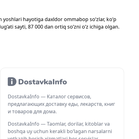
mon yoshlari hayotiga daxldor ommabop so‘zlar, ko‘p
‘ati sayti, 87 000 dan ortiq so‘zni o‘z ichiga olgan.
DostavkaInfo — Каталог сервисов,
предлагающих доставку еды, лекарств, книг
и товаров для дома.
DostavkaInfo — Taomlar, dorilar, kitoblar va
boshqa uy uchun kerakli bo‘lagan narsalarni
yetkazib berish xizmatlari bor servislar.