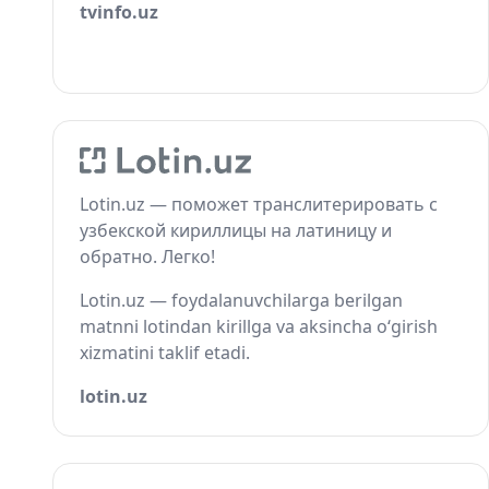
tvinfo.uz
Lotin.uz — поможет транслитерировать с
узбекской кириллицы на латиницу и
обратно. Легко!
Lotin.uz — foydalanuvchilarga berilgan
matnni lotindan kirillga va aksincha o‘girish
xizmatini taklif etadi.
lotin.uz