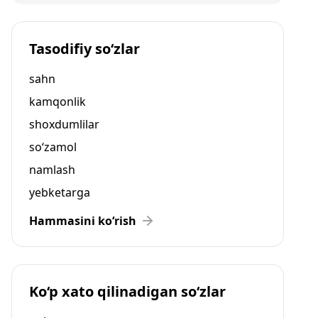
Tasodifiy so‘zlar
sahn
kamqonlik
shoxdumlilar
so‘zamol
namlash
yebketarga
Hammasini ko‘rish
Ko‘p xato qilinadigan so‘zlar