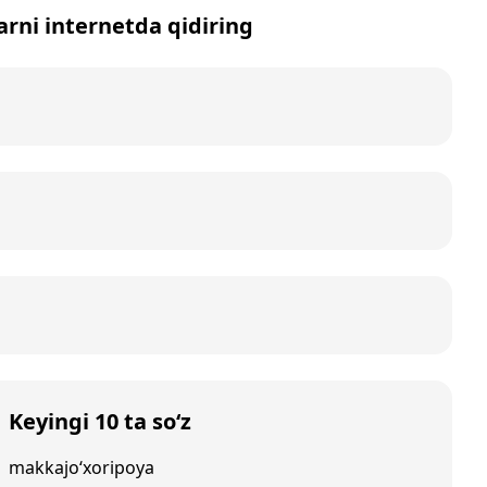
larni internetda qidiring
Keyingi 10 ta so‘z
makkajo‘xoripoya