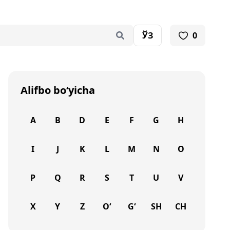
ЎЗ
0
Alifbo bo‘yicha
A
B
D
E
F
G
H
I
J
K
L
M
N
O
P
Q
R
S
T
U
V
X
Y
Z
O‘
G‘
SH
CH