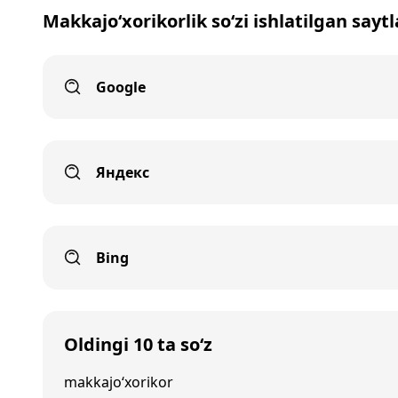
Makkajo‘xorikorlik so‘zi ishlatilgan sayt
Google
Яндекс
Bing
Oldingi 10 ta so‘z
makkajo‘xorikor