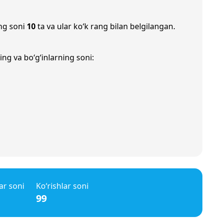
ng soni
10
ta va ular ko‘k rang bilan belgilangan.
ng va bo‘g‘inlarning soni:
ar soni
Ko‘rishlar soni
99