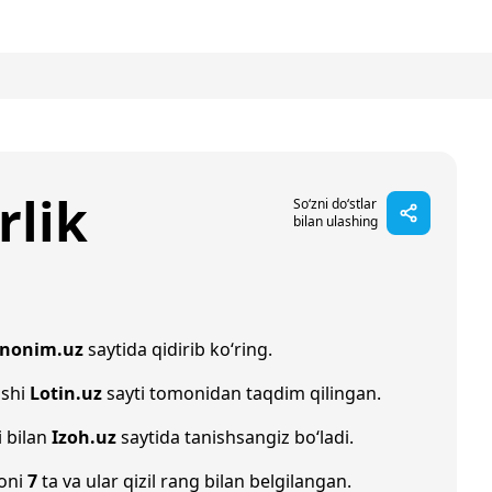
rlik
So‘zni do‘stlar
bilan ulashing
inonim.uz
saytida qidirib ko‘ring.
ishi
Lotin.uz
sayti tomonidan taqdim qilingan.
i bilan
Izoh.uz
saytida tanishsangiz bo‘ladi.
soni
7
ta va ular qizil rang bilan belgilangan.