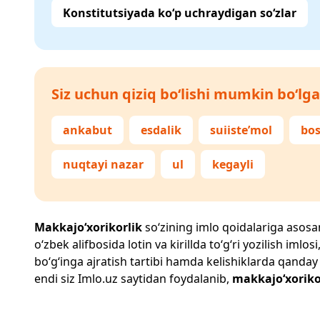
Konstitutsiyada ko‘p uchraydigan so‘zlar
Siz uchun qiziq bo‘lishi mumkin bo‘lga
ankabut
esdalik
suiiste’mol
bo
nuqtayi nazar
ul
kegayli
Makkajo‘xorikorlik
so‘zining imlo qoidalariga asosan 
o‘zbek alifbosida lotin va kirillda to‘g‘ri yozilish im
bo‘g‘inga ajratish tartibi hamda kelishiklarda qanday
endi siz
Imlo.uz
saytidan foydalanib,
makkajo‘xoriko