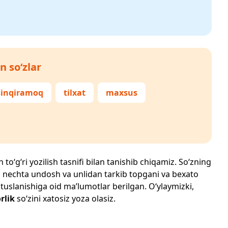
n so‘zlar
sinqiramoq
tilxat
maxsus
to‘g‘ri yozilish tasnifi bilan tanishib chiqamiz. So‘zning
losi, nechta undosh va unlidan tarkib topgani va bexato
 tuslanishiga oid ma’lumotlar berilgan. O‘ylaymizki,
rlik
so‘zini xatosiz yoza olasiz.