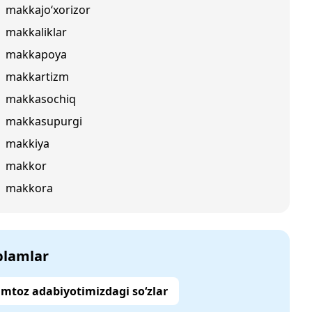
makkajo‘xorizor
makkaliklar
makkapoya
makkartizm
makkasochiq
makkasupurgi
makkiya
makkor
makkora
‘plamlar
mtoz adabiyotimizdagi so‘zlar