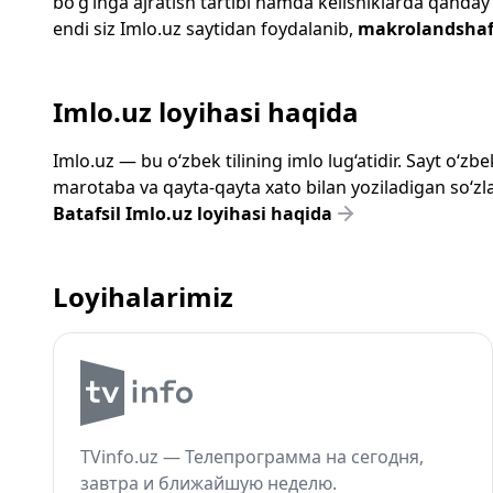
bo‘g‘inga ajratish tartibi hamda kelishiklarda qanday
endi siz
Imlo.uz
saytidan foydalanib,
makrolandshaf
Imlo.uz loyihasi haqida
Imlo.uz — bu o‘zbek tilining imlo lug‘atidir. Sayt o‘
marotaba va qayta-qayta xato bilan yoziladigan so‘zlar
Batafsil Imlo.uz loyihasi haqida
Loyihalarimiz
TVinfo.uz — Телепрограмма на сегодня,
завтра и ближайшую неделю.