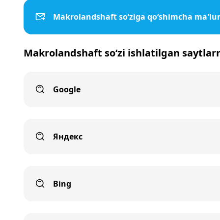
Makrolandshaft so‘ziga qo‘shimcha ma'lu
Makrolandshaft so‘zi ishlatilgan saytlar
Google
Яндекс
Bing