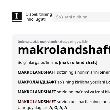
O‘zbek tilining
imlo lug‘ati
Imlo.uz
saytida
makrolandshaft
so‘zining yozilishi
makrolandshaf
Bo‘g‘inlarga bo‘linishi:
[mak-ro-land-shaft]
MAKROLANDSHAFT
so‘zining sinonimlarini
Sino
МАКРОЛАНДШАФТ
so‘zining kirillcha yozilishi
L
MAKROLANDSHAFT
so‘zining ma’nosi va izohi bi
M
A
K
R
O
L
A
N
D
SH
A
F
T
so‘zida unli harflarning soni
Ular quyidagilar:
A, O, A, A