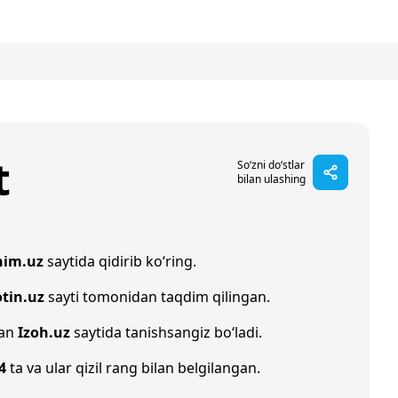
t
So‘zni do‘stlar
bilan ulashing
nim.uz
saytida qidirib ko‘ring.
otin.uz
sayti tomonidan taqdim qilingan.
lan
Izoh.uz
saytida tanishsangiz bo‘ladi.
4
ta va ular qizil rang bilan belgilangan.