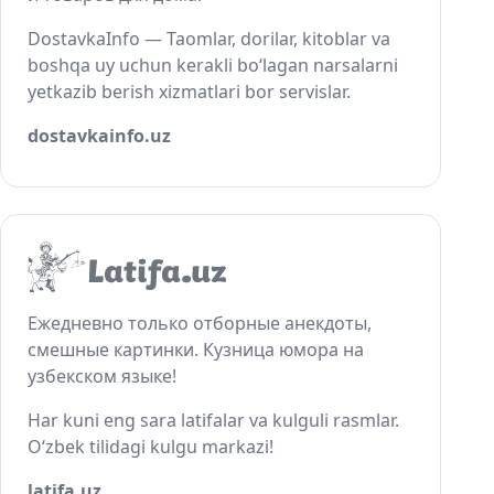
DostavkaInfo — Taomlar, dorilar, kitoblar va
boshqa uy uchun kerakli bo‘lagan narsalarni
yetkazib berish xizmatlari bor servislar.
dostavkainfo.uz
Ежедневно только отборные анекдоты,
смешные картинки. Кузница юмора на
узбекском языке!
Har kuni eng sara latifalar va kulguli rasmlar.
O‘zbek tilidagi kulgu markazi!
latifa.uz