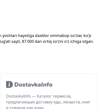
mon yoshlari hayotiga daxldor ommabop so‘zlar, ko‘p
‘ati sayti, 87 000 dan ortiq so‘zni o‘z ichiga olgan.
DostavkaInfo — Каталог сервисов,
предлагающих доставку еды, лекарств, книг
и товаров для дома.