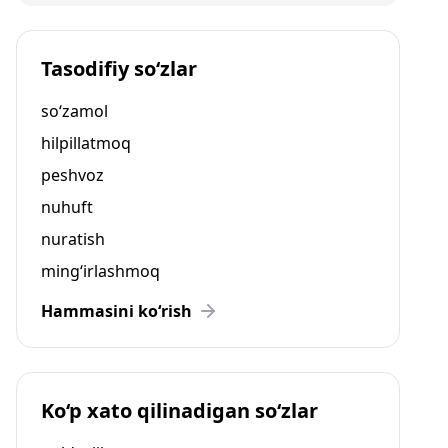
Tasodifiy so‘zlar
so‘zamol
hilpillatmoq
peshvoz
nuhuft
nuratish
ming‘irlashmoq
Hammasini ko‘rish
Ko‘p xato qilinadigan so‘zlar