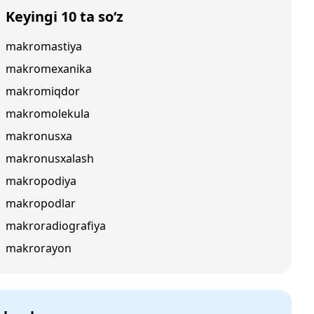
Keyingi 10 ta so‘z
makromastiya
makromexanika
makromiqdor
makromolekula
makronusxa
makronusxalash
makropodiya
makropodlar
makroradiografiya
makrorayon