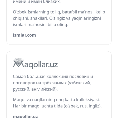
имени и имён близких.
O‘zbek Ismlarning to‘liq, batafsil ma’nosi, kelib
chiqishi, shakllari. O‘zingiz va yaqinlaringizni
ismlari ma’nosini bilib oling.
ismlar.com
Самая большая коллекция пословиц и
поговорок на трёх языках (узбекский,
русский, английский).
Maqol va naqllarning eng katta kolleksiyasi.
Har bir maqol uchta tilda (o‘zbek, rus, ingliz).
maqollar.uz