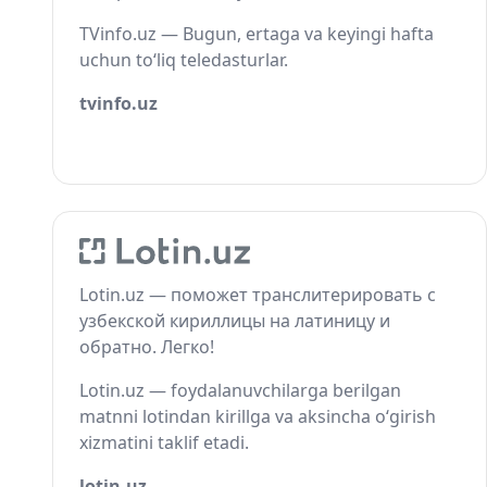
TVinfo.uz — Bugun, ertaga va keyingi hafta
uchun to‘liq teledasturlar.
tvinfo.uz
Lotin.uz — поможет транслитерировать с
узбекской кириллицы на латиницу и
обратно. Легко!
Lotin.uz — foydalanuvchilarga berilgan
matnni lotindan kirillga va aksincha o‘girish
xizmatini taklif etadi.
lotin.uz