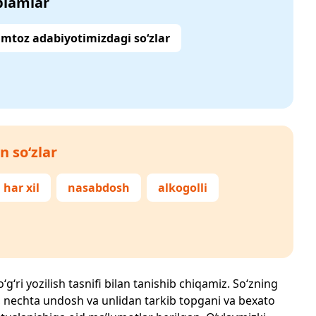
‘plamlar
mtoz adabiyotimizdagi so‘zlar
n so‘zlar
har xil
nasabdosh
alkogolli
g‘ri yozilish tasnifi bilan tanishib chiqamiz. So‘zning
losi, nechta undosh va unlidan tarkib topgani va bexato