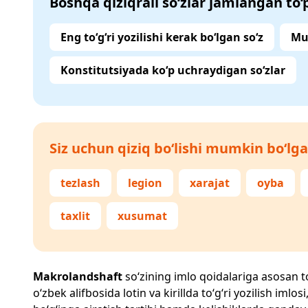
Boshqa qiziqrali so‘zlar jamlangan to
Eng to‘g‘ri yozilishi kerak bo‘lgan so‘z
Mu
Konstitutsiyada ko‘p uchraydigan so‘zlar
Siz uchun qiziq bo‘lishi mumkin bo‘lga
tezlash
legion
xarajat
oyba
taxlit
xusumat
Makrolandshaft
so‘zining imlo qoidalariga asosan to‘
o‘zbek alifbosida lotin va kirillda to‘g‘ri yozilish im