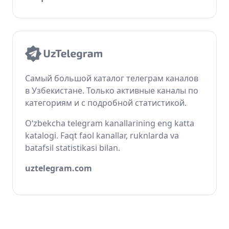
Самый большой каталог телеграм каналов
в Узбекистане. Только активные каналы по
категориям и с подробной статистикой.
O‘zbekcha telegram kanallarining eng katta
katalogi. Faqt faol kanallar, ruknlarda va
batafsil statistikasi bilan.
uztelegram.com