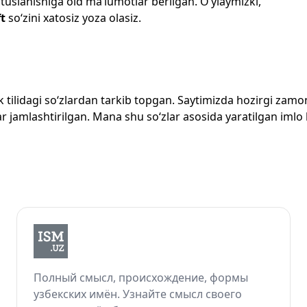
 tuslanishiga oid ma’lumotlar berilgan. O‘ylaymizki,
t
so‘zini xatosiz yoza olasiz.
zbek tilidagi so‘zlardan tarkib topgan. Saytimizda hozirgi za
 jamlashtirilgan. Mana shu so‘zlar asosida yaratilgan imlo lug
Полный смысл, происхождение, формы
узбекских имён. Узнайте смысл своего