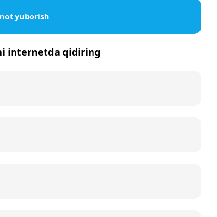
mot yuborish
ni internetda qidiring