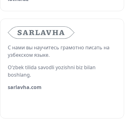
С нами вы научитесь грамотно писать на
узбекском языке.
O‘zbek tilida savodli yozishni biz bilan
boshlang.
sarlavha.com