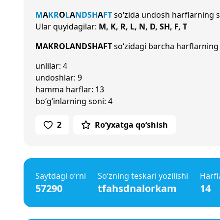
M
A
K
R
O
L
A
N
D
SH
A
F
T
so‘zida undosh harflarning 
Ular quyidagilar:
M, K, R, L, N, D, SH, F, T
MAKROLANDSHAFT
so‘zidagi barcha harflarning 
unlilar: 4
undoshlar: 9
hamma harflar: 13
bo‘g‘inlarning soni: 4
2
Ro‘yxatga qo‘shish
Saytdagi o‘rni
So‘zning teskari yozilishi
Harfl
57290
tfahsdnalorkam
14