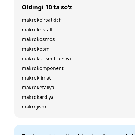
Oldingi 10 ta so‘z
makroko‘rsatkich
makrokristall
makrokosmos
makrokosm
makrokonsentratsiya
makrokomponent
makroklimat
makrokefaliya
makrokardiya
makrojism