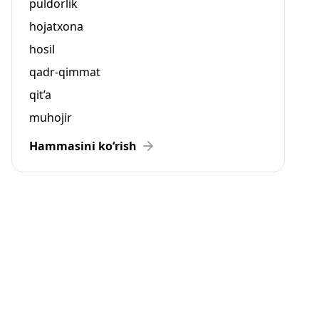
puldorlik
hojatxona
hosil
qadr-qimmat
qit’a
muhojir
Hammasini ko‘rish