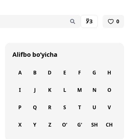
ЎЗ
0
Alifbo bo‘yicha
A
B
D
E
F
G
H
I
J
K
L
M
N
O
P
Q
R
S
T
U
V
X
Y
Z
O‘
G‘
SH
CH