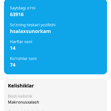
Saytdagi o‘rni
63916
So‘zning teskari yozilishi
hsalaxsunorkam
Harflar soni
14
Ko‘rishlar soni
74
Kelishiklar
Bosh kelishik
Makronusxalash