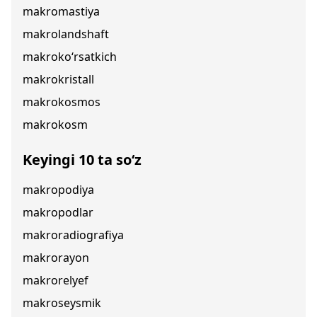
makromastiya
makrolandshaft
makroko‘rsatkich
makrokristall
makrokosmos
makrokosm
Keyingi 10 ta so‘z
makropodiya
makropodlar
makroradiografiya
makrorayon
makrorelyef
makroseysmik