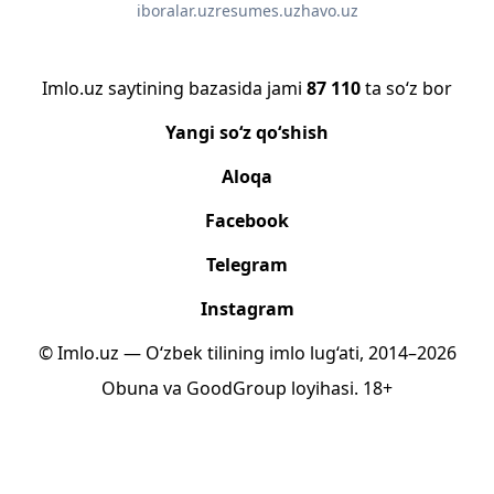
iboralar.uz
resumes.uz
havo.uz
Imlo.uz saytining bazasida jami
87 110
ta so‘z bor
Yangi so‘z qo‘shish
Aloqa
Facebook
Telegram
Instagram
© Imlo.uz — O‘zbek tilining imlo lug‘ati, 2014–2026
Obuna
va
GoodGroup
loyihasi.
18+