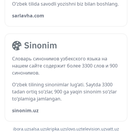
O‘zbek tilida savodli yozishni biz bilan boshlang.
sarlavha.com
Словарь синонимов узбекского языка на
нашем сайте содержит более 3300 слов и 900
синонимов.
O‘zbek tilining sinonimlar lug‘ati. Saytda 3300
tadan ortiq so‘zlar, 900 ga yaqin sinonim so‘zlar
to‘plamiga jamlangan.
sinonim.uz
ibora.uz
salsa.uz
skripka.uz
slovo.uz
television.uz
vatt.uz