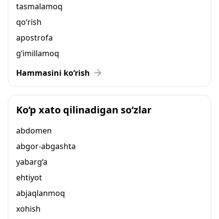
tasmalamoq
qo‘rish
apostrofa
g‘imillamoq
Hammasini ko‘rish
Ko‘p xato qilinadigan so‘zlar
abdomen
abgor-abgashta
yabarg‘a
ehtiyot
abjaqlanmoq
xohish