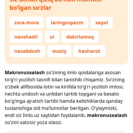
bo‘lgan so‘zlar
zora-mora
laringospazm
xayol
navshadil
ul
dakirlamoq
nasabdosh
moziy
hasharot
Makronusxalash
so‘zining imlo qoidalariga asosan
to‘g‘ri yozilish tasnifi bilan tanishib chiqamiz. So‘zning
o‘zbek alifbosida lotin va kirillda to‘g‘ri yozilish imlosi,
nechta undosh va unlidan tarkib topgani va bexato
bo‘g‘inga ajratish tartibi hamda kelishiklarda qanday
tuslanishiga oid ma’lumotlar berilgan. O‘ylaymizki,
endi siz
Imlo.uz
saytidan foydalanib,
makronusxalash
so‘zini xatosiz yoza olasiz.