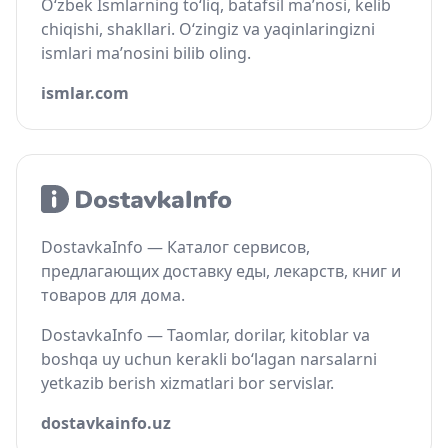
O‘zbek Ismlarning to‘liq, batafsil ma’nosi, kelib
chiqishi, shakllari. O‘zingiz va yaqinlaringizni
ismlari ma’nosini bilib oling.
ismlar.com
DostavkaInfo — Каталог сервисов,
предлагающих доставку еды, лекарств, книг и
товаров для дома.
DostavkaInfo — Taomlar, dorilar, kitoblar va
boshqa uy uchun kerakli bo‘lagan narsalarni
yetkazib berish xizmatlari bor servislar.
dostavkainfo.uz