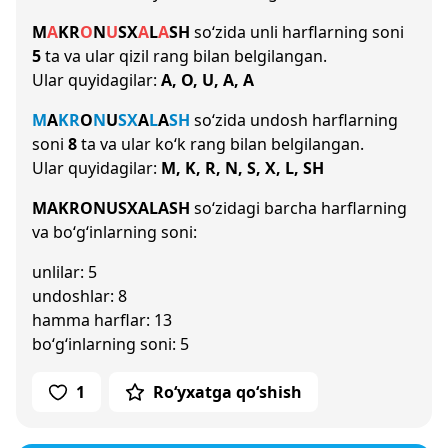
M
A
K
R
O
N
U
S
X
A
L
A
SH
so‘zida unli harflarning soni
5
ta va ular qizil rang bilan belgilangan.
Ular quyidagilar:
A, O, U, A, A
M
A
K
R
O
N
U
S
X
A
L
A
SH
so‘zida undosh harflarning
soni
8
ta va ular ko‘k rang bilan belgilangan.
Ular quyidagilar:
M, K, R, N, S, X, L, SH
MAKRONUSXALASH
so‘zidagi barcha harflarning
va bo‘g‘inlarning soni:
unlilar: 5
undoshlar: 8
hamma harflar: 13
bo‘g‘inlarning soni: 5
1
Ro‘yxatga qo‘shish