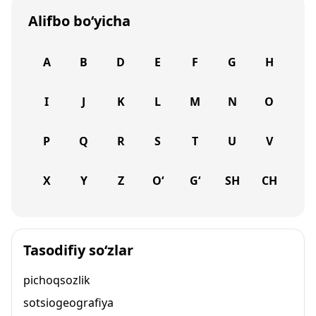
Alifbo bo‘yicha
A
B
D
E
F
G
H
I
J
K
L
M
N
O
P
Q
R
S
T
U
V
X
Y
Z
O‘
G‘
SH
CH
Tasodifiy so‘zlar
pichoqsozlik
sotsiogeografiya