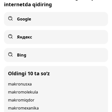
internetda qidiring
Google
Яндекс
Bing
Oldingi 10 ta so‘z
makronusxa
makromolekula
makromiqdor
makromexanika