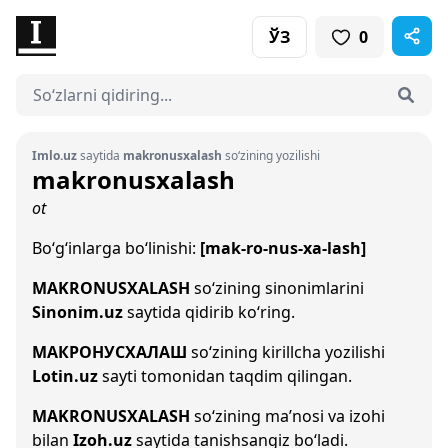
ЎЗ
0
Imlo.uz
saytida
makronusxalash
so‘zining yozilishi
makronusxalash
ot
Bo‘g‘inlarga bo‘linishi:
[mak-ro-nus-xa-lash]
MAKRONUSXALASH
so‘zining sinonimlarini
Sinonim.uz
saytida qidirib ko‘ring.
МАКРОНУСХАЛАШ
so‘zining kirillcha yozilishi
Lotin.uz
sayti tomonidan taqdim qilingan.
MAKRONUSXALASH
so‘zining ma’nosi va izohi
bilan
Izoh.uz
saytida tanishsangiz bo‘ladi.