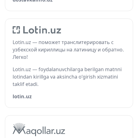
Lotin.uz — поможет транслитерировать с
узбекской кириллицы на латиницу и обратно.
Легко!
Lotin.uz — foydalanuvchilarga berilgan matnni
lotindan kirillga va aksincha o‘girish xizmatini
taklif etadi.
lotin.uz