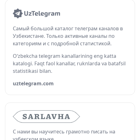
Самый большой каталог телеграм каналов в
Узбекистане. Только активные каналы по
категориям и с подробной статистикой.
O‘zbekcha telegram kanallarining eng katta
katalogi. Faqt faol kanallar, ruknlarda va batafsil
statistikasi bilan.
uztelegram.com
С нами вы научитесь грамотно писать на
узбекском языке.