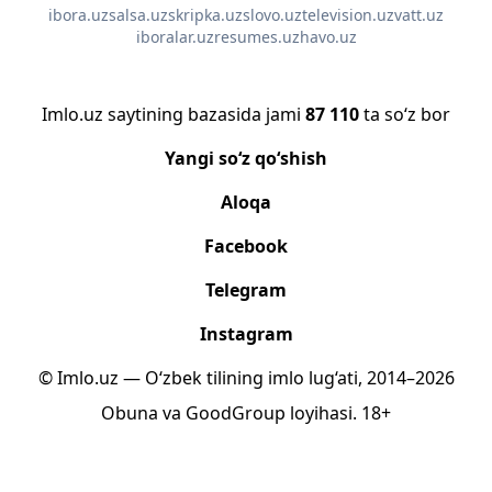
ibora.uz
salsa.uz
skripka.uz
slovo.uz
television.uz
vatt.uz
iboralar.uz
resumes.uz
havo.uz
Imlo.uz saytining bazasida jami
87 110
ta so‘z bor
Yangi so‘z qo‘shish
Aloqa
Facebook
Telegram
Instagram
© Imlo.uz — O‘zbek tilining imlo lug‘ati, 2014–2026
Obuna
va
GoodGroup
loyihasi.
18+