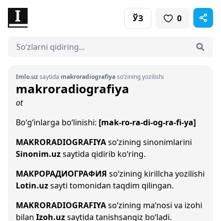
ЎЗ
0
Imlo.uz
saytida
makroradiografiya
so‘zining yozilishi
makroradiografiya
ot
Bo‘g‘inlarga bo‘linishi:
[mak-ro-ra-di-og-ra-fi-ya]
MAKRORADIOGRAFIYA
so‘zining sinonimlarini
Sinonim.uz
saytida qidirib ko‘ring.
МАКРОРАДИОГРАФИЯ
so‘zining kirillcha yozilishi
Lotin.uz
sayti tomonidan taqdim qilingan.
MAKRORADIOGRAFIYA
so‘zining ma’nosi va izohi
bilan
Izoh.uz
saytida tanishsangiz bo‘ladi.