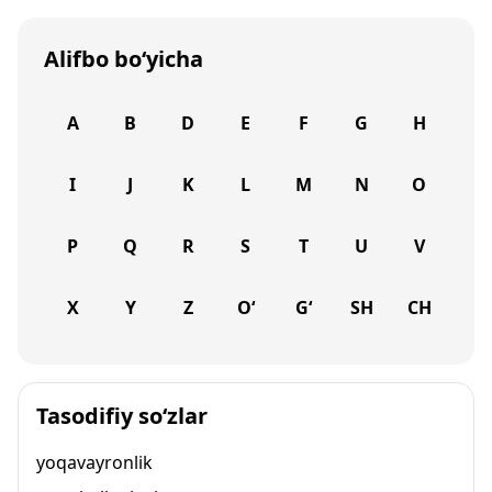
Alifbo bo‘yicha
A
B
D
E
F
G
H
I
J
K
L
M
N
O
P
Q
R
S
T
U
V
X
Y
Z
O‘
G‘
SH
CH
Tasodifiy so‘zlar
yoqavayronlik