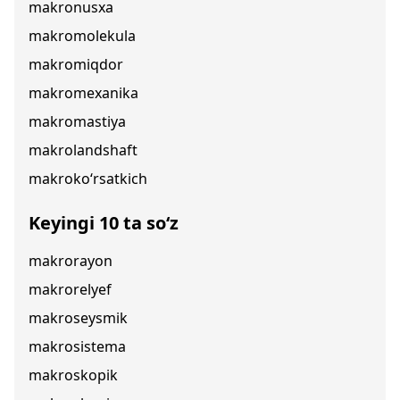
makronusxa
makromolekula
makromiqdor
makromexanika
makromastiya
makrolandshaft
makroko‘rsatkich
Keyingi 10 ta so‘z
makrorayon
makrorelyef
makroseysmik
makrosistema
makroskopik