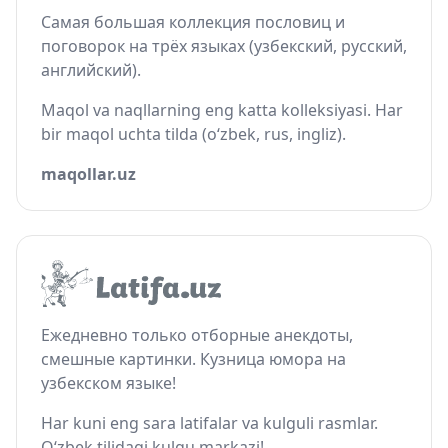
Самая большая коллекция пословиц и
поговорок на трёх языках (узбекский, русский,
английский).
Maqol va naqllarning eng katta kolleksiyasi. Har
bir maqol uchta tilda (o‘zbek, rus, ingliz).
maqollar.uz
Ежедневно только отборные анекдоты,
смешные картинки. Кузница юмора на
узбекском языке!
Har kuni eng sara latifalar va kulguli rasmlar.
O‘zbek tilidagi kulgu markazi!