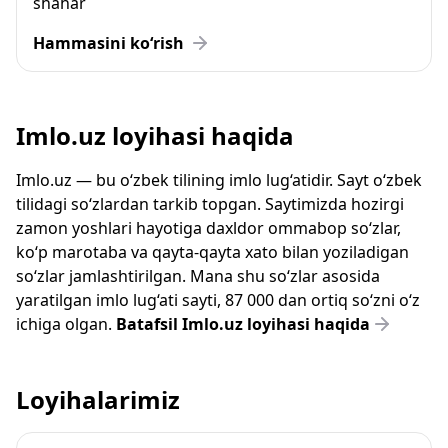
shahar
Hammasini ko‘rish
Imlo.uz loyihasi haqida
Imlo.uz — bu o‘zbek tilining imlo lug‘atidir. Sayt o‘zbek
tilidagi so‘zlardan tarkib topgan. Saytimizda hozirgi
zamon yoshlari hayotiga daxldor ommabop so‘zlar,
ko‘p marotaba va qayta-qayta xato bilan yoziladigan
so‘zlar jamlashtirilgan. Mana shu so‘zlar asosida
yaratilgan imlo lug‘ati sayti, 87 000 dan ortiq so‘zni o‘z
ichiga olgan.
Batafsil Imlo.uz loyihasi haqida
Loyihalarimiz