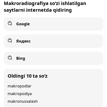
Makroradiografiya so‘zi ishlatilgan
saytlarni internetda qidiring
Google
Яндекс
Bing
Oldingi 10 ta so‘z
makropodlar
makropodiya
makronusxalash