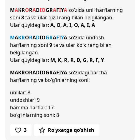
M
A
K
R
O
R
A
D
I
O
G
R
A
F
I
Y
A
so‘zida unli harflarning
soni
8
ta va ular qizil rang bilan belgilangan.
Ular quyidagilar:
A, O, A, I, O, A, I, A
M
A
K
R
O
R
A
D
I
O
G
R
A
F
I
Y
A
so‘zida undosh
harflarning soni
9
ta va ular ko‘k rang bilan
belgilangan.
Ular quyidagilar:
M, K, R, R, D, G, R, F, Y
MAKRORADIOGRAFIYA
so‘zidagi barcha
harflarning va bo‘g‘inlarning soni:
unlilar: 8
undoshlar: 9
hamma harflar: 17
bo‘g‘inlarning soni: 8
3
Ro‘yxatga qo‘shish