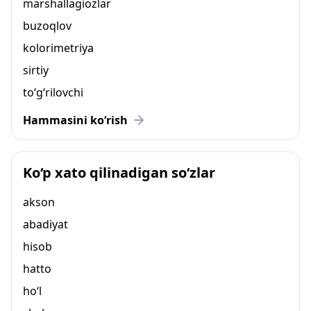
marshallagiozlar
buzoqlov
kolorimetriya
sirtiy
to‘g‘rilovchi
Hammasini ko‘rish
Ko‘p xato qilinadigan so‘zlar
akson
abadiyat
hisob
hatto
ho‘l