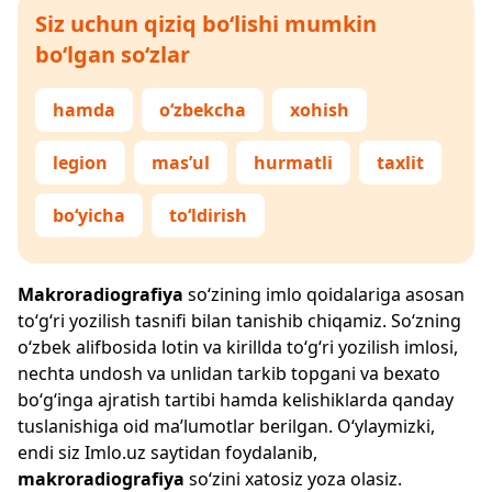
Siz uchun qiziq bo‘lishi mumkin
bo‘lgan so‘zlar
hamda
o‘zbekcha
xohish
legion
mas’ul
hurmatli
taxlit
bo‘yicha
to‘ldirish
Makroradiografiya
so‘zining imlo qoidalariga asosan
to‘g‘ri yozilish tasnifi bilan tanishib chiqamiz. So‘zning
o‘zbek alifbosida lotin va kirillda to‘g‘ri yozilish imlosi,
nechta undosh va unlidan tarkib topgani va bexato
bo‘g‘inga ajratish tartibi hamda kelishiklarda qanday
tuslanishiga oid ma’lumotlar berilgan. O‘ylaymizki,
endi siz
Imlo.uz
saytidan foydalanib,
makroradiografiya
so‘zini xatosiz yoza olasiz.