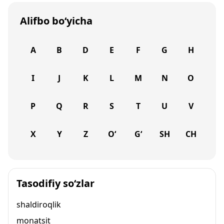
Alifbo bo‘yicha
A
B
D
E
F
G
H
I
J
K
L
M
N
O
P
Q
R
S
T
U
V
X
Y
Z
O‘
G‘
SH
CH
Tasodifiy so‘zlar
shaldiroqlik
monatsit