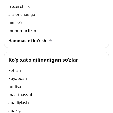
frezerchilik
arslonchasiga
nimro‘z
monomorfizm
Hammasini ko‘rish
Ko‘p xato qilinadigan so‘zlar
xohish
kuyabosh
hodisa
maattaassuf
abadiylash
abaziya