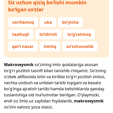
Siz uchun qiziq bo‘lishi mumkin
bo‘lgan so‘zlar
vorillamoq
uka
bo‘yicha
taalluqli
to‘ldirish
to‘g‘ratmoq
qat’i nazar
timtiq
so‘zshunoslik
Makroseysmik
so‘zining imlo qoidalariga asosan
to‘g‘ri yozilish tasnifi bilan tanishib chiqamiz. So‘zning
o‘zbek alifbosida lotin va kirillda to‘g‘ri yozilish imlosi,
nechta undosh va unlidan tarkib topgani va bexato
bo‘g‘inga ajratish tartibi hamda kelishiklarda qanday
tuslanishiga oid ma’lumotlar berilgan. O‘ylaymizki,
endi siz
Imlo.uz
saytidan foydalanib,
makroseysmik
so‘zini xatosiz yoza olasiz.