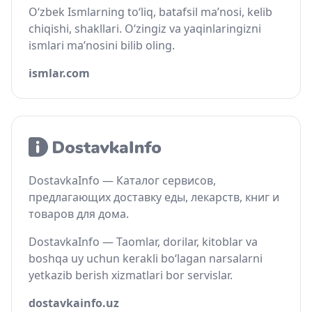
O‘zbek Ismlarning to‘liq, batafsil ma’nosi, kelib
chiqishi, shakllari. O‘zingiz va yaqinlaringizni
ismlari ma’nosini bilib oling.
ismlar.com
DostavkaInfo — Каталог сервисов,
предлагающих доставку еды, лекарств, книг и
товаров для дома.
DostavkaInfo — Taomlar, dorilar, kitoblar va
boshqa uy uchun kerakli bo‘lagan narsalarni
yetkazib berish xizmatlari bor servislar.
dostavkainfo.uz