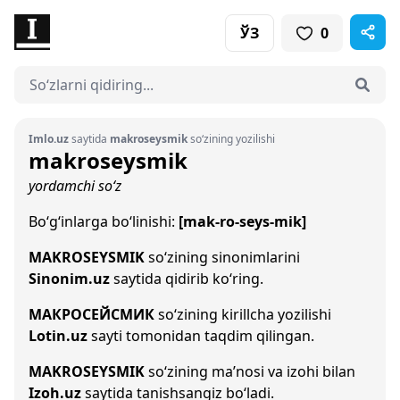
ЎЗ
0
Imlo.uz
saytida
makroseysmik
so‘zining yozilishi
makroseysmik
yordamchi so‘z
Bo‘g‘inlarga bo‘linishi:
[mak-ro-seys-mik]
MAKROSEYSMIK
so‘zining sinonimlarini
Sinonim.uz
saytida qidirib ko‘ring.
МАКРОСЕЙСМИК
so‘zining kirillcha yozilishi
Lotin.uz
sayti tomonidan taqdim qilingan.
MAKROSEYSMIK
so‘zining ma’nosi va izohi bilan
Izoh.uz
saytida tanishsangiz bo‘ladi.