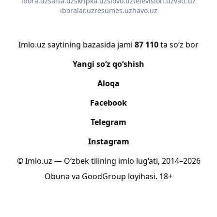
ibora.uz
salsa.uz
skripka.uz
slovo.uz
television.uz
vatt.uz
iboralar.uz
resumes.uz
havo.uz
Imlo.uz saytining bazasida jami
87 110
ta so‘z bor
Yangi so‘z qo‘shish
Aloqa
Facebook
Telegram
Instagram
© Imlo.uz — O‘zbek tilining imlo lug‘ati, 2014–2026
Obuna
va
GoodGroup
loyihasi.
18+