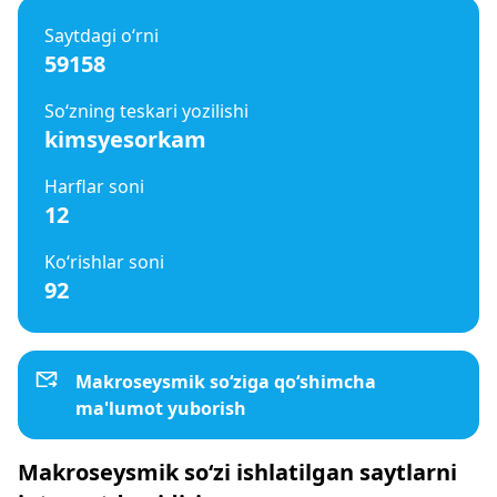
Saytdagi o‘rni
59158
So‘zning teskari yozilishi
kimsyesorkam
Harflar soni
12
Ko‘rishlar soni
92
Makroseysmik so‘ziga qo‘shimcha
ma'lumot yuborish
Makroseysmik so‘zi ishlatilgan saytlarni