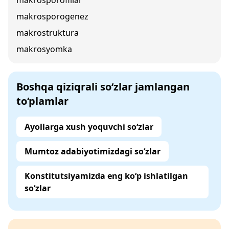
makrosporofillar
makrosporogenez
makrostruktura
makrosyomka
Boshqa qiziqrali so‘zlar jamlangan
to‘plamlar
Ayollarga xush yoquvchi so‘zlar
Mumtoz adabiyotimizdagi so‘zlar
Konstitutsiyamizda eng ko‘p ishlatilgan
so‘zlar