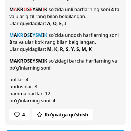
M
A
K
R
O
S
E
Y
S
M
I
K
so‘zida unli harflarning soni
4
ta
va ular qizil rang bilan belgilangan.
Ular quyidagilar:
A, O, E, I
M
A
K
R
O
S
E
Y
S
M
I
K
so‘zida undosh harflarning soni
8
ta va ular ko‘k rang bilan belgilangan.
Ular quyidagilar:
M, K, R, S, Y, S, M, K
MAKROSEYSMIK
so‘zidagi barcha harflarning va
bo‘g‘inlarning soni:
unlilar: 4
undoshlar: 8
hamma harflar: 12
bo‘g‘inlarning soni: 4
4
Ro‘yxatga qo‘shish