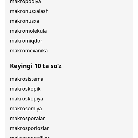
makropodiya
makronusxalash
makronusxa
makromolekula
makromiqdor
makromexanika
Keyingi 10 ta so‘z
makrosistema
makroskopik
makroskopiya
makrosomiya
makrosporalar
makrosporiozlar