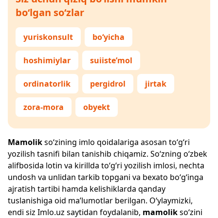
bo‘lgan so‘zlar
yuriskonsult
bo‘yicha
hoshimiylar
suiiste’mol
ordinatorlik
pergidrol
jirtak
zora-mora
obyekt
Mamolik
so‘zining imlo qoidalariga asosan to‘g‘ri
yozilish tasnifi bilan tanishib chiqamiz. So‘zning o‘zbek
alifbosida lotin va kirillda to‘g‘ri yozilish imlosi, nechta
undosh va unlidan tarkib topgani va bexato bo‘g‘inga
ajratish tartibi hamda kelishiklarda qanday
tuslanishiga oid ma’lumotlar berilgan. O‘ylaymizki,
endi siz
Imlo.uz
saytidan foydalanib,
mamolik
so‘zini