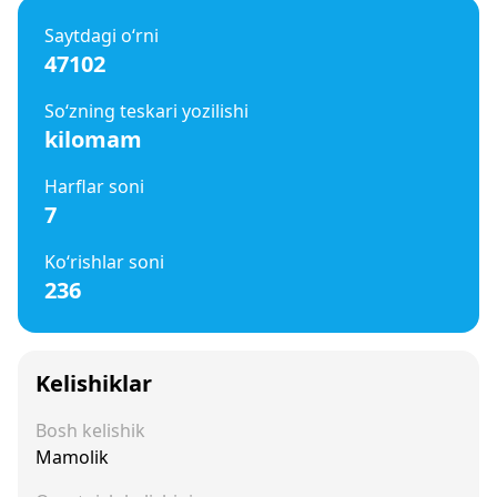
Saytdagi o‘rni
47102
So‘zning teskari yozilishi
kilomam
Harflar soni
7
Ko‘rishlar soni
236
Kelishiklar
Bosh kelishik
Mamolik