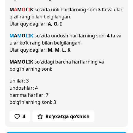
M
A
M
O
L
I
K
so‘zida unli harflarning soni
3
ta va ular
qizil rang bilan belgilangan.
Ular quyidagilar:
A, O, I
M
A
M
O
L
I
K
so‘zida undosh harflarning soni
4
ta va
ular ko‘k rang bilan belgilangan.
Ular quyidagilar:
M, M, L, K
MAMOLIK
so‘zidagi barcha harflarning va
bo‘g‘inlarning soni:
unlilar: 3
undoshlar: 4
hamma harflar: 7
bo‘g‘inlarning soni: 3
4
Ro‘yxatga qo‘shish