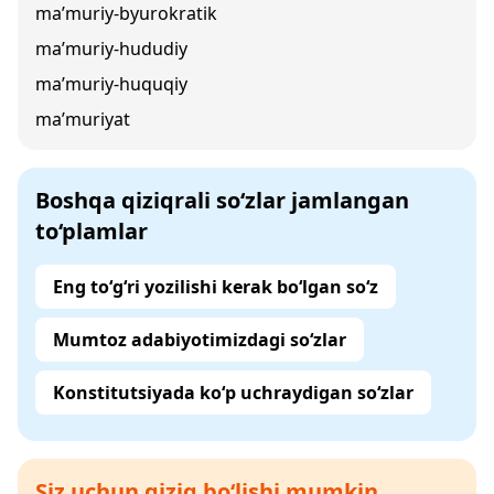
ma’muriy-byurokratik
ma’muriy-hududiy
ma’muriy-huquqiy
ma’muriyat
Boshqa qiziqrali so‘zlar jamlangan
to‘plamlar
Eng to‘g‘ri yozilishi kerak bo‘lgan so‘z
Mumtoz adabiyotimizdagi so‘zlar
Konstitutsiyada ko‘p uchraydigan so‘zlar
Siz uchun qiziq bo‘lishi mumkin