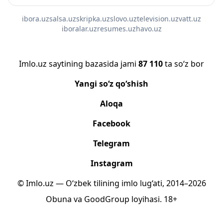
ibora.uz
salsa.uz
skripka.uz
slovo.uz
television.uz
vatt.uz
iboralar.uz
resumes.uz
havo.uz
Imlo.uz saytining bazasida jami
87 110
ta so‘z bor
Yangi so‘z qo‘shish
Aloqa
Facebook
Telegram
Instagram
© Imlo.uz — O‘zbek tilining imlo lug‘ati, 2014–2026
Obuna
va
GoodGroup
loyihasi.
18+