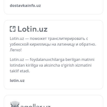
dostavkainfo.uz
Lotin.uz — поможет транслитерировать с
узбекской кириллицы на латиницу и обратно.
Легко!
Lotin.uz — foydalanuvchilarga berilgan matnni
lotindan kirillga va aksincha o‘girish xizmatini
taklif etadi.
lotin.uz