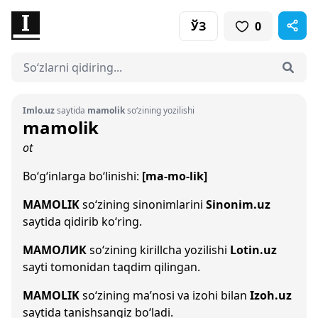
ЎЗ
0
Imlo.uz
saytida
mamolik
so‘zining yozilishi
mamolik
ot
Bo‘g‘inlarga bo‘linishi:
[ma-mo-lik]
MAMOLIK
so‘zining sinonimlarini
Sinonim.uz
saytida qidirib ko‘ring.
МАМОЛИК
so‘zining kirillcha yozilishi
Lotin.uz
sayti tomonidan taqdim qilingan.
MAMOLIK
so‘zining ma’nosi va izohi bilan
Izoh.uz
saytida tanishsangiz bo‘ladi.