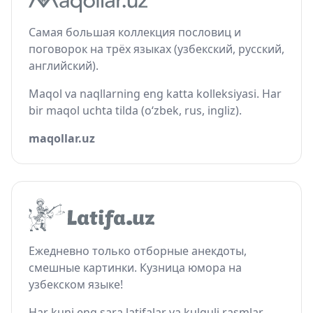
Самая большая коллекция пословиц и
поговорок на трёх языках (узбекский, русский,
английский).
Maqol va naqllarning eng katta kolleksiyasi. Har
bir maqol uchta tilda (o‘zbek, rus, ingliz).
maqollar.uz
Ежедневно только отборные анекдоты,
смешные картинки. Кузница юмора на
узбекском языке!
Har kuni eng sara latifalar va kulguli rasmlar.