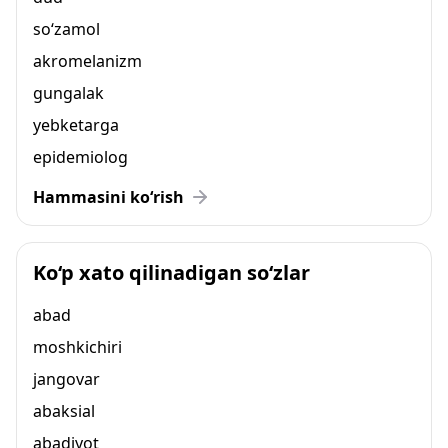
so‘zamol
akromelanizm
gungalak
yebketarga
epidemiolog
Hammasini ko‘rish
Ko‘p xato qilinadigan so‘zlar
abad
moshkichiri
jangovar
abaksial
abadiyot