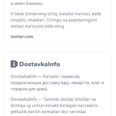
и имён близких.
O‘zbek Ismlarning to‘liq, batafsil ma’nosi, kelib
chiqishi, shakllari. O‘zingiz va yaqinlaringizni
ismlari ma’nosini bilib oling.
ismlar.com
DostavkaInfo — Каталог сервисов,
предлагающих доставку еды, лекарств, книг и
товаров для дома.
DostavkaInfo — Taomlar, dorilar, kitoblar va
boshqa uy uchun kerakli bo‘lagan narsalarni
yetkazib berish xizmatlari bor servislar.