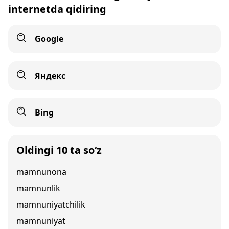
internetda qidiring
Google
Яндекс
Bing
Oldingi 10 ta so‘z
mamnunona
mamnunlik
mamnuniyatchilik
mamnuniyat