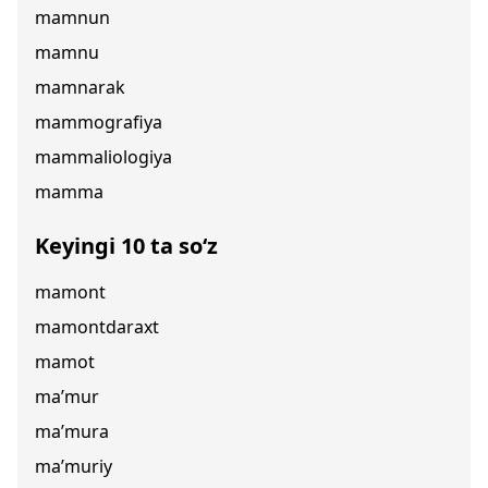
mamnun
mamnu
mamnarak
mammografiya
mammaliologiya
mamma
Keyingi 10 ta so‘z
mamont
mamontdaraxt
mamot
ma’mur
ma’mura
ma’muriy