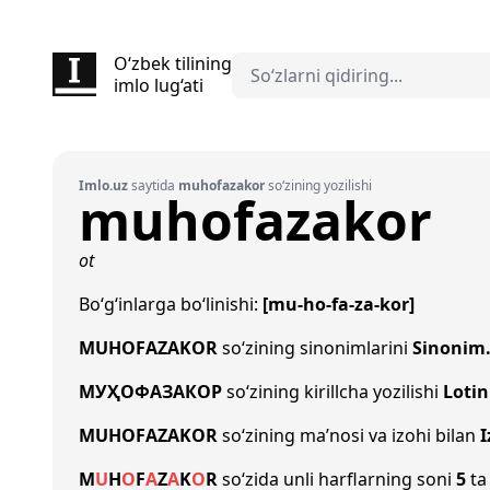
O‘zbek tilining
imlo lug‘ati
Imlo.uz
saytida
muhofazakor
so‘zining yozilishi
muhofazakor
ot
Bo‘g‘inlarga bo‘linishi:
[mu-ho-fa-za-kor]
MUHOFAZAKOR
so‘zining sinonimlarini
Sinonim
МУҲОФАЗАКОР
so‘zining kirillcha yozilishi
Lotin
MUHOFAZAKOR
so‘zining ma’nosi va izohi bilan
I
M
U
H
O
F
A
Z
A
K
O
R
so‘zida unli harflarning soni
5
ta 