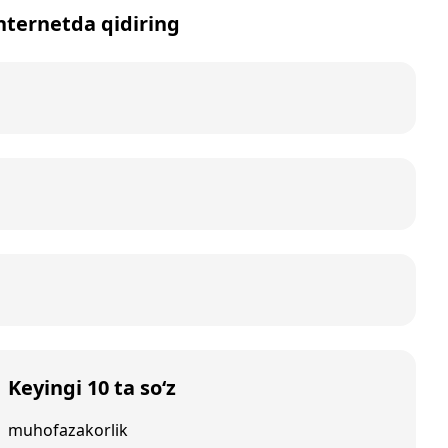
internetda qidiring
Keyingi 10 ta so‘z
muhofazakorlik