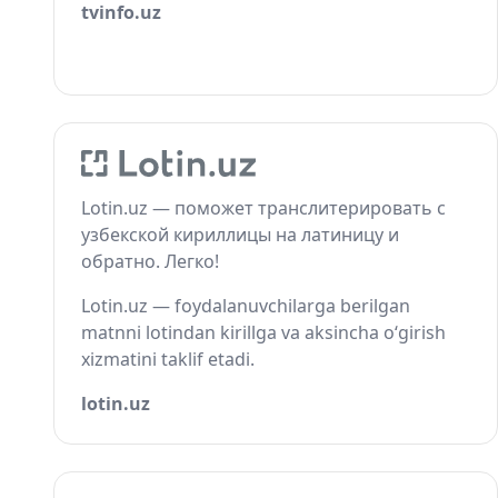
tvinfo.uz
Lotin.uz — поможет транслитерировать с
узбекской кириллицы на латиницу и
обратно. Легко!
Lotin.uz — foydalanuvchilarga berilgan
matnni lotindan kirillga va aksincha o‘girish
xizmatini taklif etadi.
lotin.uz