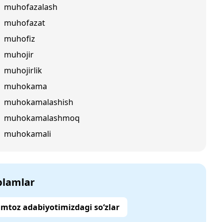
muhofazalash
muhofazat
muhofiz
muhojir
muhojirlik
muhokama
muhokamalashish
muhokamalashmoq
muhokamali
‘plamlar
mtoz adabiyotimizdagi so‘zlar