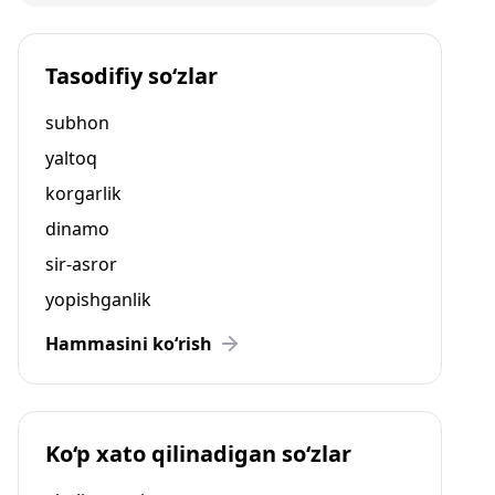
Tasodifiy so‘zlar
subhon
yaltoq
korgarlik
dinamo
sir-asror
yopishganlik
Hammasini ko‘rish
Ko‘p xato qilinadigan so‘zlar