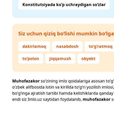
Konstitutsiyada ko‘p uchraydigan so‘zlar
Siz uchun qiziq bo‘lishi mumkin bo‘lga
dakirlamoq
nasabdosh
to‘g‘ratmoq
to‘polon
jiqqamush
obyekt
Muhofazakor
so‘zining imlo qoidalariga asosan to‘g‘r
o‘zbek alifbosida lotin va kirillda to‘g‘ri yozilish im
bo‘g‘inga ajratish tartibi hamda kelishiklarda qanday
endi siz
Imlo.uz
saytidan foydalanib,
muhofazakor
s