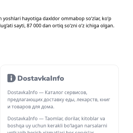
mon yoshlari hayotiga daxldor ommabop so‘zlar, ko‘p
‘ati sayti, 87 000 dan ortiq so‘zni o‘z ichiga olgan.
DostavkaInfo — Каталог сервисов,
предлагающих доставку еды, лекарств, книг
и товаров для дома.
DostavkaInfo — Taomlar, dorilar, kitoblar va
boshqa uy uchun kerakli bo‘lagan narsalarni
yetkazib berish xizmatlari bor servislar.