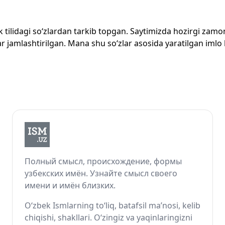
zbek tilidagi so‘zlardan tarkib topgan. Saytimizda hozirgi za
 jamlashtirilgan. Mana shu so‘zlar asosida yaratilgan imlo lug
Полный смысл, происхождение, формы
узбекских имён. Узнайте смысл своего
имени и имён близких.
O‘zbek Ismlarning to‘liq, batafsil ma’nosi, kelib
chiqishi, shakllari. O‘zingiz va yaqinlaringizni