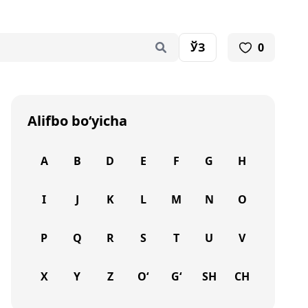
ЎЗ
0
Alifbo bo‘yicha
A
B
D
E
F
G
H
I
J
K
L
M
N
O
P
Q
R
S
T
U
V
X
Y
Z
O‘
G‘
SH
CH