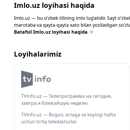
Imlo.uz loyihasi haqida
Imlo.uz — bu o‘zbek tilining imlo lug‘atidir. Sayt o‘
marotaba va qayta-qayta xato bilan yoziladigan so‘zlar
Batafsil Imlo.uz loyihasi haqida
Loyihalarimiz
TVinfo.uz — Телепрограмма на сегодня,
завтра и ближайшую неделю.
TVinfo.uz — Bugun, ertaga va keyingi hafta
uchun to‘liq teledasturlar.