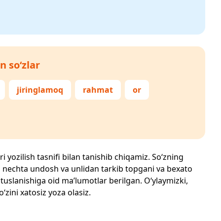
n so‘zlar
jiringlamoq
rahmat
or
i yozilish tasnifi bilan tanishib chiqamiz. So‘zning
losi, nechta undosh va unlidan tarkib topgani va bexato
 tuslanishiga oid ma’lumotlar berilgan. O‘ylaymizki,
o‘zini xatosiz yoza olasiz.