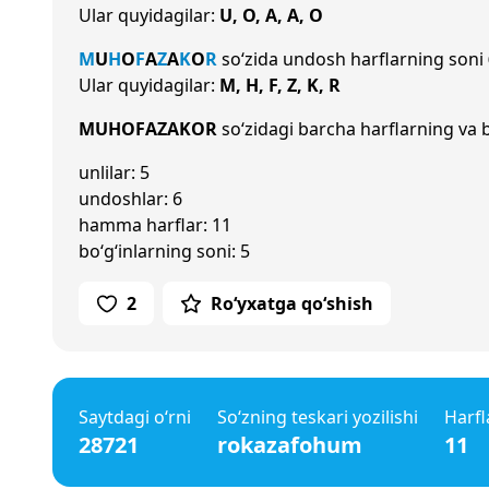
Ular quyidagilar:
U, O, A, A, O
M
U
H
O
F
A
Z
A
K
O
R
so‘zida undosh harflarning soni
Ular quyidagilar:
M, H, F, Z, K, R
MUHOFAZAKOR
so‘zidagi barcha harflarning va b
unlilar: 5
undoshlar: 6
hamma harflar: 11
bo‘g‘inlarning soni: 5
2
Ro‘yxatga qo‘shish
Saytdagi o‘rni
So‘zning teskari yozilishi
Harfl
28721
rokazafohum
11