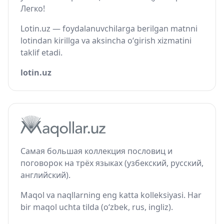
Легко!
Lotin.uz — foydalanuvchilarga berilgan matnni
lotindan kirillga va aksincha o‘girish xizmatini
taklif etadi.
lotin.uz
Самая большая коллекция пословиц и
поговорок на трёх языках (узбекский, русский,
английский).
Maqol va naqllarning eng katta kolleksiyasi. Har
bir maqol uchta tilda (o‘zbek, rus, ingliz).