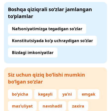
Boshqa qiziqrali so‘zlar jamlangan
to‘plamlar
Nafsoniyatimizga tegadigan so‘zlar
Konstitutsiyada ko‘p uchraydigan so‘zlar
Bizdagi imkoniyatlar
Siz uchun qiziq bo‘lishi mumkin
bo‘lgan so‘zlar
bo‘yicha
kegayli
ya’ni
emgak
mas’uliyat
navshadil
zaxira