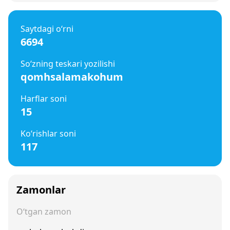
Saytdagi o‘rni
6694
So‘zning teskari yozilishi
qomhsalamakohum
Harflar soni
15
Ko‘rishlar soni
117
Zamonlar
O‘tgan zamon