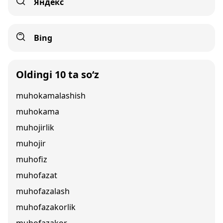
Яндекс
Bing
Oldingi 10 ta so‘z
muhokamalashish
muhokama
muhojirlik
muhojir
muhofiz
muhofazat
muhofazalash
muhofazakorlik