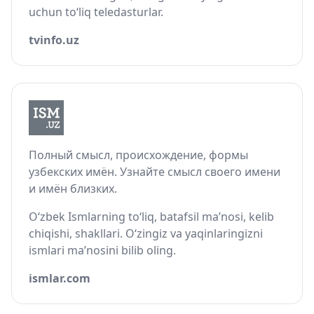
uchun to‘liq teledasturlar.
tvinfo.uz
Полный смысл, происхождение, формы
узбекских имён. Узнайте смысл своего имени
и имён близких.
O‘zbek Ismlarning to‘liq, batafsil ma’nosi, kelib
chiqishi, shakllari. O‘zingiz va yaqinlaringizni
ismlari ma’nosini bilib oling.
ismlar.com