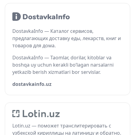
DostavkaInfo — Каталог сервисов,
предлагающих доставку еды, лекарств, книг и
товаров для дома.
DostavkaInfo — Taomlar, dorilar, kitoblar va
boshqa uy uchun kerakli bo‘lagan narsalarni
yetkazib berish xizmatlari bor servislar.
dostavkainfo.uz
Lotin.uz — поможет транслитерировать с
узбекской кириллицы на латиницу и обратно.