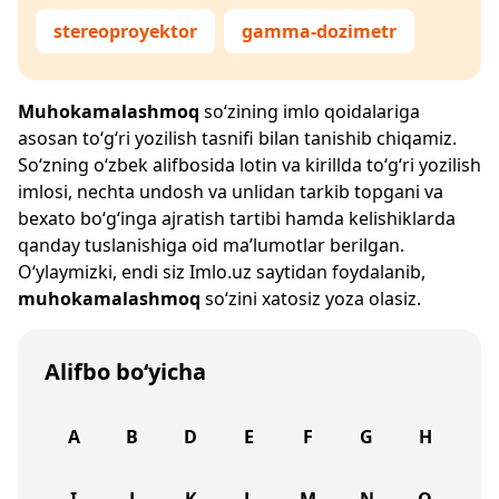
stereoproyektor
gamma-dozimetr
Muhokamalashmoq
so‘zining imlo qoidalariga
asosan to‘g‘ri yozilish tasnifi bilan tanishib chiqamiz.
So‘zning o‘zbek alifbosida lotin va kirillda to‘g‘ri yozilish
imlosi, nechta undosh va unlidan tarkib topgani va
bexato bo‘g‘inga ajratish tartibi hamda kelishiklarda
qanday tuslanishiga oid ma’lumotlar berilgan.
O‘ylaymizki, endi siz
Imlo.uz
saytidan foydalanib,
muhokamalashmoq
so‘zini xatosiz yoza olasiz.
Alifbo bo‘yicha
A
B
D
E
F
G
H