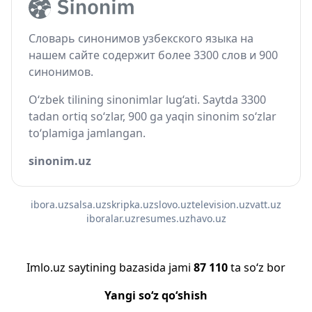
Словарь синонимов узбекского языка на
нашем сайте содержит более 3300 слов и 900
синонимов.
O‘zbek tilining sinonimlar lug‘ati. Saytda 3300
tadan ortiq so‘zlar, 900 ga yaqin sinonim so‘zlar
to‘plamiga jamlangan.
sinonim.uz
ibora.uz
salsa.uz
skripka.uz
slovo.uz
television.uz
vatt.uz
iboralar.uz
resumes.uz
havo.uz
Imlo.uz saytining bazasida jami
87 110
ta so‘z bor
Yangi so‘z qo‘shish