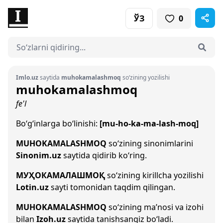
ЎЗ
0
Imlo.uz
saytida
muhokamalashmoq
so‘zining yozilishi
muhokamalashmoq
fe'l
Bo‘g‘inlarga bo‘linishi:
[mu-ho-ka-ma-lash-moq]
MUHOKAMALASHMOQ
so‘zining sinonimlarini
Sinonim.uz
saytida qidirib ko‘ring.
МУҲОКАМАЛАШМОҚ
so‘zining kirillcha yozilishi
Lotin.uz
sayti tomonidan taqdim qilingan.
MUHOKAMALASHMOQ
so‘zining ma’nosi va izohi
bilan
Izoh.uz
saytida tanishsangiz bo‘ladi.