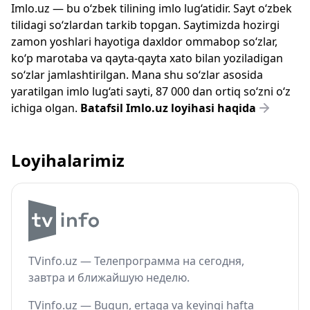
Imlo.uz — bu o‘zbek tilining imlo lug‘atidir. Sayt o‘zbek
tilidagi so‘zlardan tarkib topgan. Saytimizda hozirgi
zamon yoshlari hayotiga daxldor ommabop so‘zlar,
ko‘p marotaba va qayta-qayta xato bilan yoziladigan
so‘zlar jamlashtirilgan. Mana shu so‘zlar asosida
yaratilgan imlo lug‘ati sayti, 87 000 dan ortiq so‘zni o‘z
ichiga olgan.
Batafsil Imlo.uz loyihasi haqida
Loyihalarimiz
TVinfo.uz — Телепрограмма на сегодня,
завтра и ближайшую неделю.
TVinfo.uz — Bugun, ertaga va keyingi hafta