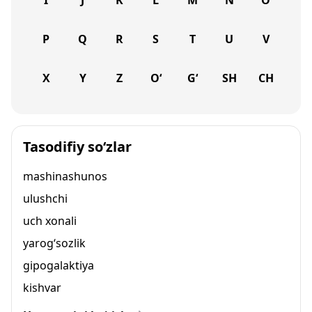
I
J
K
L
M
N
O
P
Q
R
S
T
U
V
X
Y
Z
O‘
G‘
SH
CH
Tasodifiy so‘zlar
mashinashunos
ulushchi
uch xonali
yarog‘sozlik
gipogalaktiya
kishvar