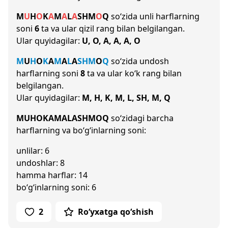
M
U
H
O
K
A
M
A
L
A
SH
M
O
Q
so‘zida unli harflarning
soni
6
ta va ular qizil rang bilan belgilangan.
Ular quyidagilar:
U, O, A, A, A, O
M
U
H
O
K
A
M
A
L
A
SH
M
O
Q
so‘zida undosh
harflarning soni
8
ta va ular ko‘k rang bilan
belgilangan.
Ular quyidagilar:
M, H, K, M, L, SH, M, Q
MUHOKAMALASHMOQ
so‘zidagi barcha
harflarning va bo‘g‘inlarning soni:
unlilar: 6
undoshlar: 8
hamma harflar: 14
bo‘g‘inlarning soni: 6
2
Ro‘yxatga qo‘shish