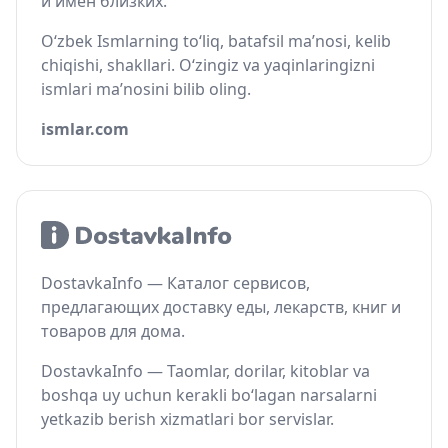
и имён близких.
O‘zbek Ismlarning to‘liq, batafsil ma’nosi, kelib
chiqishi, shakllari. O‘zingiz va yaqinlaringizni
ismlari ma’nosini bilib oling.
ismlar.com
DostavkaInfo — Каталог сервисов,
предлагающих доставку еды, лекарств, книг и
товаров для дома.
DostavkaInfo — Taomlar, dorilar, kitoblar va
boshqa uy uchun kerakli bo‘lagan narsalarni
yetkazib berish xizmatlari bor servislar.