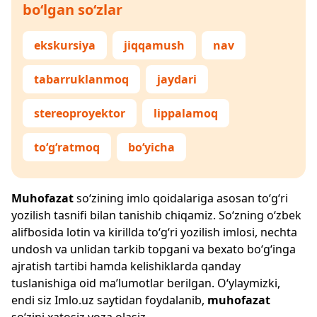
bo‘lgan so‘zlar
ekskursiya
jiqqamush
nav
tabarruklanmoq
jaydari
stereoproyektor
lippalamoq
to‘g‘ratmoq
bo‘yicha
Muhofazat
so‘zining imlo qoidalariga asosan to‘g‘ri
yozilish tasnifi bilan tanishib chiqamiz. So‘zning o‘zbek
alifbosida lotin va kirillda to‘g‘ri yozilish imlosi, nechta
undosh va unlidan tarkib topgani va bexato bo‘g‘inga
ajratish tartibi hamda kelishiklarda qanday
tuslanishiga oid ma’lumotlar berilgan. O‘ylaymizki,
endi siz
Imlo.uz
saytidan foydalanib,
muhofazat