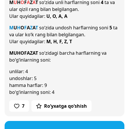
M
U
H
O
F
A
Z
A
T
so‘zida unli harflarning soni
4
ta va
ular qizil rang bilan belgilangan.
Ular quyidagilar:
U, O, A, A
M
U
H
O
F
A
Z
A
T
so‘zida undosh harflarning soni
5
ta
va ular ko‘k rang bilan belgilangan.
Ular quyidagilar:
M, H, F, Z, T
MUHOFAZAT
so‘zidagi barcha harflarning va
bo‘g‘inlarning soni:
unlilar: 4
undoshlar: 5
hamma harflar: 9
bo‘g‘inlarning soni: 4
7
Ro‘yxatga qo‘shish