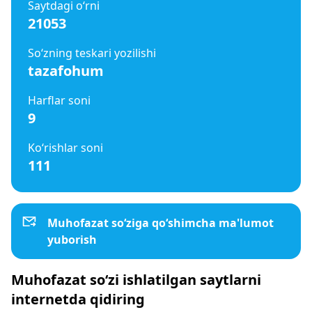
Saytdagi o‘rni
21053
So‘zning teskari yozilishi
tazafohum
Harflar soni
9
Ko‘rishlar soni
111
Muhofazat so‘ziga qo‘shimcha ma'lumot
yuborish
Muhofazat so‘zi ishlatilgan saytlarni
internetda qidiring