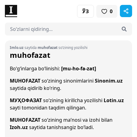
ЎЗ
0
Imlo.uz
saytida
muhofazat
so‘zining yozilishi
muhofazat
Bo‘g‘inlarga bo‘linishi:
[mu-ho-fa-zat]
MUHOFAZAT
so‘zining sinonimlarini
Sinonim.uz
saytida qidirib ko‘ring.
МУҲОФАЗАТ
so‘zining kirillcha yozilishi
Lotin.uz
sayti tomonidan taqdim qilingan.
MUHOFAZAT
so‘zining ma’nosi va izohi bilan
Izoh.uz
saytida tanishsangiz bo‘ladi.