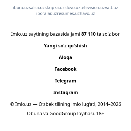
ibora.uz
salsa.uz
skripka.uz
slovo.uz
television.uz
vatt.uz
iboralar.uz
resumes.uz
havo.uz
Imlo.uz saytining bazasida jami
87 110
ta so‘z bor
Yangi so‘z qo‘shish
Aloqa
Facebook
Telegram
Instagram
© Imlo.uz — O‘zbek tilining imlo lug‘ati, 2014–2026
Obuna
va
GoodGroup
loyihasi.
18+