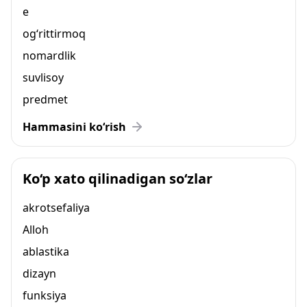
e
og‘rittirmoq
nomardlik
suvlisoy
predmet
Hammasini ko‘rish
Ko‘p xato qilinadigan so‘zlar
akrotsefaliya
Alloh
ablastika
dizayn
funksiya