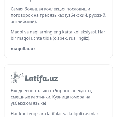
Самая большая коллекция пословиц и
поговорок на трёх языках (узбекский, русский,
английский).
Maqol va naqllarning eng katta kolleksiyasi. Har
bir maqol uchta tilda (o‘zbek, rus, ingliz).
maqollar.uz
Ежедневно только отборные анекдоты,
смешные картинки. Кузница юмора на
узбекском языке!
Har kuni eng sara latifalar va kulguli rasmlar.