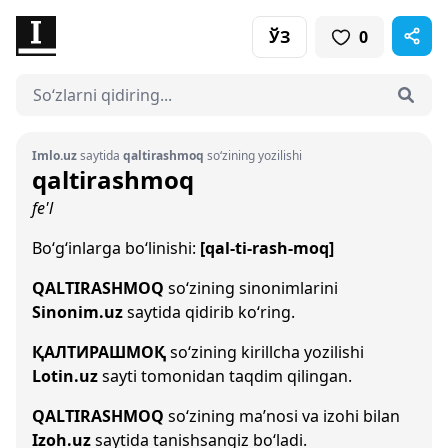
ЎЗ
0
Imlo.uz
saytida
qaltirashmoq
so‘zining yozilishi
qaltirashmoq
fe'l
Bo‘g‘inlarga bo‘linishi:
[qal-ti-rash-moq]
QALTIRASHMOQ
so‘zining sinonimlarini
Sinonim.uz
saytida qidirib ko‘ring.
ҚАЛТИРАШМОҚ
so‘zining kirillcha yozilishi
Lotin.uz
sayti tomonidan taqdim qilingan.
QALTIRASHMOQ
so‘zining ma’nosi va izohi bilan
Izoh.uz
saytida tanishsangiz bo‘ladi.