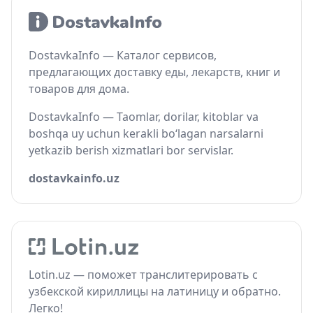
DostavkaInfo — Каталог сервисов,
предлагающих доставку еды, лекарств, книг и
товаров для дома.
DostavkaInfo — Taomlar, dorilar, kitoblar va
boshqa uy uchun kerakli bo‘lagan narsalarni
yetkazib berish xizmatlari bor servislar.
dostavkainfo.uz
Lotin.uz — поможет транслитерировать с
узбекской кириллицы на латиницу и обратно.
Легко!