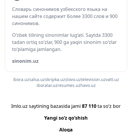
Словарь синонимов узбекского языка на
нашем сайте содержит более 3300 слов и 900
синонимов.
O‘zbek tilining sinonimlar lug‘ati. Saytda 3300
tadan ortiq so‘zlar, 900 ga yaqin sinonim so‘zlar
to‘plamiga jamlangan.
sinonim.uz
ibora.uz
salsa.uz
skripka.uz
slovo.uz
television.uz
vatt.uz
iboralar.uz
resumes.uz
havo.uz
Imlo.uz saytining bazasida jami
87 110
ta so‘z bor
Yangi so‘z qo‘shish
Aloqa