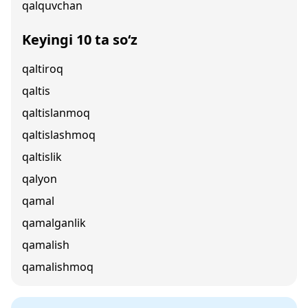
qalquvchan
Keyingi 10 ta so‘z
qaltiroq
qaltis
qaltislanmoq
qaltislashmoq
qaltislik
qalyon
qamal
qamalganlik
qamalish
qamalishmoq