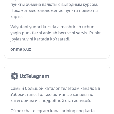
пункты обмена валюты с выгодным курсом.
Покажет местоположение пункта прямо на
карте.
Valyutani yuqori kursda almashtirish uchun
yaqin punktlarni aniqlab beruvchi servis. Punkt
joylashuvini kartada ko‘rsatadi.
onmap.uz
Самый большой каталог телеграм каналов в
Узбекистане. Только активные каналы по
категориям и с подробной статистикой.
O‘zbekcha telegram kanallarining eng katta