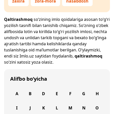
zaxira
zora-mora
nasabdosh
Qaltirashmoq
so‘zining imlo qoidalariga asosan to‘g‘ri
yozilish tasnifi bilan tanishib chiqamiz. So‘zning o‘zbek
alifbosida lotin va kirillda to‘g‘ri yozilish imlosi, nechta
undosh va unlidan tarkib topgani va bexato bo‘g‘inga
ajratish tartibi hamda kelishiklarda qanday
tuslanishiga oid ma’lumotlar berilgan. O‘ylaymizki,
endi siz
Imlo.uz
saytidan foydalanib,
qaltirashmoq
so‘zini xatosiz yoza olasiz.
Alifbo bo‘yicha
A
B
D
E
F
G
H
I
J
K
L
M
N
O