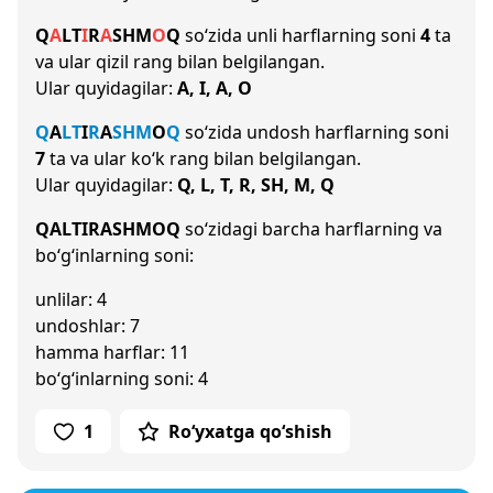
Q
A
L
T
I
R
A
SH
M
O
Q
so‘zida unli harflarning soni
4
ta
va ular qizil rang bilan belgilangan.
Ular quyidagilar:
A, I, A, O
Q
A
L
T
I
R
A
SH
M
O
Q
so‘zida undosh harflarning soni
7
ta va ular ko‘k rang bilan belgilangan.
Ular quyidagilar:
Q, L, T, R, SH, M, Q
QALTIRASHMOQ
so‘zidagi barcha harflarning va
bo‘g‘inlarning soni:
unlilar: 4
undoshlar: 7
hamma harflar: 11
bo‘g‘inlarning soni: 4
1
Ro‘yxatga qo‘shish