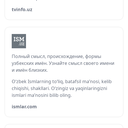
tvinfo.uz
Полный смысл, происхождение, формы
узбекских имён. Узнайте смысл своего имени
и имён близких.
O‘zbek Ismlarning to‘liq, batafsil ma’nosi, kelib
chiqishi, shakllari. O‘zingiz va yaqinlaringizni
ismlari ma’nosini bilib oling.
ismlar.com