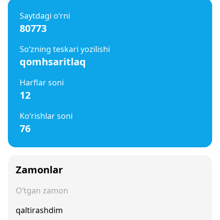
Saytdagi o‘rni
80773
So‘zning teskari yozilishi
qomhsaritlaq
Harflar soni
12
Ko‘rishlar soni
76
Zamonlar
O‘tgan zamon
qaltirashdim