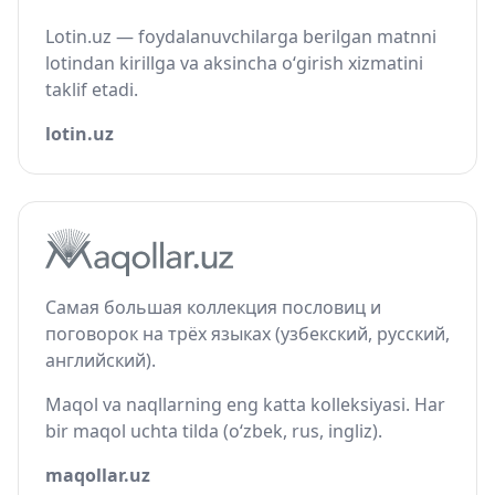
Lotin.uz — foydalanuvchilarga berilgan matnni
lotindan kirillga va aksincha o‘girish xizmatini
taklif etadi.
lotin.uz
Самая большая коллекция пословиц и
поговорок на трёх языках (узбекский, русский,
английский).
Maqol va naqllarning eng katta kolleksiyasi. Har
bir maqol uchta tilda (o‘zbek, rus, ingliz).
maqollar.uz