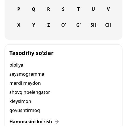
P
Q
R
S
T
U
V
X
Y
Z
O‘
G‘
SH
CH
Tasodifiy so‘zlar
bibliya
seysmogramma
mardi maydon
shovqinpelengator
kleysimon
qovushtirmoq
Hammasini ko‘rish