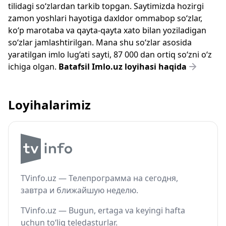
tilidagi so‘zlardan tarkib topgan. Saytimizda hozirgi
zamon yoshlari hayotiga daxldor ommabop so‘zlar,
ko‘p marotaba va qayta-qayta xato bilan yoziladigan
so‘zlar jamlashtirilgan. Mana shu so‘zlar asosida
yaratilgan imlo lug‘ati sayti, 87 000 dan ortiq so‘zni o‘z
ichiga olgan.
Batafsil Imlo.uz loyihasi haqida
Loyihalarimiz
TVinfo.uz — Телепрограмма на сегодня,
завтра и ближайшую неделю.
TVinfo.uz — Bugun, ertaga va keyingi hafta
uchun to‘liq teledasturlar.