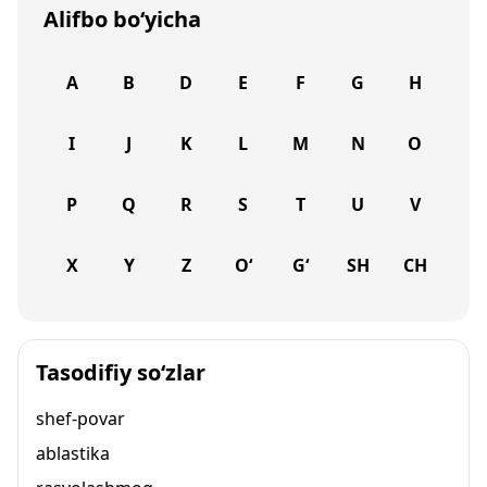
Alifbo bo‘yicha
A
B
D
E
F
G
H
I
J
K
L
M
N
O
P
Q
R
S
T
U
V
X
Y
Z
O‘
G‘
SH
CH
Tasodifiy so‘zlar
shef-povar
ablastika