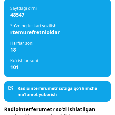
Saytdagi o‘rni
48547
So‘zning teskari yozilishi
rtemurefretnioidar
Harflar soni
18
Ko‘rishlar soni
101
Radiointerferumetr so‘ziga qo‘shimcha
ma'lumot yuborish
Radiointerferumetr so‘zi ishlatilgan