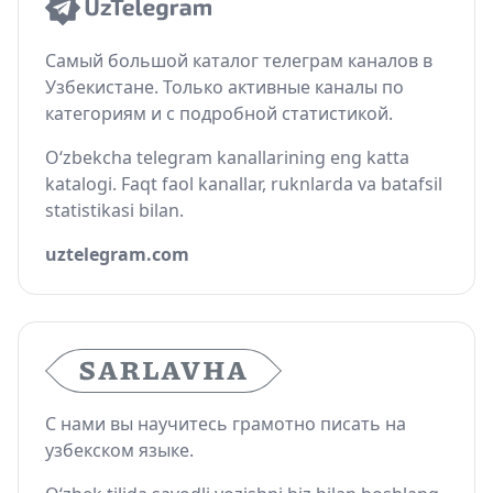
Самый большой каталог телеграм каналов в
Узбекистане. Только активные каналы по
категориям и с подробной статистикой.
O‘zbekcha telegram kanallarining eng katta
katalogi. Faqt faol kanallar, ruknlarda va batafsil
statistikasi bilan.
uztelegram.com
С нами вы научитесь грамотно писать на
узбекском языке.