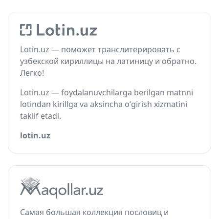
Lotin.uz — поможет транслитерировать с
узбекской кириллицы на латиницу и обратно.
Легко!
Lotin.uz — foydalanuvchilarga berilgan matnni
lotindan kirillga va aksincha o‘girish xizmatini
taklif etadi.
lotin.uz
Самая большая коллекция пословиц и