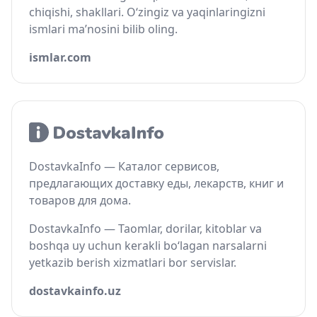
chiqishi, shakllari. O‘zingiz va yaqinlaringizni
ismlari ma’nosini bilib oling.
ismlar.com
DostavkaInfo — Каталог сервисов,
предлагающих доставку еды, лекарств, книг и
товаров для дома.
DostavkaInfo — Taomlar, dorilar, kitoblar va
boshqa uy uchun kerakli bo‘lagan narsalarni
yetkazib berish xizmatlari bor servislar.
dostavkainfo.uz