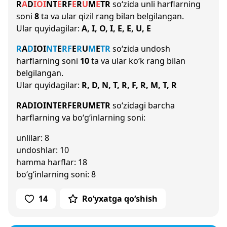
R
A
D
I
O
I
N
T
E
R
F
E
R
U
M
E
T
R
so‘zida unli harflarning
soni
8
ta va ular qizil rang bilan belgilangan.
Ular quyidagilar:
A, I, O, I, E, E, U, E
R
A
D
I
O
I
N
T
E
R
F
E
R
U
M
E
T
R
so‘zida undosh
harflarning soni
10
ta va ular ko‘k rang bilan
belgilangan.
Ular quyidagilar:
R, D, N, T, R, F, R, M, T, R
RADIOINTERFERUMETR
so‘zidagi barcha
harflarning va bo‘g‘inlarning soni:
unlilar: 8
undoshlar: 10
hamma harflar: 18
bo‘g‘inlarning soni: 8
14
Ro‘yxatga qo‘shish