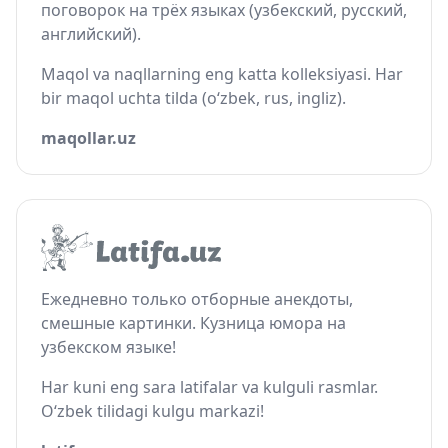
поговорок на трёх языках (узбекский, русский,
английский).
Maqol va naqllarning eng katta kolleksiyasi. Har
bir maqol uchta tilda (o‘zbek, rus, ingliz).
maqollar.uz
Ежедневно только отборные анекдоты,
смешные картинки. Кузница юмора на
узбекском языке!
Har kuni eng sara latifalar va kulguli rasmlar.
O‘zbek tilidagi kulgu markazi!