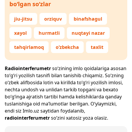
bo‘lgan so‘zlar
jiu-jitsu
orziquv
binafshagul
xayol
hurmatli
nuqtayi nazar
tahqirlamoq
o‘zbekcha
taxlit
Radiointerferumetr
so‘zining imlo qoidalariga asosan
to‘g‘ri yozilish tasnifi bilan tanishib chiqamiz. So‘zning
o‘zbek alifbosida lotin va kirillda to‘g‘ri yozilish imlosi,
nechta undosh va unlidan tarkib topgani va bexato
bo‘g‘inga ajratish tartibi hamda kelishiklarda qanday
tuslanishiga oid ma’lumotlar berilgan. O‘ylaymizki,
endi siz
Imlo.uz
saytidan foydalanib,
radiointerferumetr
so‘zini xatosiz yoza olasiz.