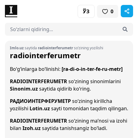
ЎЗ
0
Imlo.uz
saytida
radiointerferumetr
so‘zining yozilishi
radiointerferumetr
Bo‘g‘inlarga bo‘linishi:
[ra-di-o-in-ter-fe-ru-metr]
RADIOINTERFERUMETR
so‘zining sinonimlarini
Sinonim.uz
saytida qidirib ko‘ring.
РАДИОИНТЕРФЕРУМЕТР
so‘zining kirillcha
yozilishi
Lotin.uz
sayti tomonidan taqdim qilingan.
RADIOINTERFERUMETR
so‘zining ma’nosi va izohi
bilan
Izoh.uz
saytida tanishsangiz bo‘ladi.