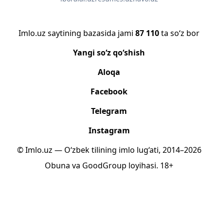
Imlo.uz saytining bazasida jami
87 110
ta so‘z bor
Yangi so‘z qo‘shish
Aloqa
Facebook
Telegram
Instagram
© Imlo.uz — O‘zbek tilining imlo lug‘ati, 2014–2026
Obuna
va
GoodGroup
loyihasi.
18+