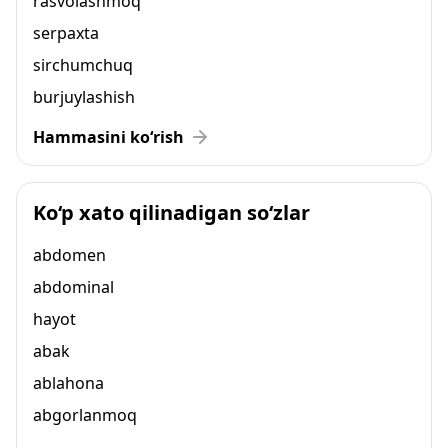
rasvolashmoq
serpaxta
sirchumchuq
burjuylashish
Hammasini ko‘rish
Ko‘p xato qilinadigan so‘zlar
abdomen
abdominal
hayot
abak
ablahona
abgorlanmoq