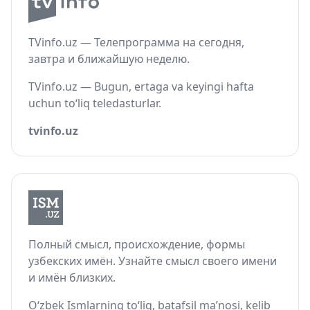
TVinfo.uz — Телепрограмма на сегодня,
завтра и ближайшую неделю.
TVinfo.uz — Bugun, ertaga va keyingi hafta
uchun to‘liq teledasturlar.
tvinfo.uz
Полный смысл, происхождение, формы
узбекских имён. Узнайте смысл своего имени
и имён близких.
O‘zbek Ismlarning to‘liq, batafsil ma’nosi, kelib