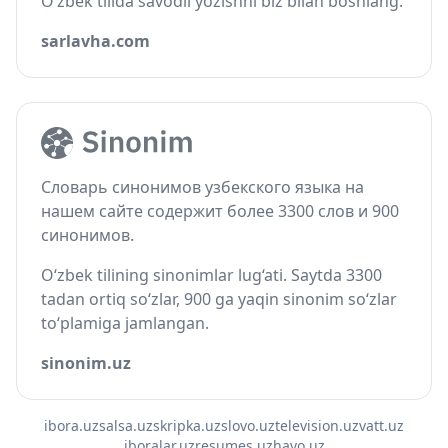
O‘zbek tilida savodli yozishni biz bilan boshlang.
sarlavha.com
Словарь синонимов узбекского языка на
нашем сайте содержит более 3300 слов и 900
синонимов.
O‘zbek tilining sinonimlar lug‘ati. Saytda 3300
tadan ortiq so‘zlar, 900 ga yaqin sinonim so‘zlar
to‘plamiga jamlangan.
sinonim.uz
ibora.uz
salsa.uz
skripka.uz
slovo.uz
television.uz
vatt.uz
iboralar.uz
resumes.uz
havo.uz