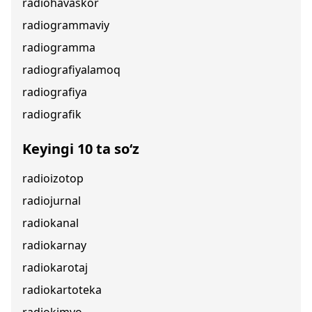
radiohavaskor
radiogrammaviy
radiogramma
radiografiyalamoq
radiografiya
radiografik
Keyingi 10 ta so‘z
radioizotop
radiojurnal
radiokanal
radiokarnay
radiokarotaj
radiokartoteka