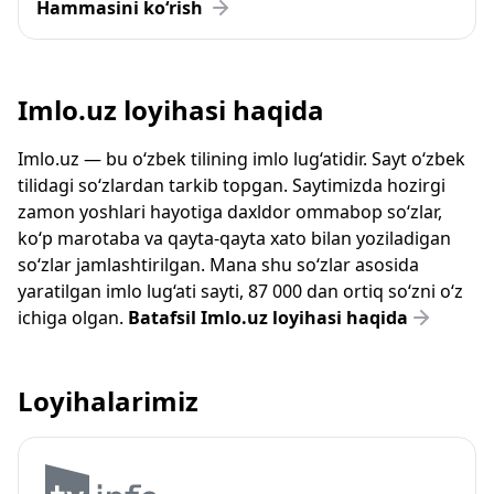
Hammasini ko‘rish
Imlo.uz loyihasi haqida
Imlo.uz — bu o‘zbek tilining imlo lug‘atidir. Sayt o‘zbek
tilidagi so‘zlardan tarkib topgan. Saytimizda hozirgi
zamon yoshlari hayotiga daxldor ommabop so‘zlar,
ko‘p marotaba va qayta-qayta xato bilan yoziladigan
so‘zlar jamlashtirilgan. Mana shu so‘zlar asosida
yaratilgan imlo lug‘ati sayti, 87 000 dan ortiq so‘zni o‘z
ichiga olgan.
Batafsil Imlo.uz loyihasi haqida
Loyihalarimiz