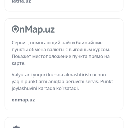
latifa.uz
Сервис, помогающий найти ближайшие
пункты обмена валюты с выгодным курсом.
Покажет местоположение пункта прямо на
карте.
Valyutani yuqori kursda almashtirish uchun
yaqin punktlarni aniqlab beruvchi servis. Punkt
joylashuvini kartada ko‘rsatadi.
onmap.uz