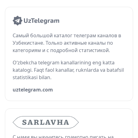
Самый большой каталог телеграм каналов в
Узбекистане. Только активные каналы по
категориям и с подробной статистикой.
O‘zbekcha telegram kanallarining eng katta
katalogi. Faqt faol kanallar, ruknlarda va batafsil
statistikasi bilan.
uztelegram.com
С нами вы научитесь грамотно писать на