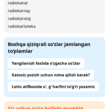
radiokanal
radiokarnay
radiokarotaj
radiokartoteka
Boshqa qiziqrali so‘zlar jamlangan
to‘plamlar
Yangilanish faslida o‘zgacha so‘zlar
Xatosiz yozish uchun nima qilish kerak?
Lotin alifbosida o‘, g‘ harfini to‘g‘ri yozamiz
Siz uchun qiziq bo‘lishi mumkin