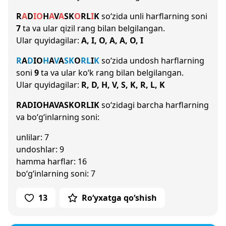
R
A
D
I
O
H
A
V
A
S
K
O
R
L
I
K
so‘zida unli harflarning soni
7
ta va ular qizil rang bilan belgilangan.
Ular quyidagilar:
A, I, O, A, A, O, I
R
A
D
I
O
H
A
V
A
S
K
O
R
L
I
K
so‘zida undosh harflarning
soni
9
ta va ular ko‘k rang bilan belgilangan.
Ular quyidagilar:
R, D, H, V, S, K, R, L, K
RADIOHAVASKORLIK
so‘zidagi barcha harflarning
va bo‘g‘inlarning soni:
unlilar: 7
undoshlar: 9
hamma harflar: 16
bo‘g‘inlarning soni: 7
13
Ro‘yxatga qo‘shish