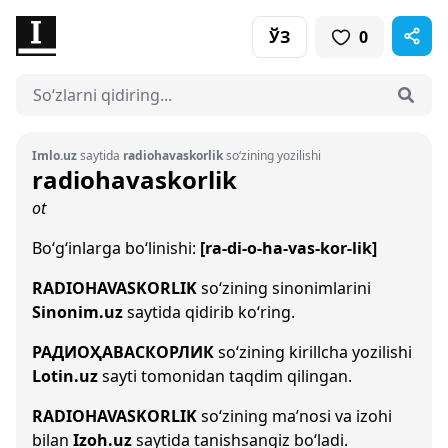
ЎЗ
0
Imlo.uz
saytida
radiohavaskorlik
so‘zining yozilishi
radiohavaskorlik
ot
Bo‘g‘inlarga bo‘linishi:
[ra-di-o-ha-vas-kor-lik]
RADIOHAVASKORLIK
so‘zining sinonimlarini
Sinonim.uz
saytida qidirib ko‘ring.
РАДИОҲАВАСКОРЛИК
so‘zining kirillcha yozilishi
Lotin.uz
sayti tomonidan taqdim qilingan.
RADIOHAVASKORLIK
so‘zining ma’nosi va izohi
bilan
Izoh.uz
saytida tanishsangiz bo‘ladi.