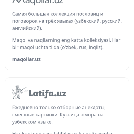
Самая большая коллекция пословиц и
поговорок на трёх языках (узбекский, русский,
английский).
Maqol va naqllarning eng katta kolleksiyasi. Har
bir maqol uchta tilda (o‘zbek, rus, ingliz).
maqollar.uz
Ежедневно только отборные анекдоты,
смешные картинки. Кузница юмора на
узбекском языке!
Har kuni eng sara latifalar va kulguli rasmlar.