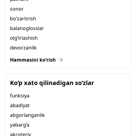
sonor
bo‘zartirish
balanoglosslar
olg‘irlashish
devorzanlik
Hammasini ko‘rish
Ko‘p xato qilinadigan so‘zlar
funksiya
abadiyat
abgorlanganlik
yabarg‘a
akroteriy