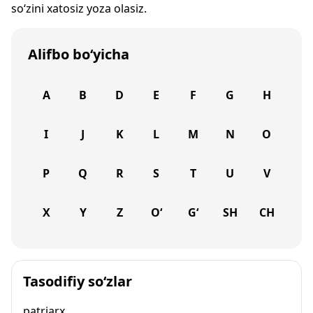
so‘zini xatosiz yoza olasiz.
Alifbo bo‘yicha
A
B
D
E
F
G
H
I
J
K
L
M
N
O
P
Q
R
S
T
U
V
X
Y
Z
O‘
G‘
SH
CH
Tasodifiy so‘zlar
patriarx