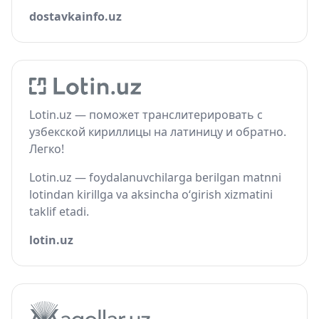
dostavkainfo.uz
Lotin.uz — поможет транслитерировать с
узбекской кириллицы на латиницу и обратно.
Легко!
Lotin.uz — foydalanuvchilarga berilgan matnni
lotindan kirillga va aksincha o‘girish xizmatini
taklif etadi.
lotin.uz