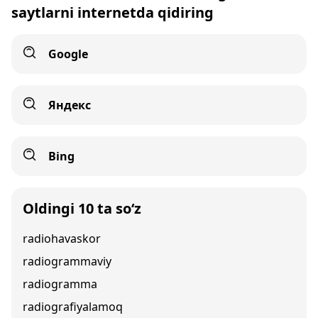
saytlarni internetda qidiring
Google
Яндекс
Bing
Oldingi 10 ta so‘z
radiohavaskor
radiogrammaviy
radiogramma
radiografiyalamoq