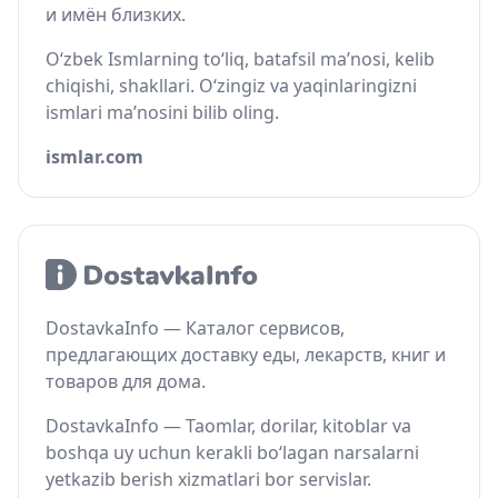
и имён близких.
O‘zbek Ismlarning to‘liq, batafsil ma’nosi, kelib
chiqishi, shakllari. O‘zingiz va yaqinlaringizni
ismlari ma’nosini bilib oling.
ismlar.com
DostavkaInfo — Каталог сервисов,
предлагающих доставку еды, лекарств, книг и
товаров для дома.
DostavkaInfo — Taomlar, dorilar, kitoblar va
boshqa uy uchun kerakli bo‘lagan narsalarni
yetkazib berish xizmatlari bor servislar.