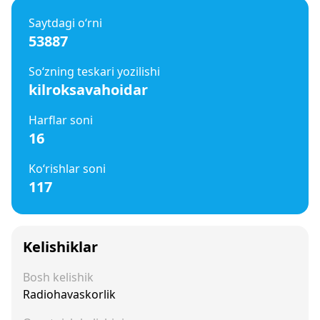
Saytdagi o‘rni
53887
So‘zning teskari yozilishi
kilroksavahoidar
Harflar soni
16
Ko‘rishlar soni
117
Kelishiklar
Bosh kelishik
Radiohavaskorlik