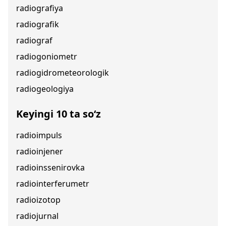
radiografiya
radiografik
radiograf
radiogoniometr
radiogidrometeorologik
radiogeologiya
Keyingi 10 ta so‘z
radioimpuls
radioinjener
radioinssenirovka
radiointerferumetr
radioizotop
radiojurnal