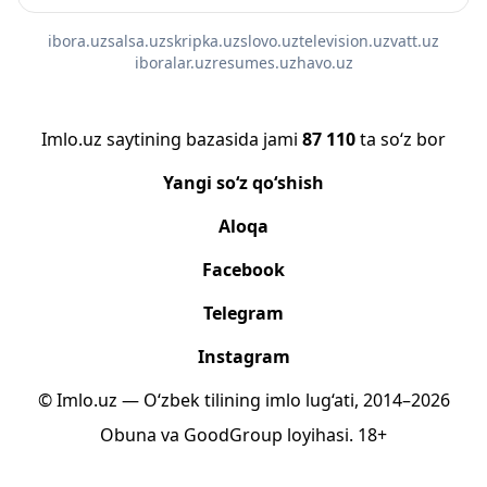
ibora.uz
salsa.uz
skripka.uz
slovo.uz
television.uz
vatt.uz
iboralar.uz
resumes.uz
havo.uz
Imlo.uz saytining bazasida jami
87 110
ta so‘z bor
Yangi so‘z qo‘shish
Aloqa
Facebook
Telegram
Instagram
© Imlo.uz — O‘zbek tilining imlo lug‘ati, 2014–2026
Obuna
va
GoodGroup
loyihasi.
18+