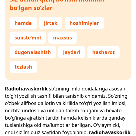
bo‘lgan so‘zlar
hamda
jirtak
hoshimiylar
suiiste’mol
maxsus
dugonalashish
jaydari
hasharot
tezlash
Radiohavaskorlik
so‘zining imlo qoidalariga asosan
to‘g‘ri yozilish tasnifi bilan tanishib chiqamiz. So‘zning
o‘zbek alifbosida lotin va kirillda to‘g‘ri yozilish imlosi,
nechta undosh va unlidan tarkib topgani va bexato
bo‘g‘inga ajratish tartibi hamda kelishiklarda qanday
tuslanishiga oid ma’lumotlar berilgan. O‘ylaymizki,
endi siz
Imlo.uz
saytidan foydalanib,
radiohavaskorlik